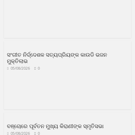
ସଂଗୀତ ନିର୍ଦ୍ଦେଶକ ସତ୍ୟପ୍ରିୟଙ୍କ କାଉଡି ଭଜନ
ମୁକ୍ତିଲାଭ
05/08/2026
0
ବଞ୍ଚୋରେ ପୂର୍ବତନ ମୁଖ୍ୟ କିରାଣୀଙ୍କ ସ୍ମୃତିସଭା
05/08/2026
0