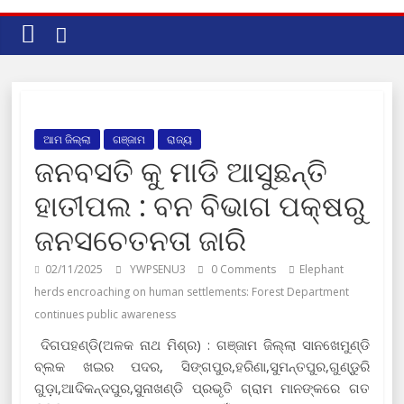
ଆମ ଜିଲ୍ଲା
ଗଞ୍ଜାମ
ରାଜ୍ୟ
ଜନବସତି କୁ ମାଡି ଆସୁଛନ୍ତି
ହାତୀପଲ : ବନ ବିଭାଗ ପକ୍ଷରୁ
ଜନସଚେତନତା ଜାରି
02/11/2025
YWPSENU3
0 Comments
Elephant
herds encroaching on human settlements: Forest Department
continues public awareness
ଦିଗପହଣ୍ଡି(ଅଳକ ନାଥ ମିଶ୍ର) : ଗଞ୍ଜାମ ଜିଲ୍ଲା ସାନଖେମୁଣ୍ଡି
ବ୍ଲକ ଖଇର ପଦର, ସିଙ୍ଗପୁର,ହରିଣା,ସୁମନ୍ତପୁର,ଗୁଣ୍ଡୁରି
ଗୁଡ଼ା,ଆଦିକନ୍ଦପୁର,ସୁନାଖଣ୍ଡି ପ୍ରଭୃତି ଗ୍ରାମ ମାନଙ୍କରେ ଗତ