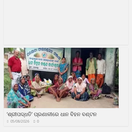
‘ଶ୍ରୀପଦ୍ଧତି’ ପ୍ରଣାଳୀରେ ଧାନ ବିହନ ବଣ୍ଟନ
05/08/2026
0