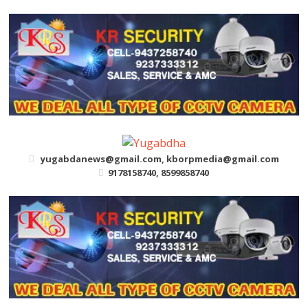
Skip
to
content
yugabdanews@gmail.com, kborpmedia@gmail.com
9178158740, 8599858740