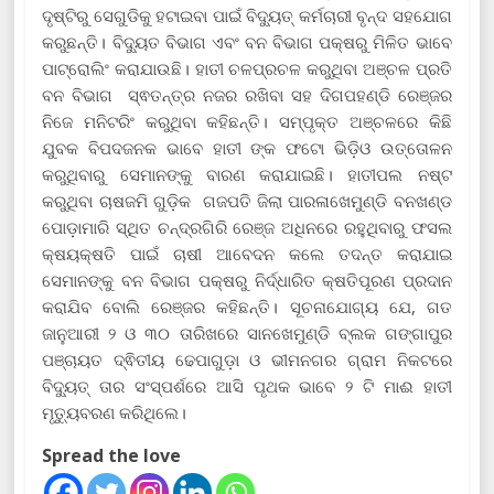
ଦୃଷ୍ଟିରୁ ସେଗୁଡିକୁ ହଟାଇବା ପାଇଁ ବିଦ୍ୟୁତ୍ କର୍ମଚାରୀ ବୃନ୍ଦ ସହଯୋଗ
କରୁଛନ୍ତି। ବିଦ୍ୟୁତ ବିଭାଗ ଏବଂ ବନ ବିଭାଗ ପକ୍ଷରୁ ମିଳିତ ଭାବେ
ପାଟ୍ରୋଲିଂ କରାଯାଉଛି। ହାତୀ ଚଳପ୍ରଚଳ କରୁଥିବା ଅଞ୍ଚଳ ପ୍ରତି
ବନ ବିଭାଗ ସ୍ଵତନ୍ତ୍ର ନଜର ରଖିବା ସହ ଦିଗପହଣ୍ଡି ରେଞ୍ଜର
ନିଜେ ମନିଟରିଂ କରୁଥିବା କହିଛନ୍ତି। ସମ୍ପୃକ୍ତ ଅଞ୍ଚଳରେ କିଛି
ଯୁବକ ବିପଦଜନକ ଭାବେ ହାତୀ ଙ୍କ ଫଟୋ ଭିଡ଼ିଓ ଉତ୍ତୋଳନ
କରୁଥିବାରୁ ସେମାନଙ୍କୁ ବାରଣ କରାଯାଇଛି। ହାତୀପଲ ନଷ୍ଟ
କରୁଥିବା ଚାଷଜମି ଗୁଡ଼ିକ ଗଜପତି ଜିଲା ପାରଳାଖେମୁଣ୍ଡି ବନଖଣ୍ଡ
ପୋଡ଼ାମାରି ସ୍ଥିତ ଚନ୍ଦ୍ରଗିରି ରେଞ୍ଜ ଅଧିନରେ ରହୁଥିବାରୁ ଫସଲ
କ୍ଷୟକ୍ଷତି ପାଇଁ ଚାଷୀ ଆବେଦନ କଲେ ତଦନ୍ତ କରାଯାଇ
ସେମାନଙ୍କୁ ବନ ବିଭାଗ ପକ୍ଷରୁ ନିର୍ଦ୍ଧାରିତ କ୍ଷତିପୂରଣ ପ୍ରଦାନ
କରାଯିବ ବୋଲି ରେଞ୍ଜର କହିଛନ୍ତି। ସୂଚନାଯୋଗ୍ୟ ଯେ, ଗତ
ଜାନୁଆରୀ ୨ ଓ ୩୦ ତାରିଖରେ ସାନଖେମୁଣ୍ଡି ବ୍ଲକ ଗଙ୍ଗାପୁର
ପଞ୍ଚାୟତ ଦ୍ଵିତୀୟ ଢେପାଗୁଡ଼ା ଓ ଭୀମନଗର ଗ୍ରାମ ନିକଟରେ
ବିଦ୍ୟୁତ୍ ତାର ସଂସ୍ପର୍ଶରେ ଆସି ପୃଥକ ଭାବେ ୨ ଟି ମାଈ ହାତୀ
ମୃତ୍ୟୁବରଣ କରିଥିଲେ।
Spread the love