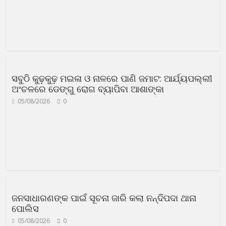
ସବୁଠି କୁଢ଼କୁଢ଼ ମଇଳା ଓ ନାଳରେ ପାଣି ଜମାଟ: ଆର୍ଯ୍ୟପଲ୍ଲୀ
ଅଂଚଳରେ ଡେଙ୍ଗୁ ରୋଗ ବ୍ୟାପିବା ଆଶାଙ୍କା
05/08/2026
0
ଜନସାଧାରଣଙ୍କ ପାଇଁ ସୂଚନା ଜାରି କଲା ନନ୍ଦିପଦା ଥାନା
ପୋଲିସ
05/08/2026
0