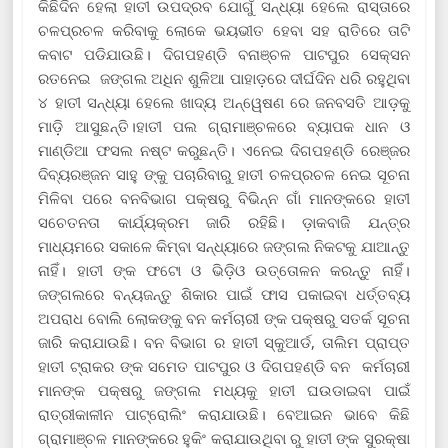
କିଛିଦିନ ହେଲା ହାତୀ ଉପଦ୍ରବ ଯୋଗୁଁ ସନ୍ଧ୍ୟା ହେଲେ ରାସ୍ତାରେ
ଚଳପ୍ରଚଳ କରିବାକୁ ଲୋକେ ଭୟଭୀତ ହେବା ସହ ରାତିରେ ତାଟି
କବାଟ ପଡିଯାଉଛି। ଦିଗପହଣ୍ଡି ବନାଞ୍ଚଳ ପାଟପୁର ସେକ୍ସନ
ରତନେଇ ଜଙ୍ଗଲ ଅଧିନ ଶୁଳିଆ ପାହାଡ଼ରେ ଦୀର୍ଘଦିନ ଧରି ରହୁଥିବା
୪ ହାତୀ ସନ୍ଧ୍ୟା ହେଲେ ଖାଦ୍ୟ ଅନ୍ୱେଷଣ ରେ ଜନବସତି ଆଡ଼କୁ
ମାଡ଼ି ଆସୁଛନ୍ତି।ହାତୀ ପଲ ଗ୍ରାମାଞ୍ଚଳରେ ବ୍ୟାପକ ଧାନ ଓ
ମାଣ୍ଡିଆ ଫସଲ ନଷ୍ଟ କରୁଛନ୍ତି। ଏନେଇ ଦିଗପହଣ୍ଡି ରେଞ୍ଜର
ଦିବ୍ୟରଞ୍ଜନ ସାହୁ ଙ୍କୁ ପଚାରିବାରୁ ହାତୀ ଚଳପ୍ରଚଳ ନେଇ ସୂଚନା
ମିଳିବା ପରେ ବନବିଭାଗ ପକ୍ଷରୁ ବିଭିନ୍ନ ଗାଁ ମାନଙ୍କରେ ହାତୀ
ସଚେତନତା କାର୍ଯ୍ୟକ୍ରମ ଜାରି ରହିଛି। ଡ଼ାକବାଜି ଯନ୍ତ୍ର
ମାଧ୍ୟମରେ ସକାଳେ କିମ୍ବା ସନ୍ଧ୍ୟାରେ ଜଙ୍ଗଲ ନିକଟକୁ ଯାଆନ୍ତୁ
ନାହିଁ। ହାତୀ ଙ୍କ ଫଟୋ ଓ ଭିଡ଼ିଓ ଉତ୍ତୋଳନ କରନ୍ତୁ ନାହିଁ।
ଜଙ୍ଗଲରେ ବନ୍ୟଜନ୍ତୁ ଶିକାର ପାଇଁ ଫାସ ପକାଇବା ଧର୍ତ୍ତବ୍ୟ
ଅପରାଧ ବୋଲି ଲୋକଙ୍କୁ ବନ କର୍ମଚାରୀ ଙ୍କ ପକ୍ଷରୁ ସତର୍କ ସୂଚନା
ଜାରି କରାଯାଉଛି। ବନ ବିଭାଗ ର ହାତୀ ସ୍କୁଆର୍ଡ, ତାଲିମ ପ୍ରାପ୍ତ
ହାତୀ ଟ୍ରାକର ଙ୍କ ସମେତ ପାଟପୁର ଓ ଦିଗପହଣ୍ଡି ବନ କର୍ମଚାରୀ
ମାନଙ୍କ ପକ୍ଷରୁ ଜଙ୍ଗଲ ମଧ୍ୟକୁ ହାତୀ ଘଉଡାଇବା ପାଇଁ
ରାତ୍ରୀକାଳୀନ ପାଟ୍ରୋଲିଂ କରାଯାଉଛି। ବେଆଇନ ଭାବେ କିଛି
ଗ୍ରାମାଞ୍ଚଳ ମାନଙ୍କରେ ହୁକିଂ କରାଯାଉଥିବା ରୁ ହାତୀ ଙ୍କ ସୁରକ୍ଷା