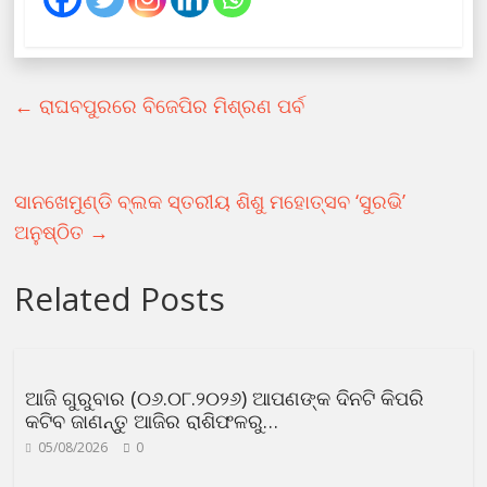
←
ରାଘବପୁରରେ ବିଜେପିର ମିଶ୍ରଣ ପର୍ବ
ସାନଖେମୁଣ୍ଡି ବ୍ଲକ ସ୍ତରୀୟ ଶିଶୁ ମହୋତ୍ସବ ‘ସୁରଭି’
ଅନୁଷ୍ଠିତ
→
Related Posts
ଆଜି ଗୁରୁବାର (୦୬.୦୮.୨୦୨୬) ଆପଣଙ୍କ ଦିନଟି କିପରି
କଟିବ ଜାଣନ୍ତୁ ଆଜିର ରାଶିଫଳରୁ…
05/08/2026
0