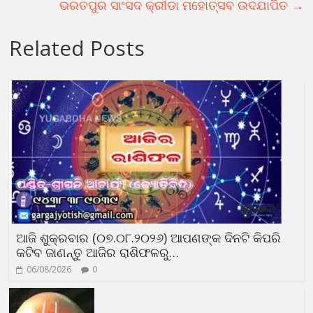
ଭରତପୁର ସାଂସଦ କ୍ରୀଡା ମହୋତ୍ସବ ଉଦଯାପିତ
→
Related Posts
ଆଜି ଶୁକ୍ରବାର (୦୭.୦୮.୨୦୨୬) ଆପଣଙ୍କ ଦିନଟି କିପରି
କଟିବ ଜାଣନ୍ତୁ ଆଜିର ରାଶିଫଳରୁ…
06/08/2026
0