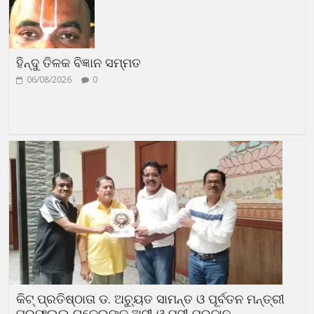
ହିନ୍ଦୁ ତିଳକ ବିଜ୍ଞାନ ସମ୍ମତ
06/08/2026
0
କିଟ୍ ପ୍ରତିଷ୍ଠାତା ଡ. ଅଚ୍ୟୁତ ସାମନ୍ତ ଓ ପୂର୍ବତନ ମନ୍ତ୍ରୀ
ପ୍ରଫୁଲ୍ଲ ଘଡେଇଙ୍କୁ ଅସୀ ଓ ମସୀ ପ୍ରଦାନ