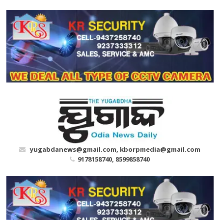
Skip
to
content
yugabdanews@gmail.com, kborpmedia@gmail.com
9178158740, 8599858740