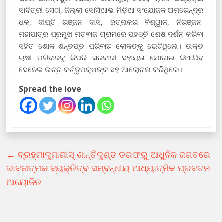
ସାବିତ୍ରୀ ସେଠୀ, ଜିଲ୍ଲା ସୋସିଆଲ ମିଡ଼ିଆ ସଂଯୋଜକ ଅମରେନ୍ଦ୍ର
ଧଳ, ଦୀପ୍ତି ରଞ୍ଜନ ଦାସ, ରତ୍ନାକର ବିଶ୍ୱାଳ, ନିରଞ୍ଜନ
ମହାପାତ୍ର ପ୍ରମୁଖ ମତଵାଜ ଗ୍ରାମରେ ପହଞ୍ଚି ଶେଷ ଦର୍ଶନ କରିବା
ସହିତ ଶୋକ ଶନ୍ତପ୍ତ ପରିବାର ଲୋକଙ୍କୁ ଭେଟିଥିଲେ। ଉକ୍ତ
ଚାଷୀ ପରିବାରକୁ କିପରି ସରକାରୀ ସହାୟତା ଯୋଗାଇ ଦିଆଯିବ
ସେନେଇ ଉଚ୍ଚ କର୍ତ୍ତୃପକ୍ଷଙ୍କ ସହ ଆଲୋଚନା କରିଥିଲେ।
Spread the love
←
ବ୍ରହ୍ମାକୁମାରୀସ୍ ଶାନ୍ତିକୁଣ୍ଡ ତରଫରୁ ଆଧୁନିକ ଜଗତରେ
ଭାବନାତ୍ମକ ବ୍ୟକ୍ତିତ୍ବ ସମ୍ବନ୍ଧୀୟ ଆଧ୍ୟାତ୍ମିକ ପ୍ରବଚନ
ଆୟୋଜିତ