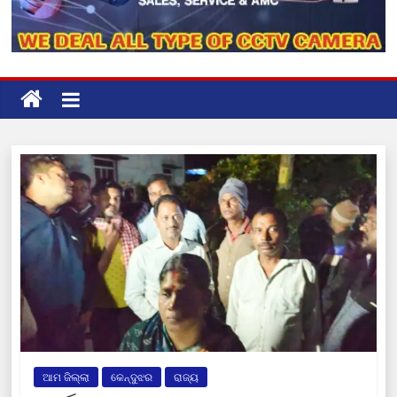
ଆମ ଜିଲ୍ଲା
କେନ୍ଦୁଝର
ରାଜ୍ୟ