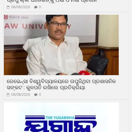
06/08/2026
0
ରେଭେନ୍ସା ବିଶ୍ୱବିଦ୍ୟାଳୟରେ ଉପୁଜିଥିବା ପ୍ରଶାସନିକ
ସଙ୍କଟ : କୁଳପତି ରଖିଲେ ପ୍ରତିକ୍ରିୟା
06/08/2026
0