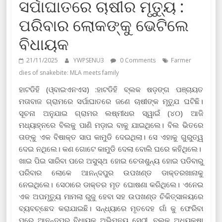
ସର୍ପାଘାତରେ ଚାଷୀର ମୃତ୍ୟୁ :
ପରିବାର ଲୋକଙ୍କୁ ଭେଟିଲେ
ବିଧାୟକ
21/11/2025
YWPSENU3
0 Comments
Farmer
dies of snakebite: MLA meets family
ହାଟଡିହି (ଓ୍ବାଇଏନଏସ) :ହାଟଡିହି ବ୍ଲକ ଷଡ଼ଙ୍ଗ ପଞ୍ଚାୟତ
ମତାବାଜ ଗ୍ରାମରେ ସର୍ପାଘାତରେ ଜଣେ ଚାଷୀଙ୍କ ମୃତ୍ଯୁ ଘଟିଛି।
ସୂଚନା ଅନୁଯାଇ ଗ୍ରାମର ଲଷ୍ମୀଧର ସ୍ୱାଇଁ (୪୦) ଆଜି
ମଧ୍ୟାହ୍ନରେ ବିଲକୁ ପାଣି ମଡ଼ାଇ ବାକୁ ଯାଇଥିଲେ। ବିଲ ଭିତରେ
ତାଙ୍କୁ ଏକ ବିଷାକ୍ତ ସାପ କାମୁଡି ଦେଇଥିଲା। ସେ ଏହାକୁ ଗୁରୁତ୍ୱ
ଦେଇ ନଥିଲେ। କଣ ଗୋଟେ କାମୁଡି ଦେଲା ବୋଲି ଘରେ କହିଥିଲେ।
ଖାଇ ପିଇ ସାରିବା ପରେ ଅସୁସ୍ଥ ହୋଇ ଚେତାଶୁନ୍ୟ ହୋଇ ପଡିବାରୁ
ପରିବାର ଲୋକେ ଆନନ୍ଦପୁର ଉପଖଣ୍ଡ ଡାକ୍ତରଖାନାକୁ
ନେଇଥିଲେ। ସେଠାରେ ଡାକ୍ତର ମୃତ ଘୋଷଣା କରିଥିଲେ। ଏନେଇ
ଏକ ଅପମୃତ୍ୟୁ ମାମଲା ରୁଜୁ ହେବା ସହ ଉପଖଣ୍ଡ ଚିକିତ୍ସାଳୟରେ
ବ୍ୟବଚ୍ଛେଦ କରାଯାଇଛି। ସନ୍ଧ୍ୟାରେ ମୃତଦେହ ଗାଁ କୁ ଫେରିବା
ପରେ ଆନନ୍ଦପୁର ବିଧାୟକ ଅଭିମନ୍ୟୁ ସେଠୀ, ବ୍ଲକ ଅଧ୍ୟକ୍ଷା