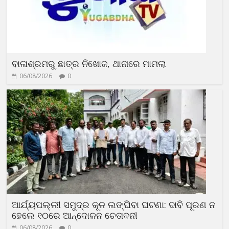
ବାଳାଶ୍ରମରୁ ଛାତ୍ର ନିଖୋଜ, ଥାନାରେ ମାମଲା
06/08/2026
0
ଆର୍ଯ୍ୟପଲ୍ଲୀ ସମୁଦ୍ର କୂଳ ଲଙ୍ଘିବା ଘଟଣା: ଦାବି ପୂରଣ ନ
ହେଲେ ୧୦ରେ ଆନ୍ଦୋଳନ ଚେତାବନୀ
06/08/2026
0