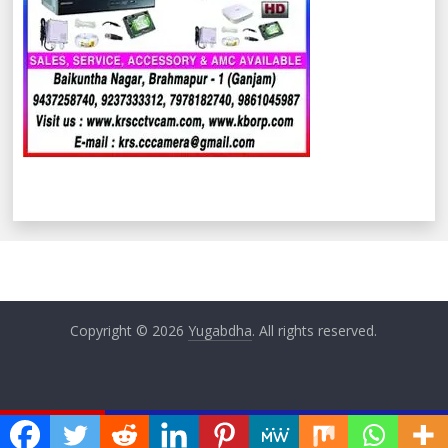
Copyright © 2026
Yugabdha
. All rights reserved.
ଏବେ ଏବେ
୮.୨୦୨୬) ଆପଣଙ୍କ ଦିନଟି କିପରି କଟିବ ଜାଣନ୍ତୁ ଆଜିର ରାଶିଫଳରୁ…