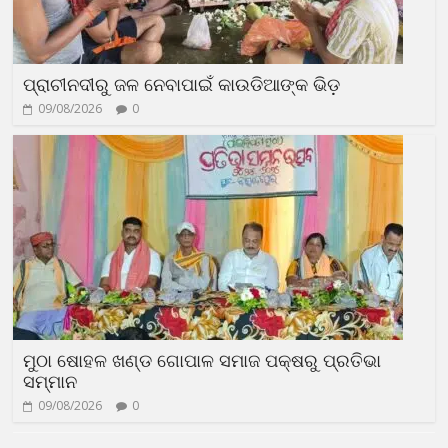
ପ୍ରାଚୀନଦୀରୁ ଜଳ ନେବାପାଇଁ କାଉଡିଆଙ୍କ ଭିଡ଼
09/08/2026
0
ମୁଠା ଷୋହଳ ଖଣ୍ଡ ଗୋପାଳ ସମାଜ ପକ୍ଷରୁ ପ୍ରତିଭା
ସମ୍ମାନ
09/08/2026
0