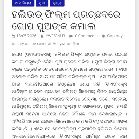
ଆମ ଜିଲ୍ଲା
ପୁରୀ
ରାଜ୍ୟ
ହଲିଉଡ୍ ଫିଲ୍ମ ପ୍ରଚ୍ଛଦରେ
ଗୋପ ପୁଅଙ୍କ କମାଲ
18/05/2026
YWPSENU3
0 Comments
Gop boy's
beauty on the cover of Hollywood film
ଗୋପ (ଓ୍ବାଇଏନଏସ): ହଲିଉଡ୍ ଫିଲ୍ମ ରଙ୍ଗୀନ ପରଦା ପଛରେ
କମାଲ କରୁଛନ୍ତି ଓଡ଼ିଆ ପୁଅ ରାଜେଶ ପରିଡ଼ା । ପୁରୀ ଜିଲ୍ଲା ଗୋପ
ବ୍ଲକ ଅନ୍ତର୍ଗତ ଚେଙ୍ଗେଇଲୋ ଗ୍ରାମରେ ତାଙ୍କର ଜନ୍ମ । ବାପା
ଅଶୋକ ପରିଡ଼ା ଆଉ ମା’ ସବିତା ପରିଡାଙ୍କ ପୁଅ । ସେ ଆନିମେସନ
ଆଉ ମଲ୍ଟିମିଡ଼ିଆରେ ଡିପ୍ଲୋମା ଶେଷ କରି ‘ଭିଏଫ୍ଏକ୍ସ
ଆର୍ଟିଷ୍ଟ’ ଭାବରେ ପ୍ରଥମେ ବଲିଉଡ଼ ସିନେମାରୁ ନିଜର କ୍ୟାରିୟର
ଆରମ୍ଭ କରିଥିଲେ। ବଲିଉଡ଼ ସିମେମା ରେସ୍-୩, ଜିରୋ, ସରଦାର,
ଆଦିପୁରୁଷ, ଟଲିଉଡ୍ ସିନେମା ‘ସୁଲ୍ୟା ଦ ସୋଲଡର’, ପୁସ୍ପା-୨ ଭଳି
ମରାଠୀ ସିନେମା ଆଦିରେ ନିଜର କୌଶଳ କାମ ଦେଖାଇଛନ୍ତି ।
ଏହିପରି ଅନେକ ପରଦାର ସିନେମାରେ କାମ କରି ବହୁ ସଫଳତା ହାସଲ
କରିଛନ୍ତି । ଏବେ ସେ ନେଟଫ୍ଲିକ୍ସ ପ୍ରସାରିତ ହଲିଉଡ଼ ସିନେମା
ଏକ୍ସଟେରିଟୋରିଆଲରେ ଭିଏଫ୍ଏକ୍ସ ଆର୍ଟିଷ୍ଟ ଭାବେ କାମ