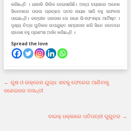
କରିଛନ୍ତି । ଯାହାକି ରିଲିଜ ହେଇସାରିଛି। ଅଳ୍ପ ବୟସରେ ଅନେକ
ସିନେମାରେ ପରଦା ପ୍ରଚ୍ଛଦ ପଟର ନାୟକ ସାଜି ବହୁ ସଫଳତା
ପାଇଛନ୍ତି। ରଙ୍ଗୀନ ପରଦାର ସେ ଜଣେ ଭିଏଫଏକ୍ସ ଆର୍ଟିଷ୍ଟ ।
ଦୃଶ୍ୟ ଚିତ୍ର ଗୁଡିକର ଉପଯୁକ୍ତ ସମ୍ପାଦନା କରି ସିନେ ଜଗତରେ
ରାଜେଶ ବହୁ ପ୍ରଶଂସା ଅର୍ଜନ କରିଛନ୍ତି ।
Spread the love
←
ରୁଷ ଓ ଉକ୍ରେନ ଯୁଦ୍ଧ: ଶବକୁ ଫେରେଇ ଆଣିବାକୁ
ଜଣେଇଲେ ବାସନ୍ତୀ
ବାଇକ୍ ଧକ୍କାରେ ପତିପତ୍ନୀ ଗୁରୁତର
→