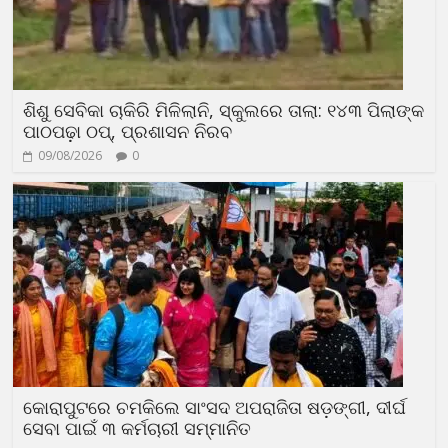
ଶିଶୁ ସେବିକା ଚାକିରି ମିଳିଲାନି, ସ୍କୁଲରେ ତାଲା: ୧୪୩ ପିଲାଙ୍କ
ପାଠପଢ଼ା ଠପ୍, ପ୍ରଶାସନ ନିରବ
09/08/2026
0
କୋରାପୁଟରେ ଚମକିଲେ ସାଂସଦ ଅପରାଜିତା ଷଡ଼ଙ୍ଗୀ, ଦୀର୍ଘ
ସେବା ପାଇଁ ୩ କର୍ମଚାରୀ ସମ୍ମାନିତ