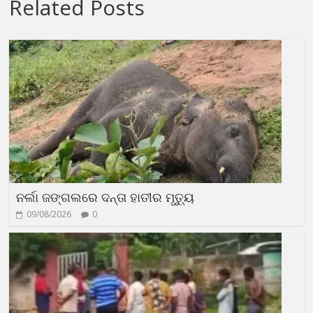
Related Posts
ନର୍ଲା ଜଙ୍ଗଲରେ ଦନ୍ତା ହାତୀର ମୃତ୍ୟୁ
09/08/2026
0