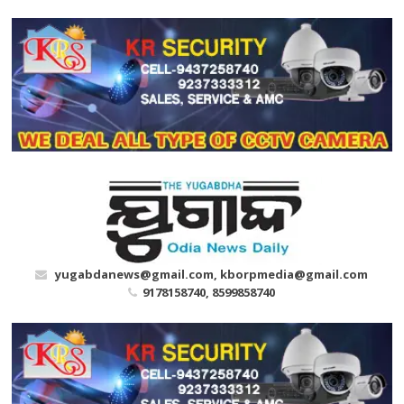
Skip
to
content
yugabdanews@gmail.com, kborpmedia@gmail.com
9178158740, 8599858740