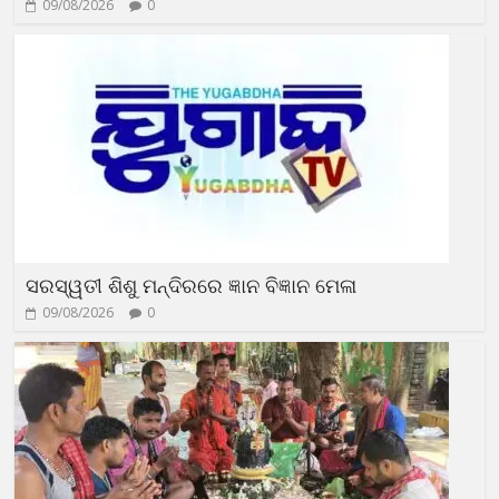
09/08/2026
0
ସରସ୍ୱତୀ ଶିଶୁ ମନ୍ଦିରରେ ଜ୍ଞାନ ବିଜ୍ଞାନ ମେଳା
09/08/2026
0