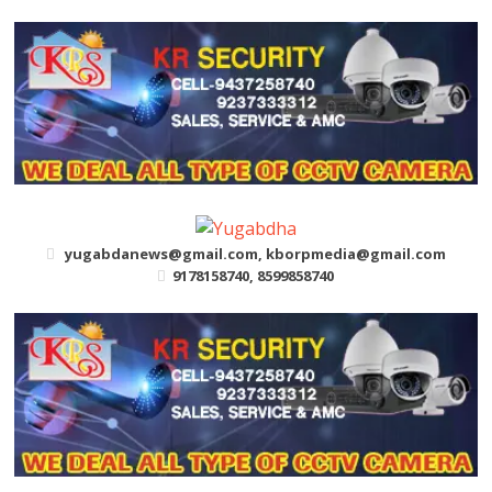
Skip
to
content
yugabdanews@gmail.com, kborpmedia@gmail.com
9178158740, 8599858740