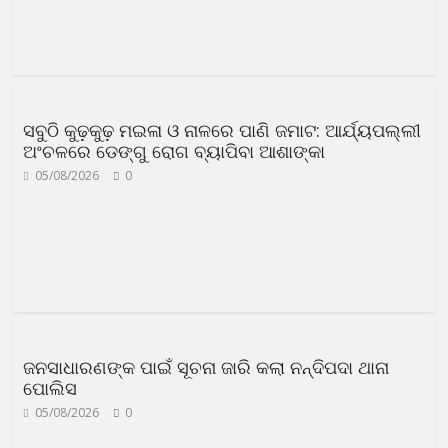
ସବୁଠି କୁଢ଼କୁଢ଼ ମଇଳା ଓ ନାଳରେ ପାଣି ଜମାଟ: ଆର୍ଯ୍ୟପଲ୍ଲୀ
ଅଂଚଳରେ ଡେଙ୍ଗୁ ରୋଗ ବ୍ୟାପିବା ଆଶାଙ୍କା
05/08/2026
0
ଜନସାଧାରଣଙ୍କ ପାଇଁ ସୂଚନା ଜାରି କଲା ନନ୍ଦିପଦା ଥାନା
ପୋଲିସ
05/08/2026
0