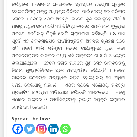
କରିଥିଲେ । ସେପଟେ ଗଣେଶଙ୍କ ସ୍ବାସ୍ଥ୍ୟ ଅବସ୍ଥା ଗୁରୁତର
ହୋଇପଡିବାରୁ ତାଙ୍କୁ ଅନ୍ୟତ୍ର ଚିକିତ୍ସା ପାଇଁ ନେଇଥିଲେ ପରିବାର
ଲୋକେ । ତେବେ ଏପରି ଅବସ୍ଥା ଦିନେକି ଦୁଇ ଦିନ ନୁହେଁ ଦୀର୍ଘ 8
ମାସରୁ ଅଧିକା ସମୟ ଧରି ଏହି ଚିକିତ୍ସାଳୟରେ ଏପରି ତାଲା ଝୁଲୁଥିବା
ଅବସ୍ଥା ଦେଖିବାକୁ ମିଳୁଛି ବୋଲି ଗ୍ରାମବାସୀ କହିଛନ୍ତି । 8 ମାସ
ପୂର୍ବେ ଏହି ଚିକିତ୍ସାଳୟର ଫାର୍ମାସିଷ୍ଟଙ୍କ ଅବସର ଗ୍ରହଣ ପରେ
ଏହି ପଦବୀ ଖାଲି ପଡିଥିବା ବେଳେ ଦାୟିତ୍ୱରେ ଥିବା ଜଣେ
ଅବସରପ୍ରାପ୍ତ ଡାକ୍ତର ମଧ୍ୟ ଏହି ଡାକ୍ତରଖାନା ଛାଡି ଅନ୍ୟତ୍ର
ଚାଲିଯାଇଥିଲେ । ହେଲେ ବିଗତ ମାସରେ ପୁଣି ସେହି ଡାକ୍ତରଙ୍କୁ
ଜିଲ୍ଲା ମୁଖ୍ୟଚିକିତ୍ସକ ପୁନଃ ଅବସ୍ଥାପିତ କରିଛନ୍ତି । ତେବେ
ଡାକ୍ତର ଜଣକଙ୍କ ଅତ୍ୟାଧିକ ବୟସ ହୋଇଥିବାରୁ ସେ ଅଧିକା
ସମୟ ଦେଇପାରୁ ନାହାନ୍ତି । ଏପରି ସ୍ଥଳେ ଏଲୋପଥି ଚିକିତ୍ସା
ପ୍ରଭାବିତ ହେଉଥିବା ଅଭିଯୋଗ କରିଛନ୍ତି ଅଞ୍ଚଳବାସୀ । ତେଣୁ
ଏଠାରେ ଡାକ୍ତର ଓ ଫାର୍ମାସିଷ୍ଟଙ୍କୁ ତୁରନ୍ତ ନିଯୁକ୍ତି କରାଯାଉ
ବୋଲି ଦାବୀ ହୋଇଛି।
Spread the love