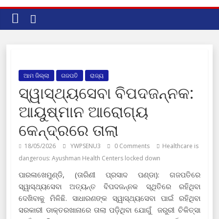
ଆମ ଜିଲ୍ଲା
ଗଜପତି
ରାଜ୍ୟ
ସ୍ୱାସ୍ଥ୍ୟସେବା ବିପଦଜନ୍ନକ:
ଆୟୁଷ୍ମାନ ଆରୋଗ୍ୟ
କେନ୍ଦ୍ରରେ ତାଲା
18/05/2026
YWPSENU3
0 Comments
Healthcare is
dangerous: Ayushman Health Centers locked down
ପାରଳାଖେମୁଣ୍ଡି, (ତାରିଣୀ ପ୍ରସାଦ ପଣ୍ଡା): ଗଜପତିରେ
ସ୍ୱାସ୍ଥ୍ୟସେବା ଅତ୍ୟନ୍ତ ବିପଦଜନ୍ନକ ସ୍ଥିତିରେ ରହିଥିବା
ଦେଖିବାକୁ ମିଳିଛି. ସାଧାରଣଙ୍କ ସ୍ୱାସ୍ଥ୍ୟସେବା ପାଇଁ ରହିଥିବା
ସରକାରୀ ଡାକ୍ତରଖାନାରେ ତାଲା ପଡ଼ିଥିବା ଯୋଗୁଁ ଜରୁରୀ ଚିକିତ୍ସା