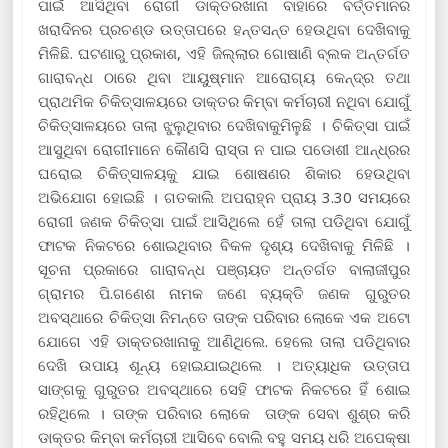
ପାଇଁ ଆସିଥିବା ରୋଗୀ ଡାକ୍ତରଖାନା ବାହାରେ ବର୍ତ୍ତମାନର
ଖରାଦିନର ପ୍ରଚଣ୍ଡ ଉତ୍ତାପରେ ହନ୍ତସନ୍ତ ହେଉଥିବା ଦେଖିବାକୁ
ମିଳିଛି. ଘଟଣାରୁ ପ୍ରକାଶ, ଏହି ଜିଲ୍ଲାର ଗୋଷାଣି ବ୍ଲକ ଅନ୍ତର୍ଗତ
ଗାରାବନ୍ଧ ଠାରେ ଥିବା ଆୟୁଷ୍ମାନ ଆରୋଗ୍ୟ କେନ୍ଦ୍ର ତଥା
ପ୍ରାଥମିକ ଚିକିତ୍ସାଳୟରେ ଡାକ୍ତର କିମ୍ବା କର୍ମଚାରୀ ନଥିବା ଯୋଗୁଁ
ଚିକିତ୍ସାଳୟରେ ତାଲା ଝୁଲୁଥିବାର ଦେଖିବାକୁମିଳୁଛି । ଚିକିତ୍ସା ପାଇଁ
ଆସୁଥିବା ରୋଗୀମାନେ କୌଣସି ରାସ୍ତା ନ ପାଇ ପଡୋଶୀ ଆନ୍ଧ୍ରର
ଘରୋଇ ଚିକିତ୍ସାଳୟକୁ ଯାଇ ଶୋଷଣର ଶିକାର ହେଉଥିବା
ଅଭିଯୋଗ ହୋଇଛି । ଗତକାଲି ଅପରାହ୍ନ ପ୍ରାୟ 3.30 ସମୟରେ
ରୋଗୀ ଜଣକ ଚିକିତ୍ସା ପାଇଁ ଆସିଥିଲେ ହେଁ ତାଲା ପଡିଥିବା ଯୋଗୁଁ
ଫାଟକ ନିକଟରେ ଶୋଇଥିବାର ବିକଳ ଦୃଶ୍ୟ ଦେଖିବାକୁ ମିଳିଛି ।
ସୂଚନା ପ୍ରକାରେ ଗାରାବନ୍ଧ ପଞ୍ଚାୟତ ଅନ୍ତର୍ଗତ ବାଲାଜୀପୁର
ଗ୍ରାମର ପି.ଗଣେଶ ନାମକ ଜଣେ ବ୍ୟକ୍ତି ଜଣକ ଗୁରୁତର
ଅବସ୍ଥାରେ ଚିକିତ୍ସା ନିମନ୍ତେ ତାଙ୍କ ପରିବାର ଲୋକେ ଏକ ଅଟୋ
ଯୋଗେ ଏହି ଡାକ୍ତରଖାନାକୁ ଆଣିଥିଲେ. ହେଲେ ତାଲା ପଡିଥିବାର
ଦେଖି ଉପାୟ ଶୂନ୍ୟ ହୋଇଯାଇଥିଲେ । ଅତ୍ୟାଧିକ ଉତ୍ତାପ
ସାଙ୍ଗକୁ ଗୁରୁତର ଅବସ୍ଥାରେ ସେହି ଫାଟକ ନିକଟରେ ହିଁ ଶୋଇ
ରହିଥିଲେ । ତାଙ୍କ ପରିବାର ଲୋକେ ତାଙ୍କ ସେବା ଶୁଶ୍ର କରି
ଡାକ୍ତର କିମ୍ବା କର୍ମଚାରୀ ଆସିବେ ବୋଲି ବହୁ ସମୟ ଧରି ଅପେକ୍ଷା