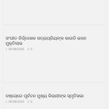
ସଂଗୀତ ନିର୍ଦ୍ଦେଶକ ସତ୍ୟପ୍ରିୟଙ୍କ କାଉଡି ଭଜନ
ମୁକ୍ତିଲାଭ
05/08/2026
0
ବଞ୍ଚୋରେ ପୂର୍ବତନ ମୁଖ୍ୟ କିରାଣୀଙ୍କ ସ୍ମୃତିସଭା
05/08/2026
0