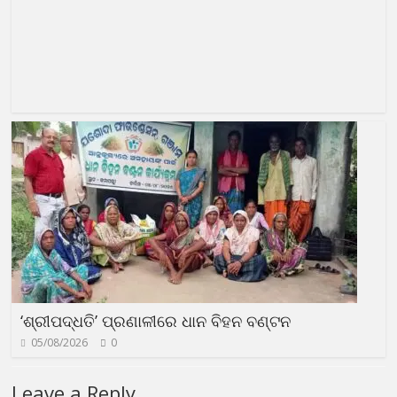
‘ଶ୍ରୀପଦ୍ଧତି’ ପ୍ରଣାଳୀରେ ଧାନ ବିହନ ବଣ୍ଟନ
05/08/2026
0
Leave a Reply