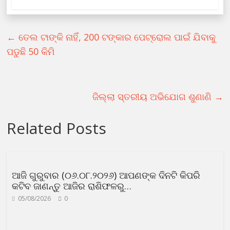
←
ତେଲ ଟାଙ୍କି ନାହିଁ, 200 ଟଙ୍କାର ପେଟ୍ରୋଲ ପାଇଁ ଯିବାକୁ
ପଡୁଛି 50 କିମି
ଜିଲ୍ଲା ସ୍ତରୀୟ ଅଭିଯୋଗ ଶୁଣାଣି
→
Related Posts
ଆଜି ଗୁରୁବାର (୦୬.୦୮.୨୦୨୬) ଆପଣଙ୍କ ଦିନଟି କିପରି
କଟିବ ଜାଣନ୍ତୁ ଆଜିର ରାଶିଫଳରୁ…
05/08/2026
0