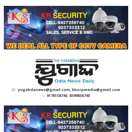
Skip
to
content
yugabdanews@gmail.com, kborpmedia@gmail.com
9178158740, 8599858740