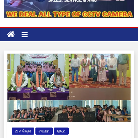
ଆମ ଜିଲ୍ଲା
ଗଞ୍ଜାମ
ରାଜ୍ୟ