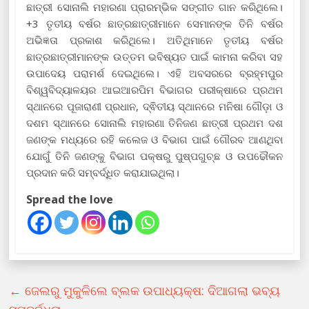
ଛାତ୍ରୀ ସୋନାଲି ମହାରଣା ପ୍ରାରମ୍ଭିକ ସଙ୍ଗୀତ ଗାନ କରିଥିଲେ।
+3 ତୃତୀୟ ବର୍ଷର ଛାତ୍ରଛାତ୍ରୀମାନେ ସେମାନଙ୍କ ତିନି ବର୍ଷର
ଅଭିଜ୍ଞତା ପ୍ରକାଶ କରିଥିଲେ। ଅତିଥିମାନେ ତୃତୀୟ ବର୍ଷର
ଛାତ୍ରଛାତ୍ରୀମାନଙ୍କ ଉତ୍ତମ ଭବିଷ୍ୟତ ପାଇଁ କାମନା କରିବା ସହ
ଉପାଦେୟ ପରାମର୍ଶ ଦେଇଥିଲେ। ଏହି ଅବସରରେ ବ୍ରହ୍ମପୁର
ବିଶ୍ୱବିଦ୍ୟାଳୟର ଆଇଆରପିମ ବିଭାଗର ପରୀକ୍ଷାରେ ପ୍ରଥମ
ସ୍ଥାନରେ ପୂଜାରାଣୀ ପ୍ରଧାନ, ଦ୍ଵିତୀୟ ସ୍ଥାନରେ ମନିଷା ଗୌଡ଼ା ଓ
ଦଶମ ସ୍ଥାନରେ ସୋନାଲି ମହାରଣା ତିନିଜଣ ଛାତ୍ରୀ ପ୍ରଥମ ଦଶ
ଜଣଙ୍କ ମଧ୍ୟରେ ରହି କଲେଜ ଓ ବିଭାଗ ପାଇଁ ଗୌରବ ଆଣଥିବା
ଯୋଗୁଁ ତିନି ଜଣଙ୍କୁ ବିଭାଗ ପକ୍ଷରୁ ପୁଷ୍ପଗୁଚ୍ଛ ଓ ଉପଢୌକନ
ପ୍ରଦାନ କରି ସମ୍ବର୍ଦ୍ଧିତ କରାଯାଇଥିଲା।
Spread the love
←
ଜେଲରୁ ମୁକୁଳିଲେ ବ୍ଲକ ଉପାଧ୍ୟକ୍ଷ: ଦିଆଗଲା ଭବ୍ୟ