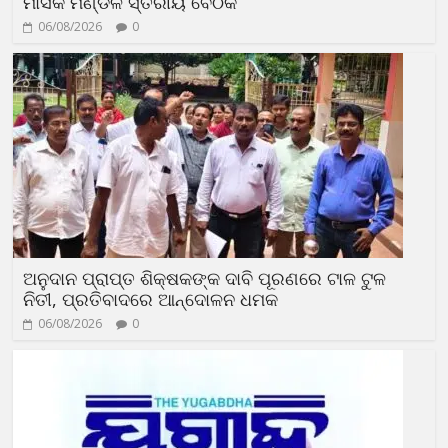
ମାସିକ ମଣ୍ଡଳ ସ୍ତରୀୟ ବୈଠକ
06/08/2026
0
ଅନୁଦାନ ପ୍ରାପ୍ତ ଶିକ୍ଷକଙ୍କ ଦାବି ପୂରଣରେ ଟାଳ ଟୁଳ
ନିତୀ, ପ୍ରତିବାଦରେ ଆନ୍ଦୋଳନ ଧମକ
06/08/2026
0