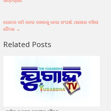
ସମ୍ବର୍ଦ୍ଧନା
ଗୋଚର ଜମି ଜବର ଦଖଲକୁ ନେଇ ସଂଘର୍ଷ: ଥାନାରେ ବସିଲା
ବୈଠକ
→
Related Posts