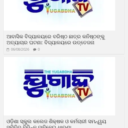
ଆବାସିକ ବିଦ୍ୟାଳୟରେ ବରିଷ୍ଠ ଛାତ୍ର କନିଷ୍ଠଙ୍କୁ
ଅତ୍ୟାଚାର ଘଟଣା: ବିଦ୍ୟାଳୟରେ ଉତ୍ତେଜନା
06/08/2026
0
ଓଡ଼ିଶା ସ୍କୁଲ କଲେଜ ଶିକ୍ଷକ ଓ କର୍ମଚାରୀ ସମନ୍ୱୟ
ସମିତିର ବିଭିନ୍ନ ଦାବିନେଇ ଧାରଣା