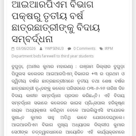
ଆଇଆରପିଏମ ବିଭାଗ
ପକ୍ଷରୁ ତୃତୀୟ ବର୍ଷ
ଛାତ୍ରଛାତ୍ରୀଙ୍କୁ ବିଦାୟ
ସମ୍ବର୍ଦ୍ଧନା
03/06/2026
YWPSENU3
0 Comments
IRPM
Department bids farewell to third year students
ବୁଗୁଡ଼ା, (ଅନୀଲ କୁମାର ମହାରଣା) : ଗଞ୍ଜାମ ଜିଲ୍ଲାର ବୁଗୁଡ଼ା
ପିପୁଲସ କଲେଜର ଆଇଆରପିଏମ୍ ବିଭାଗର +୩ ର ପ୍ରଥମ ଓ
ଦ୍ୱିତୀୟ ବର୍ଷର ଛାତ୍ରଛାତ୍ରୀମାନେ ତୃତୀୟ ତଥା ଶେଷ ବର୍ଷର
ଛାତ୍ରଛାତ୍ରୀ ବୃନ୍ଦଙ୍କୁ କଲେଜ ପରିସରରେ ୦୩-୬-୨୬ ତାରିଖ ଦିନ
ବିଦାୟ କାଳୀନ ସମ୍ବର୍ଦ୍ଧନା ପ୍ରଦାନ କରିଛନ୍ତି। ଏହି ବିଦାୟ
ସମ୍ବର୍ଦ୍ଧନା ସଭାରେ କଲେଜର ଭାଇସ ପ୍ରିନ୍ସପାଲ ହରିକୃଷ୍ଣ
ନାୟକ ଅଧ୍ୟକ୍ଷତା କରିଥିବା ବେଳେ ଆଇକିୟୁଏସି ସଂଯୋଜକ
ସୁଶାନ୍ତ କୁମାର ସାହୁ ଅତିଥି ଭାବେ ଯୋଗଦେଇଥିଲେ।
ଆଇଆରପିଏମ ବିଭାଗ ମୁଖ୍ୟ ଅଧ୍ୟାପକ ଦିଲ୍ଲୀପ କୁମାର
ସେଠୀଙ୍କ ତତ୍ତ୍ୱାବଧାନରେ ଆୟୋଜିତ ଏହି କାର୍ଯ୍ୟକ୍ରମରେ