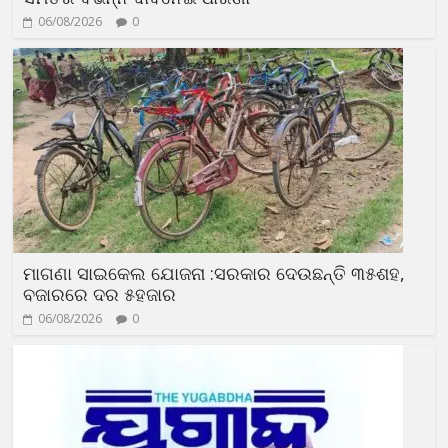
06/08/2026
0
ମାଗଣା ସାଇକେଲ ଯୋଜନା :ସରକାର ଦେଉଛନ୍ତି ୩୫ଶହ,
ବଜାରରେ ଦର ୫ହଜାର
06/08/2026
0