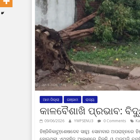
ଆମ ଜିଲ୍ଲା
ଗଞ୍ଜାମ
ରାଜ୍ୟ
କାଳବୈଶାଖି ପ୍ରଭାବ: ବିଦ୍ୟ
09/06/2026
YWPSENU3
0 Comments
Ka
ହିଞ୍ଜିଳିକାଟୁ(ଶେଷଦେବ ସାହୁ): ସୋମବାର ଅପରାହ୍ନରେ ହ
ହୋଇଥିଲା ଏଥିସହିତ ଆକାଶରେ ବିଜୁଳି ଓ ଘଡଘଡି ଚମକିଥ