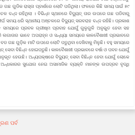
 ବଡ ଗଛ ଗୁଡିକ ରାସ୍ତା ପ୍ବାର୍ଶରେ ଲୋଟି ପଡିଥିଲା। ଫଳରେ କିଛି ସମୟ ପାଇଁ ୫୯
ବନ୍ଦ ରହିଥିଲା ।‌ ବିଭିନ୍ନ ସ୍ଥାନରେ ବିଦ୍ୟୁତ୍ ତାର ଉପରେ ଗଛ ପଡିବାରୁ
େ ଦୀର୍ଘ ସମୟ ଧରି ସ୍ଥାନୀୟ ଅଞ୍ଚଳରେ ବିଦ୍ୟୁତ୍ ସରବରାହ ବନ୍ଦ ରହିଛି। ପ୍ରକାଶ
ଳ ସମୟରେ ପ୍ରବଳ ଗ୍ରୀଷ୍ମ ପ୍ରବାହ ଯୋଗୁଁ ଗୁଳୁଗୁଳି ଅନୁଭୁତ ହେବା ସହ
ରି ଲଗାତାର ଭାବେ ଅପରାହ୍ନ ଓ ସନ୍ଧ୍ୟା ସମୟରେ କାଳବୈଶାଖୀ ପ୍ରଭାବରେ
 ବଡ ଗଛ ଗୁଡ଼ିକ ମାଟି ଉପରେ ଲୋଟି ପଡୁଥିବା ଦେଖିବାକୁ ମିଳୁଛି। ବହୁ ସମୟରେ
ଦ୍ୟୁତ୍ ସେବା ବିଛିନ୍ନ ହୋଇପଡୁଛି। କାଳବୈଶାଖୀ ପ୍ରଭାବରେ ବର୍ଷା ଓ ପବନ ଯୋଗୁଁ
ଅନୁଭୂତ ହେଉଛି। ଅନ୍ୟପକ୍ଷରେ ବିଦ୍ୟୁତ୍ ସେବା ବିଛିନ୍ନ ହେବା ଯୋଗୁଁ ଲୋକେ
 ଅନ୍ଧକାରର ସୁଯୋଗ ନେଇ ଅସାମାଜିକ ବ୍ୟକ୍ତି ମାନଙ୍କ ଉପଦ୍ରବ ବୃଦ୍ଧି
୍ରଣ ପର୍ବ