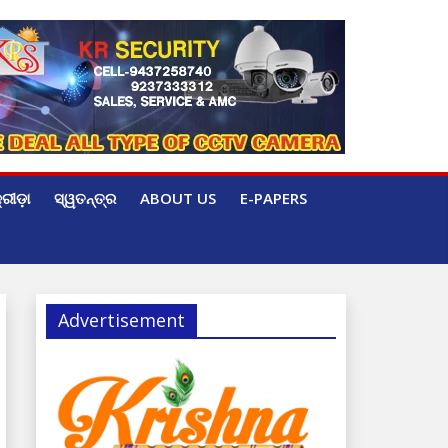
୍ରୀଡ଼ା
ସ୍ୱତନ୍ତ୍ର
ABOUT US
E-PAPERS
Advertisement