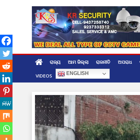
Skip
to
content
ରାଜ୍ୟ
ଆମ ଜିଲ୍ଲା
ରାଜନୀତି
ଅପରାଧ
ENGLISH
VIDEOS