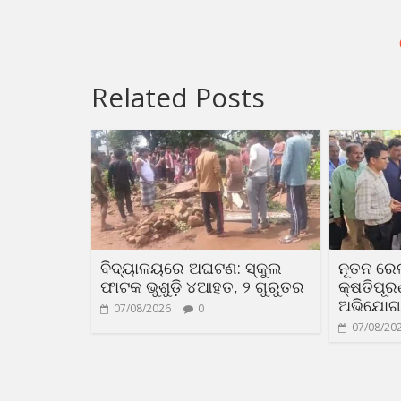
Related Posts
ବିଦ୍ୟାଳୟରେ ଅଘଟଣ: ସ୍କୁଲ
ନୂତନ ରେ
ଫାଟକ ଭୁଶୁଡ଼ି ୪ଆହତ, ୨ ଗୁରୁତର
କ୍ଷତିପୂ
ଅଭିଯୋଗ
07/08/2026
0
07/08/20