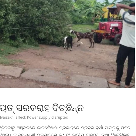
ୁତ୍ ସରବରାହ ବିଚ୍ଛିନ୍ନ
lvaisakhi effect: Power supply disrupted
ିଞ୍ଜିଳିକାଟୁ ଅଞ୍ଚଳରେ କାଳବୈଶାଖି ପ୍ରଭାବରେ ପ୍ରବଳ ବର୍ଷା ସାଙ୍ଗକୁ ପବନ
ିଲା। କାଳବୈଶାଖୀ ପ୍ରଭାବରେ ୫୯ ନଂ ଜାତୀୟ ରାଜପଥ ତଥା ହିଞ୍ଜିଳିକାଟୁ