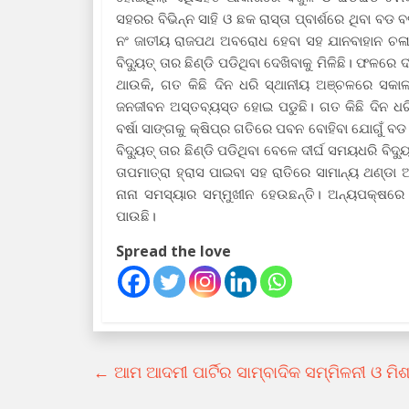
ସହରର ବିଭିନ୍ନ ସାହି ଓ‌ ଛକ ରାସ୍ତା ପ୍ବାର୍ଶରେ ଥିବା ବଡ
ନଂ ଜାତୀୟ ରାଜପଥ ଅବରୋଧ ହେବା ସହ ଯାନବାହାନ ଚଳାଚଳ 
ବିଦ୍ୟୁତ୍ ତାର ଛିଣ୍ଡି ପଡିଥିବା ଦେଖିବାକୁ ମିଳିଛି। ଫଳର
ଥାଉକି, ଗତ କିଛି ଦିନ ଧରି ସ୍ଥାନୀୟ ଅଞ୍ଚଳରେ ସକା
ଜନଜୀବନ ଅସ୍ତବ୍ୟସ୍ତ ହୋଇ ପଡୁଛି। ଗତ କିଛି ଦିନ ଧ
ବର୍ଷା ସାଙ୍ଗକୁ କ୍ଷିପ୍ର ଗତିରେ ପବନ ବୋହିବା ଯୋଗୁଁ ବଡ
ବିଦ୍ୟୁତ୍ ତାର ଛିଣ୍ଡି ପଡିଥିବା ବେଳେ ଦୀର୍ଘ ସମୟଧରି ବି
ତାପମାତ୍ରା ହ୍ରାସ ପାଇବା ସହ ରାତିରେ ସାମାନ୍ୟ ଥଣ୍ଡା 
ନାନା ସମସ୍ୟାର ସମ୍ମୁଖୀନ ହେଉଛନ୍ତି। ଅନ୍ୟପକ୍ଷରେ
ପାଉଛି।
Spread the love
←
ଆମ ଆଦମୀ ପାର୍ଟିର ସାମ୍ବାଦିକ ସମ୍ମିଳନୀ ଓ ମିଶ