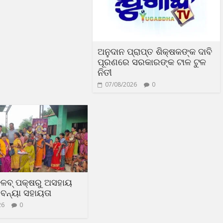
ଅନୁଦାନ ପ୍ରାପ୍ତ ଶିକ୍ଷକଙ୍କ ଦାବି
ପୂରଣରେ ସରକାରଙ୍କ ଟାଳ ଟୁଳ
ନିତୀ
07/08/2026
0
୍ଳବ୍ ପକ୍ଷରୁ ଅସହାୟ
ବନ୍ୟା ସହାୟତା
26
0