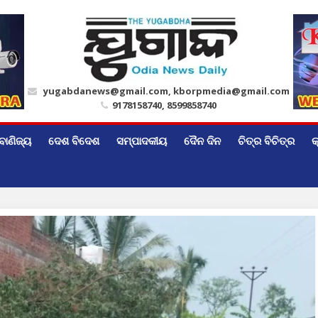
yugabdanews@gmail.com, kborpmedia@gmail.com
9178158740, 8599858740
ବାଣିଜ୍ୟ
ଦେଶ ବିଦେଶ
ସମ୍ପାଦକୀୟ
ଦୈନ ଦିନ
ଚିତ୍ର ବିଚିତ୍ର
କ