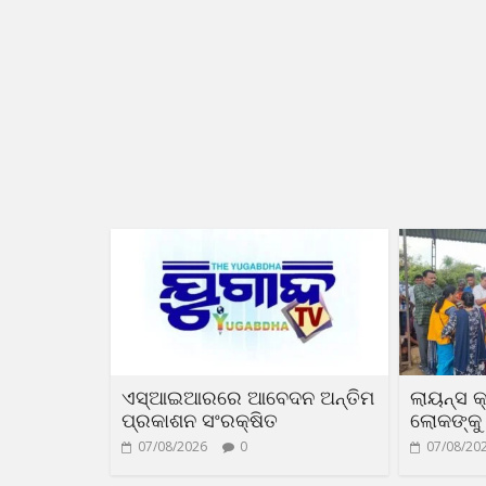
ଏସ୍‌ଆଇଆରରେ ଆବେଦନ ଅନ୍ତିମ
ଲାୟନ୍ସ କ
ପ୍ରକାଶନ ସଂରକ୍ଷିତ
ଲୋକଙ୍କୁ 
07/08/2026
0
07/08/20