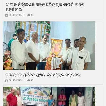
ସଂଗୀତ ନିର୍ଦ୍ଦେଶକ ସତ୍ୟପ୍ରିୟଙ୍କ କାଉଡି ଭଜନ
ମୁକ୍ତିଲାଭ
05/08/2026
0
ବଞ୍ଚୋରେ ପୂର୍ବତନ ମୁଖ୍ୟ କିରାଣୀଙ୍କ ସ୍ମୃତିସଭା
05/08/2026
0