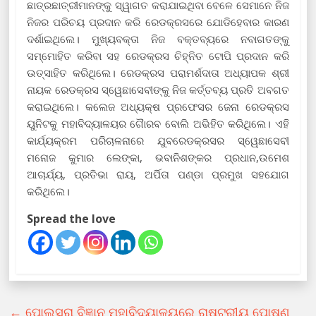
ଛାତ୍ରଛାତ୍ରୀମାନଙ୍କୁ ସ୍ୱାଗତ କରାଯାଇଥିବା ବେଳେ ସେମାନେ ନିଜ
ନିଜର ପରିଚୟ ପ୍ରଦାନ କରି ରେଡକ୍ରସରେ ଯୋଡିହେବାର କାରଣ
ଦର୍ଶାଇଥିଲେ। ମୁଖ୍ୟବକ୍ତା ନିଜ ବକ୍ତବ୍ୟରେ ନବାଗତଙ୍କୁ
ସମ୍ମୋହିତ କରିବା ସହ ରେଡକ୍ରସ ଚିହ୍ନିତ ଟୋପି ପ୍ରଦାନ କରି
ଉତ୍ସାହିତ କରିଥିଲେ। ରେଡକ୍ରସ ପରାମର୍ଶଦାତା ଅଧ୍ୟାପକ ଶ୍ରୀ
ନାୟକ ରେଡକ୍ରସ ସ୍ୱେଛାସେବୀଙ୍କୁ ନିଜ କର୍ତ୍ତବ୍ୟ ପ୍ରତି ଅବଗତ
କରାଇଥିଲେ। କଲେଜ ଅଧ୍ୟକ୍ଷ ପ୍ରଫେସର ଜେନା ରେଡକ୍ରସ
ୟୁନିଟକୁ ମହାବିଦ୍ୟାଳୟର ଗୈାରବ ବୋଲି ଅଭିହିତ କରିଥିଲେ। ଏହି
କାର୍ଯ୍ୟକ୍ରମ ପରିଚାଳନାରେ ଯୁବରେଡକ୍ରସର ସ୍ୱେଛାସେବୀ
ମନୋଜ କୁମାର ଲେଙ୍କା, ଭବାନିଶଙ୍କର ପ୍ରଧାନ,ଉମେଶ
ଆଚାର୍ଯ୍ୟ, ପ୍ରତିଭା ରାୟ, ଅର୍ପିତା ପଣ୍ଡା ପ୍ରମୁଖ ସହଯୋଗ
କରିଥିଲେ।
Spread the love
←
ପୋଲସରା ବିଜ୍ଞାନ ମହାବିଦ୍ୟାଳୟରେ ରାଷ୍ଟ୍ରୀୟ ପୋଷଣ