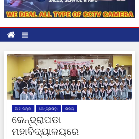
ଆମ ଜିଲ୍ଲା
କେନ୍ଦ୍ରାପଡ଼ା
ରାଜ୍ୟ
କେନ୍ଦ୍ରାପଡା
ମହାବିଦ୍ୟାଳୟରେ