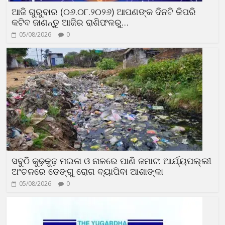
ଆଜି ଗୁରୁବାର (୦୬.୦୮.୨୦୨୬) ଆପଣଙ୍କ ଦିନଟି କିପରି
କଟିବ ଜାଣନ୍ତୁ ଆଜିର ରାଶିଫଳରୁ…
05/08/2026
0
ସବୁଠି କୁଢ଼କୁଢ଼ ମଇଳା ଓ ନାଳରେ ପାଣି ଜମାଟ: ଆର୍ଯ୍ୟପଲ୍ଲୀ
ଅଂଚଳରେ ଡେଙ୍ଗୁ ରୋଗ ବ୍ୟାପିବା ଆଶାଙ୍କା
05/08/2026
0