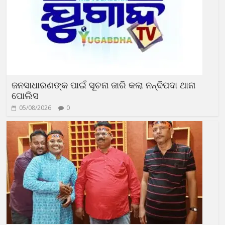
ଜନସାଧାରଣଙ୍କ ପାଇଁ ସୂଚନା ଜାରି କଲା ନନ୍ଦିପଦା ଥାନା
ପୋଲିସ
05/08/2026
0