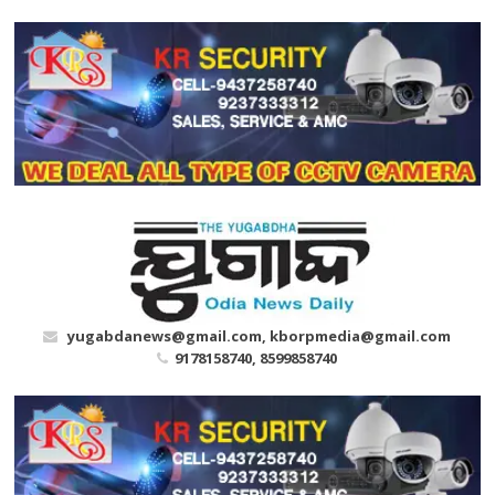
Skip
to
content
yugabdanews@gmail.com, kborpmedia@gmail.com
9178158740, 8599858740