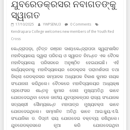
ଯୁବରେଡକ୍ରସର ନବାଗତଙ୍କୁ
ସ୍ୱାଗତ
17/10/2025
YWPSENU3
0 Comments
Kendrapara College welcomes new members of the Youth Red
Cross
କେନ୍ଦ୍ରାପଡ଼ା, (ଚିତ୍ତ ରଞ୍ଜନ ଦାଶ):କେନ୍ଦ୍ରାପଡା ସ୍ୱୟଂଶାସିତ
ମହାବିଦ୍ୟାଳୟ ଦ୍ୱାରା ପରିଚୟ ଓ ସ୍ୱାଗତ ନିମନ୍ତେ ଏକ ବୈଠକ
ମହାବିଦ୍ୟାଳୟ ପରିସରରେ ଅନୁଷ୍ଠିତ ହେଇଯାଇଛି। ଏହି
କାର୍ଯ୍ୟକ୍ରମକୁ ମହାବିଦ୍ୟାଳୟର ରେଡକ୍ରସ ପରାମର୍ଶଦାତା ତଥା
ଜିଲ୍ଲା ରେଡକ୍ରସର ସମ୍ପାଦକ ଅଧ୍ୟାପକ ବିକାଶ କୁମାର ନାୟକ
ସଂଯୋଜନା କରିଥିଲେ। ବୈଠକରେ ମହାବିଦ୍ୟାଳୟର ଅଧ୍ୟକ୍ଷ
ପ୍ରଫେସର ଶାନ୍ତନୁ କୁମାର ଜେନା ମୁଖ୍ୟଅତିଥି ଭାବେ
ଯୋଗଦେଇଥିବା ବେଳେ ଜାତୀୟ ଯୁବପ୍ରକଳ୍ପର ରାଜ୍ୟ ସଂଯୋଜକ
ସତ୍ୟଶ୍ରୀ ସୈାମ୍ୟକାନ୍ତ ମହାପାତ୍ର ମୁଖ୍ୟବକ୍ତା ଭାବେ
ଯୋଗଦେଇଥିଲେ। ସମ୍ମାନିତ ଅତିଥି ଭାବେ ଆଇ.କ୍ୟୁ.ଏ.ସି.
ସଂଯୋଜିକା ଡ. ଦିପ୍ତୀ ରାୟ ଯୋଗଦେଇ ବକ୍ତବ୍ୟ ରଖିଥିଲେ।
ଯୁବରେଡକ୍ରସରେ ନୂଆ କରି ଯୋଗଦେଇଥିବା