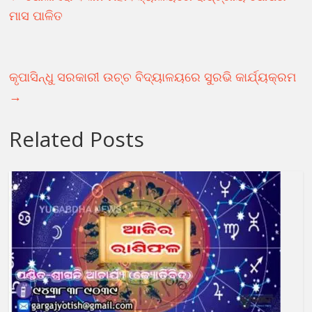
ମାସ ପାଳିତ
କୃପାସିନ୍ଧୁ ସରକାରୀ ଉଚ୍ଚ ବିଦ୍ୟାଳୟରେ ସୁରଭି କାର୍ଯ୍ୟକ୍ରମ
→
Related Posts