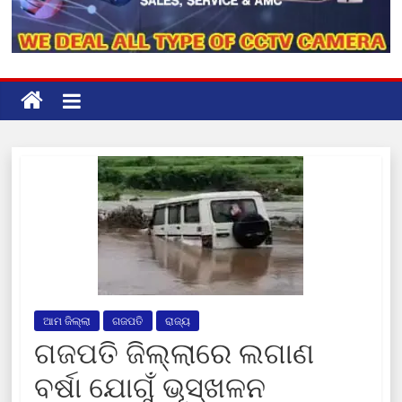
ଆମ ଜିଲ୍ଲା
ଗଜପତି
ରାଜ୍ୟ
ଗଜପତି ଜିଲ୍ଲାରେ ଲଗାଣ
ବର୍ଷା ଯୋଗୁଁ ଭୂସ୍ଖଳନ