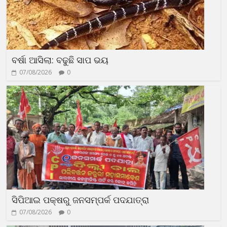
ବର୍ଷା ଆସିଲା: ବଢୁଛି ସାପ ଭୟ
07/08/2026
0
ସିପିଆଇ ପକ୍ଷରୁ ଜନସମ୍ପର୍କ ପଦଯାତ୍ରା
07/08/2026
0