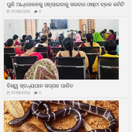
ପୁଣି ଆନ୍ଦୋଳନକୁ ଓହ୍ଲାଇବାକୁ ସଜବାଜ ଓଷ୍ଟା ବ୍ଳକ କମିଟି
07/08/2026
0
ବିଶ୍ୱ ସ୍ତନ୍ୟପାନ ସପ୍ତାହ ପାଳିତ
07/08/2026
0