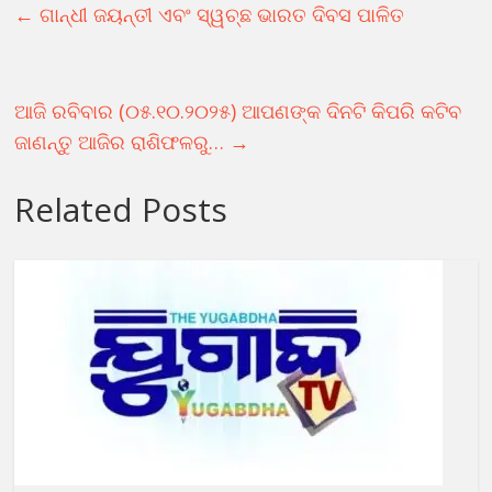
←
ଗାନ୍ଧୀ ଜୟନ୍ତୀ ଏବଂ ସ୍ୱଚ୍ଛ ଭାରତ ଦିବସ ପାଳିତ
ଆଜି ରବିବାର (୦୫.୧୦.୨୦୨୫) ଆପଣଙ୍କ ଦିନଟି କିପରି କଟିବ
ଜାଣନ୍ତୁ ଆଜିର ରାଶିଫଳରୁ…
→
Related Posts