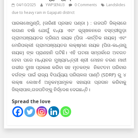
04/10/2025
YWPSENU3
0 Comments
Landslides
due to heavy rain in Gajapati district
ପାରଳାଖେମୁଣ୍ଡି, (ତାରିଣୀ ପ୍ରସାଦ ପଣ୍ଡା ) : ଗଜପତି ଜିଲ୍ଲାରେ
ଲଗାଣ ବର୍ଷା ଯୋଗୁଁ ବନ୍ୟା ଏବଂ ଭୂସ୍ଖଳନରେ ବସ୍ତ୍ରୀଗୁଡ଼ା
ଗ୍ରାମପଞ୍ଚାୟତର ତ୍ରିନାଥ ନାୟକ (ପିତା -କାର୍ତ୍ତିକ ନାୟକ) ଏବଂ
ମେରିପଲ୍ଲୀ ଗ୍ରାମପଞ୍ଚାୟତର ଲକ୍ଷ୍ମଣ ନାୟକ (ପିତା-କାନ୍ତାରୁ
ନାୟକ) ଙ୍କ ପ୍ରାଣହାନି ଘଟିଛି। ଏହି ଘଟଣା ସମ୍ପର୍କରେ ଅବଗତ
ହେବା ପରେ ମାନ୍ୟବର ମୁଖ୍ୟମନ୍ତ୍ରୀ ଶ୍ରୀ ମୋହନ ଚରଣ ମାଝୀ
ଗଭୀର ଦୁଃଖ ପ୍ରକାଶ କରିବା ସହ ମୃତକଙ୍କ ନିକଟତମ ପରିବାର
ବର୍ଗଙ୍କ ପାଇଁ ରାଜ୍ୟ ବିପର୍ଯ୍ୟୟ ପରିଚାଳନା ପାଣ୍ଠି (SDRF) ରୁ ୪
ଲକ୍ଷ ଲେଖାଏଁ ଅନୁକମ୍ପାମୂଳକ ସହାୟତା ପ୍ରଦାନ କରିବାକୁ
ଜିଲ୍ଲାପାଳ,ଗଜପତିଙ୍କୁ ନିର୍ଦ୍ଦେଶ ଦେଇଛନ୍ତି।
Spread the love