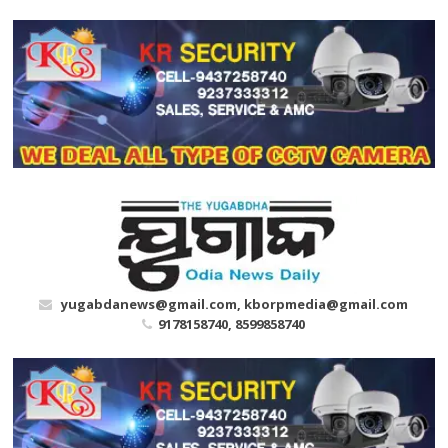
Skip
to
content
yugabdanews@gmail.com, kborpmedia@gmail.com
9178158740, 8599858740