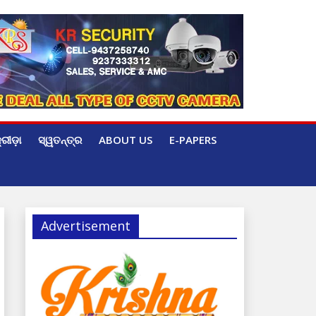
୍ରୀଡ଼ା
ସ୍ୱତନ୍ତ୍ର
ABOUT US
E-PAPERS
Advertisement