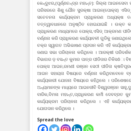
କେନ୍ଦୁଝର,(ପୂର୍ଣ୍ଣଚନ୍ଦ୍ର ମହାନ୍ତ): ଜିଲ୍ଲା ଆଇନସେ
ପରିସରରେ ଶିଶୁ ଯୌନ ସୁରକ୍ଷା ଆଇନ(ପୋକ୍ସ) ଏସିଡ୍ 
ସଚେତନତା କାର୍ଯ୍ୟକ୍ରମ ପ୍ରାଧିକରଣ ଅଧ୍ୟକ୍ଷ 
ତତ୍ତ୍ୱାବଧାନରେ ଅନୁଷ୍ଠିତ ହୋଇଯାଇଛି । ଉକ୍ତ କାର
ପ୍ରାଧିକରଣ ମାଧ୍ୟମରେ ପୋକ୍ସ,ଏସିଡ୍ ଆକ୍ରମଣ ପୀଡିତ
ବର୍ଣ୍ଣନା କରି ପ୍ରାଧିକରଣ କାର୍ଯ୍ୟାବଳୀ ଗୁଡିକୁ ଜଣାଇ
ଚକ୍ର ସ୍ୱାଗତ ଅଭିଭାଷଣ ପ୍ରଦାନ କରି ଏହି କାର୍ଯ୍ୟକ
ଜଣାଇ ସଭା ପରିଚାଳନା କରିଥିଲେ । ଆରକ୍ଷୀ ପରିଦର୍ଶକ
ବିଭାଗର ଡ଼ ବସନ୍ତ କୁମାର ପାତ୍ର ପୀଡିତାର ଚିକିସôା ବ
ପୋକ୍ସ ଆଇନ,ରମଣୀ ରଞ୍ଜନ ସେଠୀ ପୀଡିତା କ୍ଷତିପୂରଣ
ଆଇନ ସହାୟତା ବିଷୟରେ ବର୍ଣ୍ଣନା କରିଥିବାବେଳେ ବ୍ଲ
କାର୍ଯ୍ୟକାରୀ ଯୋଜନା ବିଷୟରେ କହିଥିଲେ । ପରିଶେଷ
ଅନ୍ୟମାନଙ୍କ ମଧ୍ୟରେ ଆଇନଜୀବି ବିଶ୍ୱରଞ୍ଜନ ସାହୁ,ଦୁର
ବାରିକ,ବିମଳା ମହାନ୍ତ,ପ୍ରାଧିକରଣ କର୍ମୀ ଦେବବ୍ରତ କ
କାର୍ଯ୍ୟକ୍ରମ ପରିଚାଳନା କରିଥିଲେ । ଏହି କାର୍ଯ୍ୟକ୍
ଯୋଗଦାନ କରିଥିଲେ ।
Spread the love