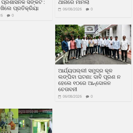
ା ପ୍ରଶାସନିକ ସଙ୍କଟ :
ଥାନାରେ ମାମଲା
ଖିଲେ ପ୍ରତିକ୍ରିୟା
06/08/2026
0
26
0
ଆର୍ଯ୍ୟପଲ୍ଲୀ ସମୁଦ୍ର କୂଳ
ଲଙ୍ଘିବା ଘଟଣା: ଦାବି ପୂରଣ ନ
ହେଲେ ୧୦ରେ ଆନ୍ଦୋଳନ
ଚେତାବନୀ
06/08/2026
0