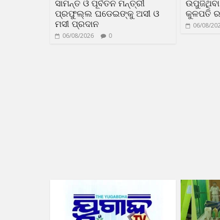
ସାମନ୍ତ ଓ ପୂର୍ବତନ ମନ୍ତ୍ରୀ
ଉପୁଜିଥିବ
ପ୍ରଫୁଲ୍ଲ ଘଡେଇଙ୍କୁ ଅସୀ ଓ
କୁଳପତି ର
ମସୀ ପ୍ରଦାନ
06/08/20
06/08/2026
0