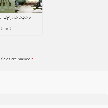
ର ଚୋରାମଦ ଜବତ,୯
26
0
 fields are marked
*