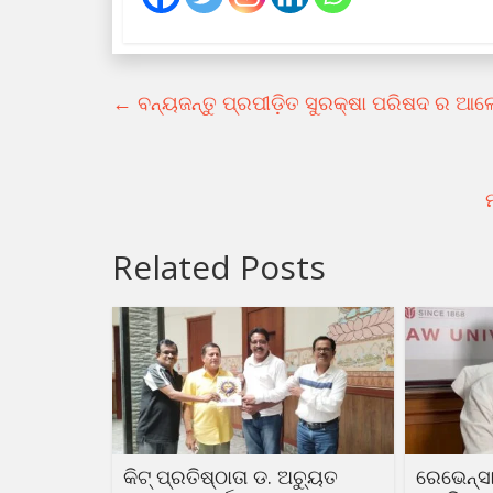
←
ବନ୍ୟଜନ୍ତୁ ପ୍ରପୀଡ଼ିତ ସୁରକ୍ଷା ପରିଷଦ ର ଆ
Related Posts
କିଟ୍ ପ୍ରତିଷ୍ଠାତା ଡ. ଅଚ୍ୟୁତ
ରେଭେନ୍ସା