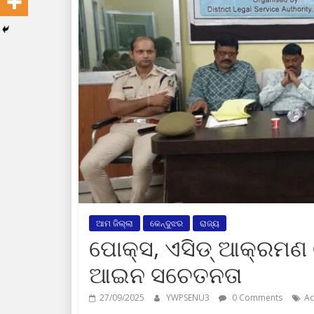
ଆମ ଜିଲ୍ଲା
କେନ୍ଦୁଝର
ରାଜ୍ୟ
ପୋକ୍ସ, ଏସିଡ୍ ଆକ୍ରମଣ ଓ
ଆଇନ ସଚେତନତା
27/09/2025
YWPSENU3
0 Comments
Ac