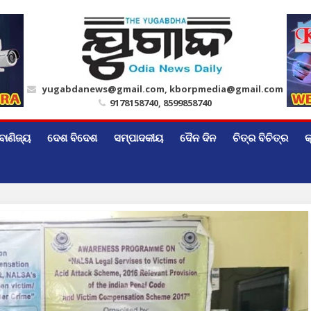
yugabdanews@gmail.com, kborpmedia@gmail.com
9178158740, 8599858740
ବାଣିଜ୍ୟ
ଦେଶ ବିଦେଶ
ସମ୍ପାଦକୀୟ
ଦୈନ ଦିନ
ଚିତ୍ର ବିଚିତ୍ର
କ