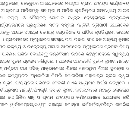
ବା ପ୍ରାଧିକରଣ, କେନ୍ଦୁଝର ଆୟୋଜନରେ ମଣ୍ଡୁଆ ଗ୍ରାମ ପଂଚାୟତ କାର୍ଯ୍ୟାଳୟ
ଆକ୍ରମଣ ପୀଡିତାଙ୍କୁ ସହାୟତା ଓ ପୀଡିତା କ୍ଷତିପୂରଣ ସମ୍ବନ୍ଧୀୟ ଆଇନ
ତଥା ଜିଲ୍ଲା ଓ ଦୌରାଜଜ୍ ଗୋପାଳ ଚନ୍ଦ୍ର ବେହେରାଙ୍କ ପ୍ରତ୍ୟକ୍ଷ
୍ଯ୍ୟକ୍ରମରେ ପ୍ରାଧିକରଣ ସଚିବ ସସ୍ମିତା ନନ୍ଦିନୀ ତ୍ରିପାଠୀ ଯୋଗଦେଇ
ାଙ୍କୁ ଆଇନ ସହାୟତା ଦୋଷୀକୁ ଦଣ୍ଡବିଧାନ ଓ ପୀଡିତା କ୍ଷତିିପୂରଣ ଉପରେ
ଥିଲେ । ପ୍ରାରମ୍ଭରେ ପ୍ରାଧିକରଣ ସଦସ୍ୟ ତଥା ତଦାଶା ସଂପାଦକ ଅକ୍ଷୟ କୁମାର
୍ରମର ଲକ୍ଷ୍ୟ ଓ ଉଦେ୍ଦଶ୍ୟ,ମାଗଣା ଆଇନସେବା ପ୍ରାଧିକରଣ ପ୍ରଦାନ ବିଷୟ
 ଅବିନାଶ ପରିଡା ଦୋଷୀଙ୍କୁ ଦଣ୍ଡବିଧାନ ଉପରେ କହିଥିବାବେଳେ ସ୍ୱାସ୍ଥ୍ୟ
ିଷୟରେ ସୂଚନା ପ୍ରଦାନ କରିଥିଲେ । ପାନେଲ ଆଇନଜୀବି ସୁନୀଲ କୁମାର ମହାନ୍ତ
,ଅର୍ଚ୍ଚଦା ଦାଶ ଏସିଡ୍ ଆକ୍ରମଣରେ ଶିକାର ହୋଇଥିବା ଝିଅର ସୁରକ୍ଷା ଓ
କ କମ୍ପୁ୍ୟଟର ଅଧିକାରିଣୀ ମିତାଲି ମୋନାଲିସା ମହାପାତ୍ର ବ୍ଲକ ଦ୍ୱାରା
ରେ ଗ୍ରାମ ପଂଚାୟତର ସରପଂଚ କେତକୀ ନାଏକ ଧନ୍ୟବାଦ ଅର୍ପଣ କରିଥିଲେ ।
୍ଗାପ୍ରସାଦ ମହାନ୍ତି,ପିଏଲ୍ଭି ବସନ୍ତ କୁମାର ବାରିକ,ମମତା ମହାନ୍ତ,ଲୋକନାଥ
ୁମାର ଦାସ,ଶିଶିର ସାହୁ ଓ ଗ୍ରାମ ପଂଚାୟତର କର୍ମଚାରୀମାନେ ଯୋଗଦାନ କରି
ରମରେ ୱାର୍ଡମେମ୍ବର,ସ୍ୱୟଂ ସହାୟକ ଗୋଷ୍ଠୀ କର୍ମକର୍ତ୍ତା,ବରିଷ୍ଠ ନାଗରିକ