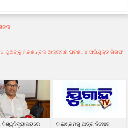
ଲୋଚନା
ମା ,ପୁଅଙ୍କୁ ମରଣାନ୍ତକ ଆକ୍ରମଣ ଘଟଣା: ୪ ଅଭିଯୁକ୍ତ ଗିରଫ
 ବିଶ୍ୱବିଦ୍ୟାଳୟରେ
ବାଳାଶ୍ରମରୁ ଛାତ୍ର ନିଖୋଜ,