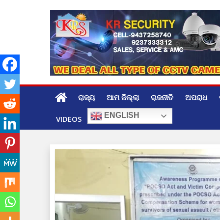
Skip
to
content
ରାଜ୍ୟ
ଆମ ଜିଲ୍ଲା
ରାଜନୀତି
ଅପରାଧ
ENGLISH
VIDEOS