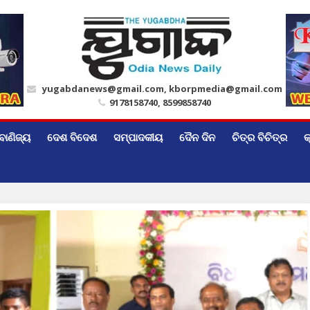
yugabdanews@gmail.com, kborpmedia@gmail.com
9178158740, 8599858740
ବାଣିଜ୍ୟ
ଦେଶ ବିଦେଶ
ସମ୍ପାଦକୀୟ
ଦୈନ ଦିନ
ଚିତ୍ର ବିଚିତ୍ର
କ