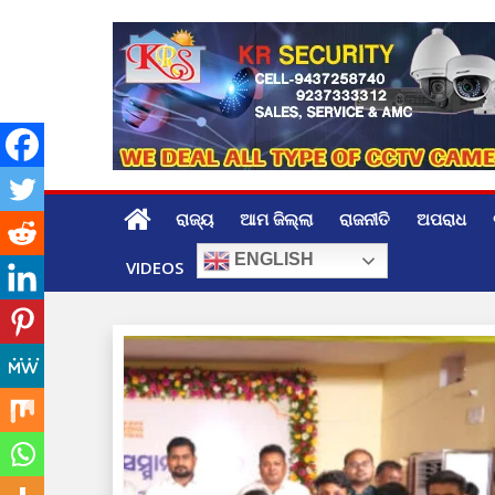
Skip
to
content
ରାଜ୍ୟ
ଆମ ଜିଲ୍ଲା
ରାଜନୀତି
ଅପରାଧ
ENGLISH
VIDEOS