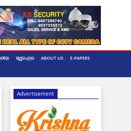
୍ରୀଡ଼ା
ସ୍ୱତନ୍ତ୍ର
ABOUT US
E-PAPERS
Advertisement