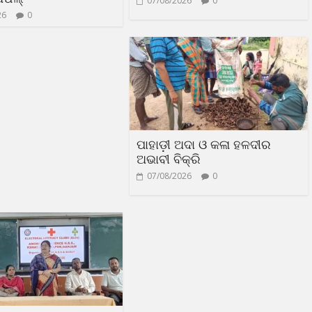
07/08/2026
0
26
0
ପାହାଡ଼ୀ ଅଦା ଓ କଳା ହଳଦୀର
ଅଭାବୀ ବିକ୍ରି
07/08/2026
0