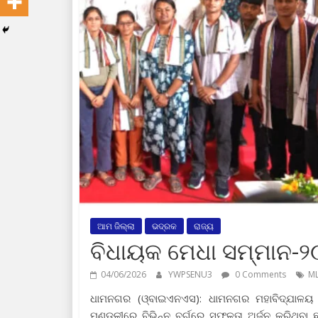
ଆମ ଜିଲ୍ଲା
ଭଦ୍ରକ
ରାଜ୍ୟ
ବିଧାୟକ ମେଧା ସମ୍ମାନ-୨
04/06/2026
YWPSENU3
0 Comments
ML
ଧାମନଗର (ଓ୍ବାଇଏନଏସ): ଧାମନଗର ମହାବିଦ୍ଯାଳୟ ସ
ମଣ୍ଡଳୀରେ ବିଭିନ୍ନ ବର୍ଗରେ ସଫଳତା ଅର୍ଜନ କରିଥିବା ଛ