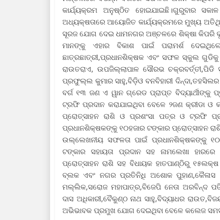
କାର୍ଯ୍ୟକ୍ରମ ଅନୁଷ୍ଠିତ ହୋଇଯାଇଛି।ଗୁରୁବାର 
ଅଧ୍ୟକ୍ଷତାରେ ଆୟୋଜିତ କାର୍ଯ୍ୟକ୍ରମରେ ମୁଖ୍ୟ ଅତିଥି 
ସୂରଜ ଯୋଗ ଦେଇ ଧାମନଗର ଅଞ୍ଚଳରେ ଶିକ୍ଷା କିପରି ବୃଦ
ମାନଙ୍କୁ ଏହାର ବିକାଶ ପାଇଁ ପରାମର୍ଶ ଦେଇଥିଲ
ଛାତ୍ରଛାତ୍ରୀ,ପ୍ରଧାନଶିକ୍ଷକ ଏବଂ ସଫଳ ସ୍କୁଲ ଗୁଡିକୁ
ରାଉତରାଏ, ଉପଜିଲ୍ଲାପାଳ ସୌରଭ ଚକ୍ରବର୍ତ୍ତୀ,ପିଡି ସୁ
ପ୍ରଫୁଲ୍ଲ କୁମାର ସାହୁ,ବିଡ଼ିଓ ବନବିହାରୀ ଦିନ୍ଦା,ତହସିଲର
ବର୍ଗ ୧୩ ଜଣ ଏ ୱାନ ଗ୍ରେଡ ପ୍ରାପ୍ତ ବିଦ୍ୟାର୍ଥୀଙ୍କୁ
ଟ୍ରଫି ପ୍ରଦାନ କରାଯାଇଥିବା ବେଳେ ୨ଜଣ କ୍ରୀଡା ଓ
ପ୍ରୋତ୍ସାହନ ରାଶି ଓ ପ୍ରଶଂସା ପତ୍ର ଓ ଟ୍ରଫି ପ୍
ପ୍ରଧାନଶିକ୍ଷକଙ୍କୁ ୧୦ହଜାର ଟଙ୍କାର ପ୍ରୋତ୍ସାହନ ରା
ଉଲ୍ଲେଖନୀୟ ସଫଳତା ପାଇଁ ପ୍ରଧାନଶିକ୍ଷକଙ୍କୁ ୧୦ହ
ଟଙ୍କାର ସହାୟତା ପ୍ରଦାନ ସହ ନାମଲେଖା ହାରରେ ଉ
ପ୍ରୋତ୍ସାହନ ରାଶି ସହ ବିଧାୟକ ହାତପାଣ୍ଠିରୁ ୧୫ଲକ୍ଷ
ବ୍ଲକ ଏବଂ ନଗର ପ୍ରତିନିଧି ଅଶୋକ ପୁହାଣ,କୈଳାସ ଚ
ମଲ୍ଲିକ,ସରୋଜ ମହାପାତ୍ର,ବିଜେପି ନେତା ଅରବିନ୍ଦ ପତି,
ଦାସ ଅଧିକାରୀ,ବୈକୁଣ୍ଠ ନାଥ ସାହୁ,ବିଦ୍ୟାଧର ରାଉତ,ବିଜୟ
ଅଭିଭାବକ ପ୍ରମୁଖ ଯୋଗ ଦେଇଥିବା ବେଳେ କଲେଜ ସମସ୍ତ