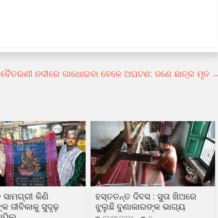
ବୈତରଣୀ ନଦୀରେ ଗାଧୋଇବା ବେଳେ ଅଘଟଣ: ଜଣେ ଛାତ୍ର ମୃତ
 ସାମଗ୍ରୀ କିଣି
ହସ୍ତତନ୍ତ ଦିବସ : ସୁତା ଖିଅରେ
 ଜୀବିକାକୁ ସୁଦୃଢ଼
ଝୁଲୁଛି ବୁଣାକାରଙ୍କ ଭାଗ୍ୟ
ଅପିଲ୍