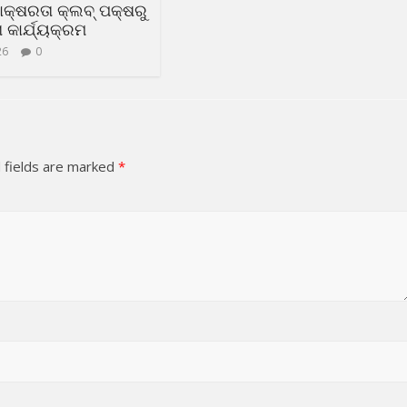
ସାକ୍ଷରତା କ୍ଲବ୍ ପକ୍ଷରୁ
କାର୍ଯ୍ୟକ୍ରମ
26
0
 fields are marked
*