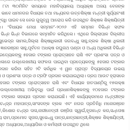
ସକାଳ ୮ଟା ୩୦ମିନିଟ ସମୟରେ ମହାବିଦ୍ୟାଳୟ ଅଧ୍ୟକ୍ଷ ଅଜୟ ବେଜଙ୍କ
ଭାବେ ଧାମନଗର ବିଧାୟକ ତଥା ମାନ୍ୟବର ଉଚ୍ଚଶିକ୍ଷା ମନ୍ତ୍ରୀ ସୂର୍ଯ୍ୟବଂଶୀ
୍ଧି ପାଇବ ସେ ନେଇ ଗୁରୁତ୍ୱ ଆରୋପ କରି ଉପସ୍ଥିତ ଶିକ୍ଷକ ଶିକ୍ଷୟିତ୍ରୀ
େ। “ବିଧାୟକ ମେଧା ସମ୍ମାନ”-୨୦୨୬ ଏହି ସମ୍ମାନ ବିଭିନ୍ନ ସଫଳ
 ଭିନ୍ନ ଭିନ୍ନ ବିଭାଗରେ ସମ୍ମାନିତ କରିଥିଲେ। ଏଥିରେ ଜିଲ୍ଲାପାଳ ଦିଲ୍ଲୀପ
ଭେଦ୍ର ସାମଲ,ଜିଲ୍ଲା ଶିକ୍ଷାଧିକାରୀ ଜଗବନ୍ଧୁ ସାହୁ,ବ୍ଲକ ଶିକ୍ଷା ଧିକାରୀ
 ଜ୍ଞାନରଞ୍ଜନ ସାହୁ,ପୂର୍ବତନ ଅଧକ୍ଷ ରଘୁନାଥ ପଣ୍ଡା ଓ ଅନ୍ୟ ଅଧିକାରୀ ବିଭିନ୍ନ
 ପ୍ରତ୍ୟେକଙ୍କୁ ୫ହଜାର ଟଙ୍କାର ପ୍ରୋତ୍ସାହନ ରାଶି ଏବଂ ପ୍ରଶଂସା ପତ୍ର ଓ
 କଳାରେ ଉଲ୍ଲେଖନୀୟ ସଫଳତା ପାଇଥିବା ପ୍ରତ୍ୟେକଙ୍କୁ ୫ହଜାର ଟଙ୍କାର
ରଦାନ କରିବା ସହିତ ୨ଟି ସର୍ବାଧିକ ଏ ୱାନ ପ୍ରାପ୍ତ ବିଦ୍ୟାଳୟର ଉଭୟ
ଶି ଓ ପ୍ରଶଂସା ପତ୍ର ଓ ଟ୍ରଫି ପ୍ରଦାନ କରାଯାଇଥିଲା। ଡ୍ରପ ଆଉଟ ହ୍ରାସରେ
ଜାର ଟଙ୍କାର ପ୍ରୋତ୍ସାହନ ରାଶି ଏବଂ ବିଧାୟକ ହାତପାଣ୍ଠିରୁ ୧୫ଲକ୍ଷ
ଲ୍ଲେଖନୀୟ ଅଭିବୃଦ୍ଧି ପାଇଁ ପ୍ରଧାନଶିକ୍ଷକଙ୍କୁ ୧୦ହଜାର ଟଙ୍କାର
 ଟଙ୍କାର ସହାୟତା ପ୍ରଦାନ କରାଯାଇଛି। ଏହି କାର୍ଯ୍ୟକ୍ରମରେ ମନ୍ତ୍ରୀଙ୍କ
ନ୍ଦ୍ର ମହାପାତ୍ର,ସାଂସଦଙ୍କ ବ୍ଲକ ଏବଂ ନଗର ପ୍ରତିନିଧି ମନୋରଞ୍ଜନ
କିଶୋର ଚନ୍ଦ୍ର ଦାସ,ନାରୀନେତ୍ରୀ ରଞ୍ଜିତା ସ୍ୱାଇଁ,ହୃଦାନନ୍ଦ କର,ସନ୍ତୋଷ
 ରାମ,ପ୍ରମୋଦ ସୂତାର,ସୁଭେନ୍ଧୁ ପାତ୍ର,ଛାତ୍ରଛାତ୍ରୀ,ଶିକ୍ଷକ ଶିକ୍ଷୟିତ୍ରୀ,
 ଅଧ୍ୟାପକ,ଅଧ୍ୟାପିକା ଓ କର୍ମଚାରୀ ଉପସ୍ଥିତ ଥିଲେ