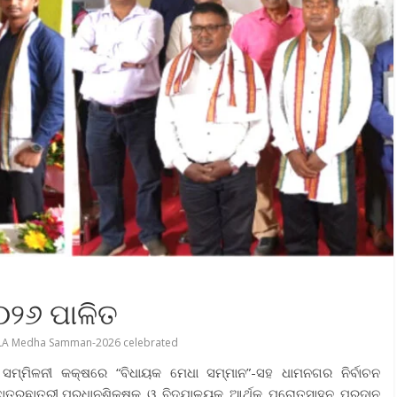
୦୨୬ ପାଳିତ
A Medha Samman-2026 celebrated
ମ୍ମିଳନୀ କକ୍ଷରେ “ବିଧାୟକ ମେଧା ସମ୍ମାନ”-ସହ ଧାମନଗର ନିର୍ବାଚନ
ାତ୍ରଛାତ୍ରୀ,ପ୍ରଧାନଶିକ୍ଷକ ଓ ବିଦ୍ଯାଳୟକୁ ଆର୍ଥିକ ପ୍ରୋତ୍ସାହନ ପ୍ରଦାନ