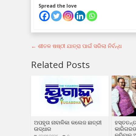
Spread the love
←
ଶୀତଳ ଷଷ୍ଠୀ ଯାତ୍ରା ପାଇଁ ସରିଲା ନିର୍ବନ୍ଧ
Related Posts
ଅପହୃତା ନାବାଳିକା କଲେଜ ଛାତ୍ରୀ
ହସ୍ତତନ୍ତ
ଉଦ୍ଧାର
କାରିଗରଙ୍କ
କରିବାକୁ 