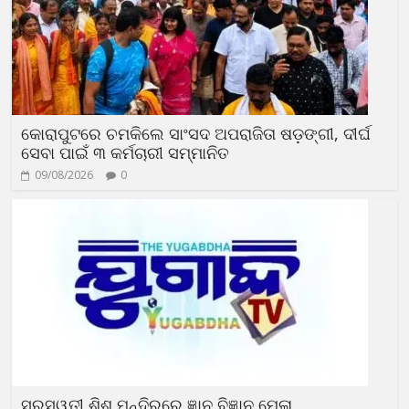
କୋରାପୁଟରେ ଚମକିଲେ ସାଂସଦ ଅପରାଜିତା ଷଡ଼ଙ୍ଗୀ, ଦୀର୍ଘ
ସେବା ପାଇଁ ୩ କର୍ମଚାରୀ ସମ୍ମାନିତ
09/08/2026
0
ସରସ୍ୱତୀ ଶିଶୁ ମନ୍ଦିରରେ ଜ୍ଞାନ ବିଜ୍ଞାନ ମେଳା