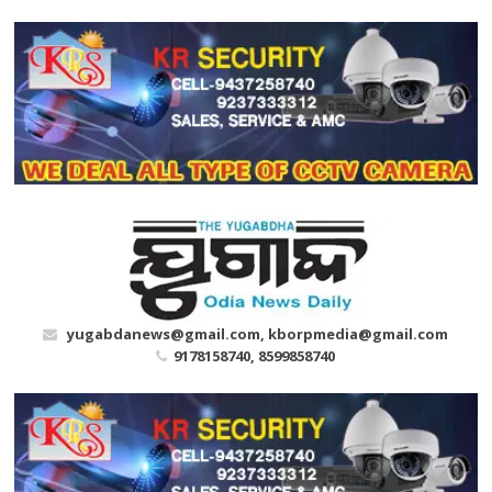
Skip
to
content
yugabdanews@gmail.com, kborpmedia@gmail.com
9178158740, 8599858740