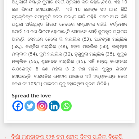
ଅଧିକାରୀ ବସନ୍ତ କୁମାର ସେଠୀ ପ୍ରକାଶ କରି କହିଛନ୍ତିଯେ, ଏହି 10
ଜଣ ଗିରଫ ହୋଇପାରନ୍ତି. ଏହି 10 ଜଣଙ୍କ ସହ ଆଉ କିଛି
ବ୍ୟକ୍ତିଙ୍କ ସମ୍ପୃକ୍ତି ନେଇ ତଦନ୍ତ ଜାରି ରହିଛି. ପରେ ଆଉ କିଛି
ଅଧିକା ଅଭିଯୁକ୍ତ ଗିରଫ ହେବାରେ ସମ୍ଭାବନା ରହିଛି. ବର୍ତ୍ତମାନ
ଯେଉଁ 10 ଜଣ ଗିରଫ ହୋଇଛନ୍ତି ସେମାନେ ସେହି କୁଇହୂର ଗ୍ରାମର
ଅଟନ୍ତି. ସେମାନେ ହେଲେ ବି. ମଲ୍ଲିକ (53), ପାଟଙ୍ଗା ମଲ୍ଲିକ
(58,), କଣ୍ଡିର ମଲ୍ଲିକ (48), ହେମା ମଲ୍ଲିକ (50), ଲକ୍ଷ୍ମୀ
ମଲ୍ଲିକ (54), କୁନି ମଲ୍ଲିକ (32), ନୁରୁଦୁଲା ମଲ୍ଲିକ (35), ଶୁକୁର
ମଲ୍ଲିକ (56), ଶୁକଦେବ ମଲ୍ଲିକ (35). ଏହି ହତ୍ୟା କାଣ୍ଡରେ
ଉପରୋକ୍ତ 8 ଜଣ ମହିଳା ଓ 2 ଜଣ ମହିଳା ପୁରୁଷ ଗିରଫ
ହୋଇଛନ୍ତି. ଗଜପତିର ମୋହନା ଥାନାରେ ଏହି ହତ୍ୟାକାଣ୍ଡ ନେଇ
କେଶ ନଂ 103(1) ମାକଦମ ରୁଜୁ ହୋଇଥିବା ସୂଚନା ମିଳିଛି।
Spread the love
←
ବିର୍ଷା ମୁଣ୍ଡାଙ୍କ ୧୨୫ ତମ ଶହୀଦ ଦିବସ ପାଳିଲା ବିଜେପି