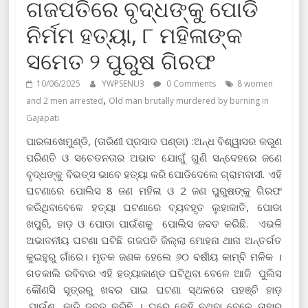
ଗଜପତିରେ ବୃଦ୍ଧଙ୍କୁ ପୋଡି
ନିର୍ମମ ହତ୍ୟା, ୮ ମହିଳାଙ୍କ
ସମେତ ୨ ପୁରୁଷ ଗିରଫ
10/06/2025
YWPSENU3
0 Comments
8 women
,
and 2 men arrested
Old man brutally murdered by burning in
Gajapati
ପାରଳାଖେମୁଣ୍ଡି, (ତାରିଣୀ ପ୍ରସାଦ ପଣ୍ଡା) :ଅନ୍ଧ ବିଶ୍ୱାସର କରୁଣ
ପରିଣତି ଓ ସଚେତନତାର ଅଭାବ ଯୋଗୁଁ ଗୁଣି ସନ୍ଦେହରେ ଜଣେ
ବୃଦ୍ଧଙ୍କୁ ବିଭତ୍ସ ଭାବେ ହତ୍ୟା କରି ପୋଡିଦେଲେ ଗ୍ରାମବାସୀ. ଏହି
ଘଟଣାରେ ପୋଲିସ 8 ଜଣ ମହିଳା ଓ 2 ଜଣ ପୁରୁଷଙ୍କୁ ଗିରଫ
କରିଥିବାବେଳେ ହତ୍ୟା ଘଟଣାରେ ବ୍ୟବହୃତ ଲୁହାକାତି, ପୋଡା
ଖପୁରି, ହାଡ଼ ଓ ପୋଡା ପାଉଁଶକୁ ପୋଲିସ ଜବତ କରିଛି. ଏଭଳି
ଅଭାବନୀୟ ଘଟଣା ଘଟିଛି ଗଜପତି ଜିଲ୍ଲା ମୋହନା ଥାନା ଅନ୍ତର୍ଗତ
କୁଇହୁରୁ ଗାଁରେ। ମୃତକ ଜଣକ ହେଲେ ୬୦ ବର୍ଷୀୟ କାମ୍ବି ମଳିକ ।
ଗତକାଲି ରବିବାର ଏହି ହତ୍ୟାକାଣ୍ଡ ଘଟିଥିବା ବେଳେ ଆଜି ପୁଲିସ
କୌଣସି ସୂତ୍ରରୁ ଖବର ପାଇ ଘଟଣା ସ୍ଥଳରେ ପହଞ୍ଚି ହାଡ଼
,ପାଉଁଶ, କାତି ଜବତ କରିଛି । ଘରେ କେହି ନଥିବା ବେଳେ ତାହାର