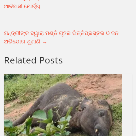
ଆଦିବାସୀ ମୋର୍ଚ୍ଚା
ମନ୍ତ୍ରୀଙ୍କ ଦ୍ୱାରା ମଣ୍ଡି ଗୃହର ଭିତ୍ତିପ୍ରସ୍ତର ଓ ଜନ
ଅଭିଯୋଗ ଶୁଣାଣି
→
Related Posts