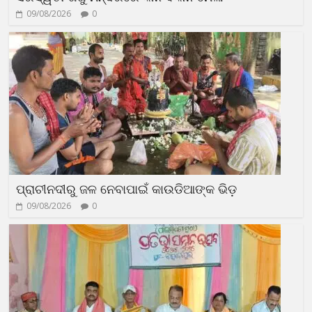
09/08/2026
0
ପ୍ରାଚୀନଦୀରୁ ଜଳ ନେବାପାଇଁ କାଉଡିଆଙ୍କ ଭିଡ଼
09/08/2026
0