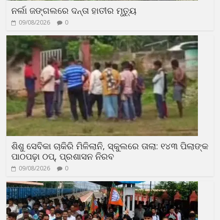
ନର୍ଲା ଜଙ୍ଗଲରେ ଦନ୍ତା ହାତୀର ମୃତ୍ୟୁ
09/08/2026
0
ଶିଶୁ ସେବିକା ଚାକିରି ମିଳିଲାନି, ସ୍କୁଲରେ ତାଲା: ୧୪୩ ପିଲାଙ୍କ
ପାଠପଢ଼ା ଠପ୍, ପ୍ରଶାସନ ନିରବ
09/08/2026
0