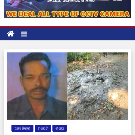
ଆମ ଜିଲ୍ଲା
ଗଜପତି
ରାଜ୍ୟ