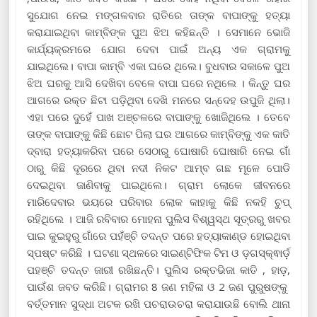
ସୁଯୋଗ ନେଇ ମଙ୍ଗଳବାର ରାତିରେ ତାଙ୍କ ବାପାଙ୍କୁ ହତ୍ୟା
କରାଯାଇଥିବା କାମ୍ବିଙ୍କ ପୁଅ ଝିଅ କହିଛନ୍ତି । ସେମାନେ ଭୋଜି
କାର୍ଯ୍ୟକ୍ରମରେ ଯୋଗ ଦେବା ପାଇଁ ଅନ୍ୟ ଏକ ଗ୍ରାମକୁ
ଯାଇଥିଲେ। ବାପା କାମ୍ବି ଏକା ଘରେ ଥିଲେ। ବୁଧବାର ସକାଳେ ପୁଅ
ଝିଅ ଘରକୁ ଆସି ଦେଖିବା ବେଳେ ବାପା ଘରେ ନଥିଲେ । କିନ୍ତୁ ଘର
ଆଗରେ ରକ୍ତ ଛିଟା ପଡ଼ିଥିବା ଦେଖି ମନରେ ସନ୍ଦେହ ଉପୁଜି ଥିଲା।
ଏହା ପରେ ଦୁହେଁ ପାଖ ଅଞ୍ଚଳରେ ବାପାଙ୍କୁ ଖୋଜିଥିଲେ । ତେବେ
ତାଙ୍କ ବାପାଙ୍କୁ କିଛି ଛୋଟ ପିଲା ଘର ଆଗରେ କାମ୍ବିଙ୍କୁ ଏକ କାତି
ଦ୍ବାରା ହତ୍ୟାକରିବା ପରେ ସେଠାରୁ ଘୋଷାରି ଘୋଷାରି ନେଇ ଗାଁ
ଠାରୁ କିଛି ଦୂରରେ ଥିବା ନଦୀ ନିକଟ ଆମ୍ବ ଗଛ ମୂଳେ ପୋଡି
ଦେଇଥିବା ଜାଣିବାକୁ ପାଇଥିଲେ। ଗ୍ରାମ ଲୋକେ ଜୀବନରେ
ମାରିଦେବାର ଭୟରେ ପରିବାର ଲୋକ କାହାକୁ କିଛି ନକହି ଚୁପ୍
ରହିଥିଲେ । ଆଜି ରବିବାର ମୋହନା ପୁଲିସ ବିଶ୍ୱସ୍ଥ ସୂତ୍ରରୁ ଖବର
ପାଇ କୁଇହୁରୁ ଗାଁରେ ପହଁଞ୍ଚି ତଦନ୍ତ ପରେ ହତ୍ୟାକାଣ୍ଡ ହୋଇଥିବା
ସ୍ପଷ୍ଟ କରିଛି । ଘଟଣା ସ୍ଥଳରେ ସାଇଣ୍ଟିଫିକ ଟିମ ଓ ଡ଼ଗସ୍କ୍ଵାର୍ଡ଼
ପହଞ୍ଚି ତଦନ୍ତ ଜାରୀ ରଖିଛନ୍ତି। ପୁଲିସ ରକ୍ତଭିଜା କାତି , ହାଡ଼,
ପାଉଁଶ ଜବତ କରିଛି। ଗ୍ରାମର 8 ଜଣ ମହିଳା ଓ 2 ଜଣ ପୁରୁଷଙ୍କୁ
ବର୍ତ୍ତମାନ ସୁଦ୍ଧା ଅଟକ ରଖି ପଚରାଉଚରା କରାଯାଉଛି ବୋଲି ଥାନା