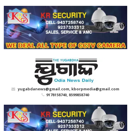
Skip
to
content
yugabdanews@gmail.com, kborpmedia@gmail.com
9178158740, 8599858740