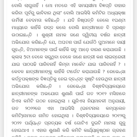
ବୋଲି ଲାଗୁନାହିଁ । ମୋ ମତରେ ଏହି ସମୟସୀମା ବିଜ୍ଞପ୍ତି ବାହାର
କରିବା ପୂର୍ବରୁ ଭାବିବାର ଥିଲା” ବୋଲି ଆଇସିସି କମିଟିର ଅଧ୍ୟକ୍ଷା
ଉର୍ମିସୀ ବେଦମତା କହିଛନ୍ତି । ଯଦି ନିଷ୍ପତ୍ତି ନେଲେ ୧ଘଣ୍ଟା
ମଧ୍ୟରେ କାହିଁକି ରଦ୍ଦ କଲେ ବୋଲି ଛାତ୍ରୀମାନେ ବି ପ୍ରଶ୍ନ
ଉଠାଇଛନ୍ତି । ଶୁଶ୍ରୀ ନାମକ ଜଣେ ଦ୍ୱିତୀୟ ବର୍ଷର ଛାତ୍ରୀ
ଅଭିଯୋଗ କରିଛନ୍ତି ଯେ, ଅଘଟଣ ପାଇଁ ଯେଉଁଠି ପୁଅମାନେ ଦାୟୀ
ରୁହନ୍ତି, ଝିଅମାନଙ୍କ ପାଇଁ କାହିଁକି ସବୁ ଆଡ଼େ ବାରଣ କରାଯାଉଛି ।
କ୍ଳାସ 5ଟା ବେଳେ ସରୁଥିବା ବେଳେ ଜଣେ ଛାତ୍ରୀ କଣ ଲାଇବ୍ରେରୀ
ଯାଇ ପାଠପଢି ପାରିବନାହିଁ କିମ୍ବା ମାର୍କେଟ ଯାଇ ପାରିବନାହିଁ ? ।
କେବଳ ଛାତ୍ରୀମାନଙ୍କୁ କାହିଁକି ଟାର୍ଗେଟ କରାଯାଉଛି ? ରେଭେନ୍ସା
କର୍ତ୍ତୃପକ୍ଷଙ୍କ ବିଜ୍ଞପ୍ତିକୁ ନେଇ ଦ୍ବନ୍ଦ୍ବ ସୃଷ୍ଟି ହେଉଥିବା ଛାତ୍ରୀ
ଅଭିଯୋଗ କରିଛନ୍ତି । ରେଭେନ୍ସା ବିଶ୍ଵବିଦ୍ୟାଳୟରେ
ଛାତ୍ରୀମାନଙ୍କ ଅଭଯୋଗ ଶୁଣାଣି ପାଇଁ ଗତ ୨୦୧୨ ମସିହାରେ
ଜିଏସ କମିଟି ଗଠନ ହୋଇଥିଲା । ୟୁଜିଏସ ନିୟମାବଳୀ ଅନୁଯାୟୀ,
ଗତ ୨୦୨୨ରେ ଏହା ଆଇସିସି (ଇନଟନାଲ କମ୍ପ୍ଲେନ
କମିଟି)ନାମରେ ନାମିତ ହୋଇଥିଲା । ବିଶ୍ଵବିଦ୍ୟାଳୟରେ ୨୦୧୨ରୁ
୨୦୨୨ ପର୍ଯ୍ୟନ୍ତ ପ୍ରତ୍ୟକ ବର୍ଷ ଗୋଟିଏ ଦୁଇଟି ମାମଲା ରୁଜୁ
ହୋଇଥାଏ । ଏହାର ଶୁଣାଣି କରି କମିଟି କାର୍ଯ୍ୟାନୁଷ୍ଠାନ ଗ୍ରହଣ