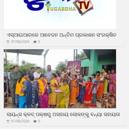
ଏସ୍‌ଆଇଆରରେ ଆବେଦନ ଅନ୍ତିମ ପ୍ରକାଶନ ସଂରକ୍ଷିତ
07/08/2026
0
ଲାୟନ୍ସ କ୍ଳବ୍ ପକ୍ଷରୁ ଅସହାୟ ଲୋକଙ୍କୁ ବନ୍ୟା ସହାୟତା
07/08/2026
0