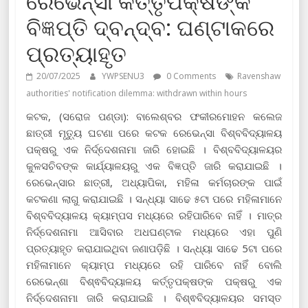
ରେଭେନ୍ସା କର୍ତ୍ତୃପକ୍ଷଙ୍କ
ବିଜ୍ଞପ୍ତି ଦ୍ବନ୍ଦ୍ବ: ଘଣ୍ଟାକରେ
ପ୍ରତ୍ୟାହୃତ
20/07/2025
YWPSENU3
0 Comments
Ravenshaw
authorities' notification dilemma: withdrawn within hours
କଟକ, (ସରୋଜ ପଣ୍ଡା): ବାଲେଶ୍ବର ଫକୀରମୋହନ କଲେଜ
ଛାତ୍ରୀ ମୃତ୍ୟୁ ଘଟଣା ପରେ କଟକ ରେଭେନ୍ସା ବିଶ୍ବବିଦ୍ୟାଳୟ
ପକ୍ଷରୁ ଏକ ନିର୍ଦ୍ଦେଶନାମା ଜାରି ହୋଇଛି । ବିଶ୍ବବିଦ୍ୟାଳୟର
କୁଳସଚିବଙ୍କ କାର୍ଯ୍ୟାଳୟରୁ ଏକ ବିଜ୍ଞପ୍ତି ଜାରି କରାଯାଇଛି ।
ରେଭେନ୍ସାର ଛାତ୍ରୀ, ଅଧ୍ୟାପିକା, ମହିଳା କର୍ମଚାରଙ୍କ ପାଇଁ
କଟକଣା ଲାଗୁ କରାଯାଇଛି । ସନ୍ଧ୍ୟା ସାଢେ ୫ଟା ପରେ ମହିଳାମାନେ
ବିଶ୍ବବିଦ୍ୟାଳୟ କ୍ୟାମ୍ପସ ମଧ୍ୟରେ ରହିପାରିବେ ନାହିଁ । ମାତ୍ର
ନିର୍ଦ୍ଦେଶନାମା ଆସିବାର ଅଧଘଣ୍ଟାକ ମଧ୍ୟରେ ଏହା ପୁଣି
ପ୍ରତ୍ୟାହୃତ କରାଯାଇଥିବା ଜଣାପଡ଼ିଛି । ସନ୍ଧ୍ୟା ସାଢେ 5ଟା ପରେ
ମହିଳାମାନେ କ୍ୟାମ୍ପ ମଧ୍ୟରେ ରହି ପାରିବେ ନାହିଁ ବୋଲି
ରେଭେନ୍ଶା ବିଶ୍ଵବିଦ୍ୟାଳୟ କର୍ତ୍ତୃପକ୍ଷଙ୍କ ପକ୍ଷରୁ ଏକ
ନିର୍ଦ୍ଦେଶନାମା ଜାରି କରାଯାଇଛି । ବିଶ୍ଵବିଦ୍ୟାଳୟର ସମସ୍ତ