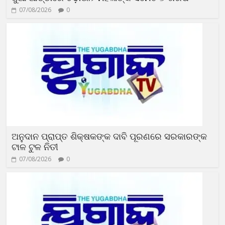
07/08/2026
0
ଅନୁଦାନ ପ୍ରାପ୍ତ ଶିକ୍ଷକଙ୍କ ଦାବି ପୂରଣରେ ସରକାରଙ୍କ
ଟାଳ ଟୁଳ ନିତୀ
07/08/2026
0