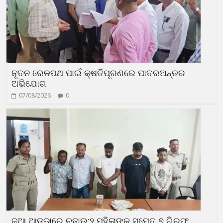
ନୂତନ ରେଳପଥ ପାଇଁ କ୍ଷତିପୂରଣରେ ପାତରଅନ୍ତର
ଅଭିଯୋଗ
07/08/2026
0
ଜୁଆ ଆଡ୍ଡାରେ ଚଢ଼ାଉ:୨ ମହିଳାଙ୍କ ସମେତ ୭ ଗିରଫ