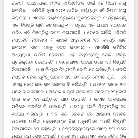
ଛାତ୍ରୀ, ଅଧ୍ୟାପିକା, ମହିଳା କର୍ମଚାରୀଙ୍କ ପାଇଁ ଏହି ନିୟମ ଲାଗୁ
କରାଯିବ । ଏମିତିକି ନୂଆ SOP ଆସିବା ପର୍ଯ୍ୟନ୍ତ ଏହି ନିୟମ ଲାଗୁ
କରାଯିବ । ଏନେଇ ବିଶ୍ଵବିଦ୍ୟାଳୟ କୁଳସଚିବଙ୍କ କାର୍ଯ୍ୟାଳୟରୁ
ଏକ ବିଜ୍ଞପ୍ତି ଜାରି କରାଯାଇଥିଲା । ପ୍ରାୟ ଏକ ଘଣ୍ଟା ମଧ୍ୟରେ
ଯଦିଓ ଏହି ବିଜ୍ଞପ୍ତିକୁ ରଦ୍ଦ କରାଯାଇଛି । ତେବେ କାହିଁକି ଏହିପରି
ନିଷ୍ପତ୍ତି ନିଆଗଲା ? କାହାର ଅନୁମତିରେ ଏହି ବିଜ୍ଞପ୍ତି ଜାରି
କରାଗଲା ଏବଂ ଏହାକୁ ରଦ୍ଦ କରାଗଲା ? ଆଇସିସି କମିଟିର
ଅଧ୍ୟକ୍ଷା ଉର୍ମିସୀ ବେଦମତା ଏହି ନିଷ୍ପତ୍ତିକୁ ନେଇ ତୀବ୍ର
ପ୍ରତିକ୍ରିୟା ଦେଇଛନ୍ତି । ବାଲେଶ୍ଵର ଘଟଣା ପରେ ଏହି ନିଷ୍ପତି
ନିଆଯାଇଛି । ଯାହା କି ଭୁଲ ନିଷ୍ପତ୍ତି ବୋଲି ସେ କହିଛନ୍ତି । ଏଭଳି
ନିଷ୍ପତି ନେବା ପୂର୍ବରୁ ଅନେକ ଥର ଭାବିଚିନ୍ତି ନେବାର ଥିଲା । ସେ
ଏହାକୁ ନେଇ କଡା ସମାଲୋଚନା ବି କରିଛନ୍ତି । ଅଘଟଣ ସାଢେ ୫ଟା
ପରେ ବି ଘଟିପାରେ । ଅନେକ ଛାତ୍ରୀ ସାଢେ ୫ଟା ପରେ ଲାଇବ୍ରେରୀ
ଯାଇ ରାତି ୯ଟା ପର୍ଯ୍ୟନ୍ତ ପାଠ ପଢୁଛନ୍ତି । କାହାର ଆବଶ୍ୟକ
ପଡିଲେ ମାର୍କେଟ ବି ଯାଉଛନ୍ତି । ତେଣୁ ଏଭଳି ନିଷ୍ପତ୍ତିକୁ ସେ
ବିରୋଧ କରିଛନ୍ତି । ବଡ଼ କଥା ହେଉଛି ସେ ଆଇସିସି କମିଟିର
ଅଧକ୍ଷା ଉର୍ମିସୀ ବେଦମତାଙ୍କ ବିନା ଅନୁମତିରେ ଏପରି ନିଷ୍ପତି
ନିଆଯାଇବା ସେ କହିଛନ୍ତି । ବିଶ୍ବବିଦ୍ୟାଳୟରେ ସାଢେ ୫ଟା ପରେ
ମଧ୍ୟ କାମ ଶେଷ ହୁଏନାହିଁ । ସାଢେ ୫ଟା ପରେ ସବୁ ବନ୍ଦ କରିବା ଠିକ