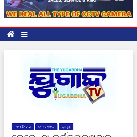
ଆମ ଜିଲ୍ଲା
ବାଲେଶ୍ଵର
ରାଜ୍ୟ