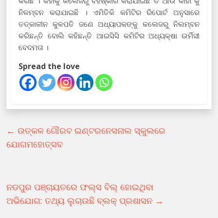
କରିଛି । କହାକୁ କଲେଜରୁ ବହିଷ୍କାର କରାଯାଇଛି ତ ଆଉ କାହା କୁ
ନିଳମ୍ବନ କରାଯାଇଛି । ଏମିତିକି କମିଟିର ରିପୋର୍ଟ ଅନୁସାରେ
ତତ୍କାଳୀନ କୁଳପତି ଜଣେ ଅଧ୍ୟାପକଙ୍କୁ କଲେଜରୁ ନିଲମ୍ବନ
କରିଛନ୍ତି ବୋଲି କହିଛନ୍ତି ଆଇସିସି କମିଟିର ଅଧ୍ୟକ୍ଷା ଉର୍ମିସୀ
ବେଦମତା ।
Spread the love
←
ଉତ୍କଳ ଗୌରବ ଇଣ୍ଟରନେସନାଲ ସ୍କୁଲରେ
ଯୋଗମହୋତ୍ସବ
ନଡପୁର ପଞ୍ଚାୟତରେ ଫଲ୍ସ ବିଲ୍ ହୋଇଥିବା
ଅଭିଯୋଗ: ତଥ୍ୟ ଲୁଚାଉଛି ବ୍ଲକ୍ ପ୍ରଶାସନ
→