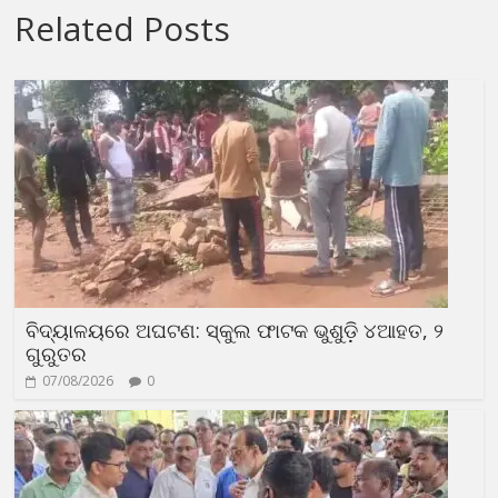
Related Posts
ବିଦ୍ୟାଳୟରେ ଅଘଟଣ: ସ୍କୁଲ ଫାଟକ ଭୁଶୁଡ଼ି ୪ଆହତ, ୨
ଗୁରୁତର
07/08/2026
0