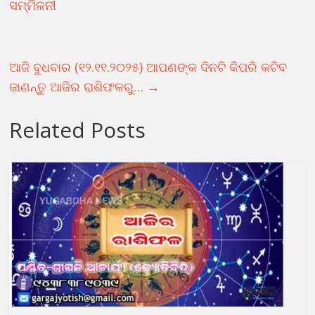
ସମ୍ମିଳନୀ
ଆଜି ବୁଧବାର (୧୨.୧୧.୨୦୨୫) ଆପଣଙ୍କ ଦିନଟି କିପରି କଟିବ
ଜାଣନ୍ତୁ ଆଜିର ରାଶିଫଳରୁ…
→
Related Posts