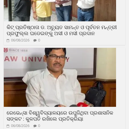
କିଟ୍ ପ୍ରତିଷ୍ଠାତା ଡ. ଅଚ୍ୟୁତ ସାମନ୍ତ ଓ ପୂର୍ବତନ ମନ୍ତ୍ରୀ
ପ୍ରଫୁଲ୍ଲ ଘଡେଇଙ୍କୁ ଅସୀ ଓ ମସୀ ପ୍ରଦାନ
06/08/2026
0
ରେଭେନ୍ସା ବିଶ୍ୱବିଦ୍ୟାଳୟରେ ଉପୁଜିଥିବା ପ୍ରଶାସନିକ
ସଙ୍କଟ : କୁଳପତି ରଖିଲେ ପ୍ରତିକ୍ରିୟା
06/08/2026
0