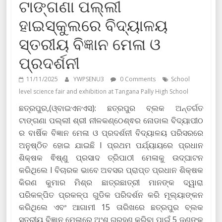
ଟାଙ୍ଗଣା ପଲ୍ଲୀ
ହାଇସ୍କୁଲରେ ବିଦ୍ୟାଳୟ
ସ୍ତରୀୟ ବିଜ୍ଞାନ ମେଳା ଓ
ପ୍ରଦର୍ଶନୀ
11/11/2025
YWPSENU3
0 Comments
School
level science fair and exhibition at Tangana Pally High School
ଛତ୍ରପୁର,(ଓ୍ବାଇଏନଏସ): ଛତ୍ରପୁର ବ୍ଲକ ଅନ୍ତର୍ଗତ
ଟାଙ୍ଗଣା ପଲ୍ଲୀ ଶ୍ରୀ ନୀଳକଣ୍ଠେଶ୍ଵର ନୋଡାଲ ବିଦ୍ୟାପୀଠ
ର ବାର୍ଷିକ ବିଜ୍ଞାନ ମେଳା ଓ ପ୍ରଦର୍ଶନୀ ବିଦ୍ୟାଳୟ ପରିସରରେ
ଅନୁଷ୍ଠିତ ହୋଇ ଯାଇଛି l ପ୍ରଥମ ପର୍ଯ୍ୟାୟରେ ପ୍ରଧାନ
ଶିକ୍ଷକ ଵିଷ୍ଣୁ ପ୍ରସାଦ ତ୍ରିପାଠୀ ମେଳାକୁ ଉଦ୍ଘାଟନ
କରିଥିଲେ l ବିଚାରକ ଭାବେ ଅବସର ପ୍ରାପ୍ତ ପ୍ରଧାନ ଶିକ୍ଷକ
କିରଣ କୁମାର ମିଶ୍ର ଛାତ୍ରଛାତ୍ରୀ ମାନଙ୍କ ଦ୍ୱାରା
ପରିକଳ୍ପିତ ପ୍ରକଳ୍ପ ଗୁଡିକ ପରିଦର୍ଶନ କରି ମୂଲ୍ୟାଙ୍କନ
କରିଥିଲେ ଏବଂ ଆଗାମୀ 15 ତାରିଖରେ ଛତ୍ରପୁର ବ୍ଲକ
ସ୍ତରୀୟ ବିଜ୍ଞାନ ମେଳାରେ ଅଂଶ ଗ୍ରହଣ କରିବା ପାଇଁ 5 ଜଣଙ୍କୁ