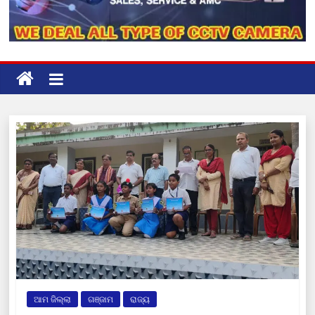
ଆମ ଜିଲ୍ଲା
ଗଞ୍ଜାମ
ରାଜ୍ୟ