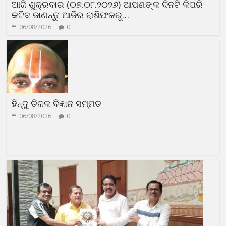
ଆଜି ଶୁକ୍ରବାର (୦୭.୦୮.୨୦୨୬) ଆପଣଙ୍କ ଦିନଟି କିପରି
କଟିବ ଜାଣନ୍ତୁ ଆଜିର ରାଶିଫଳରୁ…
06/08/2026
0
ହିନ୍ଦୁ ତିଳକ ବିଜ୍ଞାନ ସମ୍ମତ
06/08/2026
0