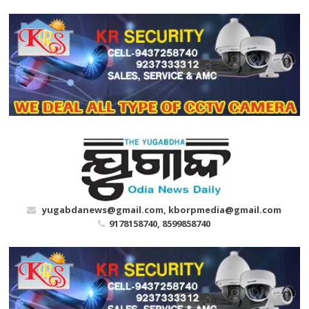
Skip
to
content
yugabdanews@gmail.com, kborpmedia@gmail.com
9178158740, 8599858740