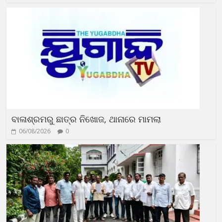
ବାଳାଶ୍ରମରୁ ଛାତ୍ର ନିଖୋଜ, ଥାନାରେ ମାମଲା
06/08/2026
0