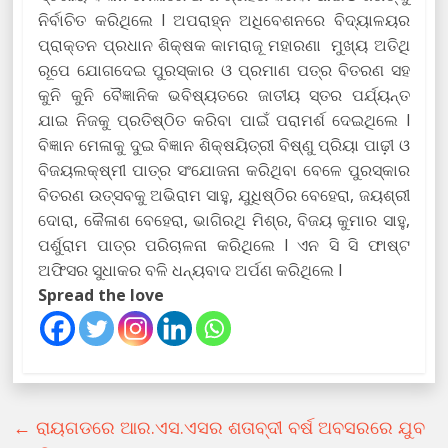
ନିର୍ବାଚିତ କରିଥିଲେ l ଅପରାହ୍ନ ଅଧିବେଶନରେ ବିଦ୍ୟାଳୟର
ପ୍ରାକ୍ତନ ପ୍ରଧାନ ଶିକ୍ଷକ କାମରାଜୂ ମହାରଣା ମୁଖ୍ୟ ଅତିଥି
ରୂପେ ଯୋଗଦେଇ ପୁରସ୍କାର ଓ ପ୍ରମାଣ ପତ୍ର ବିତରଣ ସହ
କୁନି କୁନି ବୈଜ୍ଞାନିକ ଭବିଷ୍ୟତରେ ଜାତୀୟ ସ୍ତର ପର୍ଯ୍ୟନ୍ତ
ଯାଇ ନିଜକୁ ପ୍ରତିଷ୍ଠିତ କରିବା ପାଇଁ ପରାମର୍ଶ ଦେଇଥିଲେ l
ବିଜ୍ଞାନ ମେଳାକୁ ଦୁଇ ବିଜ୍ଞାନ ଶିକ୍ଷୟିତ୍ରୀ ବିଷ୍ଣୁ ପ୍ରିୟା ପାଢ଼ୀ ଓ
ବିଜୟଲକ୍ଷ୍ମୀ ପାତ୍ର ସଂଯୋଜନା କରିଥିବା ବେଳେ ପୁରସ୍କାର
ବିତରଣ ଉତ୍ସବକୁ ଅଭିରାମ ସାହୁ, ଯୁଧିଷ୍ଠିର ବେହେରା, ଜୟଶ୍ରୀ
ଦୋରା, କୈଳାଶ ବେହେରା, ଭାଗିରଥି ମିଶ୍ର, ବିଜୟ କୁମାର ସାହୁ,
ପର୍ଶୁରାମ ପାତ୍ର ପରିଚାଳନା କରିଥିଲେ l ଏନ ସି ସି ଫାଷ୍ଟ
ଅଫିସର ସୁଧାକର ବଳି ଧନ୍ୟବାଦ ଅର୍ପଣ କରିଥିଲେ l
Spread the love
←
ରାୟଗଡରେ ଆର.ଏସ.ଏସର ଶତାବ୍ଦୀ ବର୍ଷ ଅବସରରେ ଯୁବ