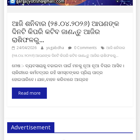
ଆଜି ଶନିବାର (୨୫.୦୪.୨୦୨୬) ଆପଣଙ୍କ
ଦିନଟି କିପରି କଟିବ ଜାଣନ୍ତୁ ଆଜିର
ରାଶିଫଳରୁ…
24/04/2026
yugabdha
0 Comments
ଆଜି ଶନିବାର
(୨୫.୦୪.୨୦୨୬) ଆପଣଙ୍କ ଦିନଟି କିପରି କଟିବ ଜାଣନ୍ତୁ ଆଜିର ରାଶିଫଳରୁ…
ମେଷ :- ବ୍ୟବସାୟକୁ ବଢାଇବା ପାଇଁ ମନକୁ ନୂଆ ନୂଆ ବିଚାର ଆସିବ।
ଚାକିରୀରେ କର୍ମତତ୍‌ପର ରହି ସମସ୍ତଙ୍କର ପ୍ରିୟ ପାତ୍ର
ହୋଇପାରିବେ। ଯାନ,ବାହନ କରିବାରେ ଆଗ୍ରହ
Read more
Advertisement