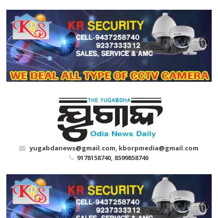
Skip
to
content
yugabdanews@gmail.com, kborpmedia@gmail.com
9178158740, 8599858740