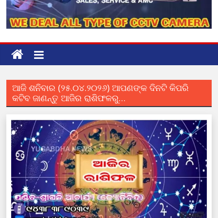
ଆଜି ଶନିବାର (୨୫.୦୪.୨୦୨୬) ଆପଣଙ୍କ ଦିନଟି କିପରି
କଟିବ ଜାଣନ୍ତୁ ଆଜିର ରାଶିଫଳରୁ…