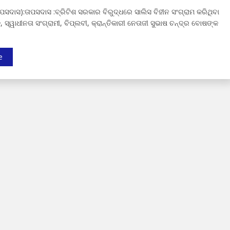
ାପସଦାସ):ତାପସଦାସ :ବ୍ରିଟିଶ ସରକାର ବିରୁଦ୍ଧରେ ସାଲିସ ବିହୀନ ସଂଗ୍ରାମ କରିଥିବା
ସ୍ୱାଧୀନତା ସଂଗ୍ରାମୀ, ବିପ୍ଲବୀ, କ୍ରାନ୍ତିକାରୀ ନେତାଜୀ ସୁଭାଷ ଚନ୍ଦ୍ର ବୋଷଙ୍କ
e