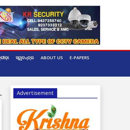
୍ରୀଡ଼ା
ସ୍ୱତନ୍ତ୍ର
ABOUT US
E-PAPERS
Advertisement