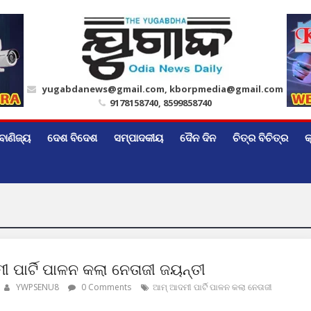
yugabdanews@gmail.com, kborpmedia@gmail.com
9178158740, 8599858740
ବାଣିଜ୍ୟ
ଦେଶ ବିଦେଶ
ସମ୍ପାଦକୀୟ
ଦୈନ ଦିନ
ଚିତ୍ର ବିଚିତ୍ର
କ
 ପାର୍ଟି ପାଳନ କଲା ନେତାଜୀ ଜୟନ୍ତୀ
YWPSENU8
0 Comments
ଆମ୍ ଆଦମୀ ପାର୍ଟି ପାଳନ କଲା ନେତାଜୀ