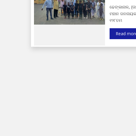
ଢେଙ୍କାନାଳ, (ତ
ମହାନ ଜନନାୟକ, 
୧୨୮ତମ
Read mor