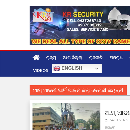
Skip
to
content
ରାଜ୍ୟ
ଆମ ଜିଲ୍ଲା
ରାଜନୀତି
ଅପରାଧ
ENGLISH
VIDEOS
ଆମ୍ ଆଦମୀ ପାର୍ଟି ପାଳନ କଲା ନେତାଜୀ ଜୟନ୍ତୀ
ଆମ୍ ଆଦମୀ
24/01/2025
ଜୟନ୍ତୀ