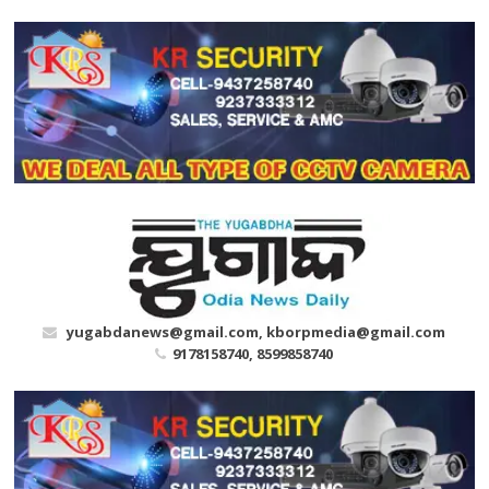
Skip
to
content
yugabdanews@gmail.com, kborpmedia@gmail.com
9178158740, 8599858740