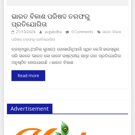
ଭାରତ ବିକାଶ ପରିଷଦ ତରଫରୁ
ପ୍ରତିଯୋଗିତା
21/10/2024
yugabdha
0 Comments
ଭାରତ ବିକାଶ
ପରିଷଦ ତରଫରୁ ପ୍ରତିଯୋଗିତା
ବ୍ରହ୍ମପୁର,(ଅନିଲ କୁମାର): ଗୋସାଇଁନୂଆଗାଁ ସ୍ଥିତ କେ.ସି ହାଇସ୍କୁଲ
ପରି ସରରେ ‘ଭାରତ କୋ ଜାନୋ’ ରାଷ୍ଟ୍ରୀୟ ସମୂହ ଗାନ ପ୍ରତିଯୋଗିତା
ଅନୁଷ୍ଠିତ ହୋଇଯାଇଛି । ଭାରତ ବିକାଶ
Read more
Advertisement