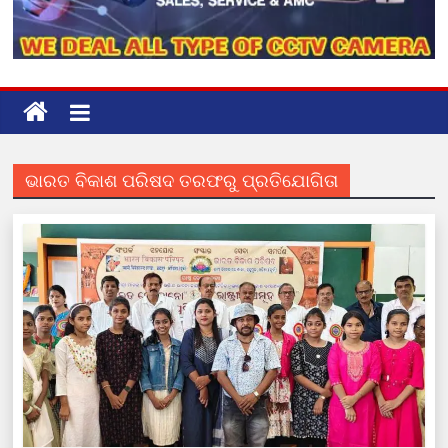
ଭାରତ ବିକାଶ ପରିଷଦ ତରଫରୁ ପ୍ରତିଯୋଗିତା