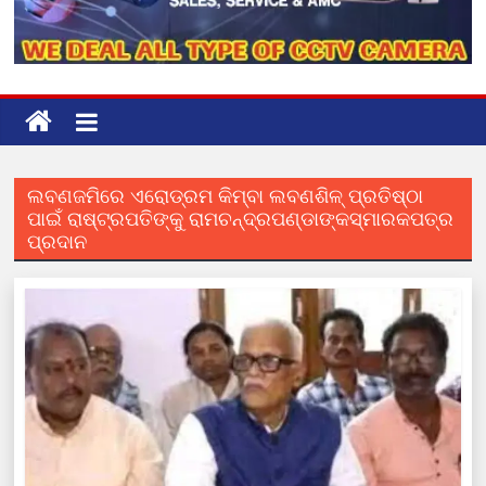
ଲବଣଜମିରେ ଏରୋଡ୍ରମ କିମ୍ବା ଲବଣଶିଳ୍ ପ୍ରତିଷ୍ଠା
ପାଇଁ ରାଷ୍ଟ୍ରପତିଙ୍କୁ ରାମଚନ୍ଦ୍ରପଣ୍ଡାଙ୍କସ୍ମାରକପତ୍ର
ପ୍ରଦାନ