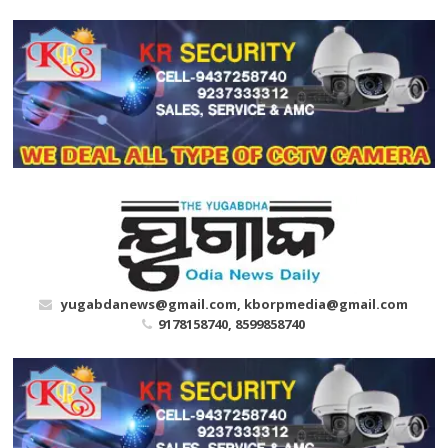
Skip
to
content
yugabdanews@gmail.com, kborpmedia@gmail.com
9178158740, 8599858740