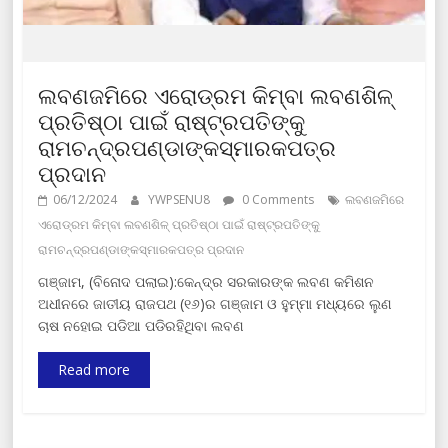
ଲବଣଜମିରେ ଏରୋଡ୍ରମ କିମ୍ବା ଲବଣଶିଳ୍
ପ୍ରତିଷ୍ଠା ପାଇଁ ରାଷ୍ଟ୍ରପତିଙ୍କୁ
ରାମଚନ୍ଦ୍ରପଣ୍ଡାଙ୍କସ୍ମାରକପତ୍ର
ପ୍ରଦାନ
06/12/2024
YWPSENU8
0 Comments
ଲବଣଜମିରେ
ଏରୋଡ୍ରମ କିମ୍ବା ଲବଣଶିଳ୍ ପ୍ରତିଷ୍ଠା ପାଇଁ ରାଷ୍ଟ୍ରପତିଙ୍କୁ
ରାମଚନ୍ଦ୍ରପଣ୍ଡାଙ୍କସ୍ମାରକପତ୍ର ପ୍ରଦାନ
ଗଞ୍ଜାମ, (ବିନୋଦ ପଲାଇ):କେନ୍ଦ୍ର ସରକାରଙ୍କ ଲବଣ କମିଶନ
ଅଧୀନରେ ଜାତୀୟ ରାଜପଥ (୧୬)ର ଗଞ୍ଜାମ ଓ ହୁମ୍ମା ମଧ୍ୟରେ ଲୁଣ
ଚାଷ ନହୋଇ ପଡିଆ ପଡିରହିଥିବା ଲବଣ
Read more