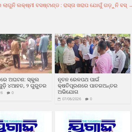
 ଲାଗୁନି ଲକ୍ଷ୍ମୀ ବସଷ୍ଟାଣ୍ଡ : ରାସ୍ତା ଖରାପ ଯୋଗୁଁ ଗଡ଼ୁନି ବସ୍
ୟରେ ଅଘଟଣ: ସ୍କୁଲ
ନୂତନ ରେଳପଥ ପାଇଁ
ୁଡ଼ି ୪ଆହତ, ୨ ଗୁରୁତର
କ୍ଷତିପୂରଣରେ ପାତରଅନ୍ତର
ଅଭିଯୋଗ
26
0
07/08/2026
0