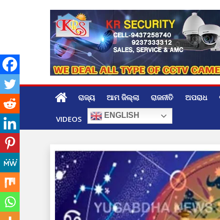
Skip
to
content
ରାଜ୍ୟ
ଆମ ଜିଲ୍ଲା
ରାଜନୀତି
ଅପରାଧ
ENGLISH
VIDEOS