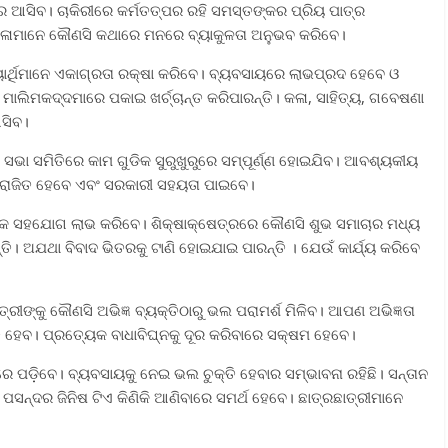
ର ଆସିବ। ଚାକିରୀରେ କର୍ମତତ୍‌ପର ରହି ସମସ୍ତଙ୍କର ପ୍ରିୟ ପାତ୍ର
ିଳାମାନେ କୌଣସି କଥାରେ ମନରେ ବ୍ୟାକୁଳତା ଅନୁଭବ କରିବେ।
ଦ୍ୟାର୍ଥିମାନେ ଏକାଗ୍ରତା ରକ୍ଷା କରିବେ। ବ୍ୟବସାୟରେ ଲାଭପ୍ରଦ ହେବେ ଓ
ାଲିମକଦ୍ଦମାରେ ପକାଇ ଖର୍ଚ୍ଚାନ୍ତ କରିପାରନ୍ତି। କଳା, ସାହିତ୍ୟ, ଗବେଷଣା
ଆସିବ।
ସଭା ସମିତିରେ କାମ ଗୁଡିକ ସୁରୁଖୁରୁରେ ସମ୍ପୂର୍ଣ୍ଣ ହୋଇଯିବ। ଆବଶ୍ୟକୀୟ
 ପରାଜିତ ହେବେ ଏବଂ ସରକାରୀ ସହୟତା ପାଇବେ।
ାମାଜିକ ସହଯୋଗ ଲାଭ କରିବେ। ଶିକ୍ଷାକ୍ଷେତ୍ରରେ କୌଣସି ଶୁଭ ସମାଚାର ମଧ୍ୟ
ି। ଅଯଥା ବିବାଦ ଭିତରକୁ ଟାଣି ହୋଇଯାଇ ପାରନ୍ତି । ଯେଉଁ କାର୍ଯ୍ୟ କରିବେ
୍ରୀଙ୍କୁ କୌଣସି ଅଭିଜ୍ଞ ବ୍ୟକ୍ତିଠାରୁ ଭଲ ପରାମର୍ଶ ମିଳିବ। ଆପଣ ଅଭିଜ୍ଞତା
 ହେବ। ପ୍ରତ୍ୟେକ ବାଧାବିଘ୍ନକୁ ଦୂର କରିବାରେ ସକ୍ଷମ ହେବେ।
ଷତିରେ ପଡ଼ିବେ। ବ୍ୟବସାୟକୁ ନେଇ ଭଲ ଚୁକ୍ତି ହେବାର ସମ୍ଭାବନା ରହିଛି। ସନ୍ତାନ
ସନ୍ଦର ଜିନିଷ ଟିଏ କିଣିକି ଆଣିବାରେ ସମର୍ଥ ହେବେ। ଛାତ୍ରଛାତ୍ରୀମାନେ