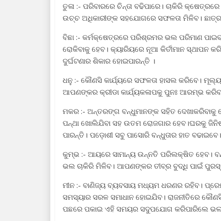
ତୁଳା :- ପରିବାରରେ ଚିନ୍ତା ବଢିପାରେ। ଚାକିରି କ୍ଷେତ୍
ଉଚ୍ଚ ଅଧିକାରୀଙ୍କ ସହଯୋଗରେ ସଫଳତା ମିଳିବ। ଛାତ୍ର
ବିଛା :- କର୍ମକ୍ଷେତ୍ରରେ ପରିଶ୍ରମର ଭଲ ପରିମାଣ ପାଇ
ରୋକିବାକୁ ହେବ। କ୍ୟାରିୟରେ ନୂଆ କିର୍ତୀମାନ ସ୍ଥାପନ କ
ଦୁର୍ଘଟଣାର ଶିକାର ହୋଇପାରନ୍ତି ।
ଧନୁ :- କୌଣସି କାର୍ଯ୍ୟରେ ସଫଳତା ହାସଲ କରିବେ। ମୂଲ୍
ଆପଣଙ୍କର କ୍ରୀଡା କାର୍ଯ୍ୟକଳାପକୁ ପୁନଃ ଆରମ୍ଭ କରିବା
ମକର :- ଅନ୍ତରଙ୍ଗ ବନ୍ଧୁମାନଙ୍କ ସହିତ ଦେଖାକରିବାକୁ
ପନ୍ଥା ଖୋଲିଯିବା ସହ ଉତମ ରୋଜଗାର ହେବ।ଘରକୁ ଜିନିଷ କି
ପାରନ୍ତି। ପଡ଼ୋଶୀ ସବୁ ପାସୋରି ବନ୍ଧୁତାର ହାତ ବଢାଇବେ
କୁମ୍ଭ :- ଆୟରେ ସାମାନ୍ୟ ଉନ୍ନତି ପରିଲକ୍ଷିତ ହେବ। ବନ
ଭଲ ଚାକିରି ମିଳିବ। ଆପଣଙ୍କର ତୀବ୍ର ବୁଦ୍ଧି ପାଇଁ ପୁରସ
ମୀନ :- ବାଣିଜ୍ୟ ବ୍ୟବସାୟ ମଧ୍ୟମ ଧରଣର ରହିବ। ପ୍ର
ସମସ୍ୟାର ସରଳ ସମାଧାନ ହୋଇଯିବ। ରାଜନୀତିରେ କୌଣସି 
ପଛରେ ପକାଇ ଏହି ସମୟର ସଦୁପଯୋଗ କରିପାରିଲେ ଭ