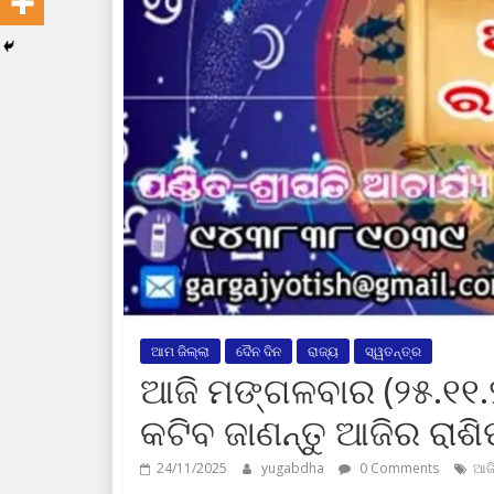
ଆମ ଜିଲ୍ଲା
ଦୈନ ଦିନ
ରାଜ୍ୟ
ସ୍ୱତନ୍ତ୍ର
ଆଜି ମଙ୍ଗଳବାର (୨୫.୧୧.
କଟିବ ଜାଣନ୍ତୁ ଆଜିର ରା
24/11/2025
yugabdha
0 Comments
ଆଜି