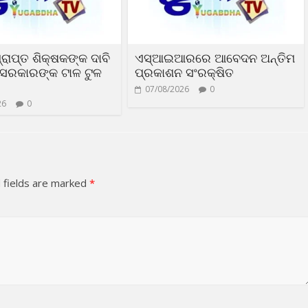
୍ରାପ୍ତ ଶିକ୍ଷକଙ୍କ ଦାବି
ଏସ୍‌ଆଇଆରରେ ଆବେଦନ ଅନ୍ତିମ
ସରକାରଙ୍କ ଟାଳ ଟୁଳ
ପ୍ରକାଶନ ସଂରକ୍ଷିତ
07/08/2026
0
26
0
 fields are marked
*