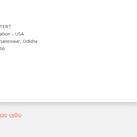
XTERT
ation – USA.
ubaneswar, Odisha
66
୍ତାହ ପାଳିତ