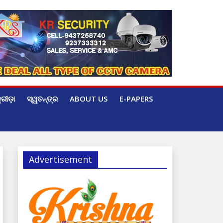
୍ରୀଡ଼ା
ସ୍ୱତନ୍ତ୍ର
ABOUT US
E-PAPERS
Advertisement