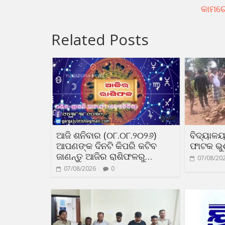
କାମରେ
Related Posts
ଆଜି ଶନିବାର (୦୮.୦୮.୨୦୨୬)
ବିଦ୍ୟାଳ
ଆପଣଙ୍କ ଦିନଟି କିପରି କଟିବ
ଫାଟକ ଭୁଶ
ଜାଣନ୍ତୁ ଆଜିର ରାଶିଫଳରୁ…
07/08/20
07/08/2026
0