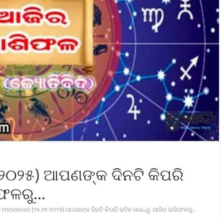
୨୦୨୫) ଆପଣଙ୍କ ଦିନଟି କିପରି
ଶିଫଳରୁ…
 ମଙ୍ଗଳବାର (୨୫.୧୧.୨୦୨୫) ଆପଣଙ୍କ ଦିନଟି କିପରି କଟିବ ଜାଣନ୍ତୁ ଆଜିର ରାଶିଫଳରୁ…