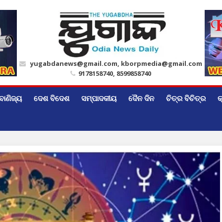
yugabdanews@gmail.com, kborpmedia@gmail.com
9178158740, 8599858740
ବାଣିଜ୍ୟ
ଦେଶ ବିଦେଶ
ସମ୍ପାଦକୀୟ
ଦୈନ ଦିନ
ଚିତ୍ର ବିଚିତ୍ର
କ