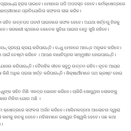
ରରେ ପ୍ରାଧାନ୍ୟ ହ୍ରାସ ପାଇବେ। ମୋହରେ ପଡି ଅପଦସ୍ତ ହେବେ। କର୍ମକ୍ଷେତ୍ରରେ
ଛାତ୍ରୀମାନେ ପ୍ରତିଯୋଗିତା ସଫଳତା ଲାଭ କରିବ।
ବା ସହିତ ଉଚ୍ଚପଦ ପଦବୀ ପାଇବାରେ ସଫଳ ହେବେ। ଅଯଥା ଖର୍ଚ୍ଚରୁ ନିଜକୁ
ରିବେ। ସରକାରୀ ସ୍ଥରରେ କେତେକ ସୁବିଧା ପାଇବା ହେତୁ ଖୁସି ରହିବେ।
ୟବାନ୍ ଦ୍ରବ୍ୟ କ୍ରୟ କରିପାରନ୍ତି। ବନ୍ଧୁ ମେଳରେ ଆନନ୍ଦ ଅନୁଭବ କରିବେ।
 ପାଇଁ ଚେଷ୍ଟା କରିବେ । ଆପଣ ବାଧାବିଘ୍ନର ସମ୍ମୁଖୀନ ହୋଇପାରନ୍ତି।
 ଯୋଜନା କରିପାରନ୍ତି। ବୈବାହିକ ଜୀବନ ସବୁଠୁ ଉତ୍ତମ ରହିବ। ନୂତନ ଆୟର
ଣି ଅଧିକ ପଇସା ଖର୍ଚ୍ଚ କରିପାରନ୍ତି। ଶିକ୍ଷାର୍ଥୀମାନେ ପଥ ଭ୍ରଷ୍ଟ ହୋଇ
।
୍ଧୁଙ୍କ ସହିତ ମିଶି ଏକତ୍ର ଭୋଜନ କରିବେ। ଚାକିରି ଖୋଜୁଥିବା ଲୋକଙ୍କୁ
୍କାର ମିଳିବା ଯୋଗ ଅଛି ।
େମ କ୍ଷେତ୍ରରେ ସଫଳତା ଅର୍ଜନ କରିବେ। ମାଲିମକଦ୍ଦମା ଆଲୋଚନା ଦ୍ୱାରା
କାମକୁ ହାତକୁ ନେବେ। ମହିଳାମାନେ ଇଶ୍ୱର ବିଶ୍ୱାସି ହେବେ। ପଛ କଥା
ଲ।