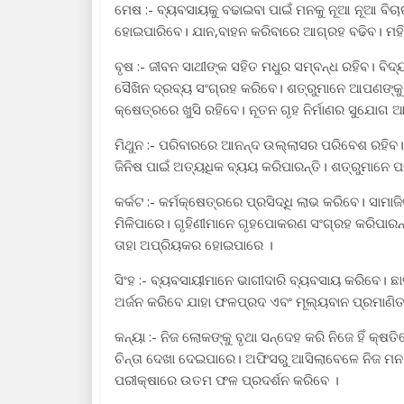
ମେଷ :- ବ୍ୟବସାୟକୁ ବଢାଇବା ପାଇଁ ମନକୁ ନୂଆ ନୂଆ ବିଚା
ହୋଇପାରିବେ। ଯାନ,ବାହନ କରିବାରେ ଆଗ୍ରହ ବଢିବ। ମହ
ବୃଷ :- ଜୀବନ ସାଥୀଙ୍କ ସହିତ ମଧୁର ସମ୍ବନ୍ଧ ରହିବ। ବି
ସୈଖିନ ଦ୍ରବ୍ୟ ସଂଗ୍ରହ କରିବେ। ଶତ୍ରୁମାନେ ଆପଣଙ୍କୁ ମ
କ୍ଷେତ୍ରରେ ଖୁସି ରହିବେ। ନୂତନ ଗୃହ ନିର୍ମାଣର ସୁଯୋଗ 
ମିଥୁନ :- ପରିବାରରେ ଆନନ୍ଦ ଉଲ୍ଲାସର ପରିବେଶ ରହିବ। 
ଜିନିଷ ପାଇଁ ଅତ୍ୟଧିକ ବ୍ୟୟ କରିପାରନ୍ତି। ଶତ୍ରୁମାନେ
କର୍କଟ :- କର୍ମକ୍ଷେତ୍ରରେ ପ୍ରସିଦ୍ଧି ଲାଭ କରିବେ। ସ
ମିଳିପାରେ। ଗୃହିଣୀମାନେ ଗୃହପୋକରଣ ସଂଗ୍ରହ କରିପାରନ୍ତ
ତାହା ଅପ୍ରିୟକର ହୋଇପାରେ ।
ସିଂହ :- ବ୍ୟବସାୟୀମାନେ ଭାଗୀଦାରି ବ୍ୟବସାୟ କରିବେ। ଛାତ
ଅର୍ଜନ କରିବେ ଯାହା ଫଳପ୍ରଦ ଏବଂ ମୂଲ୍ୟବାନ ପ୍ରମାଣିତ
କନ୍ୟା :- ନିଜ ଲୋକଙ୍କୁ ବୃଥା ସନ୍ଦେହ କରି ନିଜେ ହିଁ କ୍
ଚିନ୍ତା ଦେଖା ଦେଇପାରେ। ଅଫିସରୁ ଆସିଲାବେଳେ ନିଜ ମନ ପ
ପରୀକ୍ଷାରେ ଉତମ ଫଳ ପ୍ରଦର୍ଶନ କରିବେ ।