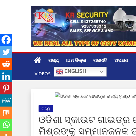
Skip
to
content
ରାଜ୍ୟ
ଆମ ଜିଲ୍ଲା
ରାଜନୀତି
ଅପରାଧ
ENGLISH
VIDEOS
ରାଜ୍ୟ
ଓଡିଶା ସ୍କାଉଟ ଗାଇଡ୍ର 
ମିଶ୍ରଙ୍କୁ ସମ୍ମାନଜନକ 