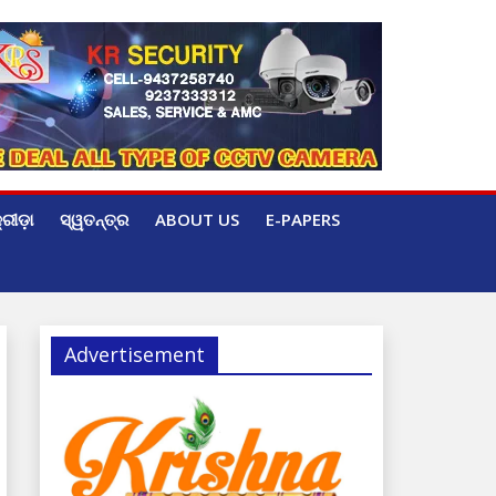
୍ରୀଡ଼ା
ସ୍ୱତନ୍ତ୍ର
ABOUT US
E-PAPERS
Advertisement