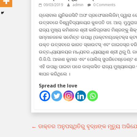
09/03/2019
admin
0 Comments
ଗ୍ଲୋବାଲ ୟୁନିଭରସିଟି ଅଫ ପ୍ରଫେସନାଲିଜିମ୍ ଦ୍ୱାରା ଚେ
ଉତ୍ସବରେ ବିଶ୍ୱବିଦ୍ୟାଳୟର କୁଳପତି ଡଃ. ଆର୍. ମୁଥୁର
ରାଜ୍ୟ ମୁଖ୍ୟ କମିଶନର ଶ୍ରୀ କାଳିପ୍ରସାଦ ମିଶ୍ରଙ୍କୁ 
ସମ୍ମାନଜନକ ସର୍ବୋଚ୍ଚ ଉପାଧି (ଊକ୍ଟମଗ୍ଧକ୍ଟକ୍ସ କ୍ଟଲ
ଉକ୍ତ ଉତ୍ସବରେ ଭାରତ ସ୍କାଉଟସ୍ ଏବଂ ଗାଇଡସ୍ର ବରିଷ୍ଠ
ଉଚ୍ଚନ୍ୟାୟାଳୟର ମାନ୍ୟବର ନ୍ୟାୟାଧିଶ ଶ୍ରୀ ଥିରୁ ପି. 
ଡି.ଜି.ପି. ଆକାଶ କୁମାର ଏବଂ ପୋଲିସ୍ ସୁପରିଟେଣ୍ଡେଣ୍ଟ ଶ
ଏହି ଉପାଧି ପାଇବା ପରେ ଉଲ୍ଲସିତ ରାଜ୍ୟ ମୁଖ୍ୟାଳୟର ସମସ
ଜ୍ଞାପନ କରିଥିଲେ ।
Spread the love
←
ଡାକ୍ତର ଅନୁପସ୍ଥିତିରୁ ବୃଦ୍ଧଙ୍କ ମୃତ୍ୟୁ ଅଭି