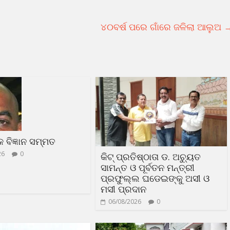
୪୦ବର୍ଷ ପରେ ଗାଁରେ ଜଳିଲା ଆଲୁଅ
ଳକ ବିଜ୍ଞାନ ସମ୍ମତ
26
0
କିଟ୍ ପ୍ରତିଷ୍ଠାତା ଡ. ଅଚ୍ୟୁତ
ସାମନ୍ତ ଓ ପୂର୍ବତନ ମନ୍ତ୍ରୀ
ପ୍ରଫୁଲ୍ଲ ଘଡେଇଙ୍କୁ ଅସୀ ଓ
ମସୀ ପ୍ରଦାନ
06/08/2026
0