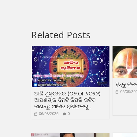
Related Posts
ହିନ୍ଦୁ ତି
06/08/20
ଆଜି ଶୁକ୍ରବାର (୦୭.୦୮.୨୦୨୬)
ଆପଣଙ୍କ ଦିନଟି କିପରି କଟିବ
ଜାଣନ୍ତୁ ଆଜିର ରାଶିଫଳରୁ…
06/08/2026
0