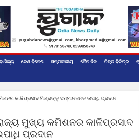
yugabdanews@gmail.com, kborpmedia@gmail.com
9178158740, 8599858740
ବାଣିଜ୍ୟ
ଦେଶ ବିଦେଶ
ସମ୍ପାଦକୀୟ
ଦୈନ ଦିନ
ଚିତ୍ର ବିଚିତ୍ର
କ
ରାଜ୍ୟ ମୁଖ୍ୟ କମିଶନର କାଳିପ୍ରସାଦ
ଉପାଧି ପ୍ରଦାନ