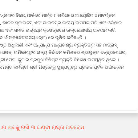
ନ୍ନାଇର ବିଜୟ ପାର୍କରେ ମାର୍ଚ୍ଚ ୮ ତାରିଖରେ ଆୟୋଜିତ ସମାବର୍ତ୍ତନ
ାଜ, ଭାରତ ସ୍କାଉଟସ୍ ଏବଂ ଗାଇଡସ୍ର ଜାତୀୟ ଉପସଭାପତି ଏବଂ ଓଡିଶାର
ଶିକ୍ଷା ଏବଂ ସମାଜ ଉନ୍ନୟନ କ୍ଷେତ୍ରରେ ଉଲ୍ଲେଖନୀୟ ଅବଦାନ ଲାଗି
 ଐଙ୍କଜ୍ଞବଦ୍ଭସଗ୍ଧଚ୍ଚ) ରେ ଭୁଷିତ କରିଛନ୍ତି ।
 ଅଧିକାରୀ ଏବଂ ଅନ୍ୟାନ୍ୟ ମାନ୍ୟଗଣ୍ୟ ବ୍ୟକ୍ତିଙ୍କ ସହ ମାଡ୍ରାସ୍
ଗଣେଷନ, ତାମିଲନାଡୁର ରାଜ୍ୟ ନିର୍ବାଚନ କମିଶନର ଶ୍ରୀଯୁକ୍ତ ଚନ୍ଦ୍ରଶେଖର,
୍ରୀ ମେଘା କୁମାର ପ୍ରମୁଖ ବିଶିଷ୍ଟ ବ୍ୟକ୍ତି ବିଶେଷ ଉପସ୍ଥିତ ଥିଲେ ।
୍ତ କର୍ମଚାରୀ ଶ୍ରୀ ମିଶ୍ରଙ୍କୁ ପୁଷ୍ପଗୁଚ୍ଛ ପ୍ରଦାନ ପୂର୍ବକ ଅଭିନନ୍ଦନ
ଯୋଗ ଶବକୁ ରଖି ୩ ଘଣ୍ଟା ରାସ୍ତା ଅବରୋଧ