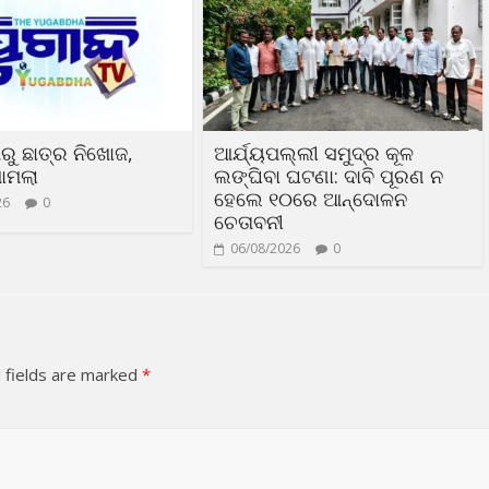
ରୁ ଛାତ୍ର ନିଖୋଜ,
ଆର୍ଯ୍ୟପଲ୍ଲୀ ସମୁଦ୍ର କୂଳ
ାମଲା
ଲଙ୍ଘିବା ଘଟଣା: ଦାବି ପୂରଣ ନ
ହେଲେ ୧୦ରେ ଆନ୍ଦୋଳନ
26
0
ଚେତାବନୀ
06/08/2026
0
 fields are marked
*