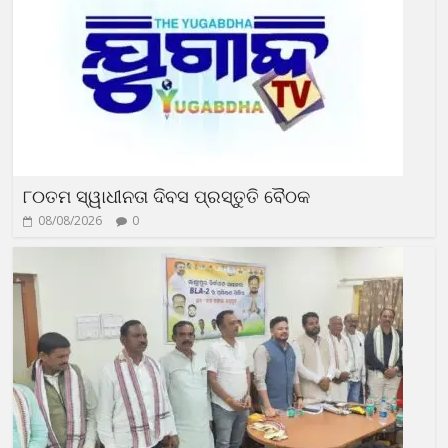
୮୦ତମ ସ୍ୱାଧୀନତା ଦିବସ ପ୍ରସ୍ତୁତି ବୈଠକ
08/08/2026
0