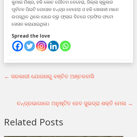
କୁମାର ମିଶ୍ର, ହକି କୋଚ ଗୌତମ ବେହେରା, ଜିଲ୍ଲା ସ୍କୁଲର
ପୂର୍ବତନ ପିଇଟି ଗୋପାଳ ଚନ୍ଦ୍ର ବେହେରା ଓ ହକି ଖେଳାଳୀ ମାନେ
ଉପସ୍ଥିତ ଥିଲେ।ପରେ ବ୍ଲୁ ଫ୍ଲାଗ ବିଚରେ ଟ୍ରଫିର ଫଟୋ
ସେସନ କରାଯାଇଥିଲା।
Spread the love
←
ସରକାରୀ ଯୋଜନାରୁ ବଞ୍ଚିତ ଅଞ୍ଚଳବାସି
ଚନ୍ଦ୍ରଭାଗାରେ ଅନୁଷ୍ଟିତ ହେବ ସୁଭଦ୍ରା ଶକ୍ତି ମେଳା
→
Related Posts