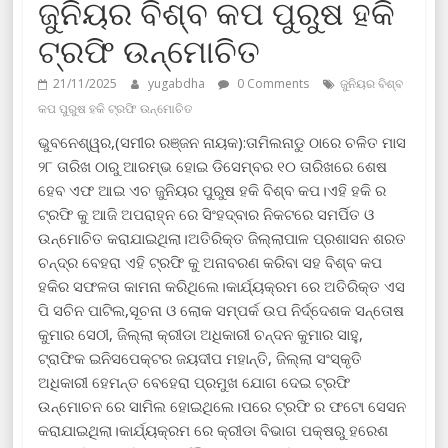
ଜୁନିୟର ବିଶ୍ବ କପ ପୁରୁଷ ହକି
ଟ୍ରଫି ଉନ୍ମୋଚିତ
21/11/2025
yugabdha
0 Comments
ଜୁନିୟର ବିଶ୍ବ
କପ ପୁରୁଷ ହକି ଟ୍ରଫି ଉନ୍ମୋଚିତ
ଭୁବନେଶ୍ୱର,(ସମୀର ରଞ୍ଜନ ନାୟକ):ତାମିଲନାଡୁ ଠାରେ ଚଳିତ ମାସ
୨୮ ତାରିଖ ଠାରୁ ଆରମ୍ଭ ହୋଇ ଡିସେମ୍ବର ୧୦ ତାରିଖରେ ଶେଷ
ହେବ ଏଫ ଆଇ ଏଚ ଜୁନିୟର ପୁରୁଷ ହକି ବିଶ୍ବ କପ।ଏହି ହକି ର
ଟ୍ରଫି କୁ ଆଜି ଅପରାହ୍ନ ରେ ସିଂହଦ୍ବାର ନିକଟରେ ସମର୍ପିତ ଓ
ଉନ୍ମୋଚିତ କରାଯାଇଥିଲା।ଅତିରିକ୍ତ ଜିଲ୍ଲାପାଳ ପ୍ରଶାସନ ଶରତ
ଚନ୍ଦ୍ର ବେହରା ଏହି ଟ୍ରଫି କୁ ଅନାବରଣ କରିବା ସହ ବିଶ୍ବ କପ
ହକିର ସଫଳତା କାମନା କରିଥିଲେ।କାର୍ଯ୍ୟକ୍ରମ ରେ ଅତିରିକ୍ତ ଏସ
ପି ସଚିନ ପାଟିଲ,ସୂଚନା ଓ ଲୋକ ସମ୍ପର୍କ ଉପ ନିର୍ଦ୍ଦେଶକ ସନ୍ତୋଷ
କୁମାର ସେଠୀ, ଜିଲ୍ଲା କ୍ରୀଡା ଅଧିକାରୀ ଚନ୍ଦନ କୁମାର ସାହୁ,
ଟ୍ରାଫିକ ଇନିସପେକ୍ଟର ଜୟଦୀପ ମହାନ୍ତି, ଜିଲ୍ଲା ସଂସ୍କୃତି
ଅଧିକାରୀ ହେମନ୍ତ ବେହେରା ପ୍ରମୁଖ ଯୋଗ ଦେଇ ଟ୍ରଫି
ଉନ୍ମୋଚନ ରେ ସାମିଲ ହୋଇଥିଲେ।ପରେ ଟ୍ରଫି ର ଫଟୋ ସେସନ
କରାଯାଇଥିଲା।କାର୍ଯ୍ୟକ୍ରମ ରେ କ୍ରୀଡା ବିଭାଗ ପକ୍ଷରୁ ହରେଶ