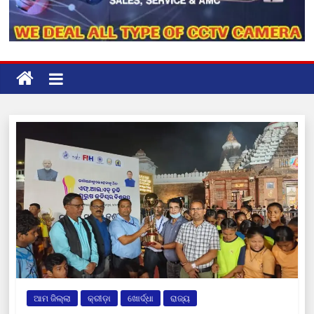
ଆମ ଜିଲ୍ଲା
କ୍ରୀଡ଼ା
ଖୋର୍ଦ୍ଧା
ରାଜ୍ୟ