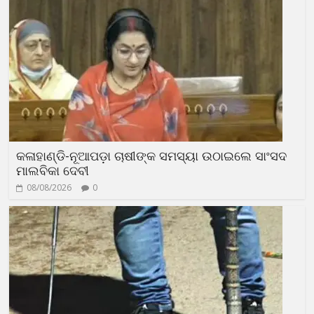
କଳାହାଣ୍ଡି-ନୂଆପଡ଼ା ଚାଷୀଙ୍କ ସମସ୍ୟା ଉଠାଇଲେ ସାଂସଦ
ମାଲବିକା ଦେବୀ
08/08/2026
0