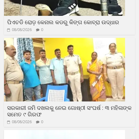
ପିଏଚଡି ରୋଡ଼ କେନାଲ କଡରୁ କିଙ୍ଗ କୋବ୍ରା ଉଦ୍ଧାର
08/08/2026
0
ସରକାରୀ ଜମି ଦଖଲକୁ ନେଇ ଗୋଷ୍ଠୀ ସଂଘର୍ଷ : ୩ ମହିଳାଙ୍କ
ସମେତ ୯ ଗିରଫ
08/08/2026
0