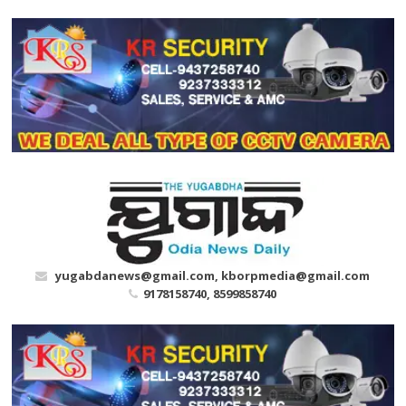
Skip
to
content
yugabdanews@gmail.com, kborpmedia@gmail.com
9178158740, 8599858740