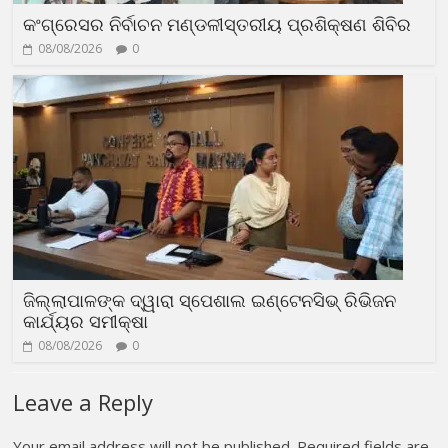
କଂଗ୍ରେସର ନିର୍ବାଚନ ମଣ୍ଡଳୀସ୍ତରୀୟ ପ୍ରଶିକ୍ଷଣ ଶିବିର
08/08/2026
0
ଜିଲ୍ଲାପାଳଙ୍କ ଦ୍ୱାରା ସ୍ପେଶାଲ ଇଣ୍ଟେନସିଭ୍ ରିଭିଜନ
କାର୍ଯ୍ୟର ସମୀକ୍ଷା
08/08/2026
0
Leave a Reply
Your email address will not be published.
Required fields are