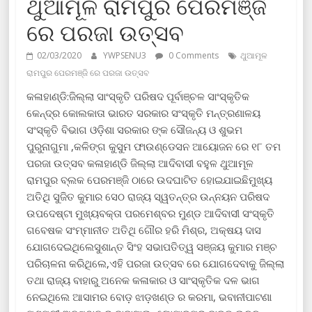
ଥୁଆମୂଳ ରାମପୁର ପେରମଞ୍ଜି
ରେ ପରଜା ଉତ୍ସବ
02/03/2020
YWPSENU3
0 Comments
ଥୁଆମୂଳ
ରାମପୁର ପେରମଞ୍ଜି ରେ ପରଜା ଉତ୍ସବ
କଳାହାଣ୍ଡି:ଜିଲ୍ଲା ସାଂସ୍କୃତି ପରିଷଦ ପୂର୍ବାଞ୍ଚଳ ସାଂସ୍କୃତିକ
କେନ୍ଦ୍ର କୋଲକାତା ଭାରତ ସରକାର ସଂସ୍କୃତି ମନ୍ତ୍ରଣାଳୟ
ସଂସ୍କୃତି ବିଭାଗ ଓଡ଼ିଶା ସରକାର ଙ୍କ ସୌଜନ୍ୟ ଓ ଶୁଭମ
ପୁରୁନାଗୁମା ,କଳିଙ୍ଗ କୁସୁମ ଫାଉଣ୍ଡେସନ ଆୟୋଜନ ରେ ୧୮ ତମ
ପରଜା ଉତ୍ସବ କଳାହାଣ୍ଡି ଜିଲ୍ଲା ଆଦିବାସୀ ବହୁଳ ଥୁଆମୂଳ
ରାମପୁର ବ୍ଲକ ପେରମଞ୍ଜି ଠାରେ ଉଦଘାଟିତ ହୋଇଯାଇଛିମୁଖ୍ୟ
ଅତିଥି ସୁଜିତ କୁମାର ସେଠ ରାଜ୍ୟ ସ୍ୱତନ୍ତ୍ର ଉନ୍ନୟନ ପରିଷଦ
ଉପଦେଷ୍ଟା ମୁଖ୍ୟବକ୍ତା ପରମେଶ୍ବର ମୁଣ୍ଡ ଆଦିବାସୀ ସଂସ୍କୃତି
ଗବେଷକ ସଂମ୍ମାନୀତ ଅତିଥି ଗୌର ହରି ମିଶ୍ର, ଅକ୍ଷୟ ଦାସ
ଯୋଗଦେଇଥିଲେସୁଶାନ୍ତ ସିଂହ ସଭାପତିତ୍ୱ ସଞ୍ଜୟ କୁମାର ମଞ୍ଚ
ପରିଚାଳନା କରିଥିଲେ,ଏହି ପରଜା ଉତ୍ସବ ରେ ଯୋଗଦେବାକୁ ଜିଲ୍ଲା
ତଥା ରାଜ୍ୟ ବାହାରୁ ଅନେକ କଳାକାର ଓ ସାଂସ୍କୃତିକ ଦଳ ଭାଗ
ନେଇଥିଲେ ଆସାମର ବୋଡ଼ ଝାଡ଼ଖଣ୍ଡ ର କରମା, ଭବାନୀପାଟଣା