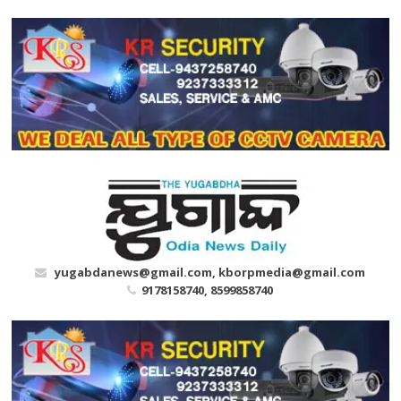
Skip
to
content
yugabdanews@gmail.com, kborpmedia@gmail.com
9178158740, 8599858740