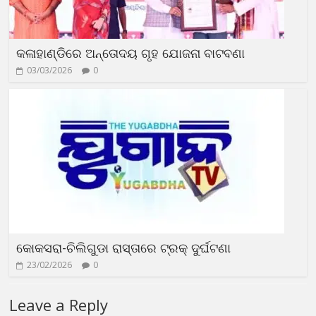
କଳାହାଣ୍ଡିରେ ଅନ୍ତୋଦୟ ଗୃହ ଯୋଜନା ବାଟବଣା
03/03/2026
0
କୋକସରା-ଚିଲିଗୁଡା ରାସ୍ତାରେ ଟ୍ରକ୍ ଦୁର୍ଘଟଣା
23/02/2026
0
Leave a Reply