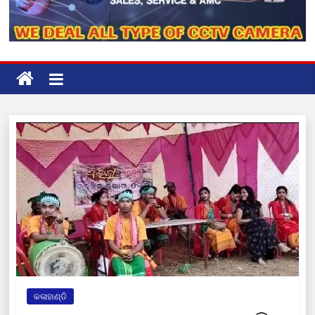
କଳାହାଣ୍ଡି