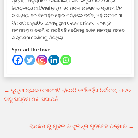
ମୃଣ୍ମୟୀ ଅନୁଷ୍ଠାନ ର ବାଜାସାଲ, ଗୋପାଳପୁର ବାଳକ ଉଚ୍ଚ
ବିଦ୍ୟାଳୟର ଆଦିବାସୀ ନୃତ୍ୟ ରେ ପରଜା ଉତ୍ସବ ର ପ୍ରଥମ ଦିନ
ର ସନ୍ଧ୍ୟା ରେ ବିମୋହିତ ହୋଇ ପଡିଥିଲେ ଦର୍ଶକ, ଏହି ଉତ୍ସବ ୩
ଦିନ ଧରି ଅନୁଷ୍ଠିତ ହେବାକୁ ଥିବା ବେଳେ ଆଦିବାସୀ ସଂସ୍କୃତି
ପରମ୍ପରା ଓ ଚଳଣି ର ପ୍ରତିଛବି ଦେଖିବାକୁ ଦର୍ଶକ ମାନଙ୍କ ମନରେ
ଉତ୍କଣ୍ଠା ଦେଖିବାକୁ ମିଳିଥିଲା
Spread the love
←
ବୁଗୁଡା ବ୍ଲକ ଓ ଏନଏସି ବିଜେଡି କର୍ମକର୍ତ୍ତା ନିର୍ବାଚନ, ମଦନ
ବାବୁ ସପ୍ତମ ଥର ସଭାପତି
ଚାଷଜମି ରୁ ଯୁବକ ର ଝୁଲନ୍ତା ମୃତଦେହ ଉଦ୍ଧାର
→