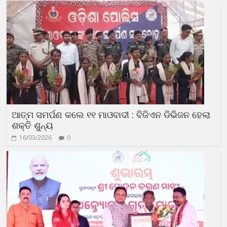
ଆତ୍ମ ସମର୍ପଣ କଲେ ୧୧ ମାଓବାଦୀ : ବିଜିଏନ ଡିଭିଜନ ହେଲା
ଶକ୍ତି ଶୁନ୍ୟ
16/03/2026
0