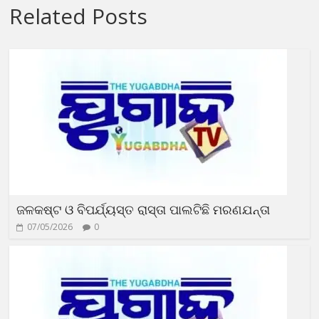
Related Posts
ଜଳକଷ୍ଟ ଓ ବିପର୍ଯ୍ୟସ୍ତ ରାସ୍ତା ପାଲଟିଛି ମରଣଯନ୍ତା
07/05/2026
0