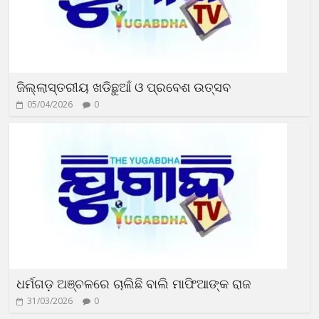
ଜିଲ୍ଲାସ୍ତରୀୟ ଖଡିଛୁଆଁ ଓ ପ୍ରବେଶ ଉତ୍ସବ
05/04/2026
0
ଧର୍ମଗଡ଼ ଅଞ୍ଚଳରେ ଚାଲିଛି ବାଲି ମାଫିଆଙ୍କ ରାଜ
31/03/2026
0