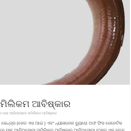
ାମିଲିକମ ଆବିଷ୍କାର
ନ ମାଛ ଆରିଅସୋମା ତାମିଲିକମ ଆବିଷ୍କାର
ଣ କେନ୍ଦ୍ର (ଜେଡ ଏସ ଆଇ ) ଏବଂ ନ୍ୟାସନେଲ ବ୍ୟୁରୋ ଅଫ ଫିସ ଜେନେଟିକ
ନ ମାଛ ଆରିଅସୋମା ତାମିଲିକମ ଆବିଷ୍କାର ଆରିଅସୋମା ବଂଶର ଏକ ନୂତନ