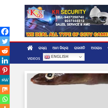
Skip
to
content
ରାଜ୍ୟ
ଆମ ଜିଲ୍ଲା
ରାଜନୀତି
ଅପରାଧ
ENGLISH
VIDEOS