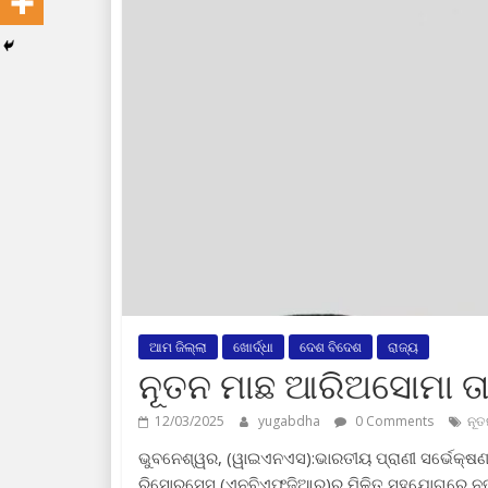
ଆମ ଜିଲ୍ଲା
ଖୋର୍ଦ୍ଧା
ଦେଶ ବିଦେଶ
ରାଜ୍ୟ
ନୂତନ ମାଛ ଆରିଅସୋମା ତ
12/03/2025
yugabdha
0 Comments
ନୂତ
ଭୁବନେଶ୍ୱର, (ୱାଇଏନଏସ):ଭାରତୀୟ ପ୍ରାଣୀ ସର୍ଭେକ୍ଷ
ରିସୋରସେସ (ଏନବିଏଫଜିଆର)ର ମିଳିତ ସହଯୋଗରେ ନୂତ