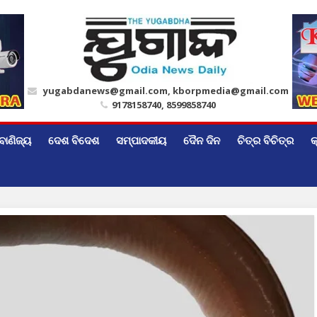
yugabdanews@gmail.com, kborpmedia@gmail.com
9178158740, 8599858740
ବାଣିଜ୍ୟ
ଦେଶ ବିଦେଶ
ସମ୍ପାଦକୀୟ
ଦୈନ ଦିନ
ଚିତ୍ର ବିଚିତ୍ର
କ