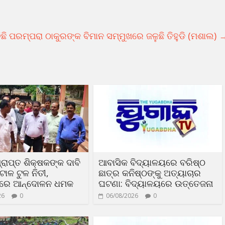
ିଛି ପରମ୍ପରା ଠାକୁରଙ୍କ ବିମାନ ସମ୍ମୁଖରେ ଜଳୁଛି ତିହୁଡି (ମଶାଲ)
୍ରାପ୍ତ ଶିକ୍ଷକଙ୍କ ଦାବି
ଆବାସିକ ବିଦ୍ୟାଳୟରେ ବରିଷ୍ଠ
ାଳ ଟୁଳ ନିତୀ,
ଛାତ୍ର କନିଷ୍ଠଙ୍କୁ ଅତ୍ୟାଚାର
ଦରେ ଆନ୍ଦୋଳନ ଧମକ
ଘଟଣା: ବିଦ୍ୟାଳୟରେ ଉତ୍ତେଜନା
26
0
06/08/2026
0