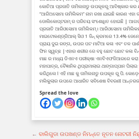
କୋଚିଆ ପ୍ରଜାତି ତାମିଲନାଡୁ ଉପକୂଳରୁ ଆବିଷ୍କାର କର ଯାଇ
“ଆରିଅସୋମା ତାମିଲିକମ” ନାମ ରଖା ଯାଇଛି କାରଣ ଏହା ତ
ଡୋଲିକୋପ୍ଟରମ୍ ର ପରିଚୟ ସଂଶୋଧିତ ହୋଇଛି | ଆଗରୁ 
ପ୍ରଜାତି ଆରିଓସୋମା ତାମିଲିକମ୍। ଆରିଓସୋମା ତାମିଲିକମ
ମାଇଟୋକଣ୍ଡ୍ରିଆଲ୍ ସିଓ 1 ଜିନ୍ କ୍ରମରେ 13.4% ଜେନେଟିକ
ପ୍ରାୟ ଦୁଇ ରଙ୍ଗ, ଉପର ପଟ ମାଟିଆ କଳା ଏବଂ ତଳ ପାର୍ଶ୍
ଫିନ ସ୍ୱଚ୍ଛ |ଏହାର ଶରୀର ରେ ବହୁ ଛୋଟ ଛୋଟ କଳା ବିନ୍
ମାଛ ର ମଧ୍ୟ ଡିଏନଏ ପରୀକ୍ଷା ଏନବିଏଫଜିଆରରେ କରା ଯା
ମହାପାତ୍ର, ବୈଜ୍ଞାନିକ ଥିପ୍ରାମାଲାଇ ଥାଙ୍ଗାପ୍ପାନ ପିଲ
କରିଥିଲେ l ଏହି ମାଛ କୁ ତାମିଲନାଡୁ ଉପକୂଳ ରୁ ପି. କୋଡ଼
ମଲିକୁଲାର ଉପରେ ଆଧାରିତ ସବିଶେଷ ବିବରଣୀ ଆନ୍ତରଜାତିକ
Spread the love
←
ବାଲିଗୁଡା ଉପଖଣ୍ଡ ନିମନ୍ତେ ନୂତନ ନୋଟରୀ ନିଯୁ