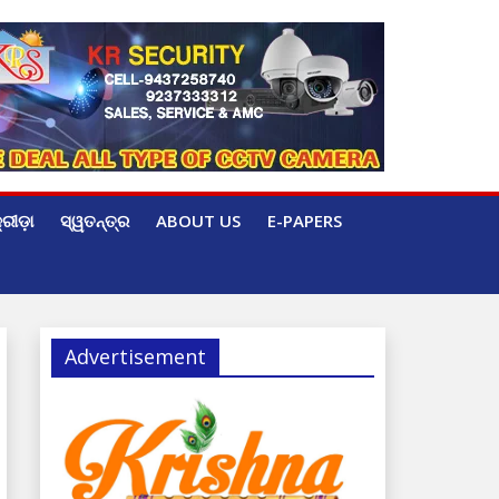
୍ରୀଡ଼ା
ସ୍ୱତନ୍ତ୍ର
ABOUT US
E-PAPERS
Advertisement