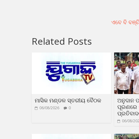
ଏବେ ବି ବଞ୍ଚ
Related Posts
ମାସିକ ମଣ୍ଡଳ ସ୍ତରୀୟ ବୈଠକ
ଅନୁଦାନ ପ
ପୂରଣରେ ଟ
06/08/2026
0
ପ୍ରତିବା
06/08/20