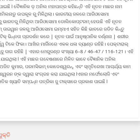
ଛି l ବୈଜ୍ଞାନିକ ଡ଼ ଅନିଲ ମହାପାତ୍ର କହିଛନ୍ତି ଏହି ନୂତନ ମାଛର ନାମ
ାମିଲନାଡୁ ଉପକୂଳ ରୁ ମିଳିଥିଲା। ଭାରତୀୟ ଜଳରେ ଆରିଓସୋମା
ଭାରତରୁ ମିଳିଥିବା ଆରିଓସୋମା ଡୋଲିକୋପ୍ଟରମ୍ ହେଉଛି ଏହି ନୂତନ
୍ ତାଇୱାନ ଜଳରୁ ଆରିଓସୋମା ଇମ୍ମାଏ ସହିତ କିଛି ଭାବରେ ଜଡିତ କିନ୍ତୁ
୍ ଭିନ୍ନତା ପ୍ରଦର୍ଶନ କରେ | ନୂତନ ପାଇଁ ଆନୁଷ୍ଠାନିକ ବର୍ଣ୍ଣନା | ଶରୀର
ୱ ଟିକେ ଫିକା। ଆଖିର ମାର୍ଜିନରେ ଏକକ ଧଳା ବ୍ୟାଣ୍ଡ ରହିଛି। ପେକ୍ଟାରାଲ୍
ଦୁ ଦାଗ ରହିଛି | ଏହାର ମେରୁଦଣ୍ଡ ସଂଖ୍ୟା 6–8 / 46-47 / 116-121। ଏହି
ଇଥିଲା l ଏହି ମାଛର ଗବେଷଣାରେ ମିଳିତ ଭାବେ ବୈଜ୍ଞାନିକ ଅନିଲ
ାଇ ଅଜିତ କୁମାର, ପରମସିଭମ୍ କୋଡେଶ୍ୱରନ୍, ଏବଂ ସ୍ମୃତିରେଖା ଆଚାର୍ଯ୍ୟ କାମ
େଶ୍ୱରନ ଙ୍କ ଦ୍ୱାରା ସଂଗ୍ରହ କରା ଯାଇଥିଲା lଏହାର ମର୍ଫୋଲୋଜି ଏବଂ
 ଖ୍ୟାତି ସମ୍ପନ୍ନ ପତ୍ରିକା ଜୁ ଟାକ୍ସାରେ ପ୍ରକାଶ ପାଇଛି l
କ୍ତି