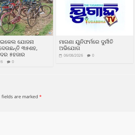
ସାଇକେଲ ଯୋଜନା
ମାଗଣା ୟୁନିଫର୍ମରେ ଦୁର୍ନୀତି
ଦେଉଛନ୍ତି ୩୫ଶହ,
ଅଭିଯୋଗ
 ଦର ୫ହଜାର
06/08/2026
0
26
0
 fields are marked
*