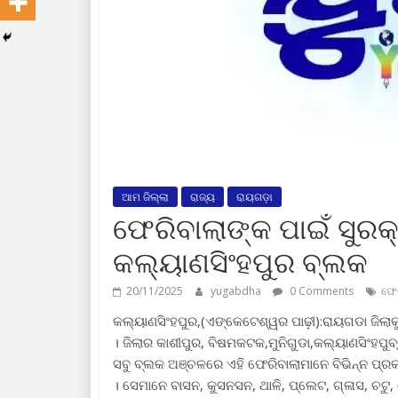
ଆମ ଜିଲ୍ଲା
ରାଜ୍ୟ
ରାୟଗଡ଼ା
ଫେରିବାଲାଙ୍କ ପାଇଁ ସୁରକ୍
କଲ୍ୟାଣସିଂହପୁର ବ୍ଲକ
20/11/2025
yugabdha
0 Comments
ଫେର
କଲ୍ୟାଣସିଂହପୁର,(ଏଙ୍କେଟେଶ୍ୱର ପାଢ଼ୀ):ରାୟଗଡା ଜିଲାକୁ
। ଜିଲାର କାଶୀପୁର, ବିଷମକଟକ,ମୁନିଗୁଡା,କଲ୍ୟାଣସିଂହପ
ସବୁ ବ୍ଲକ ଅଞ୍ଚଳରେ ଏହି ଫେରିବାଲାମାନେ ବିଭିନ୍ନ ପ୍ରକା
। ସେମାନେ ବାସନ, କୁସନସନ, ଥାଳି, ପ୍ଲେଟ, ଗ୍ଳାସ, ଚଟୁ