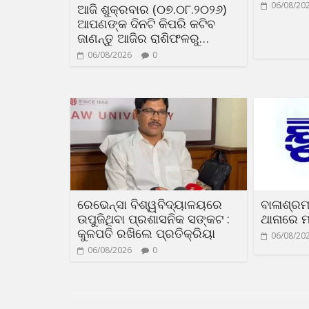
06/08/20
ଆଜି ଶୁକ୍ରବାର (୦୭.୦୮.୨୦୨୬)
ଆପଣଙ୍କ ଦିନଟି କିପରି କଟିବ
ଜାଣନ୍ତୁ ଆଜିର ରାଶିଫଳରୁ…
06/08/2026
0
ରେଭେନ୍ସା ବିଶ୍ୱବିଦ୍ୟାଳୟରେ
ବାଳାଶ୍ରମ
ଉପୁଜିଥିବା ପ୍ରଶାସନିକ ସଙ୍କଟ :
ଥାନାରେ ମ
କୁଳପତି ରଖିଲେ ପ୍ରତିକ୍ରିୟା
06/08/20
06/08/2026
0