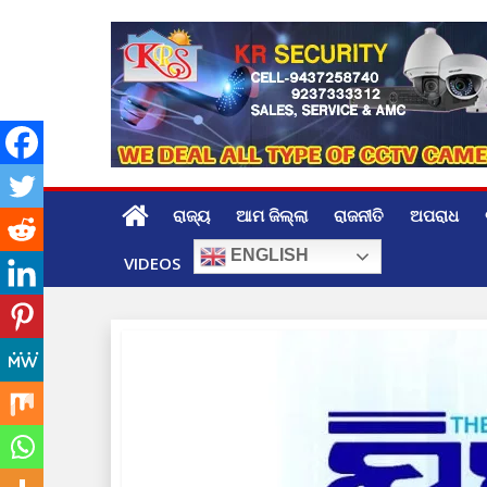
Skip
to
content
ରାଜ୍ୟ
ଆମ ଜିଲ୍ଲା
ରାଜନୀତି
ଅପରାଧ
ENGLISH
VIDEOS