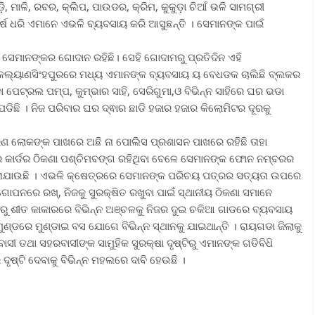
ି, ମାଳି, ରବର, କ୍ଲିପ, ପାଉଡର, କ୍ରିମ, କୁକୁଡ଼ା ଚିଆଁ ଭଳି ସାମଗ୍ରୀ
ର୍ଷ ଧରି ଏମାନେ ଏଭଳି ବ୍ୟବସାୟ କରି ଆସୁଛନ୍ତି । ସେମାନଙ୍କ ପାଇଁ
 ସେମାନଙ୍କର ଗୋଦାନ ରହିଛି। ସେହି ଗୋଦାମରୁ ପ୍ରତିଦିନ ଏହି
ି । କଲ୍ୟାଣସିଂହପୁରରେ ମଧ୍ୟ ଏମାନଙ୍କ ବ୍ୟବସାୟ ୟ ବେଧଡକ ଚାଲିଛି ବ୍ଲକର
ଡା ପେଟ୍ରଲ ପମ୍ପ, କୁମ୍ଭାର ସାହି, ସେରିଗୁମା,ଓ ବିଭିନ୍ନ ସାହିରେ ଘର ଭଡା
ପଡିଛି । ନିଜ ପରିବାର ଘର ଦ୍ଵାର ଛାଡି ହଜାର ହଜାର କିଲୋମିଟର ଦୂରକୁ
ରଣ ଲୋକଙ୍କ ପାଖରେ ଅଛି ନା ପୋଲିସ ପ୍ରଶାସନ ପାଖରେ ରହିଛି ତାହା
ର କାର୍ଡର ଠିକଣା ପଶ୍ଚିମବଙ୍ଗ ରହିଥିବା ବେଳେ ସେମାନଙ୍କ ଫୋନ ନମ୍ବରର
େ କରାଯାଉଛି । ଏଭଳି କ୍ଷେତ୍ରରେ ସେମାନଙ୍କ ପରିଚୟ ପତ୍ରର ସତ୍ୟତା ଉପରେ
 ଗୋପନରେ ରଖ୍, ନିଜକୁ ସୁରକ୍ଷିତ ରଖୁବା ପାଇଁ ସ୍ଥାନୀୟ ଠିକଣା ସମାନେ
ରୁ ଶୀତ କାକାରରେ ବିଭିନ୍ନ ଅଞ୍ଚଳକୁ ନିଜର ଦୁଇ ଚକିଆ ଗାଡରେ ବ୍ୟବସାୟ
 ମୁଣ୍ଡରେ ମୁଣ୍ଡାଇ ବସ ଯୋଗେ ବିଭିନ୍ନ ସ୍ଥାନକୁ ଯାଇଥାନ୍ତି । ରାୟଗଡା ଜିଲାକୁ
ସୀ ତଥା ସହରବାସୀଙ୍କ ସାମୁହିକ ସୁରକ୍ଷା ଦୃଷ୍ଟିରୁ ଏମାନଙ୍କ ଗତିବିଧ‌ି
ୃଷ୍ଟି ଦେବାକୁ ବିଭିନ୍ନ ମହଲରେ ଦାବି ହେଉଛି ।