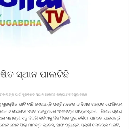
ଷିତ ସ୍ଥାନ ପାଲଟିଛି
ିବାଲାଙ୍କ ପାଇଁ ସୁରକ୍ଷିତ ସ୍ଥାନ ପାଲଟିଛି କଲ୍ୟାଣସିଂହପୁର ବ୍ଲକ
 ସୁରକ୍ଷିତ ଭାବି ବାଛି ନେଇଛନ୍ତି ପଶ୍ଚିମବଙ୍ଗ ଓ ବିହାର ରାଜ୍ୟର ଫେରିବାଲା
ୁବ୍ଲକ ଓ ରାୟଗଡା ସଦର ମହକୁମାରେ ଏମାନଙ୍କ ଆଡ୍ଡାସ୍ଥଳୀ । ଜିଲାର ପ୍ରାୟ
ର ସାମଗ୍ରୀ ସବୁ ବିକ୍ରି କରିବାକୁ ନିଜ ନିଜର ଦୁଇ ଚକିଆ ଯାନରେ ଯାଇଥାନ୍ତି
, ଛୋଟ ଛୋଟ ପିଲା ମାନଙ୍କ ଡ୍ରେସ, ହାଫ ପ୍ୟାଣ୍ଟ, ସ୍ତ୍ରୀ ଲୋକଙ୍କ ନାଇଟି,