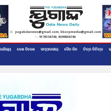
yugabdanews@gmail.com, kborpmedia@gmail.com
9178158740, 8599858740
ବାଣିଜ୍ୟ
ଦେଶ ବିଦେଶ
ସମ୍ପାଦକୀୟ
ଦୈନ ଦିନ
ଚିତ୍ର ବିଚିତ୍ର
କ