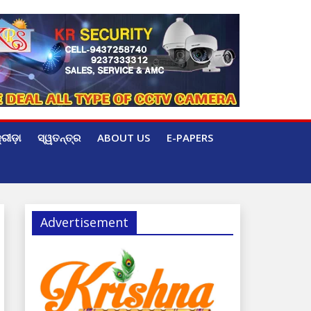
୍ରୀଡ଼ା
ସ୍ୱତନ୍ତ୍ର
ABOUT US
E-PAPERS
Advertisement