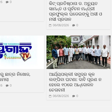
26
0
କିଟ୍ ପ୍ରତିଷ୍ଠାତା ଡ. ଅଚ୍ୟୁତ
ସାମନ୍ତ ଓ ପୂର୍ବତନ ମନ୍ତ୍ରୀ
ପ୍ରଫୁଲ୍ଲ ଘଡେଇଙ୍କୁ ଅସୀ ଓ
ମସୀ ପ୍ରଦାନ
06/08/2026
0
ରୁ ଛାତ୍ର ନିଖୋଜ,
ଆର୍ଯ୍ୟପଲ୍ଲୀ ସମୁଦ୍ର କୂଳ
ାମଲା
ଲଙ୍ଘିବା ଘଟଣା: ଦାବି ପୂରଣ ନ
ହେଲେ ୧୦ରେ ଆନ୍ଦୋଳନ
26
0
ଚେତାବନୀ
06/08/2026
0