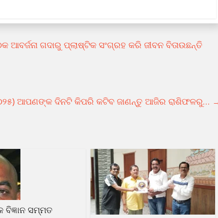
ଆବର୍ଜନା ଗଦାରୁ ପ୍ଲାଷ୍ଟିକ ସଂଗ୍ରହ କରି ଜୀବନ ବିତାଉଛନ୍ତି
୨୦୨୫) ଆପଣଙ୍କ ଦିନଟି କିପରି କଟିବ ଜାଣନ୍ତୁ ଆଜିର ରାଶିଫଳରୁ…
ଳକ ବିଜ୍ଞାନ ସମ୍ମତ