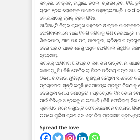
କମ୍ବଳ, ବେଡ଼ସିଟ୍, ଟାୱାଲ, ଚପଲ, ଗ୍ରାଇଣ୍ଡର, ଟିଭି, ଚୁଡ଼
ଗ୍ରାମାଞ୍ଚଳ ଲୋକଙ୍କ ପାଖରେ ପହଞ୍ଚାଇଥାନ୍ତି । ଦୀର୍ଘ ବ
କୋଲକାତାରୁ ଟ୍ରକ୍ ଟ୍ରକ୍ ଜିନିଷ
ଆଣିଥାନ୍ତି ଜିଲାର ପ୍ରମୁଖ ସହରରେ ଓ ବ୍ଲକ ମାନଙ୍କରେ
ଫେରିବାଲାମାନେ ମାଲ ବିକ୍ରି କରିବାକୁ କିଣି ନେଇଥାନ୍ତ
ଶିକାରପାଇ, ଥାନା ପଛ ପଟ, ମାଝୀଗୁଡା, କ୍ରିଷ୍ନା ପାତ୍ରଗୁ
ନେଇ ପ୍ରାୟ ପାଞ୍ଚ ଶହରୁ ଅଧିକ ଫେରିବାଲା ରହୁଥ‌ିବା ଜଣା
ବ୍ୟବସାୟ
କରିବାକୁ ଆସିବାର ଅଭିପ୍ରାୟ କଣ ତାର ଉତ୍ତର ନା ସାଧା
ଜଣାପଡ଼ୁନି। କିଛି ଫେରିବାଲା ନିଜର ପରିଚୟ ପତ୍ର ଆଧା
ଠିକଣା ରାୟଗଡା ମୁନିଗୁଡା, ଗୁଣପୁର ରହିଥିବା ସନ୍ଦେହ
ପ୍ରଶ୍ନବାଚୀ ସୃଷ୍ଟି କରୁଛି।ସେମାନଙ୍କ ପ୍ରକୃତ ଠିକଣାକୁ
ଦେଉଥିବା ଜଣାପ ଜଣାପଡୁଛି । ପ୍ରତ୍ୟେକ ଦିନ ଭୋର ୫ଟା
ପାଇଁ ବିଭିନ୍ନ ଅଞ୍ଚଳକୁ ଯାଇଥାନ୍ତି। କିଛି ଫେରିବାଲା ନିଜ
ସୁରକ୍ଷିତ ମନେ କରୁଛନ୍ତି ଫେରିବାଲାମାନେ ରାୟଗଡା ଜିଲାବା
ଉପରେ ପୁଲିସ ପ୍ରଶାସନ ଏବଂ ଜିଲା ପ୍ରଶାସନ ସ୍ବତନ୍ତ୍ର ଦ
Spread the love