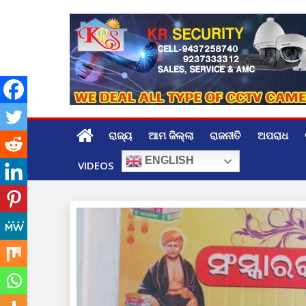
Skip
to
content
ରାଜ୍ୟ
ଆମ ଜିଲ୍ଲା
ରାଜନୀତି
ଅପରାଧ
ENGLISH
VIDEOS