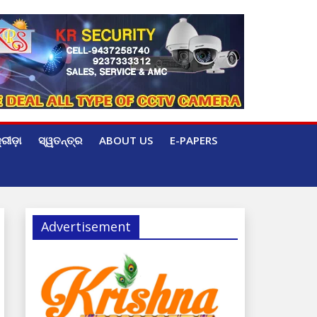
୍ରୀଡ଼ା
ସ୍ୱତନ୍ତ୍ର
ABOUT US
E-PAPERS
Advertisement