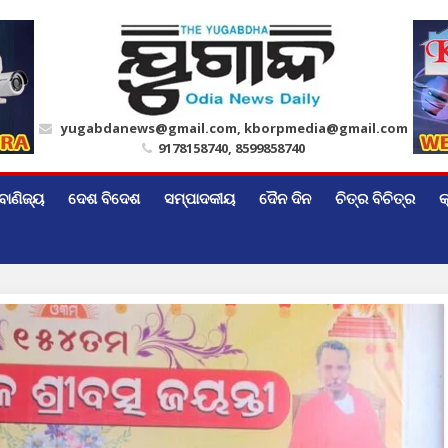
yugabdanews@gmail.com, kborpmedia@gmail.com
9178158740, 8599858740
ବାଣିଜ୍ୟ
ଦେଶ ବିଦେଶ
ସମ୍ପାଦକୀୟ
ଦୈନ ଦିନ
ଚିତ୍ର ବିଚିତ୍ର
କ