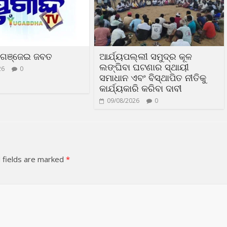
ହ ଗଞ୍ଜେଇ ଜବତ
ଆର୍ଯ୍ୟପଲ୍ଲୀ ସମୁଦ୍ର କୂଳ
ଲଙ୍ଘିବା ଘଟଣାର ସ୍ଥାୟୀ
26
0
ସମାଧାନ ଏବଂ ବିସ୍ଥାପିତ ନୀତିକୁ
କାର୍ଯ୍ୟକାରି କରିବା ଦାବୀ
09/08/2026
0
 fields are marked
*