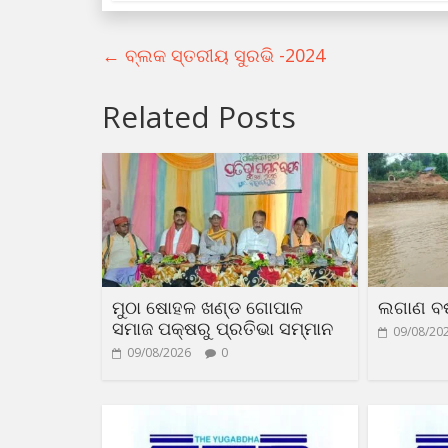
←
ବ୍ଲକ ସ୍ତରୀୟ ସୁରଭି -2024
Related Posts
ମୁଠା ଷୋହଳ ଖଣ୍ଡ ଗୋପାଳ
ଲଗାଣ ବର୍
ସମାଜ ପକ୍ଷରୁ ପ୍ରତିଭା ସମ୍ମାନ
09/08/20
09/08/2026
0