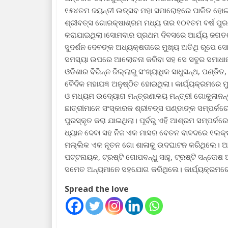
୧୫୪ତମ ଜୟନ୍ତୀ ଉତ୍ସବ ମହା ସମାରୋହରେ ପାଳିତ ହୋଇ
ଶ୍ରୀବତ୍ସ ଗୋରକ୍ଷାଶ୍ରମ ମଧ୍ୟ ତାର ୧୦୧ତମ ବର୍ଷ ପୁରଣ
କରାଯାଇଥିଲା।ସୋମବାର ପ୍ରଥମ ଦିବସରେ ଆର୍ଯ୍ୟ ଜଗତରେ 
ସୁଦର୍ଶନ ଦେବଙ୍କ ଅଧ୍ୟକ୍ଷତାରେ ମୁଖ୍ୟ ଅତିଥି ରୂପେ 
ସମସ୍ୟା ଉପରେ ଆଲୋଚନା କରିବା ସହ ସେ ସବୁର ସମାଧାନ ପ
ଓଡିଶାର ବିଭିନ୍ନ ଜିଲ୍ଲାରୁ ସଂଖ୍ୟାଧିକ ସାଧୁସନ୍ଥ, ପଣ୍ଡ
ବୈଦିକ ମହାଯଜ୍ଞ ଅନୁଷ୍ଠିତ ହୋଇଥିଲା। କାର୍ଯ୍ୟକ୍ରମରେ ମ
ଓ ମଧ୍ୟମ ଉଦ୍ୟୋଗ ମନ୍ତ୍ରଣାଳୟ ମନ୍ତ୍ରୀ ଗୋକୁଳାନନ୍ଦ
ଛାତ୍ରୀମାନେ ସଂସ୍କାରକ ଶ୍ରୀବତ୍ସ ପଣ୍ଡାଙ୍କ ସମ୍ପର୍କରେ
ପୁରସ୍କୃତ କରା ଯାଇଥିଲା। ପୂର୍ବରୁ ଏହି ଆଶ୍ରମ ସମ୍ପର୍କର
ଧ୍ୟାନ ଦେବା ସହ ନିଜ ଏକ ମାସର ବେତନ ବାବଦରେ ୧ଲକ୍ଷ 
ମଲ୍ଲିକ ଏକ ନୂତନ ଗୋ ଶାଳାକୁ ଉଦଘାଟନ କରିଥିଲେ। ଅନ୍ୟମ
ପଟ୍ଟନାୟକ, ଟ୍ରଷ୍ଟି ଗୋପବନ୍ଧୁ ସାହୁ, ଟ୍ରଷ୍ଟି ସନ୍ତୋଷ 
ସମେତ ଅନ୍ୟମାନେ ସହଯୋଗ କରିଥିଲେ। କାର୍ଯ୍ୟକ୍ରମରେ
Spread the love