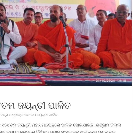
୪ତମ ଜୟନ୍ତୀ ପାଳିତ
ୀବତ୍ସ ପଣ୍ଡାଙ୍କ ୧୫୪ତମ ଜୟନ୍ତୀ ପାଳିତ
କ ୧୫୪ତମ ଜୟନ୍ତୀ ମହାସମାରୋହରେ ପାଳିତ ହୋଇଯାଇଛି, ଗଞ୍ଜାମ ଜିଲ୍ଲା
ଗୋରକ୍ଷା ଆଶ୍ରମରେ ବିଶିଷ୍ଠ ସମାଜ ସଂସ୍କାରକ ଶ୍ରୀବତ୍ସ ପଣ୍ଡାଙ୍କ