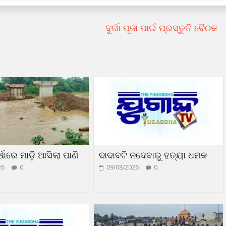
ଦୁର୍ଗା ପୂଜା ପାଇଁ ପ୍ରସ୍ତୁତି ବୈଠକ
ଷାରେ ମାଡ଼ି ଆସିଲା ପାଣି
ଦାଦାବଟି ନଦେବାରୁ ହତ୍ୟା ଧମକ
26
0
09/08/2026
0