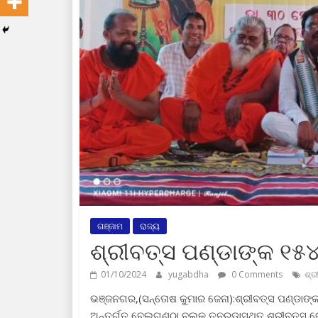
ଗଞ୍ଜାମ
ରାଜ୍ୟ
ଶ୍ରୀବତ୍ସ ପଣ୍ଡାଙ୍କ ୧୫
01/10/2024
yugabdha
0 Comments
ଶ୍ର
ଭଞ୍ଜନଗର,(ସନ୍ତୋଷ କୁମାର ଜେନା):ଶ୍ରୀବତ୍ସ ପଣ୍ଡାଙ୍
ଅନ୍ତର୍ଗତ ବେଲଗୁଣ୍ଠା ବ୍ଲକ ତନରଡାସ୍ଥିତ ଶ୍ରୀବତ୍ସ 