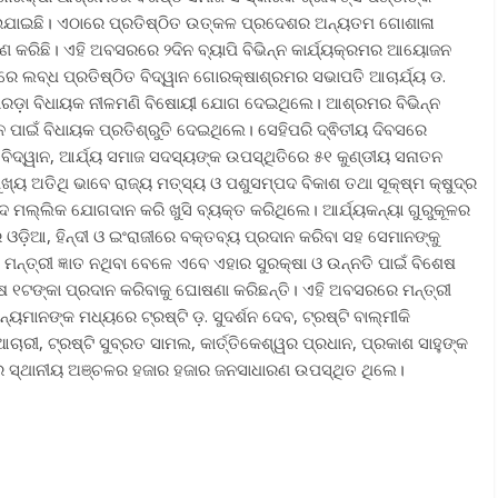
ଯାଇଛି। ଏଠାରେ ପ୍ରତିଷ୍ଠିତ ଉତ୍କଳ ପ୍ରଦେଶର ଅନ୍ୟତମ ଗୋଶାଳା
 କରିଛି। ଏହି ଅବସରରେ ୨ଦିନ ବ୍ୟାପି ବିଭିନ୍ନ କାର୍ଯ୍ୟକ୍ରମର ଆୟୋଜନ
ଲବ୍ଧ ପ୍ରତିଷ୍ଠିତ ବିଦ୍ୱାନ ଗୋରକ୍ଷାଶ୍ରମର ସଭାପତି ଆଚାର୍ଯ୍ୟ ଡ.
ସୋରଡ଼ା ବିଧାୟକ ନୀଳମଣି ବିଷୋୟୀ ଯୋଗ ଦେଇଥିଲେ। ଆଶ୍ରମର ବିଭିନ୍ନ
ାଇଁ ବିଧାୟକ ପ୍ରତିଶ୍ରୁତି ଦେଇଥିଲେ। ସେହିପରି ଦ୍ଵିତୀୟ ଦିବସରେ
ିତ, ବିଦ୍ୱାନ, ଆର୍ଯ୍ୟ ସମାଜ ସଦସ୍ୟଙ୍କ ଉପସ୍ଥିତିରେ ୫୧ କୁଣ୍ଡୀୟ ସନାତନ
ୁଖ୍ୟ ଅତିଥି ଭାବେ ରାଜ୍ୟ ମତ୍ସ୍ୟ ଓ ପଶୁସମ୍ପଦ ବିକାଶ ତଥା ସୂକ୍ଷ୍ମ କ୍ଷୁଦ୍ର
 ମଲ୍ଲିକ ଯୋଗଦାନ କରି ଖୁସି ବ୍ୟକ୍ତ କରିଥିଲେ। ଆର୍ଯ୍ୟକନ୍ୟା ଗୁରୁକୂଳର
 ଓଡ଼ିଆ, ହିନ୍ଦୀ ଓ ଇଂରାଜୀରେ ବକ୍ତବ୍ୟ ପ୍ରଦାନ କରିବା ସହ ସେମାନଙ୍କୁ
େ ମନ୍ତ୍ରୀ ଜ୍ଞାତ ନଥିବା ବେଳେ ଏବେ ଏହାର ସୁରକ୍ଷା ଓ ଉନ୍ନତି ପାଇଁ ବିଶେଷ
୧ଟଙ୍କା ପ୍ରଦାନ କରିବାକୁ ଘୋଷଣା କରିଛନ୍ତି। ଏହି ଅବସରରେ ମନ୍ତ୍ରୀ
ାନଙ୍କ ମଧ୍ୟରେ ଟ୍ରଷ୍ଟି ଡ଼. ସୁଦର୍ଶନ ଦେବ, ଟ୍ରଷ୍ଟି ବାଲ୍ମୀକି
ଆଚାରୀ, ଟ୍ରଷ୍ଟି ସୁବ୍ରତ ସାମଲ, କାର୍ତ୍ତିକେଶ୍ୱର ପ୍ରଧାନ, ପ୍ରକାଶ ସାହୁଙ୍କ
 ସ୍ଥାନୀୟ ଅଞ୍ଚଳର ହଜାର ହଜାର ଜନସାଧାରଣ ଉପସ୍ଥିତ ଥିଲେ।