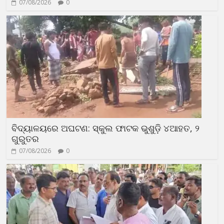
07/08/2026
0
ବିଦ୍ୟାଳୟରେ ଅଘଟଣ: ସ୍କୁଲ ଫାଟକ ଭୁଶୁଡ଼ି ୪ଆହତ, ୨
ଗୁରୁତର
07/08/2026
0