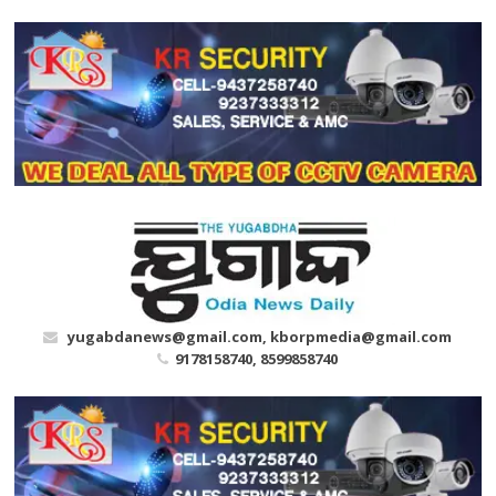
Skip
to
content
yugabdanews@gmail.com, kborpmedia@gmail.com
9178158740, 8599858740