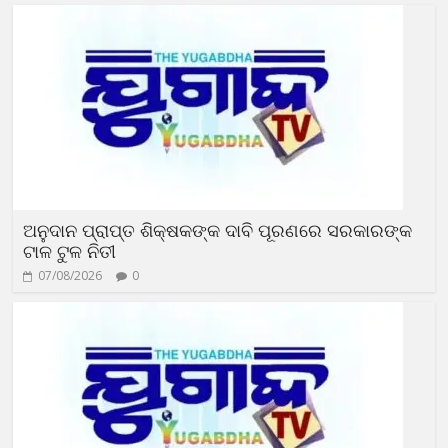
ଅନୁଦାନ ପ୍ରାପ୍ତ ଶିକ୍ଷକଙ୍କ ଦାବି ପୂରଣରେ ସରକାରଙ୍କ
ଟାଳ ଟୁଳ ନିତୀ
07/08/2026
0