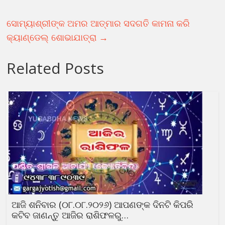
ସୋମ୍ୟାଶ୍ରୀଙ୍କ ଅମର ଆତ୍ମାର ସଦଗତି କାମନା କରି
କ୍ୟାଣ୍ଡେଲ୍ ଶୋଭାଯାତ୍ରା
→
Related Posts
ଆଜି ଶନିବାର (୦୮.୦୮.୨୦୨୬) ଆପଣଙ୍କ ଦିନଟି କିପରି
କଟିବ ଜାଣନ୍ତୁ ଆଜିର ରାଶିଫଳରୁ…