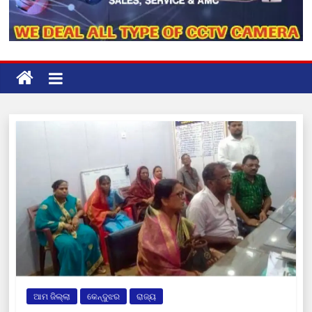
ଆମ ଜିଲ୍ଲା
କେନ୍ଦୁଝର
ରାଜ୍ୟ