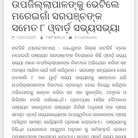
ଉପଜିଲ୍ଲାପାଳଙ୍କୁ ଭେଟିଲେ
ମରେଇଗାଁ ସରପଞ୍ଚଙ୍କ
ସମେତ ୮ ଓ୍ବାର୍ଡ଼ ସଭ୍ୟସଭ୍ୟା
16/07/2025
YWPSENU3
0 Comments
ହାଟଡିହି (ଓ୍ବାଇଏନଏସ) : କେନ୍ଦୁଝର ଜିଲ୍ଲା ହାଟଡିହି ବ୍ଲକ
ମରେଇଗାଁ ପଞ୍ଚାୟତ ସରପଞ୍ଚଙ୍କ ବିରୋଧରେ କିଛି ଓ୍ବାର୍ଡ଼ ସଭ୍ୟ
ସଭ୍ୟା ମାନେ ଉପଜିଲ୍ଲାପାଳଙ୍କ ନିକଟରେ ଅଭିଯୋଗ କରିବା ସହ
ଅନସ୍ତା ଆଣିବା ପାଇଁ ଦାବି କରିଥିଲେ। ସରପଞ୍ଚ ସତ୍ୟଭାମା ଜେନା
ଗତକାଲି ୮ ଜଣ ୱାର୍ଡ଼ ସଭ୍ୟ ସଭ୍ୟାଙ୍କୁ ସାଙ୍ଗରେ ଧରି
ଉପଜିଲ୍ଲାପାଳଙ୍କ ନିକଟରେ ଦ୍ବାରସ୍ଥ ହୋଇ ବିରୋଧି କରିଥିବା
ଅଭିଯୋଗକୁ ଖଣ୍ଡନ କରିବା ସହ ଏହା ସୁକଳ୍ପିତ, ଅମୂଳକ ଓ
ଭିଭିହୀନ ବୋଲି ଦର୍ଶାଇଛନ୍ତି। ପ୍ରତ୍ୟେକ ମାସିକ ବୈଠକରେ
ପଞ୍ଚାୟତ ସଭାଗୃହରେ ପଞ୍ଚାୟତ ନିର୍ବାହୀ ଅଧୂକାରୀ ଙ୍କ ଦ୍ଵାରା
ସମସ୍ତ ଓ୍ବାର୍ଡ଼ ସଭ୍ୟସଭ୍ୟାଙ୍କ ଉପସ୍ଥିତିରେ ସରକାରଙ୍କ ଦ୍ଵାରା
ଆସିଥିବା ସମସ୍ତ କାର୍ଯ୍ୟାବଳି ପ୍ରକାଶ କରାଇଥାଏ। ପଞ୍ଚାୟତକୁ
ବିଭିନ୍ନ ଯୋଜନାରେ ଆସୁଥିବା ଅନୁଦାନ କୁ ସର୍ବସମ୍ମତି କ୍ରମେ
ପୁଙ୍ଖାନୁପୁଙ୍ଖ ଆଲୋଚନା କରାଯାଏ। ସମସ୍ତ ଓ୍ବାର୍ଡ଼ ସଭ୍ୟ ସଭ୍ୟା