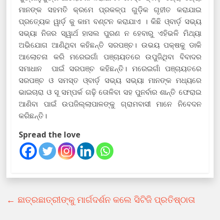
ମାନଙ୍କ ସହମତି କ୍ରମେ ପ୍ରକଳ୍ପ ଗୁଡ଼ିକ ଗୃହୀତ କରାଯାଇ
ପ୍ରତ୍ୟେକ ୱାର୍ଡ଼ କୁ କାମ ବଣ୍ଟନ କରାଯାଏ । କିଛି ଓ୍ବାର୍ଡ଼ ସଭ୍ୟ
ସଭ୍ୟା ନିଜର ସ୍ୱାର୍ଥ ହାସଲ ପୁରଣ ନ ହେବାରୁ ଏହିଭଳି ମିଥ୍ୟା
ଅଭିଯୋଗ ଆଣିଥିବା କହିଛନ୍ତି ସରପଞ୍ଚ। ଉଭୟ ପକ୍ଷକୁ ଡାକି
ଆଲୋଚନା କରି ମରେଇଗାଁ ପଞ୍ଚାୟତରେ ଉପୁଜିଥିବା ବିବାଦର
ସମାଧାନ ପାଇଁ ସରପଞ୍ଚ କହିଛନ୍ତି। ମରେଇଗାଁ ପଞ୍ଚାୟତରେ
ସରପଞ୍ଚ ଓ ସମସ୍ତ ଓ୍ବାର୍ଡ଼ ସଭ୍ୟ ସଭ୍ୟା ମାନଙ୍କ ମଧ୍ୟରେ
ଭାଇଚାରା ଓ ସୂ ସମ୍ପର୍କ ଗଢ଼ି ତୋଳିବା ସହ ପୁନର୍ବାର ଶାନ୍ତି ଫେରାଇ
ଆଣିବା ପାଇଁ ଉପଜିଲ୍ଲାପାଳଙ୍କୁ ଗ୍ରାମବାସୀ ମାନେ ନିବେଦନ
କରିଛନ୍ତି।
Spread the love
←
ଛାତ୍ରଛାତ୍ରୀଙ୍କୁ ମାର୍ଗଦର୍ଶନ କଲେ ସିଟିଜି ପ୍ରତିଷ୍ଠାତା