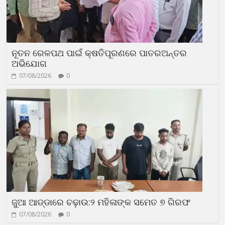
ନୂତନ ରେଳପଥ ପାଇଁ କ୍ଷତିପୂରଣରେ ପାତରଅନ୍ତର
ଅଭିଯୋଗ
07/08/2026
0
ଜୁଆ ଆଡ୍ଡାରେ ଚଢ଼ାଉ:୨ ମହିଳାଙ୍କ ସମେତ ୭ ଗିରଫ
07/08/2026
0