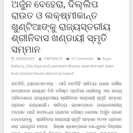
ଅର୍ଜୁନ ବେହେରା, ଦିଲ୍ଲିପ
ରାଉତ ଓ ଲକ୍ଷ୍ମୀକାନ୍ତ
ଖୁଣ୍ଟିଆଙ୍କୁ ରାଜ୍ୟସ୍ତରୀୟ
ଶ୍ରୀନିବାସ ଖଣ୍ଡାୟୀ ସ୍ମୃତି
ସମ୍ମାନ
28/09/2025
YWPSENU3
0 Comments
Arjun
,
Behera
Dilip Raut and Laxmikant Khuntia awarded with state-
level Srinivas Kavdei Memorial Award
ହାଟଡିହି, (ଓ୍ବାଇଏନଏସ) : ଆଜି ହାଟଡିହି ସାହିତ୍ୟ ଘରର ବାର୍ଷିକ
ଉତ୍ସବରେ ରାଜ୍ୟର ତିନି ବରିଷ୍ଠ ପ୍ରତିଭା ଧାରୀଙ୍କୁ ଏକ ଭବ୍ୟ
ପରିବେଶରେ ରାଜ୍ୟସ୍ତରୀୟ ଶ୍ରୀନିବାସ ଖଣ୍ଡାୟୀ ସ୍ମୃତି ସମ୍ମାନ
ପ୍ରଦାନ କରାଯାଇଛି। ସାହିତ୍ୟ କ୍ଷେତ୍ରରେ ଉଲ୍ଲେଖନୀୟ
ଅବଦାନ ପାଇଁ ହାତୀବନ୍ଧା ଗ୍ରାମର ବରିଷ୍ଠ ଲେଖକ ଅର୍ଜୁନ ଚାରଣ
ବେହେରାଙ୍କୁ ଶ୍ରୀନିବାସ ଖଣ୍ଡାୟୀ ସ୍ମୃତି ସମ୍ମାନ ୨୦୨୫ ପ୍ରଦାନ
କରା ଯାଇଥିବା ବେଳେ ଶିକ୍ଷା କ୍ଷେତ୍ରରେ କେନ୍ଦୁଝର ଜିଲ୍ଲାର