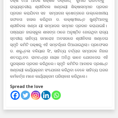
ଦକ୍ଷ ତଥା ଆଦର୍ଶ ଶିକ୍ଷକ ଦିଲ୍ଲୀପ୍ କୁମାର ରାଉତଙ୍କୁ
ରାଜ୍ୟସ୍ତରୀୟ ଶ୍ରୀନିବାସ ଖଣ୍ଡାୟୀ ଶିକ୍ଷାସମ୍ମାନ ପ୍ରଦାନ
ପ୍ରଦାନ କରାଯିବବା ସହ ସମ୍ପାଦନା କ୍ଷେତ୍ରରେ ଉଲ୍ଲେଖନୀୟ
ସଫଳତା ହାସଲ କରିଥିବା ଡ. ଲକ୍ଷ୍ମୀକାନ୍ତ ଖୁଣ୍ଟିଆଙ୍କୁ
ଶ୍ରୀନିବାସ ଖଣ୍ଡା ୟୀ ସମ୍ପାଦନା ସମ୍ମାନ ପ୍ରଦାନ କରାଯାଇଛି।
ପଞ୍ଚାୟତ ହାଇସ୍କୁଲ ଶାସଙ୍ଗ ଠାରେ ଅନୁଷ୍ଠିତ ହୋଇଥିବା ରାଜ୍ୟ
ସ୍ତରୀୟ ସାହିତ୍ୟ ସମାରୋହ ଅବସରରେ ଶ୍ରୀନିବାସ ଖଣ୍ଡେଇ
ସ୍ମୃତି କମିଟି ପକ୍ଷରୁ ଏହି ସମ୍ବର୍ଦ୍ଧନା ଦିଆଯାଇଥିଲା। ପ୍ରଫେସର
ଡ. ଶକୁନ୍ତଳା ବଳିୟାର ସିଂ, ସାହିତ୍ୟ ଚର୍ଚ୍ଚାର ସମ୍ପାଦକ ନିହାର
ଶତପଥି,ବଡ. ରାମଚନ୍ଦ୍ର ନାୟକ ଅତିଥି ଭାବେ ଯୋଗଦେଇ ଏହି
ପୁରସ୍କାର ପ୍ରଦାନ କରିଥିଲେ। ସ୍ମୃତି କମିଟିର ଆବାହକ ପ୍ରଶାନ୍ତ
ଖଣ୍ଡାୟୀ କାର୍ଯ୍ୟକ୍ରମ ସଂଯୋଜନା କରିଥିବା ବେଳେ ସାହିତ୍ୟ ଘରର
କର୍ମକର୍ତ୍ତା ମାନେ କାର୍ଯ୍ୟକ୍ରମ ପରିଚାଳନା କରିଥିଲେ।
Spread the love