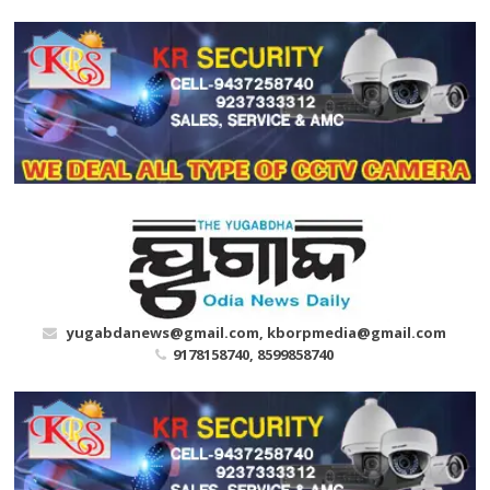
Skip
to
content
yugabdanews@gmail.com, kborpmedia@gmail.com
9178158740, 8599858740