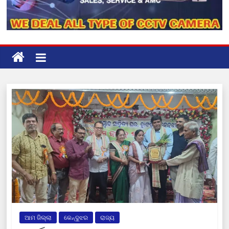
ଆମ ଜିଲ୍ଲା
କେନ୍ଦୁଝର
ରାଜ୍ୟ