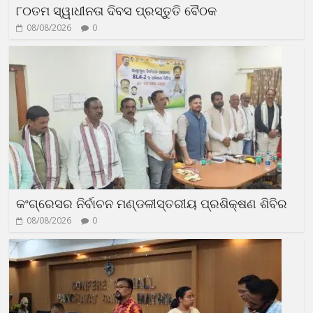
୮୦ତମ ସ୍ୱାଧୀନତା ଦିବସ ପ୍ରସ୍ତୁତି ବୈଠକ
08/08/2026
0
କଂଗ୍ରେସର ନିର୍ବାଚନ ମଣ୍ଡଳୀସ୍ତରୀୟ ପ୍ରଶିକ୍ଷଣ ଶିବିର
08/08/2026
0