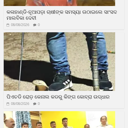
କଳାହାଣ୍ଡି-ନୂଆପଡ଼ା ଚାଷୀଙ୍କ ସମସ୍ୟା ଉଠାଇଲେ ସାଂସଦ
ମାଲବିକା ଦେବୀ
08/08/2026
0
ପିଏଚଡି ରୋଡ଼ କେନାଲ କଡରୁ କିଙ୍ଗ କୋବ୍ରା ଉଦ୍ଧାର
08/08/2026
0