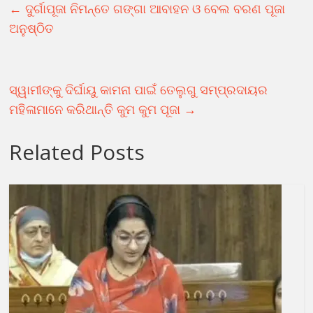
←
ଦୁର୍ଗାପୂଜା ନିମନ୍ତେ ଗଙ୍ଗା ଆବାହନ ଓ ବେଲ ବରଣ ପୂଜା
ଅନୁଷ୍ଠିତ
ସ୍ୱାମୀଙ୍କୁ ଦିର୍ଘାୟୁ କାମନା ପାଇଁ ତେଲୁଗୁ ସମ୍ପ୍ରଦାୟର
ମହିଳାମାନେ କରିଥାନ୍ତି କୁମ କୁମ ପୂଜା
→
Related Posts