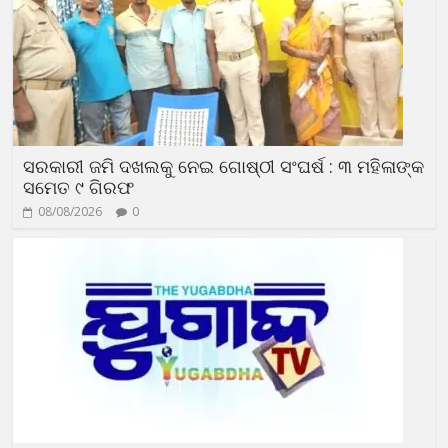
ସରକାରୀ ଜମି ଦଖଲକୁ ନେଇ ଗୋଷ୍ଠୀ ସଂଘର୍ଷ : ୩ ମହିଳାଙ୍କ
ସମେତ ୯ ଗିରଫ
08/08/2026
0