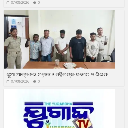
07/08/2026
0
ଜୁଆ ଆଡ୍ଡାରେ ଚଢ଼ାଉ:୨ ମହିଳାଙ୍କ ସମେତ ୭ ଗିରଫ
07/08/2026
0