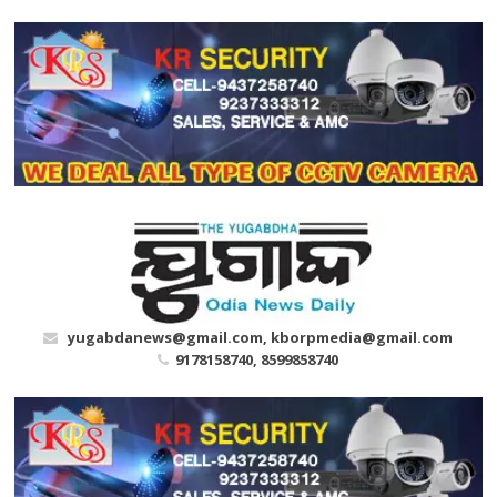
Skip
to
content
yugabdanews@gmail.com, kborpmedia@gmail.com
9178158740, 8599858740