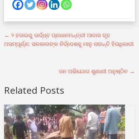
←
୨ ହଜାରରୁ ଊର୍ଦ୍ଧ୍ବ ପ୍ରଧାନମନ୍ତ୍ରୀ ଆବାସ ଗୃହ
ଅସମ୍ପୂର୍ଣ୍ଣ: ସରକାରଙ୍କ ନିର୍ଦ୍ଦେଶକୁ ମାନୁ ନାହାନ୍ତି ହିତାଧିକାରୀ
ଜନ ଅଭିଯୋଗ ଶୁଣାଣୀ ଅନୁଷ୍ଠିତ
→
Related Posts