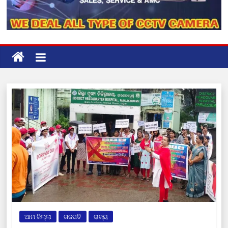
ଆମ ଜିଲ୍ଲା
ଗଜପତି
ରାଜ୍ୟ