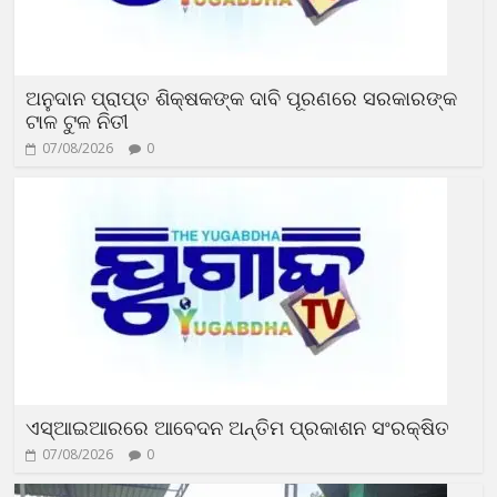
ଅନୁଦାନ ପ୍ରାପ୍ତ ଶିକ୍ଷକଙ୍କ ଦାବି ପୂରଣରେ ସରକାରଙ୍କ
ଟାଳ ଟୁଳ ନିତୀ
07/08/2026
0
ଏସ୍‌ଆଇଆରରେ ଆବେଦନ ଅନ୍ତିମ ପ୍ରକାଶନ ସଂରକ୍ଷିତ
07/08/2026
0