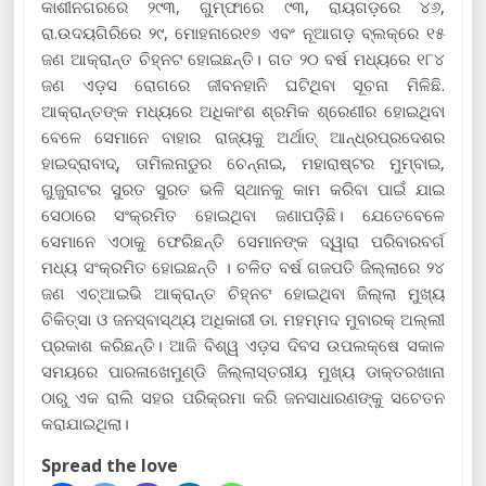
କାଶୀନଗରରେ ୨୯୩, ଗୁମ୍ଫାରେ ୯୩, ରାୟଗଡ଼ରେ ୪୬,
ରା.ଉଦୟଗିରିରେ ୨୯, ମୋହନାରେ୧୭ ଏବଂ ନୂଆଗଡ଼ ବ୍ଲକ୍‌ରେ ୧୫
ଜଣ ଆକ୍ରାନ୍ତ ଚିହ୍ନଟ ହୋଇଛନ୍ତି। ଗତ ୨୦ ବର୍ଷ ମଧ୍ୟରେ ୧୮୪
ଜଣ ଏଡ଼ସ ରୋଗରେ ଜୀବନହାନି ଘଟିଥିବା ସୂଚନା ମିଳିଛି.
ଆକ୍ରାନ୍ତଙ୍କ ମଧ୍ୟରେ ଅଧିକାଂଶ ଶ୍ରମିକ ଶ୍ରେଣୀର ହୋଇଥିବା
ବେଳେ ସେମାନେ ବାହାର ରାଜ୍ୟକୁ ଅର୍ଥାତ୍ ଆନ୍ଧ୍ରପ୍ରଦେଶର
ହାଇଦ୍ରାବାଦ୍, ତାମିଲନାଡୁର ଚେନ୍ନାଇ, ମହାରାଷ୍ଟର ମୁମ୍ବାଇ,
ଗୁଜୁରାଟର ସୁରତ ସୁରତ ଭଳି ସ୍ଥାନକୁ କାମ କରିବା ପାଇଁ ଯାଇ
ସେଠାରେ ସଂକ୍ରମିତ ହୋଇଥିବା ଜଣାପଡ଼ିଛି। ଯେତେବେଳେ
ସେମାନେ ଏଠାକୁ ଫେରିଛନ୍ତି ସେମାନଙ୍କ ଦ୍ୱାରା ପରିବାରବର୍ଗ
ମଧ୍ୟ ସଂକ୍ରମିତ ହୋଇଛନ୍ତି । ଚଳିତ ବର୍ଷ ଗଜପତି ଜିଲ୍ଲାରେ ୨୪
ଜଣ ଏଚ୍ଆଇଭି ଆକ୍ରାନ୍ତ ଚିହ୍ନଟ ହୋଇଥିବା ଜିଲ୍ଲା ମୁଖ୍ୟ
ଚିକିତ୍ସା ଓ ଜନସ୍ବାସ୍ଥ୍ୟ ଅଧିକାରୀ ଡା. ମହମ୍ମଦ ମୁବାରକ୍ ଅଲ୍ଲୀ
ପ୍ରକାଶ କରିଛନ୍ତି। ଆଜି ବିଶ୍ୱ ଏଡ଼ସ ଦିବସ ଉପଲକ୍ଷେ ସକାଳ
ସମୟରେ ପାରଳାଖେମୁଣ୍ଡି ଜିଲ୍ଲାସ୍ତରୀୟ ମୁଖ୍ୟ ଡାକ୍ତରଖାନା
ଠାରୁ ଏକ ରାଲି ସହର ପରିକ୍ରମା କରି ଜନସାଧାରଣଙ୍କୁ ସଚେତନ
କରାଯାଇଥିଲା।
Spread the love