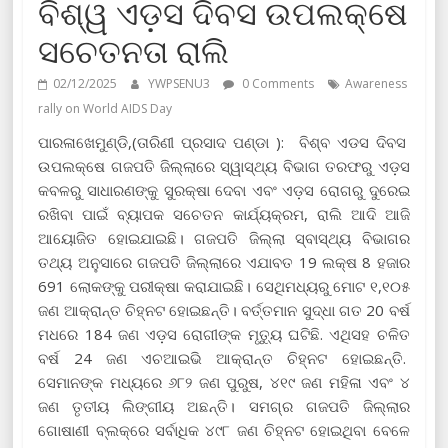
ବିଶ୍ୱ ଏଡ଼ସ ଦିବସ ଉପଲକ୍ଷେ
ସଚେତନତା ରାଲି
02/12/2025
YWPSENU3
0 Comments
Awareness
rally on World AIDS Day
ପାରଳାଖେମୁଣ୍ଡି,(ତାରିଣୀ ପ୍ରସାଦ ପଣ୍ଡା ): ବିଶ୍ବ ଏଡସ ଦିବସ
ଉପଲକ୍ଷେ ଗଜପତି ଜିଲ୍ଲାରେ ସ୍ୱାସ୍ଥ୍ୟ ବିଭାଗ ତରଫରୁ ଏଡ଼ସ
କବଳରୁ ସାଧାରଣଙ୍କୁ ସୁରକ୍ଷା ଦେବା ଏବଂ ଏଡ଼ସ ରୋଗରୁ ଦୁରେଇ
ରଖିବା ପାଇଁ ବ୍ୟାପକ ସଚେତନ କାର୍ଯ୍ୟକ୍ରମ, ରାଲି ଆଦି ଆଜି
ଆୟୋଜିତ ହୋଇଯାଇଛି। ଗଜପତି ଜିଲ୍ଲା ସ୍ବାସ୍ଥ୍ୟ ବିଭାଗର
ତଥ୍ୟ ଅନୁସାରେ ଗଜପତି ଜିଲ୍ଲାରେ ଏଯାବତ 19 ଲକ୍ଷ 8 ହଜାର
691 ଲୋକଙ୍କୁ ପରୀକ୍ଷା କରାଯାଇଛି। ସେଥିମଧ୍ୟରୁ ମୋଟ ୧,୧୦୫
ଜଣ ଆକ୍ରାନ୍ତ ଚିହ୍ନଟ ହୋଇଛନ୍ତି। ବର୍ତ୍ତମାନ ସୁଦ୍ଧା ଗତ 20 ବର୍ଷ
ମଧରେ 184 ଜଣ ଏଡ଼ସ ରୋଗୀଙ୍କ ମୃତ୍ୟୁ ଘଟିଛି. ଏଥିସହ ଚଳିତ
ବର୍ଷ 24 ଜଣ ଏଚଆଇଭି ଆକ୍ରାନ୍ତ ଚିହ୍ନଟ ହୋଇଛନ୍ତି.
ସେମାନଙ୍କ ମଧ୍ୟରେ ୬୮୨ ଜଣ ପୁରୁଷ, ୪୧୯ ଜଣ ମହିଳା ଏବଂ ୪
ଜଣ ତୃତୀୟ ଲିଙ୍ଗୀୟ ଅଛନ୍ତି। ସମଗ୍ର ଗଜପତି ଜିଲ୍ଲାର
ଗୋଷାଣୀ ବ୍ଲକ୍‌ରେ ସର୍ବାଧିକ ୪୯୮ ଜଣ ଚିହ୍ନଟ ହୋଇଥିବା ବେଳେ