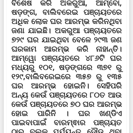
ବିଶେଷ କରି ଅକରୁଆ, ଆମ୍ବୋ,
ଷଡ଼ଙ୍ଗ, ବାଲିବରେଇ ପଞ୍ଚାୟତରେ
ଅଧିକ ଲୋକ ଘର ଆରମ୍ଭ କରିନଥିବା
ଜଣା ଯାଇଛି। ଅକରୁଆ ପଞ୍ଚାୟତରେ
୭୨୯ ଘର ଯାଇଥିବା ବେଳେ ୨୯୩ ଜଣ
ଘରକାମ ଆରମ୍ଭ କରି ନାହାନ୍ତି।
ଆମ୍ୱୋ ପଞ୍ଚାୟତରେ ୪୮୬ଟି ଘର
ମଧ୍ୟରୁ ୧୦୧, ଷଡ଼ଙ୍ଗରେ ୩୭୧ ରୁ
୧୨୯,ବାଲିବରେଇରେ ୩୫୭ ରୁ ୧୩୫
ଘର ଆରମ୍ଭ ହୋଇନି। ସେହିପରି
ଅନ୍ୟ କେଉଁ ପଞ୍ଚାୟତରେ ୮୦ତ ଆଉ
କେଉଁ ପଞ୍ଚାୟତରେ ୭୦ ଘର ଆରମ୍ଭ
ହୋଇ ପାରିନି । ଘର ଖଣ୍ଡିଏ
ପାଇବାପାଇଁ ବାରମ୍ଵାର ପଞ୍ଚାୟତ
ଠାରୁ ବ୍ଲକ ପର୍ଯ୍ୟନ୍ତ ଦୌଡୁ ଥିବା