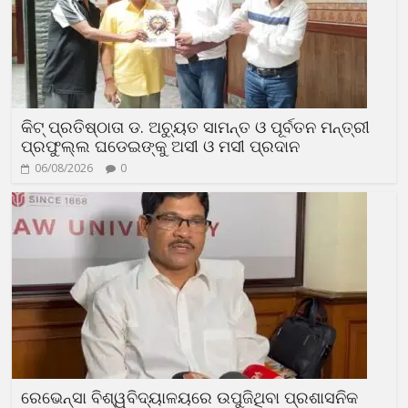
କିଟ୍ ପ୍ରତିଷ୍ଠାତା ଡ. ଅଚ୍ୟୁତ ସାମନ୍ତ ଓ ପୂର୍ବତନ ମନ୍ତ୍ରୀ
ପ୍ରଫୁଲ୍ଲ ଘଡେଇଙ୍କୁ ଅସୀ ଓ ମସୀ ପ୍ରଦାନ
06/08/2026
0
ରେଭେନ୍ସା ବିଶ୍ୱବିଦ୍ୟାଳୟରେ ଉପୁଜିଥିବା ପ୍ରଶାସନିକ