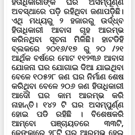
ହିତାଧିକାରୀଙ୍କ ଘର ଅସମ୍ପୂର୍ଣ୍ଣ
ଅବସ୍ଥାରେ ପଡ଼ି ରହିଥିବା ଜଣାପଡ଼ିଛି।
ଏଥି ମଧ୍ୟରୁ ୨ ହଜାରରୁ ଉର୍ଦ୍ଧ୍ବ
ହିତାଧିକାରୀ ଆବାସ ଗୃହ ଆରମ୍ଭ
କରିନଥିବା ସୂଚନା ମିଳିଛି। ହାଟଡିହି
ବ୍ଲକରେ ୨୦୧୬/୧୭ ରୁ ୨୦ /୨୧
ଆର୍ଥିକ ବର୍ଷରେ ମୋଟ ୧୧୨୩୬ ଆବାସ
ଯୋଜନା ଘର ଯୋଗାଇ ଦିଆ ଯାଇଥିବା
ବେଳେ ୧୦୫୨୮ ଜଣ ଘର ନିର୍ମାଣ ଶେଷ
କରିଥିବା ବେଳେ ୨୦୬ ଜଣ ହିତାଧିକାରୀ
ଆଦୌ ଘର କାମ ଆରମ୍ଭ କରି
ନାହାନ୍ତି। ୧୪୨ ଟି ଘର ଅସମ୍ପୁର୍ଣ୍ଣ
ହୋଇ ପଡି ରହିଛି । ବିଶେଷକରି
ଆମ୍ବୋ ପଞ୍ଚାୟତରେ ୩୩ଟି,
ଢେଙ୍କାରେ ୨୮ଟି ଘର ଆରମ୍ଭ ହେଇ