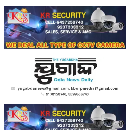
Skip
to
content
yugabdanews@gmail.com, kborpmedia@gmail.com
9178158740, 8599858740