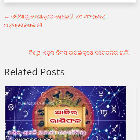
←
ଓଡିଶାରୁ ଦେଶାନ୍ତର ହେଲେଣି ୪୯ ବାଂଲାଦେଶୀ
ଅନୁପ୍ରେବଶକାରୀ
ବିଶ୍ୱ ଏଡ଼ସ ଦିବସ ଉପଲକ୍ଷେ ସଚେତନତା ରାଲି
→
Related Posts