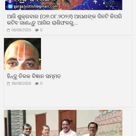
ଆଜି ଶୁକ୍ରବାର (୦୭.୦୮.୨୦୨୬) ଆପଣଙ୍କ ଦିନଟି କିପରି
କଟିବ ଜାଣନ୍ତୁ ଆଜିର ରାଶିଫଳରୁ…
06/08/2026
0
ହିନ୍ଦୁ ତିଳକ ବିଜ୍ଞାନ ସମ୍ମତ
06/08/2026
0