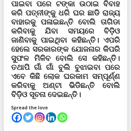
ପାଇବା ପରେ ଟଙ୍କା ଉଠାଇ ବିବାହ
କରି ପତ୍ନୀଙ୍କୁ ଧରି ଘର ଛାଡି ରାଜ୍ୟ
ବାହାରକୁ ପଳାଇଛନ୍ତି ବୋଲି ତାଗିଡା
କରିବାକୁ ଯିବା ସମୟରେ ବିଡ଼ିଓ
ଜାଣିବାକୁ ପାଇଥିବା କହିଛନ୍ତି। ଏପରି
ହେଲେ ସରକାରଙ୍କ ଯୋଜନାର କିପରି
ସୁଫଳ ମିଳିବ ବୋଲି ସେ କହିଛନ୍ତି।
ତଥାପି ଗାଁ ଗାଁ ବୁଲି ବୁଝାଇବା ପରେ
ଏବେ କିଛି ଲୋକ ଘରକାମ ସମ୍ପୂର୍ଣ୍ଣ
କରିବାକୁ ଅଣ୍ଟା ଭିଡିଛନ୍ତି ବୋଲି
ବିଡ଼ିଓ ସୂଚନା ଦେଇଛନ୍ତି।
Spread the love