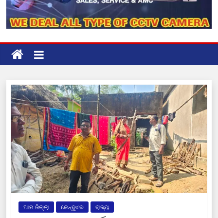
ଆମ ଜିଲ୍ଲା
କେନ୍ଦୁଝର
ରାଜ୍ୟ