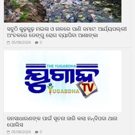
ସବୁଠି କୁଢ଼କୁଢ଼ ମଇଳା ଓ ନାଳରେ ପାଣି ଜମାଟ: ଆର୍ଯ୍ୟପଲ୍ଲୀ
ଅଂଚଳରେ ଡେଙ୍ଗୁ ରୋଗ ବ୍ୟାପିବା ଆଶାଙ୍କା
05/08/2026
0
ଜନସାଧାରଣଙ୍କ ପାଇଁ ସୂଚନା ଜାରି କଲା ନନ୍ଦିପଦା ଥାନା
ପୋଲିସ
05/08/2026
0