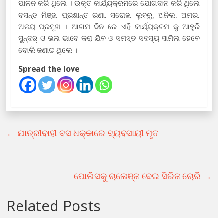
ପାଳନ କରି ଥିଲେ । ଉକ୍ତ କାର୍ଯ୍ୟକ୍ରମରେ ଯୋଗଦାନ କରି ଥିଲେ
ବସନ୍ତ ମିଞ୍ଜ, ପ୍ରଶାନ୍ତ ରଣା, ସରୋଜ, ଲୁବ୍ରୁ, ଅନିଲ, ଅମର,
ଅଜୟ ପ୍ରମୁଖ । ଆଗମ ଦିନ ରେ ଏହି କାର୍ଯ୍ୟକ୍ରମ କୁ ଆହୁରି
ସୁନ୍ଦର୍ ଓ ଭଲ ଭାବେ କରା ଯିବ ଓ ସମସ୍ତ ସଦସ୍ୟ ସାମିଲ ହେବେ
ବୋଲି ଜଣାଇ ଥିଲେ ।
Spread the love
←
ଯାତ୍ରୀବାହୀ ବସ ଧକ୍କାରେ ବ୍ୟବସାୟୀ ମୃତ
ପୋଲିସକୁ ଚାଲେଞ୍ଜ ଦେଇ ସିରିଜ ଚୋରି
→
Related Posts