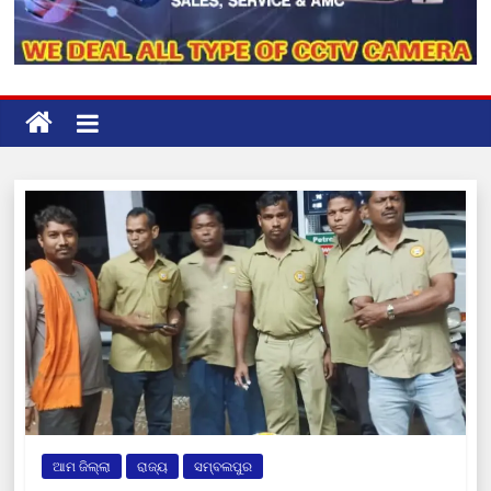
ଆମ ଜିଲ୍ଲା
ରାଜ୍ୟ
ସମ୍ବଲପୁର