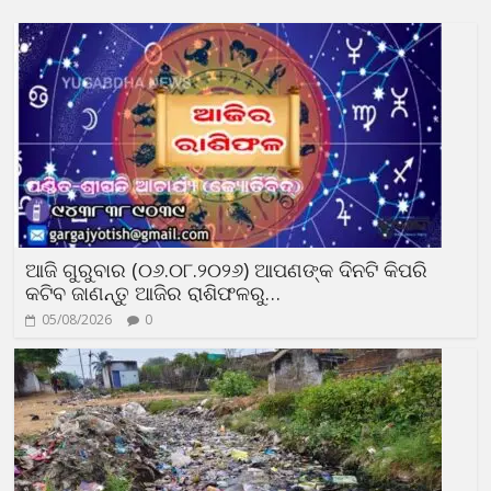
ଆଜି ଗୁରୁବାର (୦୬.୦୮.୨୦୨୬) ଆପଣଙ୍କ ଦିନଟି କିପରି
କଟିବ ଜାଣନ୍ତୁ ଆଜିର ରାଶିଫଳରୁ…
05/08/2026
0