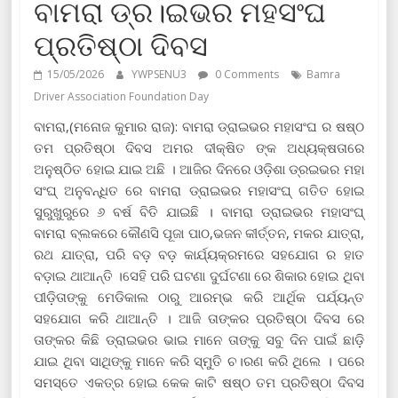
ବାମରା ଡ୍ର।ଇଭର ମହସଂଘ
ପ୍ରତିଷ୍ଠା ଦିବସ
15/05/2026
YWPSENU3
0 Comments
Bamra
Driver Association Foundation Day
ବାମରା,(ମନୋଜ କୁମାର ରାଜ): ବାମରା ଡ୍ରାଇଭର ମହାସଂଘ ର ଷଷ୍ଠ
ତମ ପ୍ରତିଷ୍ଠା ଦିବସ ଅମର ଦୀକ୍ଷିତ ଙ୍କ ଅଧ୍ୟକ୍ଷତାରେ
ଅନୁଷ୍ଠିତ ହୋଇ ଯାଇ ଅଛି । ଆଜିର ଦିନରେ ଓଡ଼ିଶା ଡ୍ରଇଭର ମହା
ସଂଘ୍ ଅନୁବନ୍ଧିତ ରେ ବାମରା ଡ୍ରାଇଭର ମହାସଂଘ୍ ଗତିତ ହୋଇ
ସୁରୁଖୁରୁରେ ୬ ବର୍ଷ ବିତି ଯାଇଛି । ବାମରା ଡ୍ରାଇଭର ମହାସଂଘ୍
ବାମରା ବ୍ଲକରେ କୌଣସି ପୂଜା ପାଠ,ଭଜନ କୀର୍ତ୍ତନ, ମକର ଯାତ୍ରା,
ରଥ ଯାତ୍ରା, ପରି ବଡ଼ ବଡ଼ କାର୍ଯ୍ୟକ୍ରମରେ ସହଯୋଗ ର ହାତ
ବଡ଼ାଇ ଥାଆନ୍ତି ।ସେହି ପରି ଘଟଣା ଦୁର୍ଘଟଣା ରେ ଶିକାର ହୋଇ ଥିବା
ପୀଡ଼ିତାଙ୍କୁ ମେଡିକାଲ ଠାରୁ ଆରମ୍ଭ କରି ଆର୍ଥିକ ପର୍ଯ୍ୟନ୍ତ
ସହଯୋଗ କରି ଥାଆନ୍ତି । ଆଜି ତାଙ୍କର ପ୍ରତିଷ୍ଠା ଦିବସ ରେ
ତାଙ୍କର କିଛି ଡ୍ରାଇଭର ଭାଇ ମାନେ ତାଙ୍କୁ ସବୁ ଦିନ ପାଇଁ ଛାଡ଼ି
ଯାଇ ଥିବା ସାଥିଙ୍କୁ ମାନେ କରି ସ୍ମୁତି ଚ।ରଣ କରି ଥିଲେ । ପରେ
ସମସ୍ତେ ଏକତ୍ର ହୋଇ କେକ କାଟି ଷଷ୍ଠ ତମ ପ୍ରତିଷ୍ଠା ଦିବସ