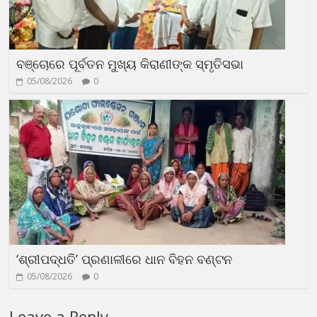
ବଞ୍ଚୋରେ ପୂର୍ବତନ ମୁଖ୍ୟ କିରାଣୀଙ୍କ ସ୍ମୃତିସଭା
05/08/2026
0
‘ଶ୍ରୀପଦ୍ଧତି’ ପ୍ରଣାଳୀରେ ଧାନ ବିହନ ବଣ୍ଟନ
05/08/2026
0
Leave a Reply