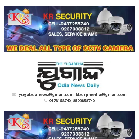
Skip
to
content
yugabdanews@gmail.com, kborpmedia@gmail.com
9178158740, 8599858740