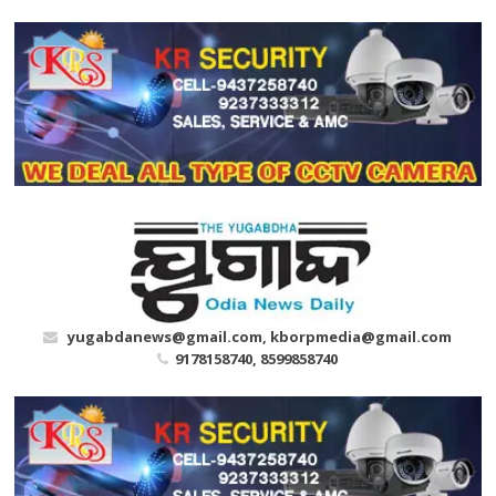
Skip
to
content
yugabdanews@gmail.com, kborpmedia@gmail.com
9178158740, 8599858740