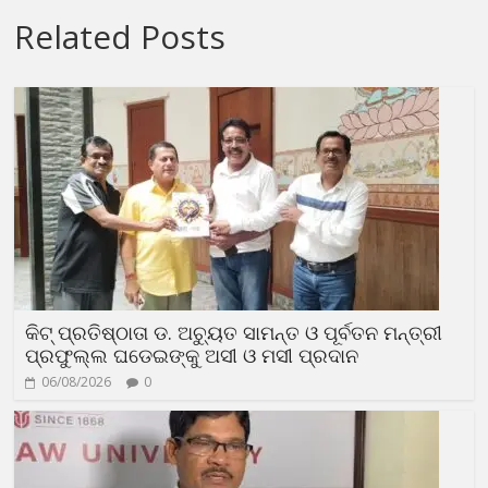
Related Posts
କିଟ୍ ପ୍ରତିଷ୍ଠାତା ଡ. ଅଚ୍ୟୁତ ସାମନ୍ତ ଓ ପୂର୍ବତନ ମନ୍ତ୍ରୀ
ପ୍ରଫୁଲ୍ଲ ଘଡେଇଙ୍କୁ ଅସୀ ଓ ମସୀ ପ୍ରଦାନ
06/08/2026
0