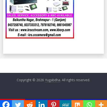
Copyright © 2026
Yugabdha
. All rights reserved.
ଏବେ ଏବେ
ଅଚ୍ୟୁତ ସାମନ୍ତ ଓ ପୂର୍ବତନ ମନ୍ତ୍ରୀ ପ୍ରଫୁଲ୍ଲ ଘଡେଇଙ୍କୁ ଅସୀ ଓ ମସୀ ପ୍ରଦ