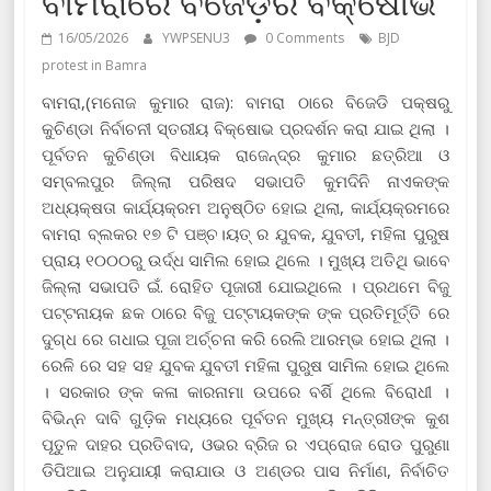
ବାମରାରେ ବିଜେଡ଼ିର ବିକ୍ଷୋଭ
16/05/2026
YWPSENU3
0 Comments
BJD
protest in Bamra
ବାମରା,(ମନୋଜ କୁମାର ରାଜ): ବାମରା ଠାରେ ବିଜେଡି ପକ୍ଷରୁ
କୁଚିଣ୍ଡା ନିର୍ବାଚନୀ ସ୍ତରୀୟ ବିକ୍ଷୋଭ ପ୍ରଦର୍ଶନ କରା ଯାଇ ଥିଲା ।
ପୂର୍ବତନ କୁଚିଣ୍ଡା ବିଧାୟକ ରାଜେନ୍ଦ୍ର କୁମାର ଛତ୍ରିଆ ଓ
ସମ୍ବଲପୁର ଜିଲ୍ଲା ପରିଷଦ ସଭାପତି କୁମଦିନି ନାଏକଙ୍କ
ଅଧ୍ୟକ୍ଷତା କାର୍ଯ୍ୟକ୍ରମ ଅନୁଷ୍ଠିତ ହୋଇ ଥିଲା, କାର୍ଯ୍ୟକ୍ରମରେ
ବାମରା ବ୍ଲକର ୧୭ ଟି ପଞ୍ଚ।ୟତ୍ ର ଯୁବକ, ଯୁବତୀ, ମହିଳା ପୁରୁଷ
ପ୍ରାୟ ୧୦୦୦ରୁ ଉର୍ଦ୍ଧ ସାମିଲ ହୋଇ ଥିଲେ । ମୁଖ୍ୟ ଅତିଥି ଭାବେ
ଜିଲ୍ଲା ସଭାପତି ଇଁ. ରୋହିତ ପୂଜାରୀ ଯୋଇଥିଲେ । ପ୍ରଥମେ ବିଜୁ
ପଟ୍ଟନାୟକ ଛକ ଠାରେ ବିଜୁ ପଟ୍ଟାୟକଙ୍କ ଙ୍କ ପ୍ରତିମୂର୍ତ୍ତି ରେ
ଦୁଗ୍ଧ ରେ ଗଧାଇ ପୂଜା ଅର୍ଚ୍ଚନା କରି ରେଲି ଆରମ୍ଭ ହୋଇ ଥିଲା ।
ରେଳି ରେ ସହ ସହ ଯୁବକ ଯୁବତୀ ମହିଳା ପୁରୁଷ ସାମିଲ ହୋଇ ଥିଲେ
। ସରକାର ଙ୍କ କଳା କାରନାମା ଉପରେ ବର୍ଶି ଥିଲେ ବିରୋଧୀ ।
ବିଭିନ୍ନ ଦାବି ଗୁଡ଼ିକ ମଧ୍ୟରେ ପୂର୍ବତନ ମୁଖ୍ୟ ମନ୍ତ୍ରୀଙ୍କ କୁଶ
ପୂତୁଳ ଦାହର ପ୍ରତିବାଦ, ଓଭର ବ୍ରିଜ ର ଏପ୍ରୋଜ ରୋଡ ପୁରୁଣା
ଡିପିଆଇ ଅନୁଯାୟୀ କରାଯାଉ ଓ ଅଣ୍ଡର ପାସ ନିର୍ମାଣ, ନିର୍ବାଚିତ