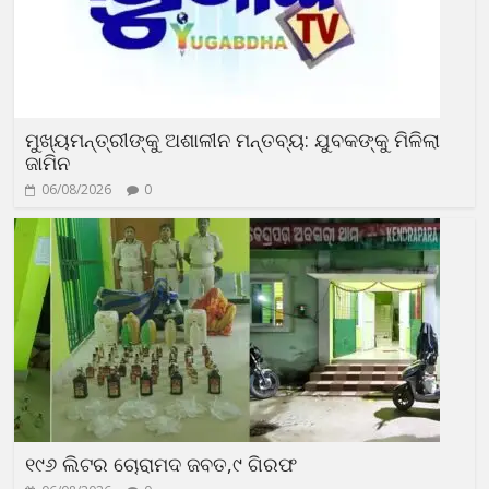
ମୁଖ୍ୟମନ୍ତ୍ରୀଙ୍କୁ ଅଶାଳୀନ ମନ୍ତବ୍ୟ: ଯୁବକଙ୍କୁ ମିଳିଲା
ଜାମିନ
06/08/2026
0
୧୯୬ ଲିଟର ଚୋରାମଦ ଜବତ,୯ ଗିରଫ