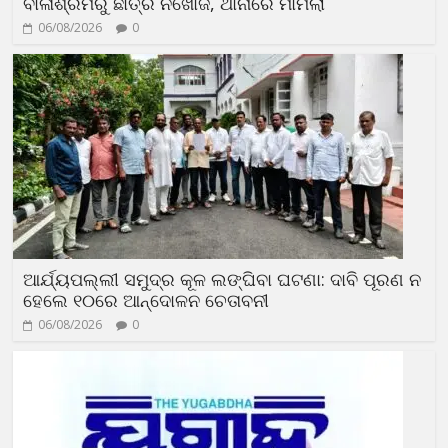
ବାଳାଶ୍ରମରୁ ଛାତ୍ର ନିଖୋଜ, ଥାନାରେ ମାମଲା
06/08/2026
0
ଆର୍ଯ୍ୟପଲ୍ଲୀ ସମୁଦ୍ର କୂଳ ଲଙ୍ଘିବା ଘଟଣା: ଦାବି ପୂରଣ ନ
ହେଲେ ୧୦ରେ ଆନ୍ଦୋଳନ ଚେତାବନୀ
06/08/2026
0