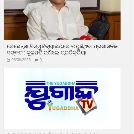
ରେଭେନ୍ସା ବିଶ୍ୱବିଦ୍ୟାଳୟରେ ଉପୁଜିଥିବା ପ୍ରଶାସନିକ
ସଙ୍କଟ : କୁଳପତି ରଖିଲେ ପ୍ରତିକ୍ରିୟା
06/08/2026
0