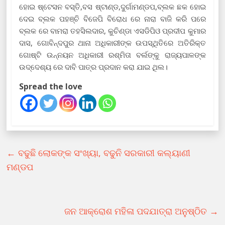
ହୋଇ ଷ୍ଟେସନ ବସ୍ତି,ବସ ଷ୍ଟାଣ୍ଡ,ଦୁର୍ଗାମଣ୍ଡପ,ବ୍ଲକ ଛକ ହୋଇ
ଦେଇ ବ୍ଲକ ପହଞ୍ଚି ବିଜେପି ବିରୋଧ ରେ ନାରା ବାଜି କରି ପରେ
ବ୍ଲକ ରେ ବାମରା ତହସିଲଦାର, କୁଚିଣ୍ଡା ଏସଡିପିଓ ପ୍ରଦୀପ କୁମାର
ଦାସ, ଗୋବିନ୍ଦପୁର ଥାନା ଅଧିକାରୀଙ୍କ ଉପସ୍ଥିତିରେ ଅତିରିକ୍ତ
ଗୋଷ୍ଟି ଉନ୍ନୟନ ଅଧିକାରୀ ରଶ୍ମିତା ବର୍ଲଙ୍କୁ ରାଜ୍ୟପାଳଙ୍କ
ଉଦ୍ଦେଶ୍ୟ ରେ ଦାବି ପାତ୍ର ପ୍ରଦାନ କରା ଯାଇ ଥିଲ।
Spread the love
←
ବଢୁଛି ଲୋକଙ୍କ ସଂଖ୍ୟା, ବଢୁନି ସରକାରୀ କଲ୍ୟାଣୀ
ମଣ୍ଡପ
ଜନ ଆକ୍ରୋଶ ମହିଳା ପଦଯାତ୍ରା ଅନୁଷ୍ଠିତ
→