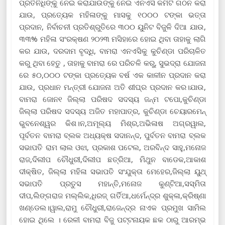
ପ୍ରତିନିଧିଙ୍କୁ ନେଇ କରାଯାଉଙ୍କୁ ନେଇ ଏନଏସି କମିଟି ଗଠନ କରା
ଯାଉ, ପ୍ରତ୍ୟେକ ମହିଳାଙ୍କୁ ମାସକୁ ୧୦୦୦ ଟଙ୍କା ଭତ୍ତା
ପ୍ରଦାନ, ନିର୍ବାଚନୀ ପ୍ରତିଶ୍ରୁତିରେ ୩୦୦ ୟୁନିଟ ବିଜୁଳି ଦିଆ ଯାଉ,
୩୩% ମହିଳା ସଂରକ୍ଷଣ ୨୦୨୩ ମସିହାରେ ହୋଇ ଥିବା ତାହାକୁ ଲାଗି
କର ଯାଉ, ଦରଦାମ ବୃଦ୍ଧି, ବାମରା ଏନଏସିକୁ କୁଚିଣ୍ଡା ପରିଚାଳିତ
କରୁ ଥିବା ହେତୁ , ତାହାକୁ ବାମରା ରେ ପରିଚଳି କରୁ, ସୁଭଦ୍ରା ଯୋଜନା
ରେ ୫୦,୦୦୦ ଟଙ୍କା ପ୍ରତ୍ୟେକ ବର୍ଷ ଏକ କାଳୀନ ପ୍ରଦାନ କରା
ଯାଉ, ପ୍ରଧାନ ମନ୍ତ୍ରୀ ଯୋଜନା ଅତି ଶୀଘ୍ର ପ୍ରଦାନ କର।ଯାଉ,
ବାମରା ଜୋନ୧ ଜିଲ୍ଲା ପରିଷଦ ସଦସ୍ୟ ଜନ୍ମ ଟପୋ,କୁଚିଣ୍ଡା
ଜିଲ୍ଲା ପରିଷଦ ସଦସ୍ୟ ଅଜିତ ମହାପାତ୍ର, କୁଚିଣ୍ଡା ଚେୟାରମେନ୍
ଭୁବନେଶ୍ୱର କିଶ।ନ,ଅମୂଲ୍ୟ ମିଶ୍ର,ଅଭିଳାଷ ଅଗ୍ରୱାଲ,
ପୂର୍ବତନ ବାମରା ବ୍ଲକ ଅଧ୍ୟକ୍ଷ ସଦାନନ୍ଦ, ପୁର୍ବତନ ବାମରା ବ୍ଲକ
ସଭାପତି ରାମ ଲାଲ ଓଝା, ପ୍ରକାଶ ପଟେଲ, ଅରବିନ୍ଦ ସାହୁ,ମନୋଜ
ରାଜ,ଦିଲୀପ ଚୌଧୁରୀ,ଦିଲୀପ ଛତ୍ରିଆ, ମିଥୁନ ବାଡେକ,ଆକାଶ
ଦୀକ୍ଷିତ, ଜିଲ୍ଲା ମହିଳା ସଭାପତି ସଂଯୁକ୍ତା ମେହେର,ଜିଲ୍ଲା ୟୁଥ୍
ସଭାପତି ପ୍ରତୁସ ମହାନ୍ତି,ମନୋଜ କୁଣ୍ଟିଆ,ସସ୍ମିତା
ଦୀପ,ଲିଙ୍ଗରାଜ ମଲ୍ଲିକ,ଧିରଜ୍ ଗର୍ତିଆ,ଧର୍ମେନ୍ଦ୍ର ଶୁକ୍ଳା,କ୍ରିଷ୍ଣା
ଖଣ୍ଡେଲ।ୱାଲ,ରାମୁ ଚୌଧୁରୀ,ରାଜେନ୍ଦ୍ର ନାଏକ ପ୍ରମୁଖ ସାମିଲ
ହୋଇ ଥିଲେ । ରେଳୀ ବାମରା ବିଜୁ ପଟ୍ଟନାୟକ ଛକ ଠାରୁ ଆରମ୍ଭ