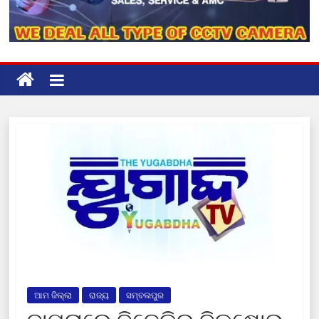
ଆମ ଜିଲ୍ଲା
ରାଜ୍ୟ
ସମ୍ବଲପୁର