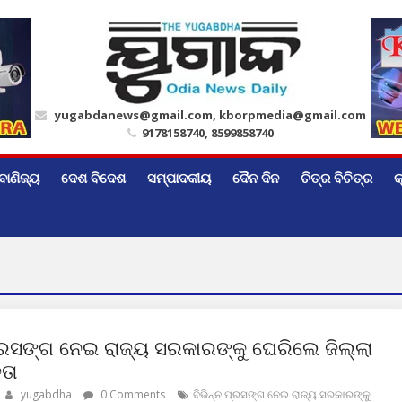
yugabdanews@gmail.com, kborpmedia@gmail.com
9178158740, 8599858740
ବାଣିଜ୍ୟ
ଦେଶ ବିଦେଶ
ସମ୍ପାଦକୀୟ
ଦୈନ ଦିନ
ଚିତ୍ର ବିଚିତ୍ର
କ
ପ୍ରସଙ୍ଗ ନେଇ ରାଜ୍ୟ ସରକାରଙ୍କୁ ଘେରିଲେ ଜିଲ୍ଲା
ତା
yugabdha
0 Comments
ବିଭିନ୍ନ ପ୍ରସଙ୍ଗ ନେଇ ରାଜ୍ୟ ସରକାରଙ୍କୁ