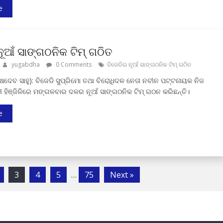
e
ନୂଆଁ ସାଙ୍ଗଠନିକ ଟିମ୍ ଗଠିତ
yugabdha
0 Comments
ବିଜେଡିର ନୂଆଁ ସାଙ୍ଗଠନିକ ଟିମ୍ ଗଠିତ
(ଶେଷଦେବ ସାହୁ): ବିଜେଡି ସୁପ୍ରିମୋ ତଥା ବିରୋଧିଦଳ ନେତା ନବୀନ ପଟ୍ଟନାୟକ ନିଜ
ଳୀ ହିଞ୍ଜିଳିରେ ମଙ୍ଗଳବାର ଦଳର ନୂଆଁ ସାଙ୍ଗଠନିକ ଟିମ୍ ଗଠନ କରିଛନ୍ତି।
e
3
4
5
…
75
Next »