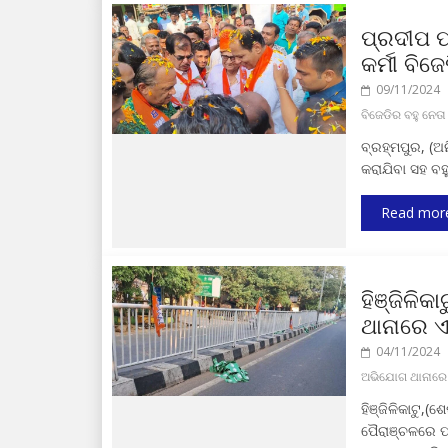
ପ୍ରଦୀପ ପ
କର୍ମୀ ବି
09/11/2024
ବିଜେଡିର ବହୁ ନେତ
ବ୍ରହ୍ମପୁର, (ଅ
କରାଯିବା ସହ ବହ
Read mor
ହିଞ୍ଜିଳି
ଥାନାରେ ଏ
04/11/2024
ଅଭିଯୋଗ ଥାନାରେ 
ହିଞ୍ଜିଳିକାଟୁ,(
ପୈରାଞ୍ଚଳରେ ପଦ