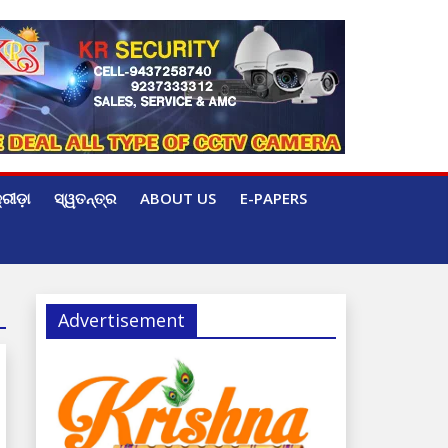
୍ରୀଡ଼ା
ସ୍ୱତନ୍ତ୍ର
ABOUT US
E-PAPERS
Advertisement