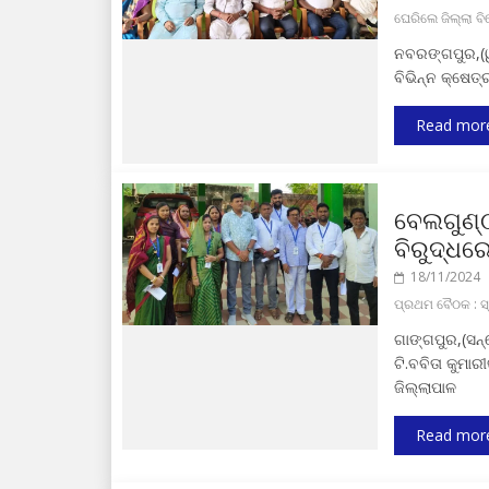
ଘେରିଲେ ଜିଲ୍ଲା ବି
ନବରଙ୍ଗପୁର,(ୱା
ବିଭିନ୍ନ କ୍ଷେତ
Read mor
ବେଲଗୁଣ୍ଠ
ବିରୁଦ୍ଧର
18/11/2024
ପ୍ରଥମ ବୈଠକ : ସ୍
ଗାଙ୍ଗପୁର,(ସନ୍
ଟି.ବବିତା କୁମ
ଜିଲ୍ଲାପାଳ
Read mor