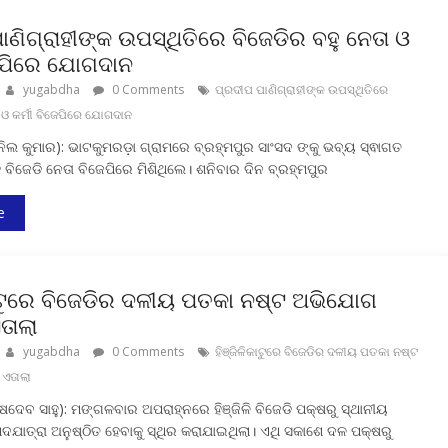
ାଣିଗ୍ରାହୀଙ୍କ ଉପସ୍ଥିତିରେ ବିଜେଡିର ବହୁ ନେତା ଓ
ଜେପିରେ ଯୋଗଦାନ
yugabdha
0 Comments
ପ୍ରଦୀପ ପାଣିଗ୍ରାହୀଙ୍କ ଉପସ୍ଥିତିରେ
ା ଓ କର୍ମୀ ବିଜେପିରେ ଯୋଗଦାନ
ନିଲ କୁମାର): ଭାଟକୁମରଡ଼ା ଗ୍ରାମରେ ବ୍ରହ୍ମପୁର ସାଂସଦ ଙ୍କୁ ଭବ୍ୟ ସ୍ଵାଗତ
ୁ ବିଜେଡି ନେତା ବିଜେପିରେ ମିଶିଥିଲେ। ଶନିବାର ଦିନ ବ୍ରହ୍ମପୁର
e
କାଟୁରେ ବିଜେଡିର ଦଳୀୟ ପତକା ନଷ୍ଟ ଅଭିଯୋଗ
ତାଲା
yugabdha
0 Comments
ହିଞ୍ଜିଳିକାଟୁରେ ବିଜେଡିର ଦଳୀୟ ପତକା ନଷ୍ଟ
ଏତାଲା
ଶେଷଦେବ ସାହୁ): ମଙ୍ଗଳବାର ଅପରାହ୍ନରେ ହିଞ୍ଜିଳି ବିଜେଡି ପକ୍ଷରୁ ସ୍ଥାନୀୟ
ଯାତ୍ରା ଅନୁଷ୍ଠିତ ହେବାକୁ ସ୍ଥିର କରାଯାଇଥିଲା। ଏଥି ସକାଶେ ଦଳ ପକ୍ଷରୁ