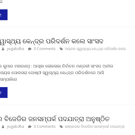
ରେ
e
ୱାସ୍ଥ୍ୟ କେନ୍ଦ୍ର ପରିଦର୍ଶନ କଲେ ସାଂସଦ
yugabdha
0 Comments
ଅଚାନକ ସ୍ୱାସ୍ଥ୍ୟ କେନ୍ଦ୍ର ପରିଦର୍ଶନ କଲେ
 କୁମାର ମହାରଣା) : ଆସ୍କା ଲୋକସଭା ନିର୍ବାଚନ ମଣ୍ଡଳୀ ସାଂସଦ ଅନୀତା
୍ଟନାୟକ ପୋଲସରା ଗୋଷ୍ଠୀ ସ୍ୱାସ୍ଥ୍ୟ କେନ୍ଦ୍ର ପରିଦର୍ଶନରେ ଆସି
 ସମ୍ପର୍କରେ
e
ବିଜେଡିର ଜନସମ୍ପର୍କ ପଦଯାତ୍ରା ଅନୁଷ୍ଠିତ
yugabdha
0 Comments
ଭଞ୍ଜନଗର ବିଜେଡିର ଜନସମ୍ପର୍କ ପଦଯାତ୍ରା