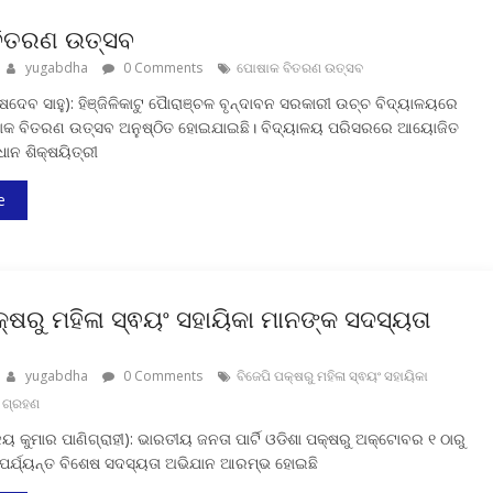
ିତରଣ ଉତ୍ସବ
yugabdha
0 Comments
ପୋଷାକ ବିତରଣ ଉତ୍ସବ
ଶେଷଦେବ ସାହୁ): ହିଞ୍ଜିଳିକାଟୁ ପୈାରାଞ୍ଚଳ ବୃନ୍ଦାବନ ସରକାରୀ ଉଚ୍ଚ ବିଦ୍ୟାଳୟରେ
କ ବିତରଣ ଉତ୍ସବ ଅନୁଷ୍ଠିତ ହୋଇଯାଇଛି।‌ ବିଦ୍ୟାଳୟ ପରିସରରେ ଆୟୋଜିତ
ାନ ଶିକ୍ଷୟିତ୍ରୀ
e
କ୍ଷରୁ ମହିଳା ସ୍ଵୟଂ ସହାୟିକା ମାନଙ୍କ ସଦସ୍ୟତା
yugabdha
0 Comments
ବିଜେପି ପକ୍ଷରୁ ମହିଳା ସ୍ଵୟଂ ସହାୟିକା
 ଗ୍ରହଣ
୍ଜୟ କୁମାର ପାଣିଗ୍ରାହୀ): ଭାରତୀୟ ଜନତା ପାର୍ଟି ଓଡିଶା ପକ୍ଷରୁ ଅକ୍ଟୋବର ୧ ଠାରୁ
ର୍ଯ୍ୟନ୍ତ ବିଶେଷ ସଦସ୍ୟତା ଅଭିଯାନ ଆରମ୍ଭ ହୋଇଛି