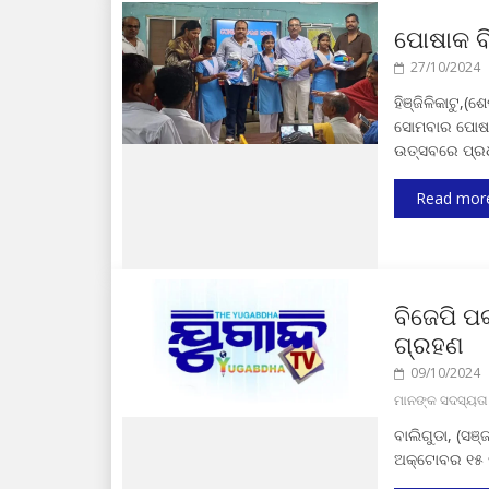
ପୋଷାକ ବ
27/10/2024
ହିଞ୍ଜିଳିକାଟୁ,(
ସୋମବାର ପୋଷା
ଉତ୍ସବରେ ପ୍ରଧ
Read mor
ବିଜେପି ପ
ଗ୍ରହଣ
09/10/2024
ମାନଙ୍କ ସଦସ୍ୟତା
ବାଲିଗୁଡା, (ସଞ
ଅକ୍ଟୋବର ୧୫ ପ