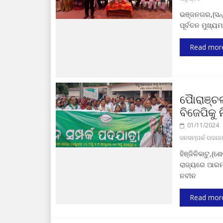
ଭଞ୍ଜନଗର,(ସନ୍
ପୂର୍ବତନ ମୁଖ୍
Read mor
ପୈାରାଞ୍ଚ
ବିଜେପିକୁ 
01/11/2024
ଜନସମ୍ପର୍କ ପଦଯାତ୍
ହିଞ୍ଜିଳିକାଟୁ,(
ରାଜ୍ୟରେ ଆରମ୍ଭ
ନବୀନ
Read mor