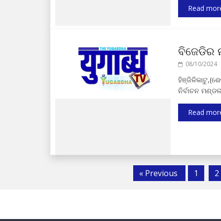
Read mor
ବିଜେଡିର 
08/10/2024
ହିଞ୍ଜିଳିକାଟୁ,
ନିର୍ବାଚନ ମଣ୍ଡ
Read mor
« Previous
1
2