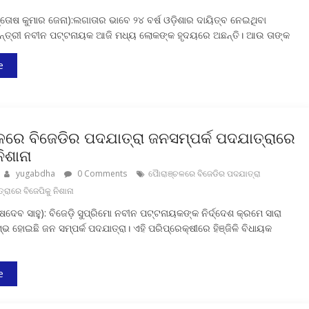
ତୋଷ କୁମାର ଜେନା):ଲଗାତାର ଭାବେ ୨୪ ବର୍ଷ ଓଡ଼ିଶାର ଦାୟିତ୍ବ ନେଇଥିବା
ୟମନ୍ତ୍ରୀ ନବୀନ ପଟ୍ଟନାୟକ ଆଜି ମଧ୍ୟ ଲୋକଙ୍କ ହୃଦୟରେ ଅଛନ୍ତି। ଆଉ ତାଙ୍କ
e
ଳରେ ବିଜେଡିର ପଦଯାତ୍ରା ଜନସମ୍ପର୍କ ପଦଯାତ୍ରାରେ
ନିଶାନା
yugabdha
0 Comments
ପୈାରାଞ୍ଚଳରେ ବିଜେଡିର ପଦଯାତ୍ରା
ରାରେ ବିଜେପିକୁ ନିଶାନା
ଶେଷଦେବ ସାହୁ): ବିଜେଡ଼ି ସୁପ୍ରିମୋ ନବୀନ ପଟ୍ଟନାୟକଙ୍କ ନିର୍ଦ୍ଦେଶ କ୍ରମେ ସାରା
 ହୋଇଛି ଜନ ସମ୍ପର୍କ ପଦଯାତ୍ରା। ଏହି ପରିପ୍ରେକ୍ଷୀରେ ହିଞ୍ଜିଳି ବିଧାୟକ
e