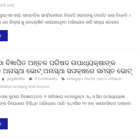
ଜେଡି ନେତା
ଇଏନଏସ): ସାମ୍ବାଦିକ ସମ୍ମିଳନୀରେ ବିଜେପି ସରାଜରକୁ ଟାର୍ଗେଟ କଲା ବିଜେଡି ।
୍ର ରେ ଜିଲ୍ଲା କୁ ଉପେକ୍ଷିତ କରାଯାଉଥିବା ଅଭିଯୋଗ କରି ରାଜ୍ୟ ସରକାର
e
ା ବିଜ୍ଞାପିତ ଅଞ୍ଚଳ ପରିଷଦ ଉପାଧ୍ୟକ୍ଷାଙ୍କ
େ ଅନାସ୍ଥା ଭୋଟ୍ ଅନାସ୍ଥା ସପକ୍ଷରେ ସମସ୍ତ ଭୋଟ୍
yugabdha
0 Comments
ବେଲଗୁଣ୍ଠା ବିଜ୍ଞାପିତ ଅଞ୍ଚଳ ପରିଷଦର
ଵାସ୍ଥ୍ୟ ସମସ୍ୟାକୁ ନେଇ ଉଦ୍‌ବେଗ
ତୋଷ କୁମାର ବିଷୋଇ):ଗତ ୬ ତାରିଖରେ ବେଲଗୁଣ୍ଠା ଏନ୍‌.ଏ.ସିର ଉପାଧ୍ୟକ୍ଷା
ାରୀଙ୍କ ବିରୋଧରେ ବିଭିନ୍ନ ଅଭିଯୋଗ ଆଣି ଏନ୍‌ଏସିର ୧୧ ଜଣ କାଉନସିଲର ଗଞ୍ଜାମ
e