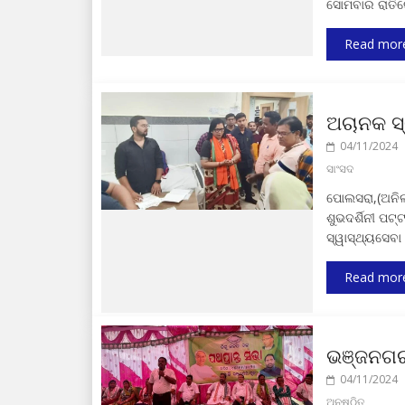
ସୋମବାର ରାତି
Read mor
ଅଚାନକ ସ୍
04/11/2024
ସାଂସଦ
ପୋଲସରା,(ଅନିଲ
ଶୁଭଦର୍ଶିନୀ ପଟ
ସ୍ୱାସ୍ଥ୍ୟସେବା
Read mor
ଭଞ୍ଜନଗର 
04/11/2024
ଅନୁଷ୍ଠିତ