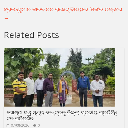
ବ୍ରାଉନ୍‌ସୁଗାର କାରବାରର ରାକେଟ୍ ବିଷୟରେ ‘ମନା’ର ଉଦ୍‌ବେଗ
→
Related Posts
ଗୋଷ୍ଠୀ ସ୍ୱାସ୍ଥ୍ୟ କେନ୍ଦ୍ରକୁ ଜିଲ୍ଲା ସ୍ତରୀୟ ପ୍ରତିନିଧି
ଦଳ ପରିଦର୍ଶନ
07/08/2026
0