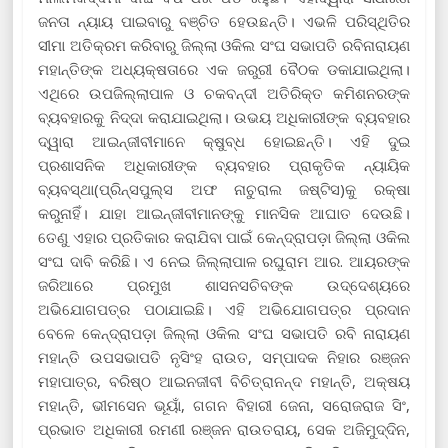
ଜନତା ନ୍ୟାୟ ପାଇବାରୁ ବଞ୍ଚିତ ହେଉଛନ୍ତି। ଏଭଳି ପରିସ୍ଥିତିର
ସୀମା ଅତିକ୍ରମ କରିବାରୁ ଜିଲ୍ଲା ଓକିଲ ସଂଘ ସଭାପତି ରବିନାରାୟଣ
ମହାନ୍ତିଙ୍କ ଅଧ୍ୟକ୍ଷତାରେ ଏକ ଜରୁରୀ ବୈଠକ ଡକାଯାଇଥିଲା।
ଏଥିରେ ଉପଜିଲ୍ଲାପାଳ ଓ ଚକବନ୍ଦୀ ଅତିରିକ୍ତ କମିଶନରଙ୍କ
ବ୍ୟବହାରକୁ ନିଦ୍ଦା କରାଯାଇଥିଲା। ଉଭୟ ଅଧିକାରୀଙ୍କ ବ୍ୟବହାର
ଦ୍ୱାରା ଆଇନ୍‌ଜୀବୀମାନେ କ୍ଷୁବ୍ଧ ହୋଇଛନ୍ତି। ଏହି ଦୁଇ
ପ୍ରଶାସନିକ ଅଧିକାରୀଙ୍କ ବ୍ୟବହାର ପ୍ରାକୃତିକ ନ୍ୟାୟିକ
ବ୍ୟବସ୍ଥା(ପ୍ରିନ୍ସପୁଲ୍ସ ଅଫ ନାଚୁରାଲ ଜଷ୍ଟିସ)କୁ ରକ୍ଷା
କରୁନାହିଁ। ଯାହା ଆଇନ୍‌ଜୀବୀମାନଙ୍କୁ ମାନସିକ ଆଘାତ ଦେଉଛି।
ତେଣୁ ଏହାର ପ୍ରତିକାର କରାଯିବା ପାଇଁ କେନ୍ଦ୍ରାପଡ଼ା ଜିଲ୍ଲା ଓକିଲ
ସଂଘ ଦାବି କରିଛି। ଏ ନେଇ ଜିଲ୍ଲାପାଳ ରଘୁରାମ ଆର. ଆୟରଙ୍କ
ଜରିଆରେ ପ୍ରମୁଖ ଶାସନସଚିବଙ୍କ ଉଦ୍ଦେଶ୍ୟରେ
ଅଭିଯୋଗପତ୍ର ପଠାଯାଇଛି। ଏହି ଅଭିଯୋଗପତ୍ର ପ୍ରଦାନ
ବେଳେ କେନ୍ଦ୍ରାପଡ଼ା ଜିଲ୍ଲା ଓକିଲ ସଂଘ ସଭାପତି ରବି ନାରାୟଣ
ମହାନ୍ତି ଉପସଭାପତି ନୃସିଂହ ରାଉତ, ସମ୍ପାଦକ ନିହାର ରଞ୍ଜନ
ମହାପାତ୍ର, ବରିଷ୍ଠ ଆଇନଜୀବୀ ବିଚିତ୍ରାନନ୍ଦ ମହାନ୍ତି, ଅକ୍ଷୟ
ମହାନ୍ତି, ଭୀମସେନ ଭୂୟାଁ, ଗଗନ ବିହାରୀ ଜେନା, ସରୋଜରାଜ ସିଂ,
ପ୍ରଭାତ ଅଧିକାରୀ ରମଣୀ ରଞ୍ଜନ ରାଉତରାୟ, ସେକ ଅଜିମୁଦ୍ଦିନ,