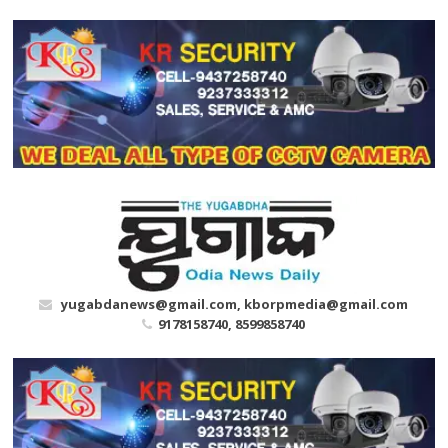
Skip
to
content
yugabdanews@gmail.com, kborpmedia@gmail.com
9178158740, 8599858740