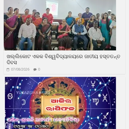
ଖଲ୍ଲିକୋଟ ଏକକ ବିଶ୍ୱବିଦ୍ୟାଳୟରେ ଜାତୀୟ ହସ୍ତତନ୍ତ
ଦିବସ
07/08/2026
0