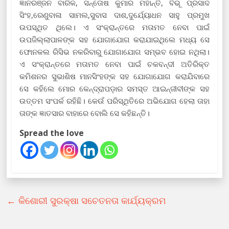
ଜ୍ଞାନରଞ୍ଜନ ବାରିକ, ସନ୍ତୋଷ କୁମାର ମହାନ୍ତି, ବିଭୂ ପ୍ରସାଦ
ସିଂହ,ରେଣୁବାଳା ସାମଲ,ସୁବାସ ଦାଶ,ଦୁର୍ଯ୍ୟୋଧନ ସାହୁ ପ୍ରମୁଖ
ଉପସ୍ଥିତ ଥିଲେ। ଏ ସଂକ୍ରାନ୍ତରେ ମତାମତ ନେବା ପାଇଁ
ଉପଜିଲ୍ଲାପାଳଙ୍କ ସହ ଯୋଗାଯୋଗ କରାଯାଇଥିଲେ ମଧ୍ୟ ସେ
ଫୋନକଲ ରିସିଭ ନକରିବାରୁ ଯୋଗାଯୋଗ ସମ୍ଭବ ହୋଇ ନଥିଲା।
ଏ ସଂକ୍ରାନ୍ତରେ ମତାମତ ନେବା ପାଇଁ ଚକବନ୍ଦୀ ଅତିରିକ୍ତ
କମିଶନର ସୁଭାଶିଷ ମାନସିଂହଙ୍କ ସହ ଯୋଗାଯୋଗ କରାଯିବାରେ
ସେ କହିଲେ ମୋର କେନ୍ଦ୍ରାପଡ଼ାର ସମସ୍ତ ଆଇନ୍‌ଜୀବୀଙ୍କ ସହ
ଉତ୍ତମ ସଂପର୍କ ରହିଛି। କେଉଁ ପରିସ୍ଥିତିରେ ଅଭିଯୋଗ ହେଲା ତାହା
ତାଙ୍କ ଜ୍ଞାତସାର ବାହାରେ ବୋଲି ସେ କହିଛନ୍ତି।
Spread the love
←
କିଶୋରୀ ସୁରକ୍ଷା ସଚେତନତା କାର୍ଯ୍ୟକ୍ରମ