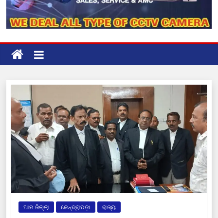
ଆମ ଜିଲ୍ଲା
କେନ୍ଦ୍ରାପଡ଼ା
ରାଜ୍ୟ