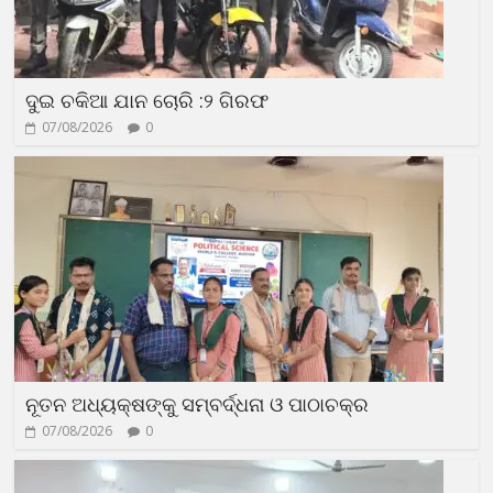
ଦୁଇ ଚକିଆ ଯାନ ଚୋରି :୨ ଗିରଫ
07/08/2026
0
ନୂତନ ଅଧ୍ୟକ୍ଷଙ୍କୁ ସମ୍ବର୍ଦ୍ଧନା ଓ ପାଠାଚକ୍ର
07/08/2026
0