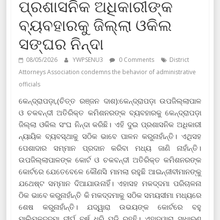
ପ୍ରଶାସନିକ ଅଧିକାରୀଙ୍କ
ବ୍ୟବହାରକୁ ଜିଲ୍ଲା ଓକିଲ
ସଙ୍ଘର ନିନ୍ଦା
08/05/2026
YWPSENU3
0 Comments
District
Attorneys Association condemns the behavior of administrative
officials
କେନ୍ଦ୍ରାପଡ଼ା,(ଚିତ୍ତ ରଞ୍ଜନ ଦାଶ):କେନ୍ଦ୍ରାପଡ଼ା ଉପଜିଲ୍ଲାପାଳ
ଓ ଚକବନ୍ଦୀ ଅତିରିକ୍ତ କମିଶନରଙ୍କ ବ୍ୟବହାରକୁ କେନ୍ଦ୍ରାପଡ଼ା
ଜିଲ୍ଲା ଓକିଲ ସଂଘ ନିନ୍ଦା କରିଛି। ଏହି ଦୁଇ ପ୍ରଶାସନିକ ଅଧିକାରୀ
ନ୍ୟାୟିକ ବ୍ୟବସ୍ଥାକୁ ସଠିକ ଭାବେ ପାଳନ କରୁନାହାଁନ୍ତି। ଏଥିସହ
ପେଶାଦାର ସମ୍ମାନ ପ୍ରଦାନ କରିବା ମଧ୍ୟ ଜାଣି ନାହାଁନ୍ତି।
ଉପଜିଲ୍ଲାପାଳଙ୍କ କୋର୍ଟ ଓ ଚକବନ୍ଦୀ ଅତିରିକ୍ତ କମିଶନରଙ୍କ
କୋର୍ଟରେ ଯେତେବେଳେ କୌଣସି ମାମଲା ରହୁଛି ଆଇନ୍‌ଜୀବୀମାନଙ୍କୁ
ଯଥେଷ୍ଟ ସମ୍ମାନ ଦିଆଯାଉନାହିଁ। ଏହାସହ ମକଦ୍ଦମା ପରିଚାଳନା
ଠିକ ଭାବେ କରୁନାହାଁନ୍ତି କି ମକଦ୍ଦମାକୁ ସଠିକ ସମୟସୀମା ମଧ୍ୟରେ
ଶେଷ କରୁନାହାଁନ୍ତି। ଯଦ୍ୱାରା ଉଭୟଙ୍କ କୋର୍ଟରେ ବହୁ
ମାଲିମକଦ୍ଦମା ଦୀର୍ଘ ବର୍ଷ ଧରି ପଡି ରହୁଛି। ଏହାଦ୍ୱାରା ସାଧାରଣ