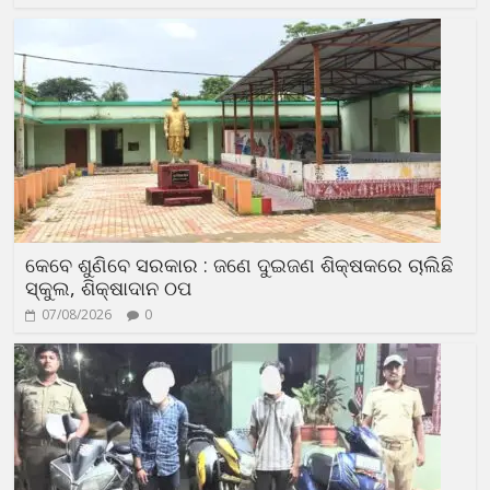
କେବେ ଶୁଣିବେ ସରକାର : ଜଣେ ଦୁଇଜଣ ଶିକ୍ଷକରେ ଚାଲିଛି
ସ୍କୁଲ, ଶିକ୍ଷାଦାନ ଠପ
07/08/2026
0