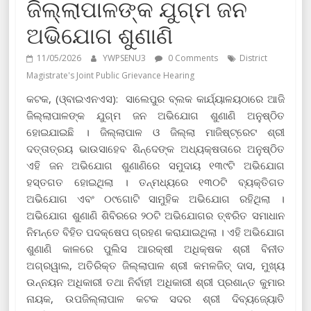
ଜିଲ୍ଲାପାଳଙ୍କ ଯୁଗ୍ମ ଜନ
ଅଭିଯୋଗ ଶୁଣାଣି
11/05/2026
YWPSENU3
0 Comments
District
Magistrate's Joint Public Grievance Hearing
କଟକ, (ଓ୍ବାଇଏନଏସ): ସାଲେପୁର ବ୍ଲକ କାର୍ଯ୍ୟାଳୟଠାରେ ଆଜି
ଜିଲ୍ଲାପାଳଙ୍କ ଯୁଗ୍ମ ଜନ ଅଭିଯୋଗ ଶୁଣାଣି ଅନୁଷ୍ଠିତ
ହୋଇଯାଇଛି । ଜିଲ୍ଲାପାଳ ଓ ଜିଲ୍ଲା ମାଜିଷ୍ଟ୍ରେଟ ଶ୍ରୀ
ଦତ୍ତାତ୍ରୟ ଭାଉସାହେବ ଶିନ୍ଦେଙ୍କ ଅଧ୍ୟକ୍ଷତାରେ ଅନୁଷ୍ଠିତ
ଏହି ଜନ ଅଭିଯୋଗ ଶୁଣାଣିରେ ସମୁଦାୟ ୧୩୯ଟି ଅଭିଯୋଗ
ହସ୍ତଗତ ହୋଇଥିଲା । ତନ୍ମଧ୍ୟରେ ୧୩୦ଟି ବ୍ୟକ୍ତିଗତ
ଅଭିଯୋଗ ଏବଂ ୦୯ଗୋଟି ସାମୁହିକ ଅଭିଯୋଗ ରହିଥିଲା ।
ଅଭିଯୋଗ ଶୁଣାଣି ଶିବିରରେ ୨୦ଟି ଅଭିଯୋଗର ତ୍ଵରିତ ସମାଧାନ
ନିମନ୍ତେ ବିହିତ ପଦକ୍ଷେପ ଗ୍ରହଣ କରାଯାଇଥିଲା । ଏହି ଅଭିଯୋଗ
ଶୁଣାଣି କାଳରେ ପୁଲିସ ଆରକ୍ଷୀ ଅଧିକ୍ଷକ ଶ୍ରୀ ବିନୀତ
ଅଗ୍ରୱାଲ, ଅତିରିକ୍ତ ଜିଲ୍ଲାପାଳ ଶ୍ରୀ କମଳଜିତ୍ ଦାସ, ମୁଖ୍ୟ
ଉନ୍ନୟନ ଅଧିକାରୀ ତଥା ନିର୍ବାହୀ ଅଧିକାରୀ ଶ୍ରୀ ପ୍ରଶାନ୍ତ କୁମାର
ନାୟକ, ଉପଜିଲ୍ଲାପାଳ କଟକ ସଦର ଶ୍ରୀ ଦିବ୍ୟଜ୍ୟୋତି