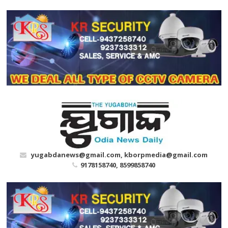
Skip
to
content
yugabdanews@gmail.com, kborpmedia@gmail.com
9178158740, 8599858740