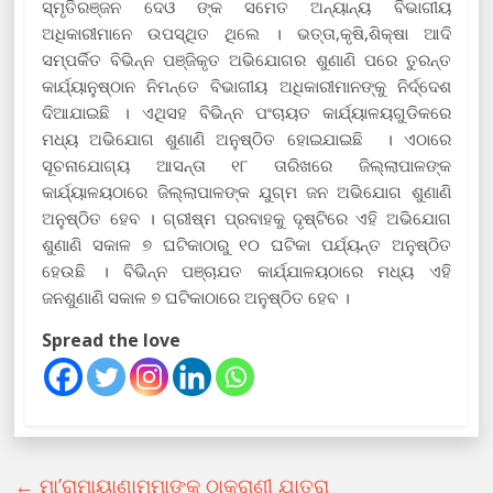
ସ୍ମୃତିରଞ୍ଜନ ଦେଓ ଙ୍କ ସମେତ ଅନ୍ୟାନ୍ୟ ବିଭାଗୀୟ
ଅଧିକାରୀମାନେ ଉପସ୍ଥିତ ଥିଲେ । ଭତ୍ତା,କୃଷି,ଶିକ୍ଷା ଆଦି
ସମ୍ପର୍କିତ ବିଭିନ୍ନ ପଞ୍ଜିକୃତ ଅଭିଯୋଗର ଶୁଣାଣି ପରେ ତୁରନ୍ତ
କାର୍ଯ୍ୟାନୁଷ୍ଠାନ ନିମନ୍ତେ ବିଭାଗୀୟ ଅଧିକାରୀମାନଙ୍କୁ ନିର୍ଦ୍ଦେଶ
ଦିଆଯାଇଛି । ଏଥିସହ ବିଭିନ୍ନ ପଂଚାୟତ କାର୍ଯ୍ୟାଳୟଗୁଡିକରେ
ମଧ୍ୟ ଅଭିଯୋଗ ଶୁଣାଣି ଅନୁଷ୍ଠିତ ହୋଇଯାଇଛି । ଏଠାରେ
ସୂଚନାଯୋଗ୍ୟ ଆସନ୍ତା ୧୮ ତାରିଖରେ ଜିଲ୍ଲାପାଳଙ୍କ
କାର୍ଯ୍ୟାଳୟଠାରେ ଜିଲ୍ଲାପାଳଙ୍କ ଯୁଗ୍ମ ଜନ ଅଭିଯୋଗ ଶୁଣାଣି
ଅନୁଷ୍ଠିତ ହେବ । ଗ୍ରୀଷ୍ମ ପ୍ରବାହକୁ ଦୃଷ୍ଟିରେ ଏହି ଅଭିଯୋଗ
ଶୁଣାଣି ସକାଳ ୭ ଘଟିକାଠାରୁ ୧୦ ଘଟିକା ପର୍ଯ୍ୟନ୍ତ ଅନୁଷ୍ଠିତ
ହେଉଛି । ବିଭିନ୍ନ ପଞ୍ଚାଯତ କାର୍ଯ୍ଯାଳୟଠାରେ ମଧ୍ୟ ଏହି
ଜନଶୁଣାଣି ସକାଳ ୭ ଘଟିକାଠାରେ ଅନୁଷ୍ଠିତ ହେବ ।
Spread the love
←
ମା’ରାମାୟାଣାମ୍ମାଙ୍କ ଠାକୁରାଣୀ ଯାତ୍ରା