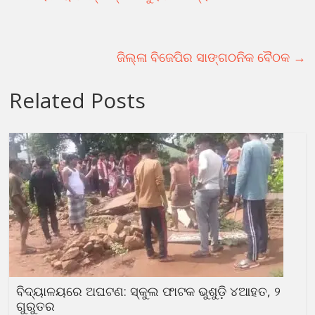
ଜିଲ୍ଳା ବିଜେପିର ସାଙ୍ଗଠନିକ ବୈଠକ
→
Related Posts
ବିଦ୍ୟାଳୟରେ ଅଘଟଣ: ସ୍କୁଲ ଫାଟକ ଭୁଶୁଡ଼ି ୪ଆହତ, ୨
ଗୁରୁତର