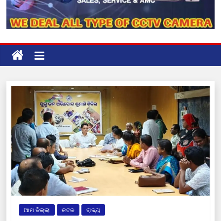
ଆମ ଜିଲ୍ଲା
କଟକ
ରାଜ୍ୟ