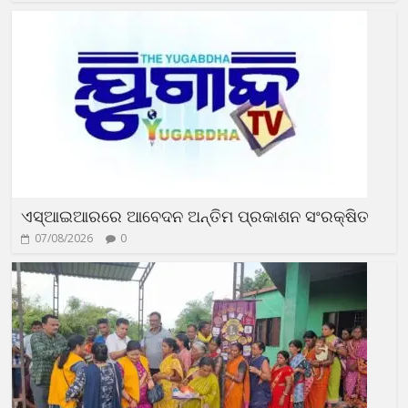
ଏସ୍‌ଆଇଆରରେ ଆବେଦନ ଅନ୍ତିମ ପ୍ରକାଶନ ସଂରକ୍ଷିତ
07/08/2026
0