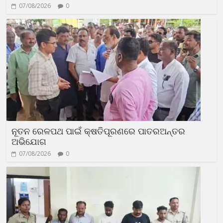
07/08/2026
0
ନୂତନ ରେଳପଥ ପାଇଁ କ୍ଷତିପୂରଣରେ ପାତରଅନ୍ତର
ଅଭିଯୋଗ
07/08/2026
0