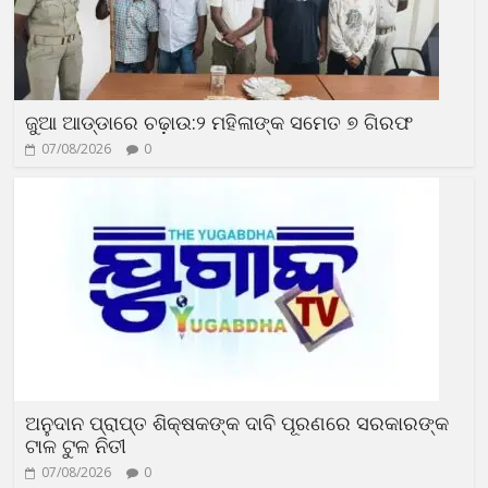
ଜୁଆ ଆଡ୍ଡାରେ ଚଢ଼ାଉ:୨ ମହିଳାଙ୍କ ସମେତ ୭ ଗିରଫ
07/08/2026
0
ଅନୁଦାନ ପ୍ରାପ୍ତ ଶିକ୍ଷକଙ୍କ ଦାବି ପୂରଣରେ ସରକାରଙ୍କ
ଟାଳ ଟୁଳ ନିତୀ
07/08/2026
0