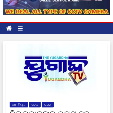
ଆମ ଜିଲ୍ଲା
କଟକ
ରାଜ୍ୟ