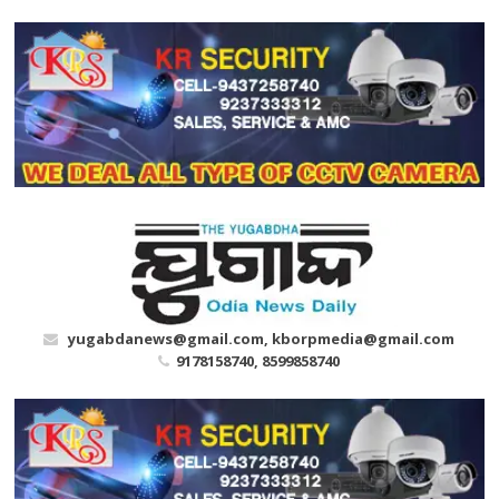
Skip
to
content
yugabdanews@gmail.com, kborpmedia@gmail.com
9178158740, 8599858740