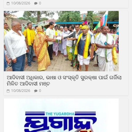
10/08/2026
0
ଆଦିବାସୀ ଅଧିକାର, ଭାଷା ଓ ସଂସ୍କୃତି ସୁରକ୍ଷା ପାଇଁ ଗର୍ଜିଲା
ମିଳିତ ଆଦିବାସୀ ମଞ୍ଚ
10/08/2026
0