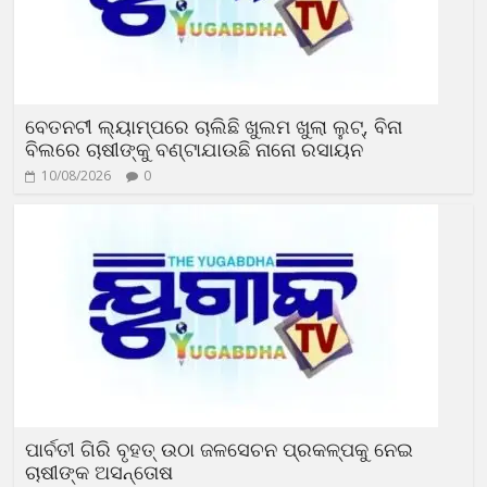
ବେତନଟୀ ଲ୍ୟାମ୍ପରେ ଚାଲିଛି ଖୁଲମ ଖୁଲା ଲୁଟ୍, ବିନା
ବିଲରେ ଚାଷୀଙ୍କୁ ବଣ୍ଟାଯାଉଛି ନାନୋ ରସାୟନ
10/08/2026
0
ପାର୍ବତୀ ଗିରି ବୃହତ୍ ଉଠା ଜଳସେଚନ ପ୍ରକଳ୍ପକୁ ନେଇ
ଚାଷୀଙ୍କ ଅସନ୍ତୋଷ