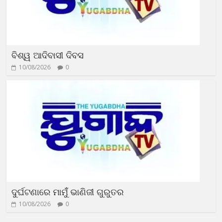
ବିଶ୍ୱ ଆଦିବାସୀ ଦିବସ
10/08/2026
0
ଦୁର୍ଘଟଣାରେ ମାମୁଁଁ ଭାଣିଜୀ ଗୁରୁତର
10/08/2026
0