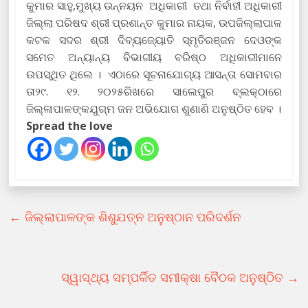
କୁମାର ସାହୁ,ମୁଖ୍ୟ ଉନ୍ନୟନ ଅଧିକାରୀ ତଥା ନିର୍ବାହୀ ଅଧିକାରୀ
ଜିଲ୍ଲା ପରିଷଦ ଶ୍ରୀ ପ୍ରଶାନ୍ତ କୁମାର ନାୟକ, ଉପଜିଲ୍ଲାପାଳ
କଟକ ସଦର ଶ୍ରୀ ଦିବ୍ୟଜ୍ୟୋତି ସ୍ମୃତିରଞ୍ଜନ ଦେଓଙ୍କ
ସମେତ ଅନ୍ୟାନ୍ୟ ବିଭାଗୀୟ ବରିଷ୍ଠ ଅଧିକାରୀମାନେ
ଉପସ୍ଥିତ ଥିଲେ । ଏଠାରେ ସୂଚନାଯୋଗ୍ୟ ଆସନ୍ତା ସୋମବାର
ତା୨୯. ୧୨. ୨୦୨୫ରିଖରେ ସାଲେପୁର ବ୍ଲକ୍‌ଠାରେ
ଜିଲ୍ଳାପାଳଙ୍କଯୁଗ୍ମ ଜନ ଅଭିଯୋଗ ଶୁଣାଣି ଅନୁଷ୍ଠିତ ହେବ ।
Spread the love
←
ଜିଲ୍ଲାପାଳଙ୍କ ଶିଶୁଯତ୍ନ ଅନୁଷ୍ଠାନ ପରିଦର୍ଶନ
ସ୍ୱାସ୍ଥ୍ୟ ସମ୍ପର୍କିତ ସମୀକ୍ଷା ବୈଠକ ଅନୁଷ୍ଠିତ
→