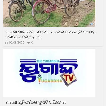
ମାଗଣା ସାଇକେଲ ଯୋଜନା :ସରକାର ଦେଉଛନ୍ତି ୩୫ଶହ,
ବଜାରରେ ଦର ୫ହଜାର
06/08/2026
0
ମାଗଣା ୟୁନିଫର୍ମରେ ଦୁର୍ନୀତି ଅଭିଯୋଗ