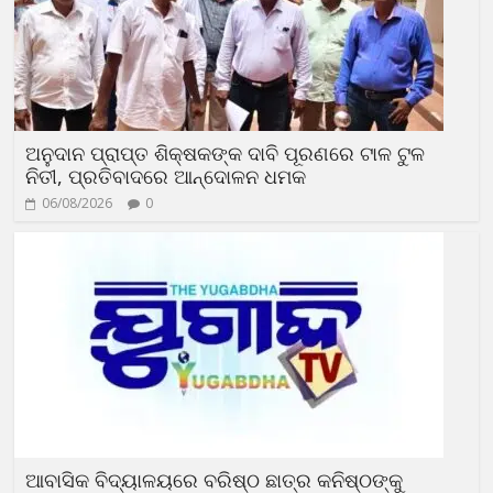
ଅନୁଦାନ ପ୍ରାପ୍ତ ଶିକ୍ଷକଙ୍କ ଦାବି ପୂରଣରେ ଟାଳ ଟୁଳ
ନିତୀ, ପ୍ରତିବାଦରେ ଆନ୍ଦୋଳନ ଧମକ
06/08/2026
0
ଆବାସିକ ବିଦ୍ୟାଳୟରେ ବରିଷ୍ଠ ଛାତ୍ର କନିଷ୍ଠଙ୍କୁ