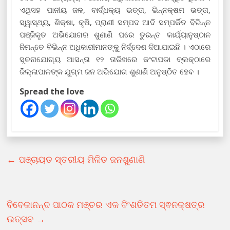
ଏଥିସହ ପାନୀୟ ଜଳ, ବାର୍ଦ୍ଧକ୍ୟ ଭତ୍ତା, ଭିନ୍ନକ୍ଷମ ଭତ୍ତା,
ସ୍ୱାସ୍ଥ୍ୟ, ଶିକ୍ଷା, କୃଷି, ପ୍ରାଣୀ ସମ୍ପଦ ଆଦି ସମ୍ପର୍କିତ ବିଭିନ୍ନ
ପଞ୍ଜିକୃତ ଅଭିଯୋଗର ଶୁଣାଣି ପରେ ତୁରନ୍ତ କାର୍ଯ୍ୟାନୁଷ୍ଠାନ
ନିମନ୍ତେ ବିଭିନ୍ନ ଅଧିକାରୀମାନଙ୍କୁ ନିର୍ଦ୍ଦେଶ ଦିଆଯାଇଛି । ଏଠାରେ
ସୂଚନାଯୋଗ୍ୟ ଆସନ୍ତା ୧୨ ତାରିଖରେ କଂଟାପଡା ବ୍ଲକ୍‌ଠାରେ
ଜିଲ୍ଳାପାଳଙ୍କ ଯୁଗ୍ମ ଜନ ଅଭିଯୋଗ ଶୁଣାଣି ଅନୁଷ୍ଠିତ ହେବ ।
Spread the love
←
ପଞ୍ଚାୟତ ସ୍ତରୀୟ ମିଳିତ ଜନଶୁଣାଣି
ବିବେକାନନ୍ଦ ପାଠକ ମଞ୍ଚର ଏକ ବିଂଶତିତମ ସ୍ଵନକ୍ଷତ୍ର
ଉତ୍ସବ
→