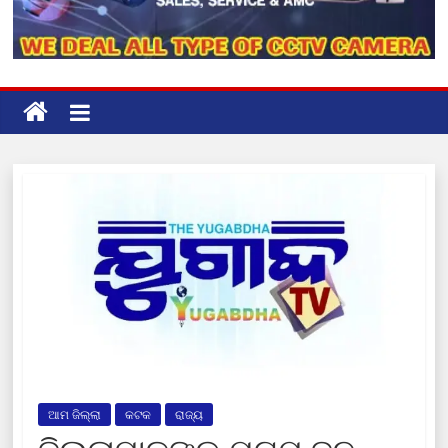
ଆମ ଜିଲ୍ଲା
କଟକ
ରାଜ୍ୟ