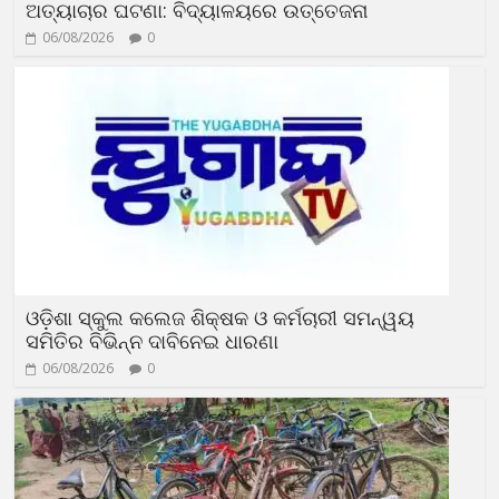
ଅତ୍ୟାଚାର ଘଟଣା: ବିଦ୍ୟାଳୟରେ ଉତ୍ତେଜନା
06/08/2026
0
ଓଡ଼ିଶା ସ୍କୁଲ କଲେଜ ଶିକ୍ଷକ ଓ କର୍ମଚାରୀ ସମନ୍ୱୟ
ସମିତିର ବିଭିନ୍ନ ଦାବିନେଇ ଧାରଣା
06/08/2026
0