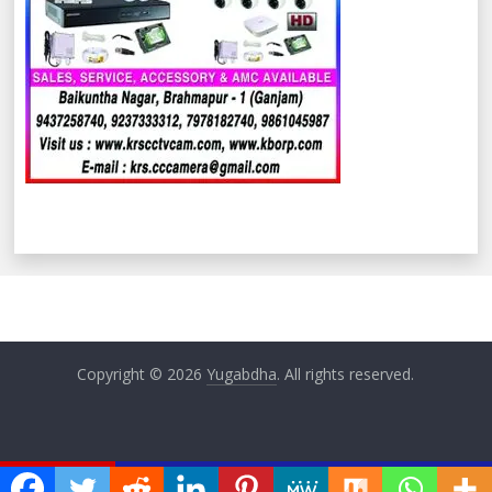
Copyright © 2026
Yugabdha
. All rights reserved.
ଏବେ ଏବେ
ୟ ବୈଠକ
ଅନୁଦାନ ପ୍ରାପ୍ତ ଶିକ୍ଷକଙ୍କ ଦାବି ପୂରଣରେ ଟାଳ ଟୁଳ ନି