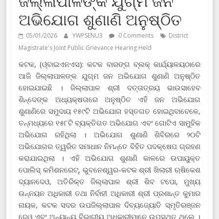
ଜିଲ୍ଳାପାଳଙ୍କ ଯୁଗ୍ମ ଜନ
ଅଭିଯୋଗ ଶୁଣାଣି ଅନୁଷ୍ଠିତ
05/01/2026
YWPSENU3
0 Comments
District
Magistrate's Joint Public Grievance Hearing Held
କଟକ, (ଓ୍ବାଇଏନଏସ): କଟକ ବାରଙ୍ଗ ବ୍ଲକ୍ କାର୍ଯ୍ୟାଳୟଠାରେ
ଆଜି ଜିଲ୍ଲାପାଳଙ୍କ ଯୁଗ୍ମ ଜନ ଅଭିଯୋଗ ଶୁଣାଣି ଅନୁଷ୍ଠିତ
ହୋଇଯାଇଛି । ଜିଲ୍ଲାପାଳ ଶ୍ରୀ ଦତ୍ତାତ୍ରୟ ଭାଉସାହେବ
ଶିନ୍ଦେଙ୍କ ଅଧ୍ୟକ୍ଷତାରେ ଅନୁଷ୍ଠିତ ଏହି ଜନ ଅଭିଯୋଗ
ଶୁଣାଣିରେ ସମୁଦାୟ ୧୫୯ଟି ଅଭିଯୋଗ ହସ୍ତଗତ ହୋଇଥିବାବେଳେ,
ତନ୍ମଧ୍ୟରେ ୧୫୮ଟି ବ୍ୟକ୍ତିଗତ ଅଭିଯୋଗ ଏବଂ ଗୋଟିଏ ସାମୁହିକ
ଅଭିଯୋଗ ରହିଥିଲା । ଅଭିଯୋଗ ଶୁଣାଣି ଶିବିରରେ ୨୦ଟି
ଅଭିଯୋଗର ତ୍ୱରିତ ସମାଧାନ ନିମନ୍ତେ ବିହିତ ପଦକ୍ଷେପ ଗ୍ରହଣ
କରାଯାଇଥିଲା । ଏହି ଅଭିଯୋଗ ଶୁଣାଣି କାଳରେ ଉପାୟୁକ୍ତ
ପୋଲିସ୍ କମିଶନରେଟ୍‌, ଭୁବନେଶ୍ୱର-କଟକ ଶ୍ରୀ ଖିଲାରୀ ଋଷିକେଶ
ଦ୍ୟାନଦେଓ, ଅତିରିକ୍ତ ଜିଲ୍ଲାପାଳ ଶ୍ରୀ ଶିବ ଟପୋ, ମୁଖ୍ୟ
ଉନ୍ନୟନ ଅଧିକାରୀ ତଥା ନିର୍ବାହୀ ଅଧିକାରୀ ଶ୍ରୀ ପ୍ରଶାନ୍ତ କୁମାର
ନାୟକ, କଟକ ସଦର ଉପଜିଲ୍ଲାପାଳ ଦିବ୍ୟଜ୍ୟୋତି ସ୍ମୃତିରଞ୍ଜନ
ଦେଓ ଏବଂ ଅନ୍ୟାନ୍ୟ ବିଭାଗୀୟ ଅଧିକାରୀମାନେ ଉପସ୍ଥିତ ଥିଲେ ।