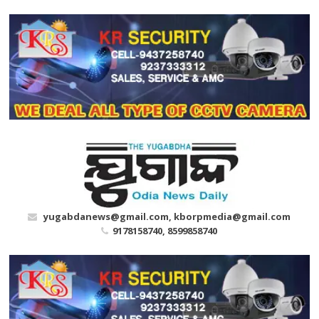
Skip
to
content
yugabdanews@gmail.com, kborpmedia@gmail.com
9178158740, 8599858740