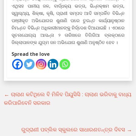
ଏଥିସହ ପାନୀୟ ଜଳ, ବାର୍ଦ୍ଧକ୍ୟ ଭତ୍ତା, ଭିନ୍ନକ୍ଷମ ଭତ୍ତା,
ସ୍ୱାସ୍ଥ୍ୟ, ଶିକ୍ଷା, କୃଷି, ପ୍ରାଣୀ ସମ୍ପଦ ଆଦି ସମ୍ପର୍କିତ ବିଭିନ୍ନ
ପଞ୍ଜୀକୃତ ଅଭିଯୋଗର ଶୁଣାଣି ପରେ ତୁରନ୍ତ କାର୍ଯ୍ୟାନୁଷ୍ଠାନ
ନିମନ୍ତେ ବିଭିନ୍ନ ଅଧିକାରୀମାନଙ୍କୁ ନିର୍ଦ୍ଦେଶ ଦିଆଯାଇଛି । ଏଠାରେ
ସୂଚନାଯୋଗ୍ୟ ଆସନ୍ତା ୨ ତାରିଖରେ ତିଗିରିଆ ବ୍ଲକ୍‌ଠାରେ
ଜିଲ୍ଲାପାଳଙ୍କ ଯୁଗ୍ମ ଜନ ଅଭିଯୋଗ ଶୁଣାଣି ଅନୁଷ୍ଠିତ ହେବ ।
Spread the love
←
ଚାଲାଣ କଟିଥିଲେ ବି ମିଳିବ ପିୟୁସିସି : ଚାଲାଣ ଭରିବାକୁ ବାଧ୍ୟ
କରିପାରିବେନି ସରକାର
ରୁଦ୍ରାଣୀ ପବ୍ଲିକ ସ୍କୁଲରେ ସାଧାରଣତନ୍ତ୍ର ଦିବସ
→