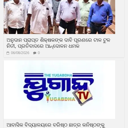
ଅନୁଦାନ ପ୍ରାପ୍ତ ଶିକ୍ଷକଙ୍କ ଦାବି ପୂରଣରେ ଟାଳ ଟୁଳ
ନିତୀ, ପ୍ରତିବାଦରେ ଆନ୍ଦୋଳନ ଧମକ
06/08/2026
0
ଆବାସିକ ବିଦ୍ୟାଳୟରେ ବରିଷ୍ଠ ଛାତ୍ର କନିଷ୍ଠଙ୍କୁ