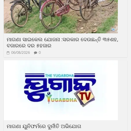
ମାଗଣା ସାଇକେଲ ଯୋଜନା :ସରକାର ଦେଉଛନ୍ତି ୩୫ଶହ,
ବଜାରରେ ଦର ୫ହଜାର
06/08/2026
0
ମାଗଣା ୟୁନିଫର୍ମରେ ଦୁର୍ନୀତି ଅଭିଯୋଗ