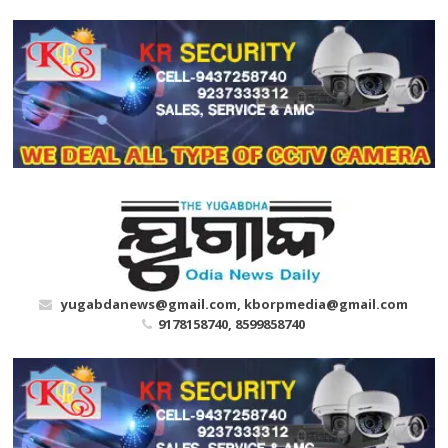
Skip
to
content
yugabdanews@gmail.com, kborpmedia@gmail.com
9178158740, 8599858740