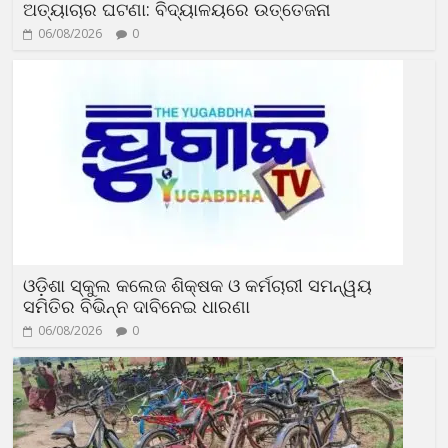
ଅତ୍ୟାଚାର ଘଟଣା: ବିଦ୍ୟାଳୟରେ ଉତ୍ତେଜନା
06/08/2026
0
ଓଡ଼ିଶା ସ୍କୁଲ କଲେଜ ଶିକ୍ଷକ ଓ କର୍ମଚାରୀ ସମନ୍ୱୟ
ସମିତିର ବିଭିନ୍ନ ଦାବିନେଇ ଧାରଣା
06/08/2026
0