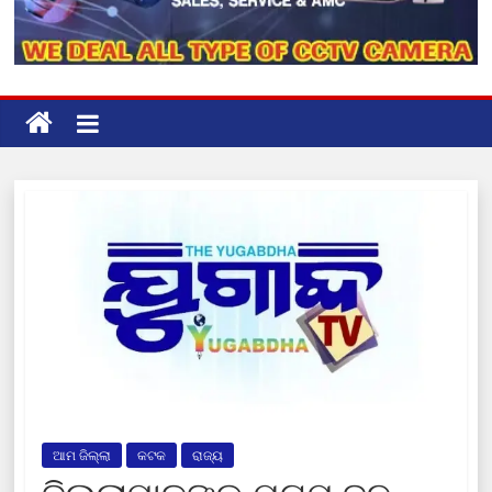
ଆମ ଜିଲ୍ଲା
କଟକ
ରାଜ୍ୟ