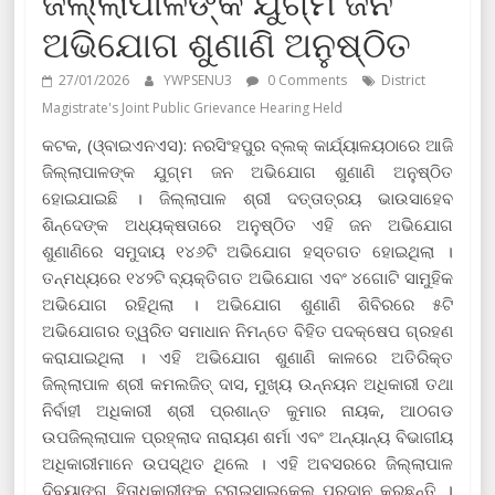
ଜିଲ୍ଲାପାଳଙ୍କ ଯୁଗ୍ମ ଜନ
ଅଭିଯୋଗ ଶୁଣାଣି ଅନୁଷ୍ଠିତ
27/01/2026
YWPSENU3
0 Comments
District
Magistrate's Joint Public Grievance Hearing Held
କଟକ, (ଓ୍ବାଇଏନଏସ): ନରସିଂହପୁର ବ୍ଲକ୍ କାର୍ଯ୍ୟାଳୟଠାରେ ଆଜି
ଜିଲ୍ଲାପାଳଙ୍କ ଯୁଗ୍ମ ଜନ ଅଭିଯୋଗ ଶୁଣାଣି ଅନୁଷ୍ଠିତ
ହୋଇଯାଇଛି । ଜିଲ୍ଲାପାଳ ଶ୍ରୀ ଦତ୍ତାତ୍ରୟ ଭାଉସାହେବ
ଶିନ୍ଦେଙ୍କ ଅଧ୍ୟକ୍ଷତାରେ ଅନୁଷ୍ଠିତ ଏହି ଜନ ଅଭିଯୋଗ
ଶୁଣାଣିରେ ସମୁଦାୟ ୧୪୬ଟି ଅଭିଯୋଗ ହସ୍ତଗତ ହୋଇଥିଲା ।
ତନ୍ମଧ୍ୟରେ ୧୪୨ଟି ବ୍ୟକ୍ତିଗତ ଅଭିଯୋଗ ଏବଂ ୪ଗୋଟି ସାମୁହିକ
ଅଭିଯୋଗ ରହିଥିଲା । ଅଭିଯୋଗ ଶୁଣାଣି ଶିବିରରେ ୫ଟି
ଅଭିଯୋଗର ତ୍ୱରିତ ସମାଧାନ ନିମନ୍ତେ ବିହିତ ପଦକ୍ଷେପ ଗ୍ରହଣ
କରାଯାଇଥିଲା । ଏହି ଅଭିଯୋଗ ଶୁଣାଣି କାଳରେ ଅତିରିକ୍ତ
ଜିଲ୍ଲାପାଳ ଶ୍ରୀ କମଲଜିତ୍ ଦାସ, ମୁଖ୍ୟ ଉନ୍ନୟନ ଅଧିକାରୀ ତଥା
ନିର୍ବାହୀ ଅଧିକାରୀ ଶ୍ରୀ ପ୍ରଶାନ୍ତ କୁମାର ନାୟକ, ଆଠଗଡ
ଉପଜିଲ୍ଲାପାଳ ପ୍ରହ୍ଲାଦ ନାରାୟଣ ଶର୍ମା ଏବଂ ଅନ୍ୟାନ୍ୟ ବିଭାଗୀୟ
ଅଧିକାରୀମାନେ ଉପସ୍ଥିତ ଥିଲେ । ଏହି ଅବସରରେ ଜିଲ୍ଲାପାଳ
ଦିବ୍ୟାଙ୍ଗ ହିତାଧିକାରୀଙ୍କୁ ଟ୍ରାଇସାଇକେଲ ପ୍ରଦାନ କରଛନ୍ତି ।