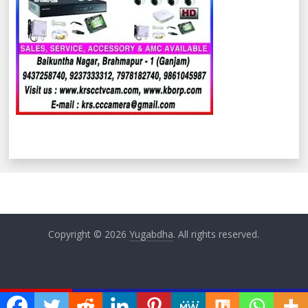
Copyright © 2026
Yugabdha
. All rights reserved.
ଏବେ ଏବେ
ୟ ବୈଠକ
ଅନୁଦାନ ପ୍ରାପ୍ତ ଶିକ୍ଷକଙ୍କ ଦାବି ପୂରଣରେ ଟାଳ ଟୁଳ ନି