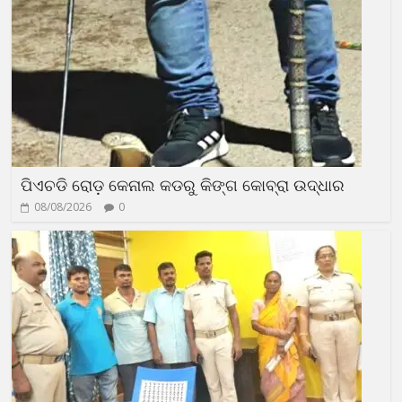
ପିଏଚଡି ରୋଡ଼ କେନାଲ କଡରୁ କିଙ୍ଗ କୋବ୍ରା ଉଦ୍ଧାର
08/08/2026
0