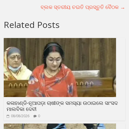
ବ୍ଲକ ସ୍ତରୀୟ ଚଇତି ପ୍ରସ୍ତୁତି ବୈଠକ
→
Related Posts
କଳାହାଣ୍ଡି-ନୂଆପଡ଼ା ଚାଷୀଙ୍କ ସମସ୍ୟା ଉଠାଇଲେ ସାଂସଦ
ମାଲବିକା ଦେବୀ
08/08/2026
0