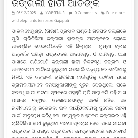
ଜଙ୍ଗଲୀ ହାତୀ ଆତଙ୍କ
05/12/2025
YWPSENU3
0 Comments
Four more
wild elephants terrorize Gajapati
ପାରଳାଖେମୁଣ୍ଡି, (ତାରିଣୀ ପ୍ରସାଦ ପଣ୍ଡା): ଗଜପତି ଜିଲ୍ଲାରେ
ପୁଣି ଚାରିଟିକିଆ ଜଙ୍ଗଲୀ ହାତୀଙ୍କ ଆତଙ୍କରେ ଲୋକେ
ଆତଙ୍କିତ ହୋଇପଡିଛନ୍ତି. ଏହି ଜିଲ୍ଲାର ଗୁମ୍ମା ବ୍ଲକ
ଅନ୍ତର୍ଗତ ପରିଡ଼ା ପଞ୍ଚାୟତର ଆଦାନଗୁଡ଼ା ଓ ଯାନିଗୁଡ଼ା ଆଖ
ପାଖରେ ଚାରିଗୋଟି ଜଙ୍ଗଲୀ ହାତୀ ନିକଟସ୍ଥ ଜଙ୍ଗଲ ଓ
ଆମ୍ବତୋଟା ଆଦିରେ ବୁଲୁଥିବା ଗତକାଲି ସନ୍ଧ୍ୟାରେ ଦେଖିବାକୁ
ମିଳିଛି. ଏହି ଜଙ୍ଗଲୀ ଚାରିଟିକିଆ ହାତୀଗୁଡିକୁ ଦେଖିବା ପରେ
ଗ୍ରାମବାସୀମାନେ ବନଅଧିକାରୀଙ୍କୁ ସୂଚନା ଦେଇଥିଲେ. ପରେ
ବନଅଧିକାରୀ ଘଟଣା ସ୍ଥଳରେ ପହଞ୍ଚି ରାତି ସାରା ଜଗି ରହି ଆଖ
ପାଖରେ ରହୁଥିବା ଜନସାଧାରଣଙ୍କୁ ସତର୍କ ରହିବା ସହ
ହାତୀମାନଙ୍କୁ ରଗେଇବା ଭଳି କାର୍ଯ୍ୟକ୍ରମରୁ ଦୁରେଇ ରହିବା
ପାଇଁ ଅନୁରୋଧ କରିଥିଲେ. ସମ୍ପୃକ୍ତ ଅଞ୍ଚଳର ଜଙ୍ଗଲର ଏହି
ଚାରିଟିକିଆ ହାତୀ ବୁଲୁଥିବା ଘଟଣା ପ୍ରଚାର ହେବା ପରେ ଗାଇବା
ପଞ୍ଚାୟତ ଓ ପରିଡ଼ା ପଞ୍ଚାୟତର ସମସ୍ତ ଗ୍ରାମର ଗ୍ରାମବାସୀ