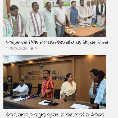
କଂଗ୍ରେସର ନିର୍ବାଚନ ମଣ୍ଡଳୀସ୍ତରୀୟ ପ୍ରଶିକ୍ଷଣ ଶିବିର
08/08/2026
0
ଜିଲ୍ଲାପାଳଙ୍କ ଦ୍ୱାରା ସ୍ପେଶାଲ ଇଣ୍ଟେନସିଭ୍ ରିଭିଜନ