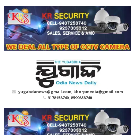
Skip
to
content
yugabdanews@gmail.com, kborpmedia@gmail.com
9178158740, 8599858740