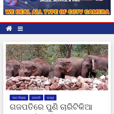
ଆମ ଜିଲ୍ଲା
ଗଜପତି
ରାଜ୍ୟ
ଗଜପତିରେ ପୁଣି ଚାରିଟିକିଆ