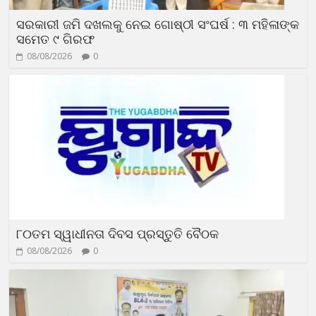
ସରକାରୀ ଜମି ଦଖଲକୁ ନେଇ ଗୋଷ୍ଠୀ ସଂଘର୍ଷ : ୩ ମହିଳାଙ୍କ
ସମେତ ୯ ଗିରଫ
08/08/2026
0
୮୦ତମ ସ୍ୱାଧୀନତା ଦିବସ ପ୍ରସ୍ତୁତି ବୈଠକ
08/08/2026
0