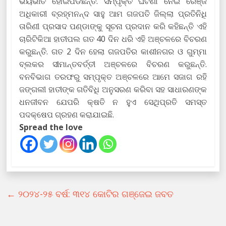
ଭୟଭୀତ ହୋଇପଡିଛନ୍ତି. ସମ୍ପୃକ୍ତ ଘଟଣା ନେଇ ରେଞ୍ଜ
ଅଧିକାରୀ ବ୍ରହ୍ମନନ୍ଦ ସାହୁ ଆମ ଗଜପତି ଜିଲ୍ଲା ପ୍ରତିନିଧି
ତାରିଣୀ ପ୍ରସାଦ ପଣ୍ଡାଙ୍କୁ ସୂଚନା ପ୍ରଦାନ କରି କହିଛନ୍ତି ଏହି
ଚାରିଟିକିଆ ହାତୀପଲ ଗତ 40 ଦିନ ଧରି ଏହି ଅଞ୍ଚଳରେ ବିଚରଣ
କରୁଛନ୍ତି. ଗତ 2 ଦିନ ହେଲା ଗଜପତିର କାଶୀନଗର ଓ ଗୁମ୍ମା
ବ୍ଲକର ସୀମାନ୍ତବର୍ତ୍ତୀ ଅଞ୍ଚଳରେ ବିଚରଣ କରୁଛନ୍ତି.
ବନବିଭାଗ ତରଫରୁ ସମ୍ପୃକ୍ତ ଅଞ୍ଚଳରେ ଆମେ ସଜାଗ ରହି
ଜଙ୍ଗଲୀ ହାତୀଙ୍କ ଗତିବିଧି ଅନୁସରଣ କରିବା ସହ ସାଧାରଣଙ୍କ
ଧନଜୀବନ ଯେପରି କ୍ଷତି ନ ହୁଏ ସେଥିପ୍ରତି ସମସ୍ତ
ପଦକ୍ଷେପ ଗ୍ରହଣ କରାଯାଇଛି.
Spread the love
←
୨୦୨୪-୨୫ ବର୍ଷ: ୩୧୪ କୋଟିର ଗଞ୍ଜେଇ ଜବତ