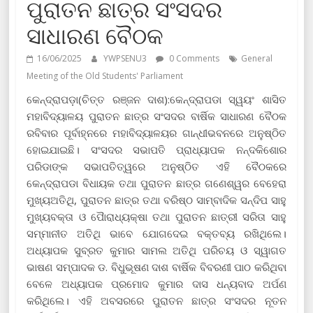
ପୁରାତନ ଛାତ୍ର ସଂସଦର
ସାଧାରଣ ବୈଠକ
16/06/2025
YWPSENU3
0 Comments
General
Meeting of the Old Students' Parliament
କେନ୍ଦ୍ରାପଡ଼ା(ଚିତ୍ତ ରଞ୍ଜନ ଦାଶ):କେନ୍ଦ୍ରାପଡା ସ୍ୱୟଂ ଶାସିତ
ମହାବିଦ୍ୟାଳୟ ପୁରାତନ ଛାତ୍ର ସଂସଦର ବାର୍ଷିକ ସାଧାରଣ ବୈଠକ
ରବିବାର ପୂର୍ବାହ୍ନରେ ମହାବିଦ୍ୟାଳୟର ଗାନ୍ଧୀଭବନରେ ଅନୁଷ୍ଠିତ
ହୋଇଯାଇଛି। ସଂସଦର ସଭାପତି ପ୍ରାଧ୍ୟାପକ ନନ୍ଦକିଶୋର
ପରିଡାଙ୍କ ସଭାପତିତ୍ୱରେ ଅନୁଷ୍ଠିତ ଏହି ବୈଠକରେ
କେନ୍ଦ୍ରାପଡା ବିଧାୟକ ତଥା ପୁରାତନ ଛାତ୍ର ଗଣେଶ୍ୱର ବେହେରା
ମୁଖ୍ୟଅତିଥି, ପୁରାତନ ଛାତ୍ର ତଥା ବରିଷ୍ଠ ସାମ୍ବାଦିକ ସନ୍ଦିପ ସାହୁ
ମୁଖ୍ୟବକ୍ତା ଓ ପୈାରାଧ୍ୟକ୍ଷା ତଥା ପୁରାତନ ଛାତ୍ରୀ ସରିତା ସାହୁ
ସମ୍ମାନୀତ ଅତିଥି ଭାବେ ଯୋଗଦେଇ ବକ୍ତବ୍ୟ ରଖିଥିଲେ।
ଅଧ୍ୟାପକ ସୁବ୍ରତ କୁମାର ସାମଲ ଅତିଥି ପରିଚୟ ଓ ସ୍ୱାଗତ
ଭାଷଣ ସମ୍ପାଦକ ଡ. ବିଧୁଭୂଷଣ ଦାଶ ବାର୍ଷିକ ବିବରଣୀ ପାଠ କରିଥିବା
ବେଳେ ଅଧ୍ୟାପକ ପ୍ରମୋଦ କୁମାର ଦାସ ଧନ୍ୟବାଦ ଅର୍ପଣ
କରିଥିଲେ। ଏହି ଅବସରରେ ପୁରାତନ ଛାତ୍ର ସଂସଦର ନୂତନ