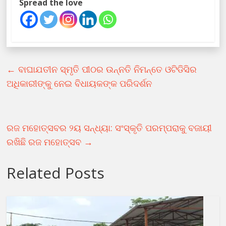
Spread the love
←
ବାଘାଯତୀନ ସ୍ମୃତି ପୀଠର ଉନ୍ନତି ନିମନ୍ତେ ଓଟିଡିସିର
ଅଧିକାରୀଙ୍କୁ ନେଇ ବିଧାୟକଙ୍କ ପରିଦର୍ଶନ
ରଜ ମହୋତ୍ସବର ୨ୟ ସନ୍ଧ୍ୟା: ସଂସ୍କୃତି ପରମ୍ପରାକୁ ବଜାୟୀ
ରଖିଛି ରଜ ମହୋତ୍ସବ
→
Related Posts