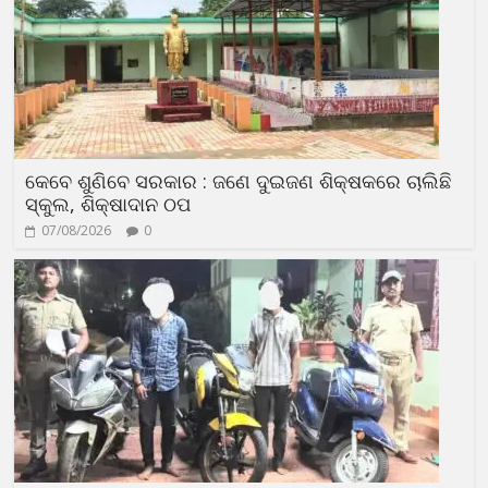
କେବେ ଶୁଣିବେ ସରକାର : ଜଣେ ଦୁଇଜଣ ଶିକ୍ଷକରେ ଚାଲିଛି
ସ୍କୁଲ, ଶିକ୍ଷାଦାନ ଠପ
07/08/2026
0