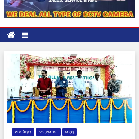
ଆମ ଜିଲ୍ଲା
କେନ୍ଦ୍ରାପଡ଼ା
ରାଜ୍ୟ