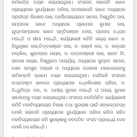
କର୍ମକର୍ତ୍ତା ଚୟନ କରାଯାଇଥିଲା। ସଂସଦର ସଭାପତି ଭାବେ
ପ୍ରାଧ୍ୟାପକ ଦୁର୍ଯ୍ୟୋଧନ ପରିଡା, ଉପସଭାପତି ଭାବେ ଅଧ୍ୟାପକ
ପ୍ରଦୀପ୍ତ କିଶୋର ଦାଶ, ତ୍ରୈଲୋକ୍ୟନାଥ ସାମଲ, ବିଶ୍ୱଜିତ ଦାସ,
ସମ୍ପାଦକ ଭାବେ ଅଧ୍ୟାପକ ପ୍ରମୋଦ କୁମାର ଦାସ,
ଯୁଗ୍ମସମ୍ପାଦକ ଭାବେ ସ୍ମୃତିରଞ୍ଜନ ଜେନା, ପ୍ରତାପ ଚନ୍ଦ୍ର
ମହାନ୍ତି ଓ ସୀମା ମହାନ୍ତି, କାର୍ଯ୍ୟକାରୀ କମିଟି ସଭ୍ୟ ଭାବେ ଡ.
ବିଧୁଭୂଷଣ ଦାସ,ଚିତ୍ତରଞ୍ଜନ ଦାସ, ଡ. ରଶ୍ମୀ କର, ଡ. କଳ୍ପନା
ମଲ୍ଲିକ, ଶୁଭଙ୍କର ନାୟକ, ଡ. ରତ୍ନମଞ୍ଜରୀ ଦାଶ, ଶରତ ସିଂ,
ରାଜେଶ ନାୟକ, ବିଶ୍ୱନାଥ ଆଚାର୍ଯ୍ୟ, ଅଧ୍ୟାପକ ସୁବ୍ରତ ସାମଲ,
ସେକ ସମସୁର ଅଲ୍ଲୀ ଓ ଅଧ୍ୟାପକ ଗୋଲଖ ମହାଭୋଇଙ୍କୁ
ସର୍ବସମ୍ମତି କ୍ରମେ ଚୟନ କରାଯାଇଥିଲା। ସେହିଭଳି ସଂସଦର
ଉପଦେଷ୍ଟା ଭାବରେ ପ୍ରାଧ୍ୟାପକ ନନ୍ଦକିଶୋର ପରିଡା, ଡ.
ବିନ୍ଦୁମିତ୍ର ବଳ, ଡ. ଅମୀୟ କୁମାର ମହାନ୍ତି ଓ ଅଜୟ କୁମାର
ସାମଲଙ୍କୁ ଚୟନ କରାଯାଇଥିଲା। ସଂସଦର ନବନିର୍ବାଚିତ କାର୍ଯ୍ୟକାରୀ
କମିଟି ମହାବିଦ୍ୟାଳୟର ବିକାଶ ତଥା ସୁରକ୍ଷା ପାଇଁ ସଙ୍କଳ୍ପବଦ୍ଧ
ବୋଲି ସଭାପତି ପ୍ରାଧ୍ୟାପକ ଦୁର୍ଯ୍ୟୋଧନ ପରିଡା କହିବା ସହିତ
ମହାବିଦ୍ୟାଳୟର ଜମି ସୁରକ୍ଷାକୁ ନବଗଠିତ ସଂସଦ ପ୍ରାଧାନ୍ୟ ଦେବ
ବୋଲି ସେ କହିଛନ୍ତି।