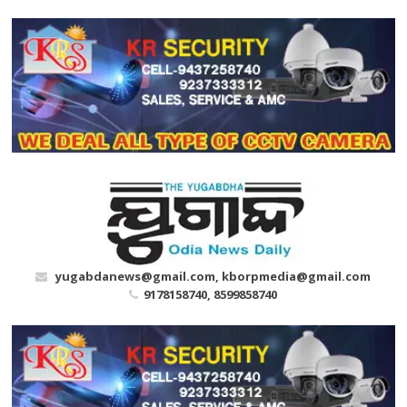
Skip
to
content
yugabdanews@gmail.com, kborpmedia@gmail.com
9178158740, 8599858740