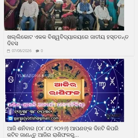
ଖଲ୍ଲିକୋଟ ଏକକ ବିଶ୍ୱବିଦ୍ୟାଳୟରେ ଜାତୀୟ ହସ୍ତତନ୍ତ
ଦିବସ
07/08/2026
0
ଆଜି ଶନିବାର (୦୮.୦୮.୨୦୨୬) ଆପଣଙ୍କ ଦିନଟି କିପରି
କଟିବ ଜାଣନ୍ତୁ ଆଜିର ରାଶିଫଳରୁ…