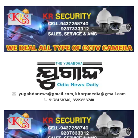
Skip
to
content
yugabdanews@gmail.com, kborpmedia@gmail.com
9178158740, 8599858740