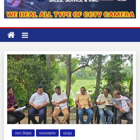
ଆମ ଜିଲ୍ଲା
ବାଲେଶ୍ଵର
ରାଜ୍ୟ