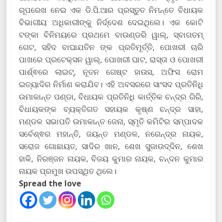
ରୂପରେଖ ନେଇ ଏକ ଡି.ପି.ଆର ପ୍ରସ୍ତୁତ ନିମନ୍ତେ ବିଧାୟକ
ବିଭାଗୀୟ ଅଧିକାରୀଙ୍କୁ ନିର୍ଦ୍ଦେଶ ଦେଇଥିଲେ। ଏକ କୋଟି
ଟଙ୍କା ବିନିମୟରେ ପ୍ରଥମେ ବାଉଣ୍ଡରି ୱାଲ୍, ସ୍ବାଗତମ୍
ଗେଟ, ସହିଦ ବାଘାଯତିନ ଙ୍କ ପ୍ରତିମୂର୍ତ୍ତି, ପୋଖରୀ ଚାରି
ପାଖରେ ପ୍ରଟେକ୍ସନ ୱାଲ୍, ପୋଖରୀ ଘାଟ, ରାସ୍ତା ଓ ପୋଖରୀ
ପାର୍ଶ୍ଵରେ ଲାଇଟ୍, ନୂତନ ଗେଷ୍ଟ ହାଉସ, ଅଫିସ ରୋମ
ଇତ୍ୟାଦିର ନିର୍ମାଣ କରାଯିବ। ଏହି ଅବସରରେ ସାଂସଦ ପ୍ରତିନିଧି
ଉମାକାନ୍ତ ପଣ୍ଡା, ବିଧାୟକ ପ୍ରତିନିଧି କାର୍ତ୍ତିକ ଚନ୍ଦ୍ର ଗିରି,
ବିଧାୟକଙ୍କ ବ୍ୟକ୍ତିଗତ ସହାୟକ କୃଷ୍ଣ ଚନ୍ଦ୍ର ସାହା,
ମଣ୍ଡଳ ସଭାପତି ଉମାକାନ୍ତ ଜେନା, ସ୍ମୃତି କମିଟିର ସମ୍ପାଦକ
ସର୍ବେଶ୍ଵର ମହାନ୍ତି, ଜୟନ୍ତ ମଣ୍ଡଳ, ନରେନ୍ଦ୍ର ନାୟକ,
ସରୋଜ ଗୋଛାୟତ, ସାଦିର ଖାନ, ଶେଖ ସୁଜାଉଦ୍ଦିନ, ଶେଖ
ହାକି, ନିରଞ୍ଜନ ନାୟକ, ବିଜୟ କୁମାର ନାୟକ, ଚନ୍ଦନ କୁମାର
ନାୟକ ପ୍ରମୁଖ ଉପସ୍ଥିତ ଥିଲେ।
Spread the love