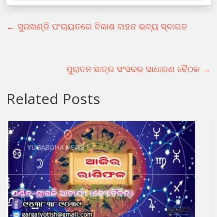
←
ସୁନାଖଣ୍ଡି ପଂଚାୟତରେ ବିକାଶ ବାହନ ଭବ୍ୟ ସ୍ବାଗତ
ପୁରାତନ ଛାତ୍ର ସଂସଦର ସାଧାରଣ ବୈଠକ
→
Related Posts