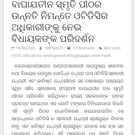
ବାଘାଯତୀନ ସ୍ମୃତି ପୀଠର
ଉନ୍ନତି ନିମନ୍ତେ ଓଟିଡିସିର
ଅଧିକାରୀଙ୍କୁ ନେଇ
ବିଧାୟକଙ୍କ ପରିଦର୍ଶନ
16/06/2025
YWPSENU3
0 Comments
MLA visits
OTDC officials for development of Baghayatin Smriti Peeth
ବାଲେଶ୍ବର(ସରୋଜ ପଣ୍ଡା):ସରକାରୀ ଉପମୁଖ୍ୟ ସଚେତକ
ତଥା ବିଧାୟକ ରେମୁଣା ଗୋବିନ୍ଦ ଚନ୍ଦ୍ର ଦାସ ଓଟିଡିସି ସହକାରୀ
ଯନ୍ତ୍ରୀ ଏବଂ କାନିଷ୍ଟ ଯନ୍ତ୍ରୀଙ୍କ ସହ ଚଷାଖଣ୍ଡ ପଞ୍ଚାୟତ
ସ୍ଥିତ ସହିଦ ସ୍ଵାଧୀନତା ସଂଗ୍ରାମୀ ବାଘାଯତୀନ ଙ୍କ ସ୍ମୃତି
ପୀଠର ପରିଦର୍ଶନ କରିଥିଲେ। ରାଜ୍ୟ ସରକାରଙ୍କ ଦ୍ଵାରା
ପ୍ରଦତ୍ତ ହୋଇଥବା ଏକ କୋଟି ଟଙ୍କାର ବିନିଯୋଗରେ କିଭଳି
ଏହି ସ୍ମୃତି ପିଠର ଉନ୍ନତିକରଣ କରାଯାଇପାରିବ ସେ
ସମ୍ବନ୍ଧରେ ଓଟିଡିସି ର ସହକାରୀ ଯନ୍ତ୍ରୀ ଶ୍ରୀଯୁକ୍ତ ବିବେକ
ବାବୁ ଏବଂ କନିଷ୍ଟ ଯନ୍ତ୍ରୀ ଶ୍ରୀଯୁକ୍ତ ରାକେଶ ଧର ଙ୍କ ସହ
ଆଲୋଚନା କରିଥିଲେ। ଏହି ଆଲୋଚନା ରେ ସ୍ମୃତି ପିଠର