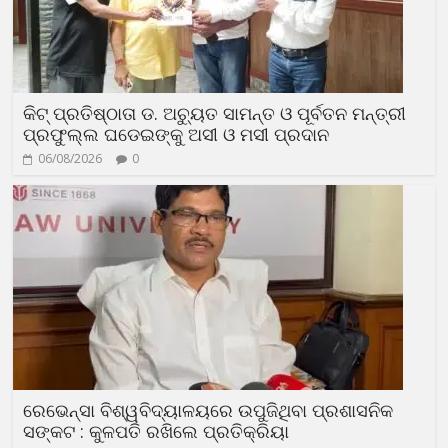
କିଟ୍ ପ୍ରତିଷ୍ଠାତା ଡ. ଅଚ୍ୟୁତ ସାମନ୍ତ ଓ ପୂର୍ବତନ ମନ୍ତ୍ରୀ
ପ୍ରଫୁଲ୍ଲ ଘଡେଇଙ୍କୁ ଅସୀ ଓ ମସୀ ପ୍ରଦାନ
06/08/2026
0
ରେଭେନ୍ସା ବିଶ୍ୱବିଦ୍ୟାଳୟରେ ଉପୁଜିଥିବା ପ୍ରଶାସନିକ
ସଙ୍କଟ : କୁଳପତି ରଖିଲେ ପ୍ରତିକ୍ରିୟା