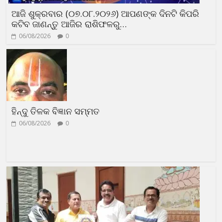
ଆଜି ଶୁକ୍ରବାର (୦୭.୦୮.୨୦୨୬) ଆପଣଙ୍କ ଦିନଟି କିପରି
କଟିବ ଜାଣନ୍ତୁ ଆଜିର ରାଶିଫଳରୁ…
06/08/2026
0
ହିନ୍ଦୁ ତିଳକ ବିଜ୍ଞାନ ସମ୍ମତ
06/08/2026
0