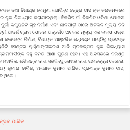
ଚେତକ ତଥା ବିଧାୟକ ରେମୁଣା ଗୋବିନ୍ଦ ଚନ୍ଦ୍ର ଦାସ ଙ୍କ କରକମଳରେ
ପର ଶୁଭ ଶିଳାନ୍ୟାସ କରାଯାଇଥିଲା। ବିକଶିତ ଗାଁ ବିକଶିତ ଓଡିଶା ଯୋଜନା
୍ଗା କମ୍ୟୁନିଟି ଗୃହ ନିର୍ମାଣ ଏବଂ ଶାଳପାଢ଼ୀ ଠାରେ ଅଟକଳ ମୂଲ୍ୟ ତିନି
ନ୍ତ୍ରୀ ଆଦର୍ଶ ଗ୍ରାମ ଯୋଜନା ଅନ୍ତର୍ଗତ ଅଟକଳ ମୂଲ୍ୟ ଏକ ଲକ୍ଷ ପଚାଶ
 କଲଭଟ୍ଟ ନିର୍ମାଣ, ବିଧାୟକ ଆଞ୍ଚଳିକ ଉନ୍ନୟନ ପାଣ୍ଠିରୁ ପ୍ରଦତ୍ତ
ନିଟି ସେଣ୍ଟର ପୂର୍ଣ୍ଣାଙ୍ଗୀକରଣ ଆଦି ପ୍ରକଳ୍ପର ଶୁଭ ଶିଳାନ୍ୟାସ
 ଗ୍ରାମବାସୀଙ୍କ ବହୁ ଦିନର ଆଶା ପୁରଣ ହେବ। ଏହି ଅବସରରେ ବରିଷ୍ଠ
ଜନ ମହାଳିକ, ଶଶିକାନ୍ତ ଦାସ, ସରବିନ୍ଦୁ ଶେଖର ଦାସ, ରାମଚନ୍ଦ୍ର ବେହେରା,
୍ଷୟ କୁମାର ବାରିକ, ଅଶୋକ କୁମାର ବାରିକ, ପ୍ରଶାନ୍ତ କୁମାର ଦାସ,
ିତ ଥିଲେ।
ତ୍ସବ ପାଳିତ