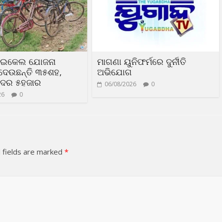
ସାଇକେଲ ଯୋଜନା
ମାଗଣା ୟୁନିଫର୍ମରେ ଦୁର୍ନୀତି
ଦେଉଛନ୍ତି ୩୫ଶହ,
ଅଭିଯୋଗ
 ଦର ୫ହଜାର
06/08/2026
0
26
0
 fields are marked
*