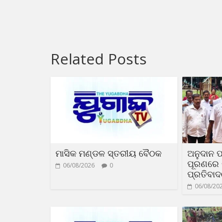
Related Posts
ମାସିକ ମଣ୍ଡଳ ସ୍ତରୀୟ ବୈଠକ
ଅନୁଦାନ ପ
ପୂରଣରେ ଟ
06/08/2026
0
ପ୍ରତିବା
06/08/20