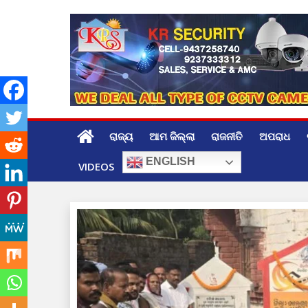
Skip
to
content
ରାଜ୍ୟ
ଆମ ଜିଲ୍ଲା
ରାଜନୀତି
ଅପରାଧ
ENGLISH
VIDEOS