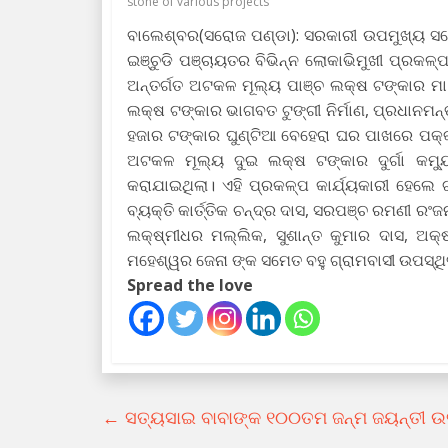
stone of various projects
ବାଲେଶ୍ବର(ସରୋଜ ପଣ୍ଡା): ସରକାରୀ ଉପମୁଖ୍ୟ ସ
ଇଞ୍ଚୁଡି ପଞ୍ଚାୟତର ବିଭିନ୍ନ ଲୋକାଭିମୁଖୀ ପ୍ରକଳ୍
ଅନ୍ତର୍ଗତ ଅଟକଳ ମୂଲ୍ୟ ପାଞ୍ଚ ଲକ୍ଷ ଟଙ୍କାର ମା ଦୁର
ଲକ୍ଷ ଟଙ୍କାର ଭାଗବତ ଟୁଙ୍ଗୀ ନିର୍ମାଣ, ପ୍ରଧାନମ
ହଜାର ଟଙ୍କାର ଘୁଣ୍ଟିଆ ବେହେରା ଘର ପାଖରେ ପକ୍କା
ଅଟକଳ ମୂଲ୍ୟ ଦୁଇ ଲକ୍ଷ ଟଙ୍କାର ଦୁର୍ଗା କମ୍ୟୁ
କରାଯାଇଥିଲା। ଏହି ପ୍ରକଳ୍ପ କାର୍ଯ୍ୟକାରୀ ହେଲେ
ବ୍ୟକ୍ତି କାର୍ତ୍ତିକ ଚନ୍ଦ୍ର ଦାସ, ସରପଞ୍ଚ ରମଣୀ ରଂ
ଲକ୍ଷ୍ମୀଧର ମଲ୍ଲିକ, ସୁଶାନ୍ତ କୁମାର ଦାସ, ଅକ
ମହେଶ୍ୱର ଜେନା ଙ୍କ ସମେତ ବହୁ ଗ୍ରାମବାସୀ ଉପସ୍ଥ
Spread the love
←
ସତ୍ୟସାଇ ବାବାଙ୍କ ୧୦୦ତମ ଜନ୍ମ ଜୟନ୍ତୀ ଉ