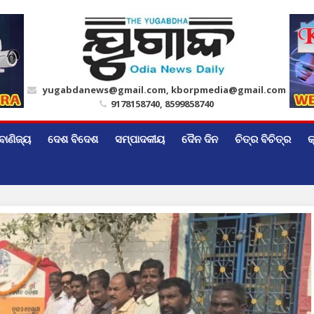
yugabdanews@gmail.com, kborpmedia@gmail.com
9178158740, 8599858740
ବାଣିଜ୍ୟ
ଦେଶ ବିଦେଶ
ସମ୍ପାଦକୀୟ
ଦୈନ ଦିନ
ଚିତ୍ର ବିଚିତ୍ର
କ