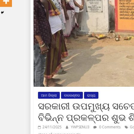
ଆମ ଜିଲ୍ଲା
ବାଲେଶ୍ଵର
ରାଜ୍ୟ
ସରକାରୀ ଉପମୁଖ୍ୟ ସଚେତ
ବିଭିନ୍ନ ପ୍ରକଳ୍ପର ଶୁଭ ଶ
24/11/2025
YWPSENU3
0 Comments
Go