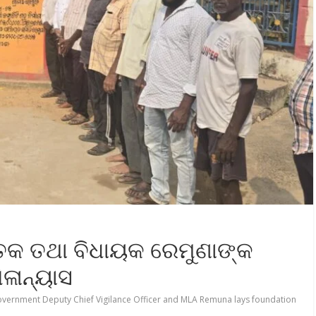
କ ତଥା ବିଧାୟକ ରେମୁଣାଙ୍କ
ିଳାନ୍ୟାସ
vernment Deputy Chief Vigilance Officer and MLA Remuna lays foundation