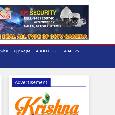
୍ରୀଡ଼ା
ସ୍ୱତନ୍ତ୍ର
ABOUT US
E-PAPERS
Advertisement