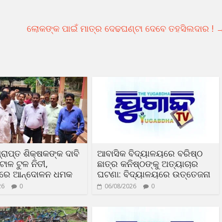
ଲୋକଙ୍କ ପାଇଁ ମାତ୍ର ଦେଢଘଣ୍ଟା ଦେବେ ତହସିଲଦାର !
୍ରାପ୍ତ ଶିକ୍ଷକଙ୍କ ଦାବି
ଆବାସିକ ବିଦ୍ୟାଳୟରେ ବରିଷ୍ଠ
ାଳ ଟୁଳ ନିତୀ,
ଛାତ୍ର କନିଷ୍ଠଙ୍କୁ ଅତ୍ୟାଚାର
ଦରେ ଆନ୍ଦୋଳନ ଧମକ
ଘଟଣା: ବିଦ୍ୟାଳୟରେ ଉତ୍ତେଜନା
26
0
06/08/2026
0