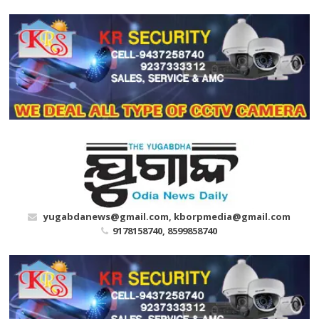
Skip
to
content
yugabdanews@gmail.com, kborpmedia@gmail.com
9178158740, 8599858740