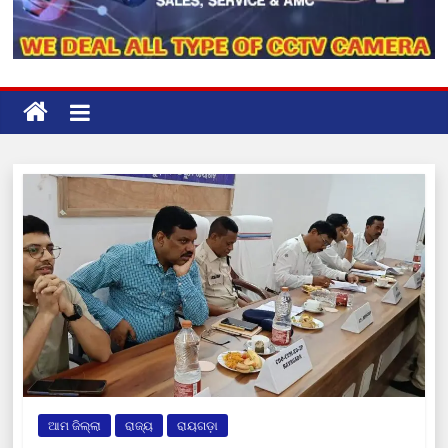
ଆମ ଜିଲ୍ଲା
ରାଜ୍ୟ
ରାୟଗଡ଼ା