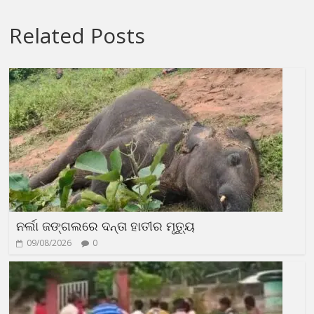
Related Posts
ନର୍ଲା ଜଙ୍ଗଲରେ ଦନ୍ତା ହାତୀର ମୃତ୍ୟୁ
09/08/2026
0