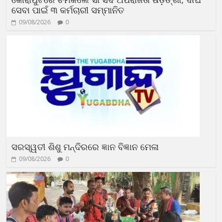
ସେବା ପାଇଁ ୩ କର୍ମଚାରୀ ସମ୍ମାନିତ
09/08/2026
0
ସରସ୍ୱତୀ ଶିଶୁ ମନ୍ଦିରରେ ଜ୍ଞାନ ବିଜ୍ଞାନ ମେଳା
09/08/2026
0