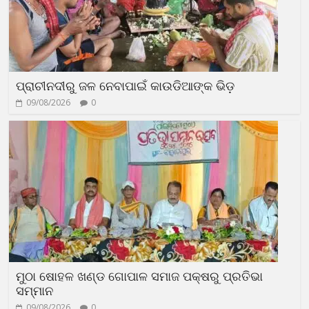
ପ୍ରାଚୀନଦୀରୁ ଜଳ ନେବାପାଇଁ କାଉଡିଆଙ୍କ ଭିଡ଼
09/08/2026
0
ମୁଠା ଷୋହଳ ଖଣ୍ଡ ଗୋପାଳ ସମାଜ ପକ୍ଷରୁ ପ୍ରତିଭା
ସମ୍ମାନ
09/08/2026
0