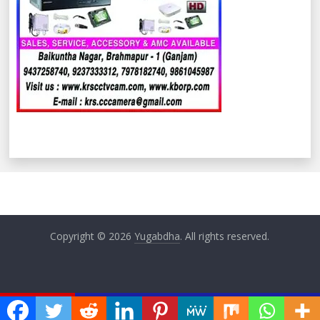
Copyright © 2026
Yugabdha
. All rights reserved.
ଏବେ ଏବେ
ହାତୀର ମୃତ୍ୟୁ
ଶିଶୁ ସେବିକା ଚାକିରି ମିଳିଲାନି, ସ୍କୁଲରେ ତାଲା: ୧୪୩ ପ