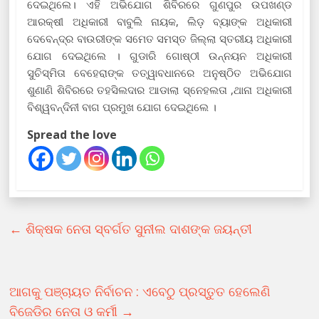
ଦେଇଥିଲେ। ଏହି ଅଭିଯୋଗ ଶିବିରରେ ଗୁଣପୁର ଉପଖଣ୍ଡ
ଆରକ୍ଷୀ ଅଧିକାରୀ ବାବୁଲି ନାୟକ, ଲିଡ଼ ବ୍ୟାଙ୍କ ଅଧିକାରୀ
ଦେବେନ୍ଦ୍ର ବାଉରୀଙ୍କ ସମେତ ସମସ୍ତ ଜିଲ୍ଲା ସ୍ତରୀୟ ଅଧିକାରୀ
ଯୋଗ ଦେଇଥିଲେ । ଗୁଡାରି ଗୋଷ୍ଠୀ ଉନ୍ନୟନ ଅଧିକାରୀ
ସୁଚିସ୍ମିତା ବେହେରାଙ୍କ ତତ୍ୱାବଧାନରେ ଅନୁଷ୍ଠିତ ଅଭିଯୋଗ
ଶୁଣାଣି ଶିବିରରେ ତହସିଲଦାର ଆଡାଲା ସ୍ନେହଲତା ,ଥାନା ଅଧିକାରୀ
ବିଶ୍ୱବନ୍ଦିନୀ ବାଗ ପ୍ରମୁଖ ଯୋଗ ଦେଇଥିଲେ ।
Spread the love
←
ଶିକ୍ଷକ ନେତା ସ୍ବର୍ଗତ ସୁନୀଲ ଦାଶଙ୍କ ଜୟନ୍ତୀ
ଆଗକୁ ପଞ୍ଚାୟତ ନିର୍ବାଚନ : ଏବେଠୁ ପ୍ରସ୍ତୁତ ହେଲେଣି
ବିଜେଡିର ନେତା ଓ କର୍ମୀ
→