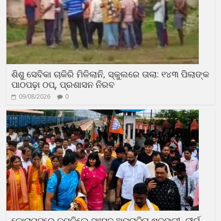
ଶିଶୁ ସେବିକା ଚାକିରି ମିଳିଲାନି, ସ୍କୁଲରେ ତାଲା: ୧୪୩ ପିଲାଙ୍କ
ପାଠପଢ଼ା ଠପ୍, ପ୍ରଶାସନ ନିରବ
09/08/2026
0
କୋରାପୁଟରେ ଚମକିଲେ ସାଂସଦ ଅପରାଜିତା ଷଡ଼ଙ୍ଗୀ, ଦୀର୍ଘ