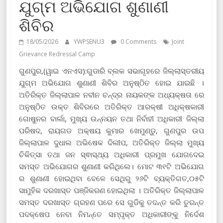
ଯୁଗ୍ମ ଅଭିଯୋଗ ଶୁଣାଣୀ
ଶିବିର
18/05/2026
YWPSENU3
0 Comments
Joint
Grievance Redressal Camp
ଗୁଣପୁର,(ୱାଇ ଏନଏସ):ଗୁଡାରି ବ୍ଲକ ସଭାଗୃହରେ ଜିଲ୍ଲାସ୍ତରୀୟ
ଯୁଗ୍ମ ଅଭିଯୋଗ ଶୁଣାଣୀ ଶିବିର ଅନୁଷ୍ଠିତ ହୋଇ ଯାଇଛି ।
ଅତିରିକ୍ତ ଜିଲ୍ଲାପାଳ ନବୀନ ଚନ୍ଦ୍ର ନାୟକଙ୍କ ଅଧ୍ୟକ୍ଷତା ରେ
ଅନୁଷ୍ଠିତ ଉକ୍ତ ଶିବିରରେ ଅତିରିକ୍ତ ଆରକ୍ଷୀ ଅଧିକ୍ଷକାରୀ
ଗୋଷୁନର ବାର୍ଲା, ମୁଖ୍ୟ ଉନ୍ନୟନ ତଥା ନିର୍ବାହୀ ଅଧିକାରୀ ଜିଲ୍ଲା
ପରିଷଦ, ରାୟଗଡ ଅକ୍ଷୟ କୁମାର ଖେମୁଣ୍ଡୁ, ଗୁଣପୁର ଉପ
ଜିଲ୍ଲାପାଳ ଦୁଧାଲ ଅଭିଷେକ ଦିଲୀପ, ଅତିରିକ୍ତ ଜିଲ୍ଲା ମୁଖ୍ୟ
ଚିକିତ୍ସା ତଥା ଜନ ସ୍ଵାସ୍ଥ୍ୟ ଅଧିକାରୀ ପ୍ରମୁଖ ଯୋଗଦେଇ
ସମସ୍ତ ଅଭିଯୋଗର ଶୁଣାଣୀ କରିଥିଲେ। ମୋଟ ୩୧ଟି ଅଭିଯୋଗ
ର ଶୁଣାଣୀ ହୋଇଥିବା ବେଳେ ସେଥିରୁ ୨୬ଟି ବ୍ୟକ୍ତିଗତ,୦୫ଟି
ସାମୁହିକ ଦରଖାସ୍ତ ପଞ୍ଜିକରଣ ହୋଇଥିଲା । ଅତିରିକ୍ତ ଜିଲ୍ଲାପାଳ
ସମସ୍ତ ଦରଖାସ୍ତ ଗ୍ରହଣ ପରେ ସେ ଗୁଡିକୁ ତଦନ୍ତ କରି ତୁରନ୍ତ
ପଦକ୍ଷେପ ନେବା ନିମନ୍ତେ ସମ୍ପୃକ୍ତ ଅଧିକାରୀଙ୍କୁ ନିର୍ଦେଶ