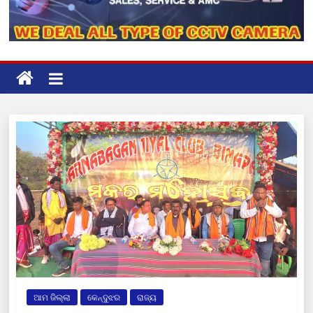
ଆମ ଜିଲ୍ଲା
କେନ୍ଦୁଝର
ରାଜ୍ୟ