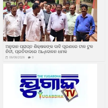
ଅନୁଦାନ ପ୍ରାପ୍ତ ଶିକ୍ଷକଙ୍କ ଦାବି ପୂରଣରେ ଟାଳ ଟୁଳ
ନିତୀ, ପ୍ରତିବାଦରେ ଆନ୍ଦୋଳନ ଧମକ
06/08/2026
0