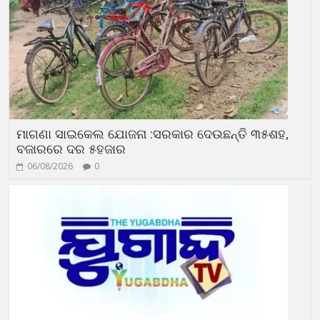
ମାଗଣା ସାଇକେଲ ଯୋଜନା :ସରକାର ଦେଉଛନ୍ତି ୩୫ଶହ,
ବଜାରରେ ଦର ୫ହଜାର
06/08/2026
0