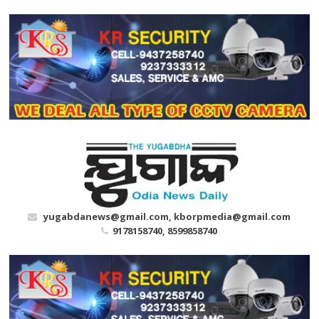
Skip
to
content
yugabdanews@gmail.com, kborpmedia@gmail.com
9178158740, 8599858740