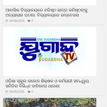
ଆବାସିକ ବିଦ୍ୟାଳୟରେ ବରିଷ୍ଠ ଛାତ୍ର କନିଷ୍ଠଙ୍କୁ
ଅତ୍ୟାଚାର ଘଟଣା: ବିଦ୍ୟାଳୟରେ ଉତ୍ତେଜନା
06/08/2026
0
ଓଡ଼ିଶା ସ୍କୁଲ କଲେଜ ଶିକ୍ଷକ ଓ କର୍ମଚାରୀ ସମନ୍ୱୟ
ସମିତିର ବିଭିନ୍ନ ଦାବିନେଇ ଧାରଣା
06/08/2026
0