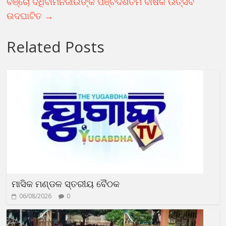
ବଞ୍ଚୋ ଦଧିବାମନଜୀଉଙ୍କ ପଞ୍ଚଦଶତମ ବାର୍ଷିକ ଉତ୍ସବ
ଉଦଘାଟିତ
→
Related Posts
ମାସିକ ମଣ୍ଡଳ ସ୍ତରୀୟ ବୈଠକ
06/08/2026
0