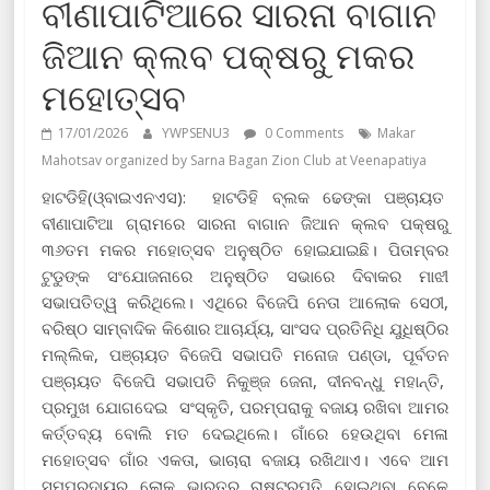
ବୀଣାପାଟିଆରେ ସାରନା ବାଗାନ
ଜିଆନ କ୍ଲବ ପକ୍ଷରୁ ମକର
ମହୋତ୍ସବ
17/01/2026
YWPSENU3
0 Comments
Makar
Mahotsav organized by Sarna Bagan Zion Club at Veenapatiya
ହାଟଡିହି(ଓ୍ବାଇଏନଏସ): ହାଟଡିହି ବ୍ଲକ ଢେଙ୍କା ପଞ୍ଚାୟତ
ବୀଣାପାଟିଆ ଗ୍ରାମରେ ସାରନା ବାଗାନ ଜିଆନ କ୍ଲବ ପକ୍ଷରୁ
୩୬ତମ ମକର ମହୋତ୍ସବ ଅନୁଷ୍ଠିତ ହୋଇଯାଇଛି। ପିତାମ୍ବର
ଟୁଡୁଙ୍କ ସଂଯୋଜନାରେ ଅନୁଷ୍ଠିତ ସଭାରେ ଦିବାକର ମାଝୀ
ସଭାପତିତ୍ୱ କରିଥିଲେ। ଏଥିରେ ବିଜେପି ନେତା ଆଲୋକ ସେଠୀ,
ବରିଷ୍ଠ ସାମ୍ବାଦିକ କିଶୋର ଆଚାର୍ଯ୍ୟ, ସାଂସଦ ପ୍ରତିନିଧି ଯୁଧିଷ୍ଠିର
ମଲ୍ଲିକ, ପଞ୍ଚାୟତ ବିଜେପି ସଭାପତି ମନୋଜ ପଣ୍ଡା, ପୂର୍ବତନ
ପଞ୍ଚାୟତ ବିଜେପି ସଭାପତି ନିକୁଞ୍ଜ ଜେନା, ଦୀନବନ୍ଧୁ ମହାନ୍ତି,
ପ୍ରମୁଖ ଯୋଗଦେଇ ସଂସ୍କୃତି, ପରମ୍ପରାକୁ ବଜାୟ ରଖିବା ଆମର
କର୍ତ୍ତବ୍ୟ ବୋଲି ମତ ଦେଇଥିଲେ। ଗାଁରେ ହେଉଥିବା ମେଳା
ମହୋତ୍ସବ ଗାଁର ଏକତା, ଭାଚାରା ବଜାୟ ରଖିଥାଏ। ଏବେ ଆମ
ସମ୍ପ୍ରଦାୟର ଲୋକ ଭାରତର ରାଷ୍ଟ୍ରପତି ହୋଇଥିବା ବେଳେ