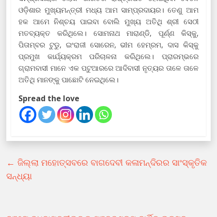
ଓଡ଼ିଶାର ମୁଖ୍ୟମନ୍ତ୍ରୀ ମଧ୍ୟ ଆମ ସାମ୍ପ୍ରଦାୟର। ତେଣୁ ଆମ
ହକ ଆମେ ନିଶ୍ଚୟ ପାଇବା ବୋଲି ମୁଖ୍ୟ ଅତିଥି ଶ୍ରୀ ସେଠୀ
ମତବ୍ୟକ୍ତ କରିଥିଲେ। ସୋମନାଥ ମାରାଣ୍ଡି, ପୂର୍ଣ୍ଣ କିସ୍କୁ,
ପିତାମ୍ବର ଟୁଡୁ, ଇଂରାଜୀ ସୋରେନ, ଭୀମ ହେମ୍ରମ, ଦାସ କିସ୍କୁ
ପ୍ରମୁଖ କାର୍ଯ୍ୟକ୍ରମ ପରିଚାଳନା କରିଥିଲେ। ପ୍ରାରମ୍ଭରେ
ଗ୍ରାମବାସୀ ମାନେ ଏକ ପଟୁଆରରେ ଆଦିବାସୀ ନୃତ୍ୟର ତାଳେ ତାଳେ
ଅତିଥି ମାନଙ୍କୁ ପାଛୋଟି ନେଇଥିଲେ।
Spread the love
←
ଜିଲ୍ଲା ମହୋତ୍ସବରେ ବାଗଦେବୀ କଳାମନ୍ଦିରର ସାଂସ୍କୃତିକ
ସନ୍ଧ୍ୟା