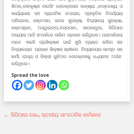
ଶିଅଳ,ବାଳକୃଷ୍ଣ ବାଗସିଂ ରେଡକ୍ରସର ଲକ୍ଷ୍ୟ ,ଉଦ୍ଦେଶ୍ୟ ଓ
କାର୍ଯ୍ୟଧାରା ସହ ପ୍ରାଥମିକ ଉପଚାର, ପ୍ରାକୃତିକ ବିପର୍ଯ୍ୟୟ
ପରିଚାଳନା, ରକ୍ତଦାନ, ସଡକ ସୁରକ୍ଷା, ବିଦ୍ୟାଳୟ ସୁରକ୍ଷା,
ରକ୍ତସ୍ରାବ, ଅସ୍ଥିଭଙ୍ଗ,ବଜ୍ରପାତ, ସାପକାମୁଡା, ସିପିଆର
ଅଭ୍ୟାସ ଆଦି ସଂପର୍କରେ ତାଲିମ ପ୍ରଦାନ କରିଥିଲେ। ପରାମର୍ଶଦାତା
ମାନେ ଏଭଳି ପ୍ରଶିକ୍ଷଣ ପାଇଁ ଖୁସି ବ୍ୟକ୍ତ କରିବା ସହ
ବିଦ୍ୟାଳୟର ପ୍ରଧାନ ଶିକ୍ଷକ ଶ୍ରୀକର ବିଦ୍ୟାଳୟର ସମସ୍ତ ସହ
କର୍ମୀ, ରାଜ୍ୟ ଓ ଜିଲ୍ଲା ଜୁନିଅର ରେଡକ୍ରସକୁ ଧନ୍ୟବାଦ ଅର୍ପଣ
କରିଥିଲେ।
Spread the love
←
ସିପିଆଇ ଜୋନ୍ ସ୍ତରୀୟ ସାଂଗଠନିକ କର୍ମଶାଳା