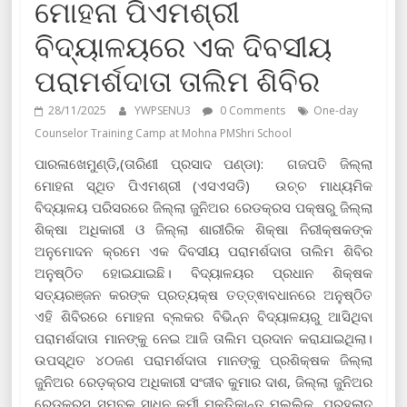
ମୋହନା ପିଏମଶ୍ରୀ
ବିଦ୍ୟାଳୟରେ ଏକ ଦିବସୀୟ
ପରାମର୍ଶଦାତା ତାଲିମ ଶିବିର
28/11/2025
YWPSENU3
0 Comments
One-day
Counselor Training Camp at Mohna PMShri School
ପାରଳାଖେମୁଣ୍ଡି,(ତାରିଣୀ ପ୍ରସାଦ ପଣ୍ଡା): ଗଜପତି ଜିଲ୍ଲା
ମୋହନା ସ୍ଥିତ ପିଏମଶ୍ରୀ (ଏସଏସଡି) ଉଚ୍ଚ ମାଧ୍ୟମିକ
ବିଦ୍ୟାଳୟ ପରିସରରେ ଜିଲ୍ଲା ଜୁନିଅର ରେଡକ୍ରସ ପକ୍ଷରୁ ଜିଲ୍ଲା
ଶିକ୍ଷା ଅଧିକାରୀ ଓ ଜିଲ୍ଲା ଶାରୀରିକ ଶିକ୍ଷା ନିରୀକ୍ଷକଙ୍କ
ଅନୁମୋଦନ କ୍ରମେ ଏକ ଦିବସୀୟ ପରାମର୍ଶଦାତା ତାଲିମ ଶିବିର
ଅନୁଷ୍ଠିତ ହୋଇଯାଇଛି। ବିଦ୍ୟାଳୟର ପ୍ରଧାନ ଶିକ୍ଷକ
ସତ୍ୟରଞ୍ଜନ କରଙ୍କ ପ୍ରତ୍ୟକ୍ଷ ତତ୍ତ୍ଵାବଧାନରେ ଅନୁଷ୍ଠିତ
ଏହି ଶିବିରରେ ମୋହନା ବ୍ଲକର ବିଭିନ୍ନ ବିଦ୍ୟାଳୟରୁ ଆସିଥିବା
ପରାମର୍ଶଦାତା ମାନଙ୍କୁ ନେଇ ଆଜି ତାଲିମ ପ୍ରଦାନ କରାଯାଇଥିଲା।
ଉପସ୍ଥିତ ୪୦ଜଣ ପରାମର୍ଶଦାତା ମାନଙ୍କୁ ପ୍ରଶିକ୍ଷକ ଜିଲ୍ଲା
ଜୁନିଅର ରେଡ଼କ୍ରସ ଅଧିକାରୀ ସଂଜୀବ କୁମାର ଦାଶ, ଜିଲ୍ଲା ଜୁନିଅର
ରେଡ଼କ୍ରସ ସମ୍ବଳ ସାଧନ କର୍ମୀ ମୁକ୍ତିକାନ୍ତ ମଲ୍ଲିକ, ପ୍ରହ୍ଲାଦ