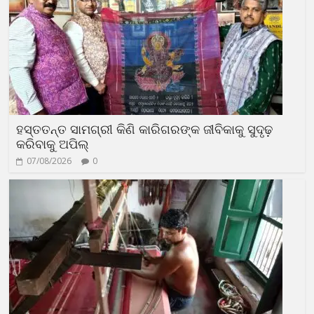
ହସ୍ତତନ୍ତ ସାମଗ୍ରୀ କିଣି କାରିଗରଙ୍କ ଜୀବିକାକୁ ସୁଦୃଢ଼
କରିବାକୁ ଅପିଲ୍
07/08/2026
0