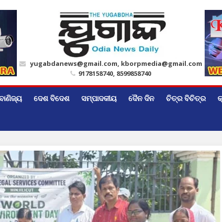
yugabdanews@gmail.com, kborpmedia@gmail.com
9178158740, 8599858740
ବାଣିଜ୍ୟ
ଦେଶ ବିଦେଶ
ସମ୍ପାଦକୀୟ
ଦୈନ ଦିନ
ଚିତ୍ର ବିଚିତ୍ର
କ