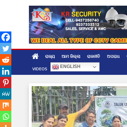
Skip
to
content
ରାଜ୍ୟ
ଆମ ଜିଲ୍ଲା
ରାଜନୀତି
ଅପରାଧ
ENGLISH
VIDEOS