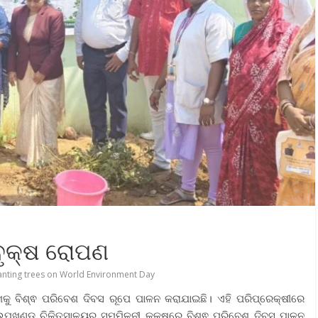
ବୃକ୍ଷ ରୋପଣ
anting trees on World Environment Day
ତାରିଖକୁ ବିଶ୍ଵ ପରିବେଶ ଦିବସ ରୂପେ ପାଳନ କରାଯାଇଛି। ଏହି ପରିପ୍ରେକ୍ଷୀରେ
ାର ଉପଖଣ୍ଡ ଚିକିତ୍ସାଳୟର ସମ୍ମିଳନୀ କକ୍ଷରେ ବିଶ୍ଵ ପରିବେଶ ଦିବସ ପାଳନ