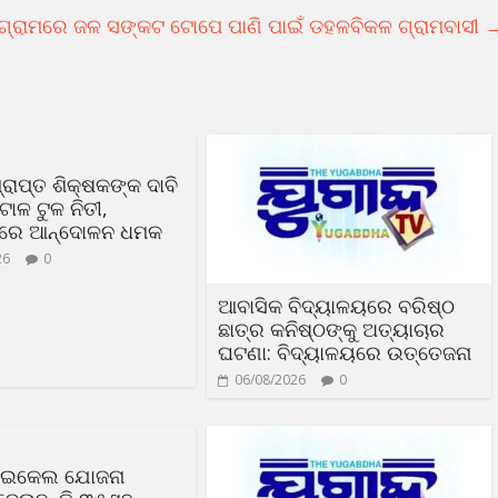
 ଗ୍ରାମରେ ଜଳ ସଙ୍କଟ ଟୋପେ ପାଣି ପାଇଁ ଡହଳବିକଳ ଗ୍ରାମବାସୀ
୍ରାପ୍ତ ଶିକ୍ଷକଙ୍କ ଦାବି
ାଳ ଟୁଳ ନିତୀ,
ଦରେ ଆନ୍ଦୋଳନ ଧମକ
26
0
ଆବାସିକ ବିଦ୍ୟାଳୟରେ ବରିଷ୍ଠ
ଛାତ୍ର କନିଷ୍ଠଙ୍କୁ ଅତ୍ୟାଚାର
ଘଟଣା: ବିଦ୍ୟାଳୟରେ ଉତ୍ତେଜନା
06/08/2026
0
ସାଇକେଲ ଯୋଜନା