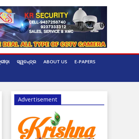
୍ରୀଡ଼ା
ସ୍ୱତନ୍ତ୍ର
ABOUT US
E-PAPERS
Advertisement