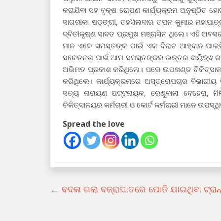
କରାଯିବା ସହ ବୃକ୍ଷ ରୋପଣ କାର୍ଯ୍ୟକ୍ରମ ଅନୁଷ୍ଠିତ ହୋଇ
ସାଗରୀକା ଷଡ଼ଙ୍ଗୀ, ତହସିଲଦାର ତପନ କୁମାର ମହାପାତ୍
ଦ୍ବିତୀକୃଷ୍ଣ ସାବତ ପ୍ରମୁଖ ମଞ୍ଚାସିନ ଥିଲେ। ଏହି ଅବ
ମାନ ଏବେ ସମସ୍ତଙ୍କ ପାଇଁ ଏକ ବିରାଟ ଆହ୍ବାନ ପାଲଟ
ସଚେତନତା ପାଇଁ ଆମ ସମସ୍ତଙ୍କର ଉତ୍ତର ଦାୟିତ୍ଵ ରହିଛ
ଅଭିମତ ପ୍ରକାଶ କରିଥିଲେ। ପରେ ଉପଖଣ୍ଡ ଚିକିତ୍ସାଳୟ 
କରିଥିଲେ। କାର୍ଯ୍ୟକ୍ରମରେ ଅସ୍ତ୍ରୋପଚାର ବିଭାଗୀୟ 
ସତ୍ୟ ନାରାୟଣ ପଟ୍ଟନାୟକ, ରେଣୁବାଳା ବେହେରା, ମି
ଚିକିତ୍ସାଳୟର କର୍ମଚାରୀ ଓ କୋର୍ଟ କର୍ମଚାରୀ ମାନେ ଉପସ୍ଥ
Spread the love
←
ବଦଳା ଗଲା ବଜ୍ରାଘାତରେ ପୋଡି ଯାଇଥିବା ଟ୍ରାନ