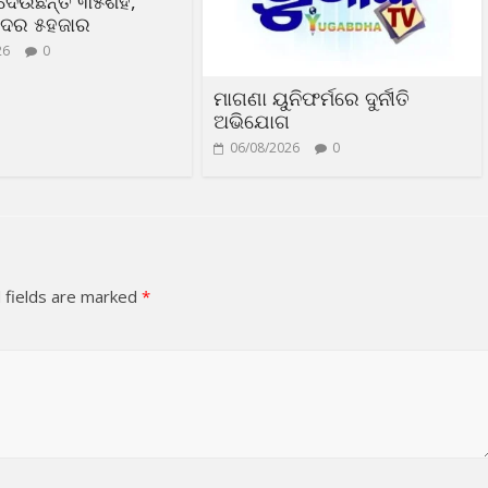
ଦେଉଛନ୍ତି ୩୫ଶହ,
 ଦର ୫ହଜାର
26
0
ମାଗଣା ୟୁନିଫର୍ମରେ ଦୁର୍ନୀତି
ଅଭିଯୋଗ
06/08/2026
0
 fields are marked
*