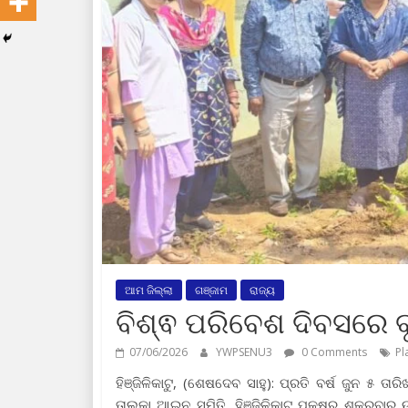
ଆମ ଜିଲ୍ଲା
ଗଞ୍ଜାମ
ରାଜ୍ୟ
ବିଶ୍ଵ ପରିବେଶ ଦିବସରେ 
07/06/2026
YWPSENU3
0 Comments
Pl
ହିଞ୍ଜିଳିକାଟୁ, (ଶେଷଦେବ ସାହୁ): ପ୍ରତି ବର୍ଷ ଜୁନ ୫ 
ତାଲୁକା ଆଇନ ସମିତି, ହିଞ୍ଜିଳିକାଟୁ ପକ୍ଷରୁ ଶୁକ୍ରବ