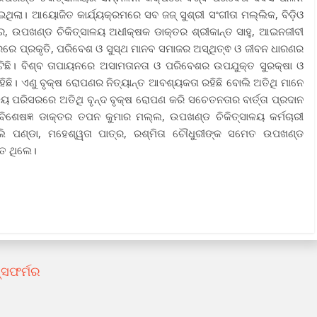
ଥିଲା। ଆୟୋଜିତ କାର୍ଯ୍ୟକ୍ରମରେ ସବ ଜଜ୍ ସୁଶ୍ରୀ ସଂଗୀତା ମଲ୍ଲିକ, ବିଡ଼ିଓ
ର, ଉପଖଣ୍ଡ ଚିକିତ୍ସାଳୟ ଅଧୀକ୍ଷକ ଡାକ୍ତର ଶ୍ରୀକାନ୍ତ ସାହୁ, ଆଇନଜୀବୀ
ସରରେ ପ୍ରକୃତି, ପରିବେଶ ଓ ସୁସ୍ଥ ମାନବ ସମାଜର ଅସ୍ଥିତ୍ଵ ଓ ଜୀବନ ଧାରଣର
ିଛି। ବିଶ୍ବ ତାପାୟନରେ ଅସାମତାନତା ଓ ପରିବେଶର ଉପଯୁକ୍ତ ସୁରକ୍ଷା ଓ
ି। ଏଣୁ ବୃକ୍ଷ ରୋପଣର ନିତ୍ୟାନ୍ତ ଆବଶ୍ୟକତା ରହିଛି ବୋଲି ଅତିଥି ମାନେ
ପରିସରରେ ଅତିଥି ବୃନ୍ଦ ବୃକ୍ଷ ରୋପଣ କରି ସଚେତନତାର ବାର୍ତ୍ତା ପ୍ରଦାନ
ବିଶେଷଜ୍ଞ ଡାକ୍ତର ତପନ କୁମାର ମଲ୍ଲ, ଉପଖଣ୍ଡ ଚିକିତ୍ସାଳୟ କର୍ମଚାରୀ
ଲି ପଣ୍ଡା, ମହେଶ୍ୱତା ପାତ୍ର, ରଶ୍ମିତା ଚୌଧୁରୀଙ୍କ ସମେତ ଉପଖଣ୍ଡ
ିତ ଥିଲେ।
୍ସଫର୍ମର