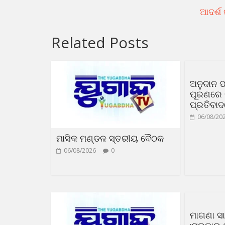
ଆଦର୍ଶ
Related Posts
ଅନୁଦାନ ପ
ପୂରଣରେ ଟ
ପ୍ରତିବା
06/08/20
ମାସିକ ମଣ୍ଡଳ ସ୍ତରୀୟ ବୈଠକ
06/08/2026
0
ମାଗଣା 