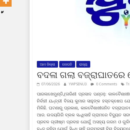
ଆମ ଜିଲ୍ଲା
ଗଜପତି
ରାଜ୍ୟ
ବଦଳା ଗଲା ବଜ୍ରାଘାତରେ ପ
07/06/2026
YWPSENU3
0 Comments
Tr
ପାରଳାଖେମୁଣ୍ଡି,(ତାରିଣୀ ପ୍ରସାଦ ପଣ୍ଡା): କାଳବୈଶାଖ
ନିର୍ବାହୀ ଯନ୍ତ୍ରୀ ବିଜୟ କୁମାର ସାହୁଙ୍କ ହସ୍ତକ୍ଷେପ
ମିଳିଛି. ଘଟଣାରୁ ପ୍ରକାଶ, କାଳବୈଶାଖୀଜନିତ ବଜ୍ରାଘା
ଆର. ଉଦୟଗିରି ବ୍ଲକ ସନ୍ଧିସାହି ଗ୍ରାମରେ ବିଦ୍ୟୁତ ସରବ
ପ୍ରବଳ ଗ୍ରୀଷ୍ମ ପ୍ରବାହ ଯୋଗୁଁ ଅସହ୍ୟ ଗରମ ଓ ଗୁଳିଗ
ବନ୍ଦ ରହିବା ଯୋଗୁଁ ସିନ୍ଧି ସାହି ଗ୍ରାମବାସୀ ବିନା ବିଦ୍