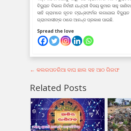
ବିଦ୍ୟୁତ ବିଭାଗ ନିର୍ବାହୀ ଯନ୍ତ୍ରୀ ବିଜୟ କୁମାର ସାହୁ ଜାଣ
ସାହି ଗ୍ରାମରେ ନୂତନ ଟ୍ରାନ୍ସଫର୍ମର ଲଗାଯାଇ ବିଦ
ଗ୍ରାମବାସୀଙ୍କ ଠାରେ ଆନନ୍ଦ ପ୍ରକାଶ ପାଇଛି.
Spread the love
←
କଲରପତରିଆ ବାଘ ଛାଲ ସହ ଆଠ ଗିରଫ
Related Posts