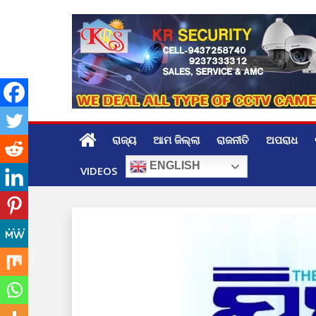
Skip
to
content
ରାଜ୍ୟ
ଆମ ଜିଲ୍ଲା
ରାଜନୀତି
ଅପରାଧ
ENGLISH
VIDEOS