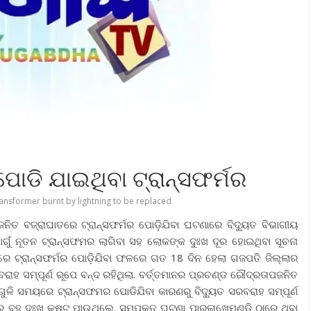
ୋଡି ଯାଇଥିବା ଟ୍ରାନ୍ସଫର୍ମର
ansformer burnt by lightning to be replaced
ୀଜନିତ ବଜ୍ରାଘାତରେ ଟ୍ରାନ୍ସଫର୍ମର ପୋଡ଼ିଯିବା ଘଟଣାରେ ବିଦ୍ୟୁତ ବିଭାଗୀୟ
 ଯୋଗୁଁ ନୂତନ ଟ୍ରାନ୍ସଫମର ଲାଗିବା ସହ ଲୋକଙ୍କ ଦୁଃଖ ଦୂର ହୋଇଥିବା ସୂଚନା
ତରେ ଟ୍ରାନ୍ସଫର୍ମର ପୋଡ଼ିଯିବା ଫଳରେ ଗତ 18 ଦିନ ହେଲା ଗଜପତି ଜିଲ୍ଲାର
ରାହ ସମ୍ପୂର୍ଣ ରୂପେ ବନ୍ଦ ରହିଥିଲା. ବର୍ତ୍ତମାନର ପ୍ରଚଣ୍ଡ ରୌଦ୍ରତାପଜନିତ
ୁଳି ସମୟରେ ଟ୍ରାନ୍ସଫମର ପୋଡିଯିବା କାରଣରୁ ବିଦ୍ୟୁତ ସରବରାହ ସମ୍ପୂର୍ଣ
ୟୁତରେ ବହୁ ଦୁଃଖ କଷ୍ଟ ପାଉଥିଲେ. ସମ୍ପୃକ୍ତ ଘଟଣା ପାରଳାଖେମୁଣ୍ଡି ଠାରେ ଥିବା