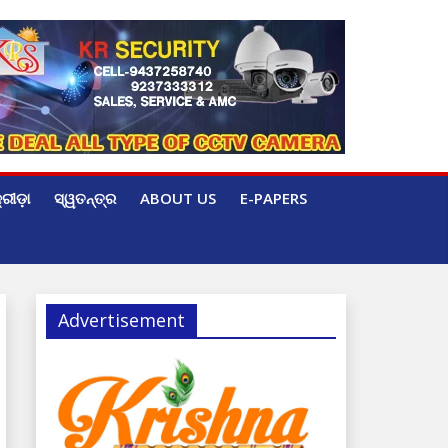
୍ରୀଡ଼ା
ସ୍ୱତନ୍ତ୍ର
ABOUT US
E-PAPERS
Advertisement