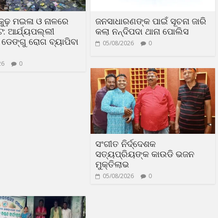
ଢ଼କୁଢ଼ ମଇଳା ଓ ନାଳରେ
ଜନସାଧାରଣଙ୍କ ପାଇଁ ସୂଚନା ଜାରି
ଟ: ଆର୍ଯ୍ୟପଲ୍ଲୀ
କଲା ନନ୍ଦିପଦା ଥାନା ପୋଲିସ
ଡେଙ୍ଗୁ ରୋଗ ବ୍ୟାପିବା
05/08/2026
0
26
0
ସଂଗୀତ ନିର୍ଦ୍ଦେଶକ
ସତ୍ୟପ୍ରିୟଙ୍କ କାଉଡି ଭଜନ
ମୁକ୍ତିଲାଭ
05/08/2026
0