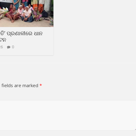
ଧତି’ ପ୍ରଣାଳୀରେ ଧାନ
୍ଟନ
26
0
 fields are marked
*