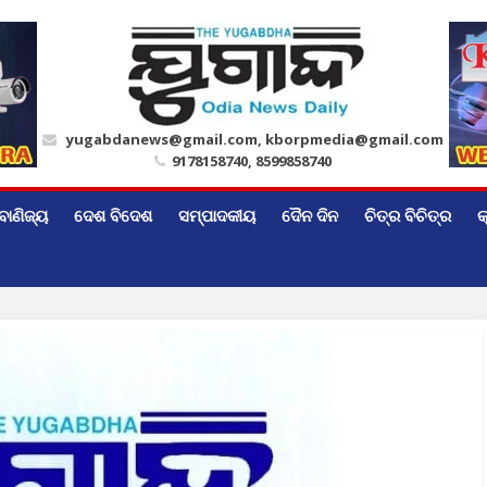
yugabdanews@gmail.com, kborpmedia@gmail.com
9178158740, 8599858740
ବାଣିଜ୍ୟ
ଦେଶ ବିଦେଶ
ସମ୍ପାଦକୀୟ
ଦୈନ ଦିନ
ଚିତ୍ର ବିଚିତ୍ର
କ