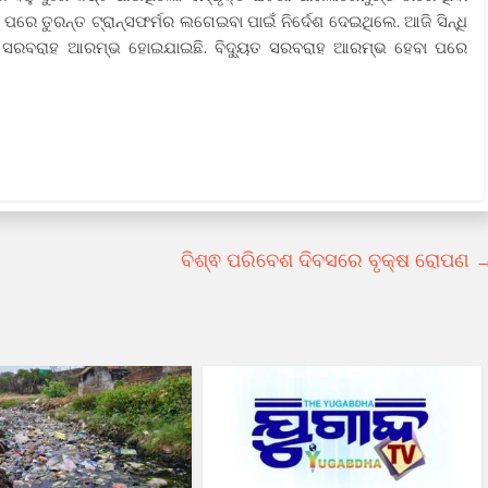
ିବା ପରେ ତୁରନ୍ତ ଟ୍ରାନ୍ସଫର୍ମର ଲଗେଇବା ପାଇଁ ନିର୍ଦେଶ ଦେଇଥିଲେ. ଆଜି ସିନ୍ଧି
୍ୟୁତ ସରବରାହ ଆରମ୍ଭ ହୋଇଯାଇଛି. ବିଦ୍ୟୁତ ସରବରାହ ଆରମ୍ଭ ହେବା ପରେ
ବିଶ୍ଵ ପରିବେଶ ଦିବସରେ ବୃକ୍ଷ ରୋପଣ