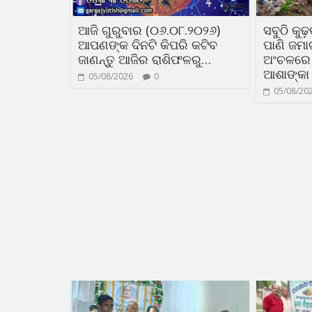
ଆଜି ଗୁରୁବାର (୦୬.୦୮.୨୦୨୬)
ସବୁଠି କୁ
ଆପଣଙ୍କ ଦିନଟି କିପରି କଟିବ
ପାଣି ଜମା
ଜାଣନ୍ତୁ ଆଜିର ରାଶିଫଳରୁ…
ଅଂଚଳରେ 
ଆଶାଙ୍କା
05/08/2026
0
05/08/20