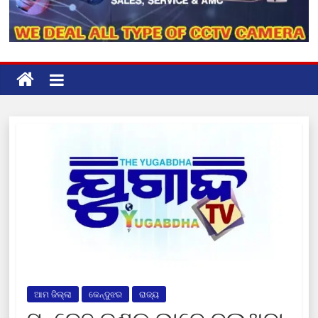
ଆମ ଜିଲ୍ଲା
କେନ୍ଦୁଝର
ରାଜ୍ୟ