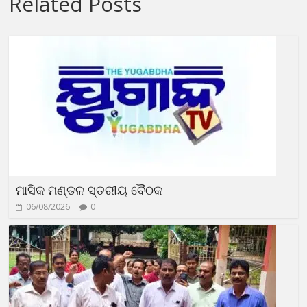
Related Posts
ମାସିକ ମଣ୍ଡଳ ସ୍ତରୀୟ ବୈଠକ
06/08/2026
0