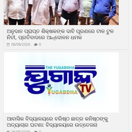
ଅନୁଦାନ ପ୍ରାପ୍ତ ଶିକ୍ଷକଙ୍କ ଦାବି ପୂରଣରେ ଟାଳ ଟୁଳ
ନିତୀ, ପ୍ରତିବାଦରେ ଆନ୍ଦୋଳନ ଧମକ
06/08/2026
0
ଆବାସିକ ବିଦ୍ୟାଳୟରେ ବରିଷ୍ଠ ଛାତ୍ର କନିଷ୍ଠଙ୍କୁ
ଅତ୍ୟାଚାର ଘଟଣା: ବିଦ୍ୟାଳୟରେ ଉତ୍ତେଜନା
06/08/2026
0