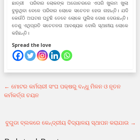
ଛାତ୍ରୀ ପରିବାର ଲୋକଙ୍କ ଅଗୋଚରରେ ଏପରି ଖୁଲମ ଖୁଲା
ବୁଲୁଥିବା ବେଳେ ପରିବାର ଲୋକେ ସଚେତନ ହେଉ ନାହାନ୍ତି। ଯଦି
କେଉଁଠି ଅଘଟଣ ଘଟୁଛି ତେବେ ଲୋକେ ପୁଲିସ ଦୋଶ ଦେଉଛନ୍ତି।
ତେଣୁ ଏଥିପ୍ରତି ସଚେତନତା ଆବଶ୍ୟକ ବୋଲି ସ୍ଥାନୀୟ ଲୋକେ
କହିଛନ୍ତି।
Spread the love
←
ମୋଟର କର୍ମଚାରୀ ସଂଘ ପକ୍ଷରୁ ବନ୍ଧୁ ମିଳନ ଓ ନୂତନ
କର୍ମକର୍ତ୍ତା ଚୟନ
ବୁଗୁଡା ବ୍ଲକରେ କେନ୍ଦ୍ରୀୟ ବିଦ୍ୟାଳୟ ସ୍ଥାପନ କରାଯାଉ
→