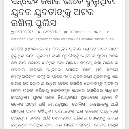
ସନ୍ଦେହ ଜଣକ ଭାବେ ବୁଲୁଥିବା
ଯୁବକ ଯୁବତୀଙ୍କୁ ଅଟକ
ରଖିଲା ପୁଲିସ
06/10/2025
YWPSENU3
0 Comments
Police
detained a young woman who was walking around suspiciously.
ହାଟଡିହି (ଓ୍ବାଇଏନଏସ): ବିଳମ୍ବିତ ରାତିରେ ସନ୍ଦେହ ଜଣକ ଭାବେ
ବୁଲୁଥିବା ଜଣେ ଯୁବକ ଓ ଜଣେ ଯୁବତୀଙ୍କୁ ନନ୍ଦିପଦା ପୁଲିସ ଅଟକ
ରଖି ଆଜି ସକାଳେ ଛାଡିଥିବା ଜଣା ଯାଇଛି। ଖବରରୁ ଜଣା ଯାଇଛି କି
ଗତକାଲି ରାତିରେ ନନ୍ଦିପଦା ପୋଲିସ ଛେନା ପଦି ଛକରେ
ପେଟ୍ରୋଲିଙ୍ଗ କରୁଥିବା ବେଳେ ଜଣେ ଯୁବକ ଜଣେ ଯୁବତୀଙ୍କୁ ଏକ
ବାଇକ ରେ ବସାଇ ଯାଉଥିବା ବେଳେ ପୋଲିସ ସେମାନଙ୍କୁ ଅଟକାଇ
ପଚରା ଉଚରା କରିବାରୁ ସେମାନଙ୍କ କଥାରେ ପୋଲିସର ସନ୍ଦେହ
ହୋଇଥିଲା। ଯୁବକ ଜଣକ ନିଶାଗ୍ରସ୍ଥ ଥିବାବେଳେ ଯୁବତୀ ଟି
କଲେଜ ଛାତ୍ରୀ ଭଳି ଜଣାପଡୁଥିଲା। ପୋଲିସ ସେମାନଙ୍କୁ ଆଣି
ଥାନାରେ ଅଟକ ରଖିଥିଲା। ସେମାନଙ୍କ ଘର ଭଦ୍ରକ ଅଞ୍ଚଳରେ
ହୋଇଥିବା ବେଳେ ଆଜି ସେମାନଙ୍କ ପରିବାର ଲୋକଙ୍କୁ ଡକାଇ
ହସ୍ତାନ୍ତର କରିଥିବା ଥାନା ଆଇ ଆଇସି କହିଛନ୍ତି। କଲେଜ ଛାତ୍ର