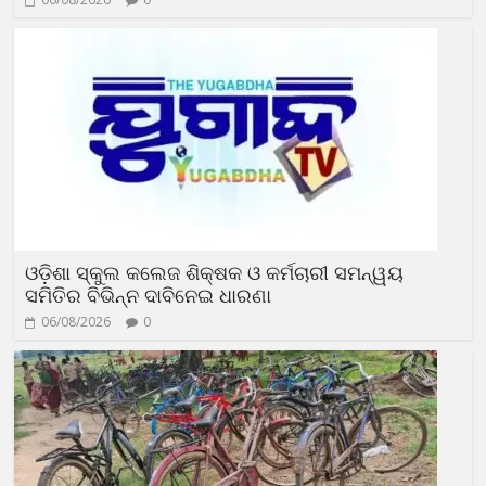
ଓଡ଼ିଶା ସ୍କୁଲ କଲେଜ ଶିକ୍ଷକ ଓ କର୍ମଚାରୀ ସମନ୍ୱୟ
ସମିତିର ବିଭିନ୍ନ ଦାବିନେଇ ଧାରଣା
06/08/2026
0