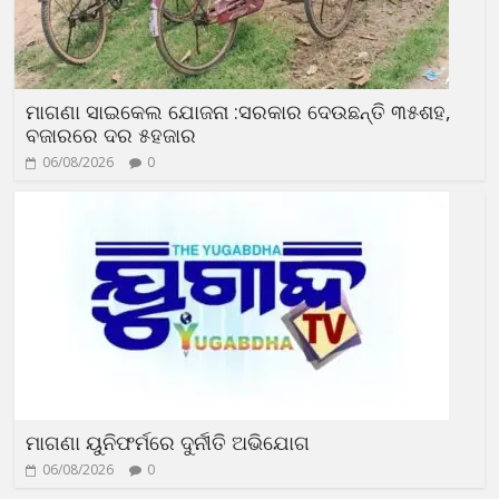
ମାଗଣା ସାଇକେଲ ଯୋଜନା :ସରକାର ଦେଉଛନ୍ତି ୩୫ଶହ,
ବଜାରରେ ଦର ୫ହଜାର
06/08/2026
0
ମାଗଣା ୟୁନିଫର୍ମରେ ଦୁର୍ନୀତି ଅଭିଯୋଗ
06/08/2026
0