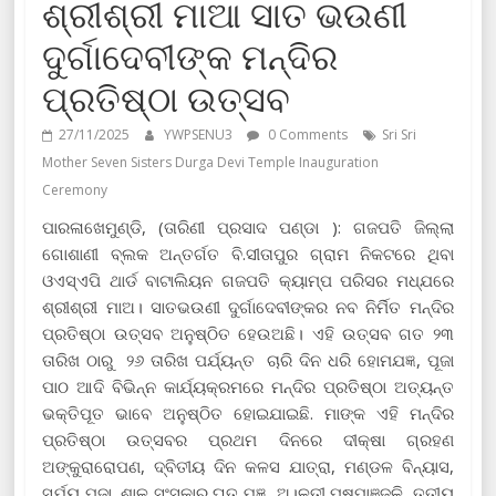
ଶ୍ରୀଶ୍ରୀ ମାଆ ସାତ ଭଉଣୀ
ଦୁର୍ଗାଦେବୀଙ୍କ ମନ୍ଦିର
ପ୍ରତିଷ୍ଠା ଉତ୍ସବ
27/11/2025
YWPSENU3
0 Comments
Sri Sri
Mother Seven Sisters Durga Devi Temple Inauguration
Ceremony
ପାରଳାଖେମୁଣ୍ଡି, (ତାରିଣୀ ପ୍ରସାଦ ପଣ୍ଡା ): ଗଜପତି ଜିଲ୍ଲା
ଗୋଶାଣୀ ବ୍ଲକ ଅନ୍ତର୍ଗତ ବି.ସୀତାପୁର ଗ୍ରାମ ନିକଟରେ ଥିବା
ଓଏସ୍ଏପି ଥାର୍ଡ ବାଟାଲିୟନ ଗଜପତି କ୍ୟାମ୍ପ ପରିସର ମଧ୍ଯରେ
ଶ୍ରୀଶ୍ରୀ ମାଅ। ସାତଭଉଣୀ ଦୁର୍ଗାଦେବୀଙ୍କର ନବ ନିର୍ମିତ ମନ୍ଦିର
ପ୍ରତିଷ୍ଠା ଉତ୍ସବ ଅନୁଷ୍ଠିତ ହେଉଅଛି। ଏହି ଉତ୍ସବ ଗତ ୨୩
ତାରିଖ ଠାରୁ ୨୬ ତାରିଖ ପର୍ଯ୍ୟନ୍ତ ଚାରି ଦିନ ଧରି ହୋମଯଜ୍ଞ, ପୂଜା
ପାଠ ଆଦି ବିଭିନ୍ନ କାର୍ଯ୍ୟକ୍ରମରେ ମନ୍ଦିର ପ୍ରତିଷ୍ଠା ଅତ୍ୟନ୍ତ
ଭକ୍ତିପୂତ ଭାବେ ଅନୁଷ୍ଠିତ ହୋଇଯାଇଛି. ମାଙ୍କ ଏହି ମନ୍ଦିର
ପ୍ରତିଷ୍ଠା ଉତ୍ସବର ପ୍ରଥମ ଦିନରେ ଦୀକ୍ଷା ଗ୍ରହଣ
ଅଙ୍କୁରାରୋପଣ, ଦ୍ବିତୀୟ ଦିନ କଳସ ଯାତ୍ରା, ମଣ୍ଡଳ ବିନ୍ୟାସ,
ସୂର୍ଯ୍ୟ ପୂଜା, ଶାଳ ସଂସ୍କାର ଘୃତ ଯଜ୍ଞ, ଅ।ଳତୀ ପୁଷ୍ପାଞ୍ଜଳି, ତୃତୀୟ