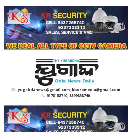
Skip
to
content
yugabdanews@gmail.com, kborpmedia@gmail.com
9178158740, 8599858740