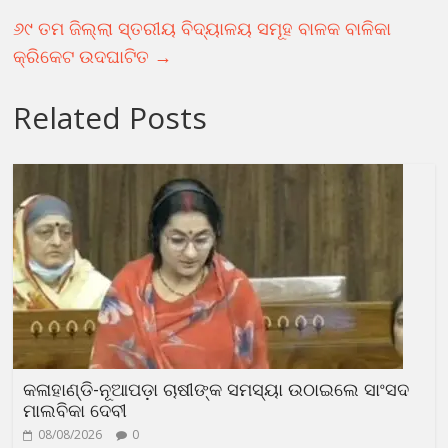
୬୯ ତମ ଜିଲ୍ଲା ସ୍ତରୀୟ ବିଦ୍ୟାଳୟ ସମୂହ ବାଳକ ବାଳିକା
କ୍ରିକେଟ ଉଦଘାଟିତ
→
Related Posts
କଳାହାଣ୍ଡି-ନୂଆପଡ଼ା ଚାଷୀଙ୍କ ସମସ୍ୟା ଉଠାଇଲେ ସାଂସଦ
ମାଲବିକା ଦେବୀ
08/08/2026
0