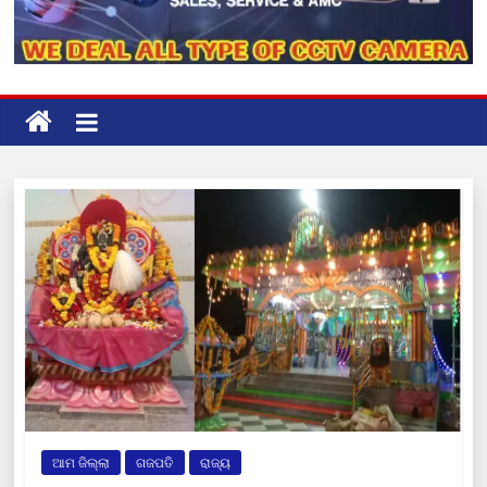
ଆମ ଜିଲ୍ଲା
ଗଜପତି
ରାଜ୍ୟ