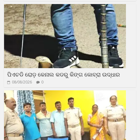
ପିଏଚଡି ରୋଡ଼ କେନାଲ କଡରୁ କିଙ୍ଗ କୋବ୍ରା ଉଦ୍ଧାର
08/08/2026
0