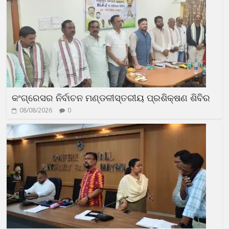
କଂଗ୍ରେସର ନିର୍ବାଚନ ମଣ୍ଡଳୀସ୍ତରୀୟ ପ୍ରଶିକ୍ଷଣ ଶିବିର
08/08/2026
0