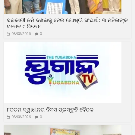
ସରକାରୀ ଜମି ଦଖଲକୁ ନେଇ ଗୋଷ୍ଠୀ ସଂଘର୍ଷ : ୩ ମହିଳାଙ୍କ
ସମେତ ୯ ଗିରଫ
08/08/2026
0
୮୦ତମ ସ୍ୱାଧୀନତା ଦିବସ ପ୍ରସ୍ତୁତି ବୈଠକ
08/08/2026
0