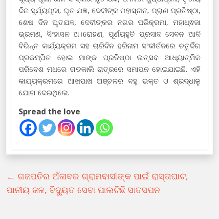
ଦିନ ସୂର୍ଯ୍ୟପୂଜା, ଘୃତ ଯଜ୍ଞ, ଦେବୀଙ୍କ ମହାସ୍ନାନ, ପ୍ରାଣ ପ୍ରତିଷ୍ଠା,
ଶେଷ ଦିନ ଘୃତଯଜ୍ଞ, ଦେବୀଙ୍କର ନଗର ପରିକ୍ରମା, ମହାଧ୍ଵଜା
ଭ୍ରମଣ, ସିଂହାସନ ଅ।ରୋହଣ, ପୂର୍ଣୟହୁତି ପ୍ରସାଦ ସେବନ ଆଦି
ବିଭିନ୍ନ କାର୍ଯ୍ୟକ୍ରମ ସହ ଚାରିଦିନ ହରିନାମ ସଂକୀର୍ତନରେ ଚତୁର୍ଦିଗ
ପ୍ରକମ୍ପିତ ହୋଇ ମାଙ୍କ ପ୍ରତିଷ୍ଠା ଉତ୍ସବ ଆଧ୍ୟାତ୍ମିକ
ପରିବେଶ ମଧରେ ଗତକାଲି ରାତ୍ରରେ ସମାପନ ହୋଇଯାଇଛି. ଏହି
କାଯ୍ୟକ୍ରମରେ ଆଖପାଖ ଅଞ୍ଚଳର ବହୁ ଭକ୍ତ ଓ ଶ୍ରଦ୍ଧାଳୁ
ଯୋଗ ଦେଇଥିଲେ.
Spread the love
←
ଗଜପତିର ଅଁଳାବର ଗ୍ରାମବାସୀଙ୍କ ପାଇଁ ରାସ୍ତାଘାଟ,
ପାନୀୟ ଜଳ, ବିଦ୍ୟୁତ ସେବା ପାଲଟିଛି ସାତସପନ