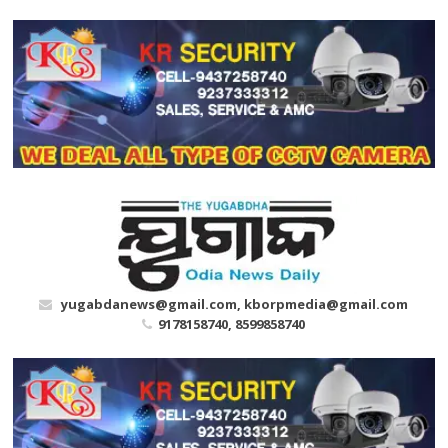
Skip
to
content
yugabdanews@gmail.com, kborpmedia@gmail.com
9178158740, 8599858740