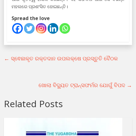
ମହଲରେ ପ୍ରଶଂସିତ ହୋଇଛନ୍ତି।
Spread the love
←
ସ୍ଵେଛାକୃତ ରକ୍ତଦାନ ଉପଲକ୍ଷେ ପ୍ରସ୍ତୁତି ବୈଠକ
ଖୋଲା ବିଦ୍ୟୁତ ଟ୍ରାନ୍ସଫର୍ମର ଯୋଗୁଁ ବିପଦ
→
Related Posts