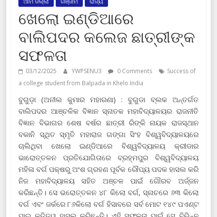
ଆମ ଜିଲ୍ଲା
ଗଞ୍ଜାମ
ରାଜ୍ୟ
ଖେଲୋ ଇଣ୍ଡିଆରେ
ବାଲିପଦର କଲେଜ ଛାତ୍ରୀଙ୍କ
ସଫଳତା
03/12/2025
YWPSENU3
0 Comments
Success of
a college student from Balpada in Khelo India
ବୁଗୁଡ଼ା (ଅନୀଲ କୁମାର ମହାରଣା) : ବୁଗୁଡା ବ୍ଲକ ଅନ୍ତର୍ଗତ
ବାଲିପଦର ଆଞ୍ଚଳିକ ବିଜ୍ଞାନ ସ୍ନାତକ ମହାବିଦ୍ୟାଳୟର ରାଜନୀତି
ବିଜ୍ଞାନ ବିଭାଗର ଶେଷ ବର୍ଷର ଛାତ୍ରୀ ରିଙ୍କି ନାୟକ ରାଜସ୍ଥାନ
ବକାନି ସ୍ଥିତ ସ୍ମୃତି ମହାରାଜ ଗଙ୍ଗା ସିଂହ ବିଶ୍ୱବିଦ୍ୟାଳୟରେ
ଚାଲିଥିବା ଖେଲୋ ଇଣ୍ଡିଆରେ ବିଶ୍ୱବିଦ୍ୟାଳୟ କ୍ରୀଡାର
ଭାରୋତ୍ତଳନ ପ୍ରତିଯୋଗିତାରେ ବ୍ରହ୍ମପୁର ବିଶ୍ୱବିଦ୍ୟାଳୟ
ମହିଳା ବର୍ଗ ପକ୍ଷରୁ ଅଂଶ ଗ୍ରହଣ ପୂର୍ବକ ରୌପ୍ୟ ପଦକ ହାସଲ କରି
ନିଜ ମହାବିଦ୍ୟାଳୟ ସହିତ ଅଞ୍ଚଳ ପାଇଁ ଗୌରବ ଅର୍ଜ୍ଜନ
କରିଛନ୍ତି। ସେ ଭରୋତ୍ତଳନ ୪୮ କିଲୋ ବର୍ଗ, ସ୍ନାଚରେ ୬୩ କିଲୋ
ବର୍ଗ ଏବଂ ଜର୍କରେ ୮୬କିଲୋ ବର୍ଗ ହିସାବରେ ସର୍ବ ମୋଟ ୧୪୯ ପଏଣ୍ଟ
ପାଇ କୃତିତ୍ୱ ହାସଲ କରିଛନ୍ତି। ଏହି ସଫଳତା ପାଇଁ ସେ ବିଭିନ୍ନ