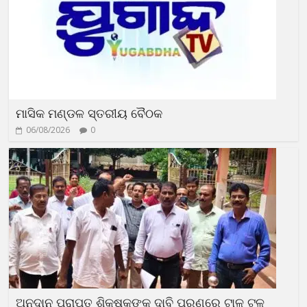
ମାସିକ ମଣ୍ଡଳ ସ୍ତରୀୟ ବୈଠକ
06/08/2026
0
ଅନୁଦାନ ପ୍ରାପ୍ତ ଶିକ୍ଷକଙ୍କ ଦାବି ପୂରଣରେ ଟାଳ ଟୁଳ