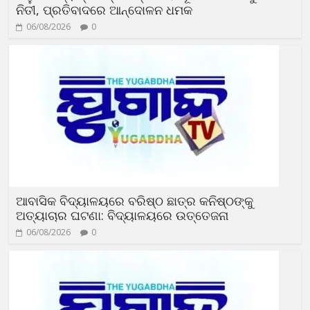
ନିତୀ, ପ୍ରତିବାଦରେ ଆନ୍ଦୋଳନ ଧମକ
06/08/2026
0
ଆବାସିକ ବିଦ୍ୟାଳୟରେ ବରିଷ୍ଠ ଛାତ୍ର କନିଷ୍ଠଙ୍କୁ
ଅତ୍ୟାଚାର ଘଟଣା: ବିଦ୍ୟାଳୟରେ ଉତ୍ତେଜନା
06/08/2026
0