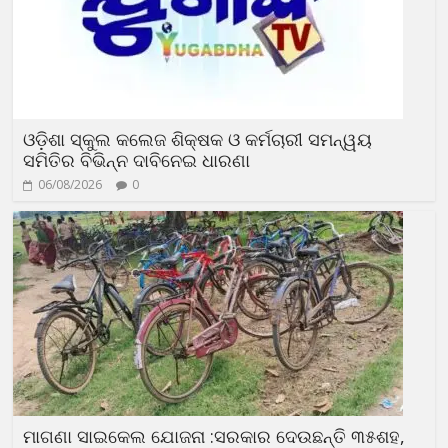
ଓଡ଼ିଶା ସ୍କୁଲ କଲେଜ ଶିକ୍ଷକ ଓ କର୍ମଚାରୀ ସମନ୍ୱୟ
ସମିତିର ବିଭିନ୍ନ ଦାବିନେଇ ଧାରଣା
06/08/2026
0
ମାଗଣା ସାଇକେଲ ଯୋଜନା :ସରକାର ଦେଉଛନ୍ତି ୩୫ଶହ,