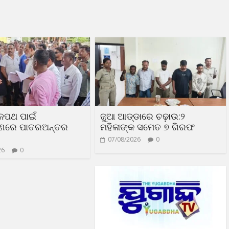
ଳପଥ ପାଇଁ
ଜୁଆ ଆଡ୍ଡାରେ ଚଢ଼ାଉ:୨
ରଣରେ ପାତରଅନ୍ତର
ମହିଳାଙ୍କ ସମେତ ୭ ଗିରଫ
07/08/2026
0
26
0