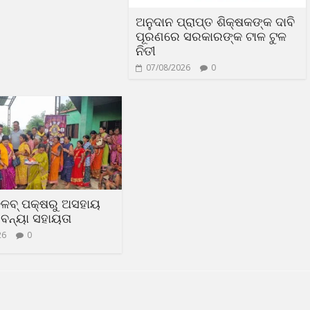
ଅନୁଦାନ ପ୍ରାପ୍ତ ଶିକ୍ଷକଙ୍କ ଦାବି
ପୂରଣରେ ସରକାରଙ୍କ ଟାଳ ଟୁଳ
ନିତୀ
07/08/2026
0
୍ଳବ୍ ପକ୍ଷରୁ ଅସହାୟ
ବନ୍ୟା ସହାୟତା
26
0