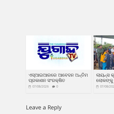
ଏସ୍‌ଆଇଆରରେ ଆବେଦନ ଅନ୍ତିମ
ଲାୟନ୍ସ କ
ପ୍ରକାଶନ ସଂରକ୍ଷିତ
ଲୋକଙ୍କୁ 
07/08/2026
0
07/08/20
Leave a Reply