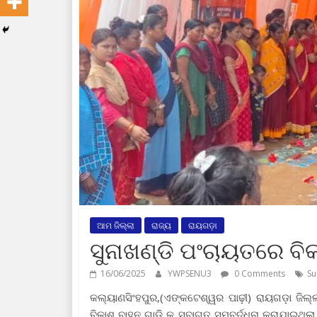
ଆମ ଜିଲ୍ଲା
ରାଜ୍ୟ
ରାୟଗଡ଼ା
ସୁନାଖଣ୍ଡି ପଂଚାୟତରେ ବି
16/06/2025
YWPSENU3
0 Comments
Su
କଲ୍ୟାଣସିଂହପୁର,(ଏଙ୍କଟେଶ୍ୱର ପାଢ଼ୀ) ରାୟଗଡ଼ା ଜିଲ୍
ବିକାଶ ବାହନ ଗାଡ଼ି କୁ ସ୍ବାଗତ ସମ୍ବର୍ଦ୍ଧନା କରାଯାଇଥି