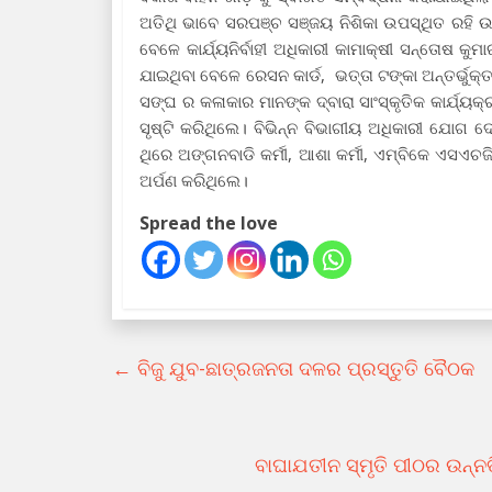
ଅତିଥି ଭାବେ ସରପଞ୍ଚ ସଞ୍ଜୟ ନିଶିକା ଉପସ୍ଥିତ ରହି ଉ
ବେଳେ କାର୍ଯ୍ୟନିର୍ବାହୀ ଅଧିକାରୀ କାମାକ୍ଷୀ ସନ୍ତୋଷ 
ଯାଇଥିବା ବେଳେ ରେସନ କାର୍ଡ, ଭତ୍ତା ଟଙ୍କା ଅନ୍ତର୍ଭୁକ
ସଙ୍ଘ ର କଳାକାର ମାନଙ୍କ ଦ୍ବାରା ସାଂସ୍କୃତିକ କାର୍ଯ
ସୃଷ୍ଟି କରିଥିଲେ। ବିଭିନ୍ନ ବିଭାଗୀୟ ଅଧିକାରୀ ଯୋଗ
ଥିରେ ଅଙ୍ଗନବାଡି କର୍ମୀ, ଆଶା କର୍ମୀ, ଏମ୍ବିକେ ଏସଏ
ଅର୍ପଣ କରିଥିଲେ।
Spread the love
←
ବିଜୁ ଯୁବ-ଛାତ୍ରଜନତା ଦଳର ପ୍ରସ୍ତୁତି ବୈଠକ
ବାଘାଯତୀନ ସ୍ମୃତି ପୀଠର ଉନ୍ନତ