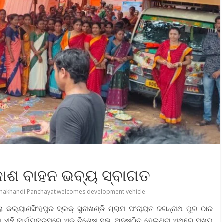
କାଶ ବାହନ ଭବ୍ୟ ସ୍ବାଗତ
nakhandi Panchayat welcomes development vehicle
ଲା କଲ୍ୟାଣସିଂହପୁର ବ୍ଲକ୍ ସୁନାଖଣ୍ଡି ଗ୍ରାମ ପଂଚାୟତ ଜଗନ୍ନାଥ ପୁର ଠାର
ଲା। ଏହି କାର୍ଯ୍ୟକ୍ରମରେ ଏକ ବିଶେଷ ସଭା ଅନୁଷ୍ଠିତ ହେଇଥିଲା ଏଥିରେ ମୁଖ୍ୟ