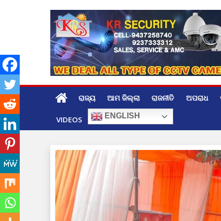
Skip
to
content
ରାଜ୍ୟ
ଆମ ଜିଲ୍ଲା
ରାଜନୀତି
ଅପରାଧ
ENGLISH
VIDEOS