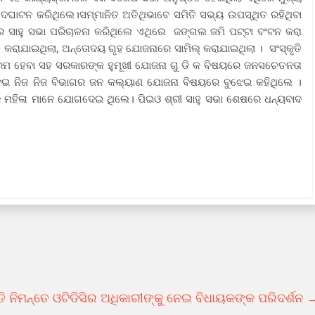
ଦଘାଟନ କରିଥିଲେ।ସମ୍ମାନିତ ଅତିଥିଭାବେ ସମିତି ସଭ୍ୟ ଉପସ୍ଥିତ ରହିଥିବା
କୁମାର ସାହୁ ସଭା ପରିଚାଳନା କରିଥିଲେ ଏଥିରେ ଜଙ୍ଗଲ ଜମି ପଟ୍ଟା ବଂଟନ କରା
୍ତ କରାଯାଇଥିଲା, ଅନ୍ତୋଦୟ ଗୃହ ଯୋଜନାରେ ସାମିଲ୍ କରାଯାଇଥିଲା । ସଂସ୍କୃତି
୍ୟକ୍ରମ ହେବା ସହ ସରକାରଙ୍କ ହୁମୂଖୀ ଯୋଜନା ଗୁ ଡି କ ବିଷୟରେ ଜନସଚେତନତା
 ଦେଇ ନିଜ ନିଜ ବିଭାଗର ଜନ କଲ୍ୟାଣ ଯୋଜନା ବିଷୟରେ ବୁଝେଇ କହିଥିଲେ ।
ଚଜି ମହିଳା ମାନେ ଯୋଗଦେଇ ଥିଲେ। ପିଇଓ ଶ୍ରୀ ସାହୁ ସଭା ଶେଷରେ ଧନ୍ୟବାଦ
ି ନିମନ୍ତେ ଓଟିଡିସିର ଅଧିକାରୀଙ୍କୁ ନେଇ ବିଧାୟକଙ୍କ ପରିଦର୍ଶନ