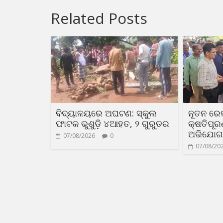
Related Posts
ବିଦ୍ୟାଳୟରେ ଅଘଟଣ: ସ୍କୁଲ
ନୂତନ ରେ
ଫାଟକ ଭୁଶୁଡ଼ି ୪ଆହତ, ୨ ଗୁରୁତର
କ୍ଷତିପୂ
ଅଭିଯୋଗ
07/08/2026
0
07/08/20