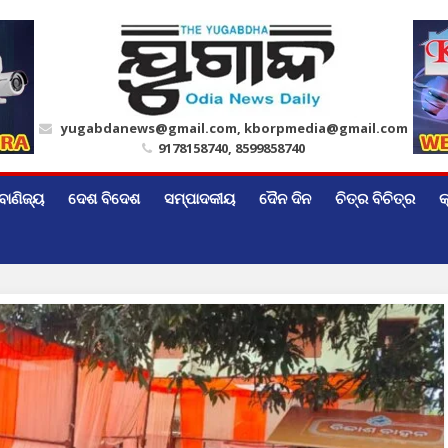
yugabdanews@gmail.com, kborpmedia@gmail.com
9178158740, 8599858740
ବାଣିଜ୍ୟ
ଦେଶ ବିଦେଶ
ସମ୍ପାଦକୀୟ
ଦୈନ ଦିନ
ଚିତ୍ର ବିଚିତ୍ର
କ