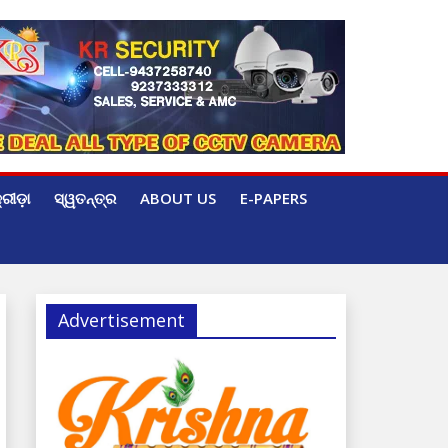
୍ରୀଡ଼ା
ସ୍ୱତନ୍ତ୍ର
ABOUT US
E-PAPERS
Advertisement