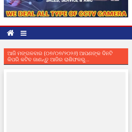
ଆଜି ମଙ୍ଗଳବାର (୦୭/୦୭/୨୦୨୬) ଆପଣଙ୍କ ଦିନଟି
କିପରି କଟିବ ଜାଣନ୍ତୁ ଆଜିର ରାଶିଫଳରୁ…