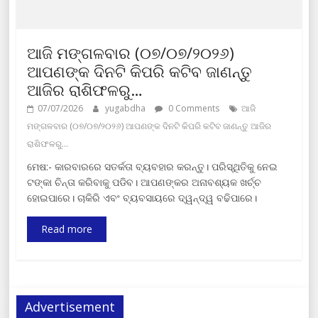
ଆଜି ମଙ୍ଗଳବାର (୦୭/୦୭/୨୦୨୬)
ଆପଣଙ୍କ ଦିନଟି କିପରି କଟିବ ଜାଣନ୍ତୁ
ଆଜିର ରାଶିଫଳରୁ…
07/07/2026
yugabdha
0 Comments
ଆଜି
ମଙ୍ଗଳବାର (୦୭/୦୭/୨୦୨୬) ଆପଣଙ୍କ ଦିନଟି କିପରି କଟିବ ଜାଣନ୍ତୁ ଆଜିର
ରାଶିଫଳରୁ…
ମେଷ:- କାରବାରରେ ସତର୍କତା ବ୍ୟବହାର କରନ୍ତୁ। ପରିସ୍ଥିତିକୁ ନେଇ
ଟଙ୍କା ଚିନ୍ତା କରିବାକୁ ପଡିବ। ଆପଣଙ୍କର ଅନାବଶ୍ୟକ ଖର୍ଚ୍ଚ
ହୋଇପାରେ। ଚାକିରି ଏବଂ ବ୍ୟବସାୟରେ ଦ୍ୱନ୍ଦ୍ୱ ବଢିପାରେ।
Read more
Advertisement