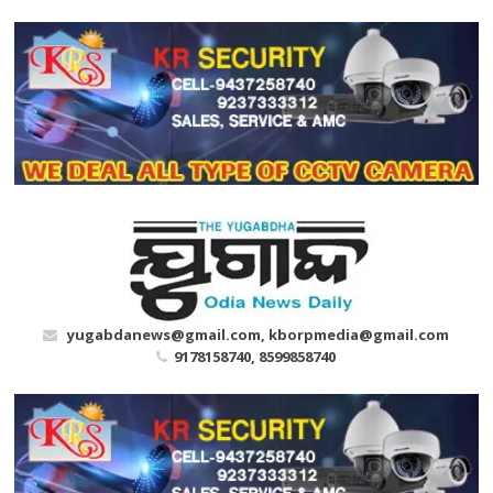
Skip
to
content
yugabdanews@gmail.com, kborpmedia@gmail.com
9178158740, 8599858740